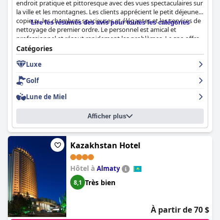
endroit pratique et pittoresque avec des vues spectaculaires sur
la ville et les montagnes. Les clients apprécient le petit déjeuner
copieux, les chambres spacieuses et élégantes et les services de
Lire les résumés des avis pour toutes les catégories
nettoyage de premier ordre. Le personnel est amical et
professionnel et résout rapidement les problèmes. Le spa offre
d'excellents services malgré quelques petits inconvénients. Dans
Catégories
l'ensemble, l'hôtel est exceptionnel et surprenant, certains
Luxe
clients le considérant comme l'un des meilleurs hôtels du
monde. Il répond à des normes internationales élevées et offre
Golf
à ses clients une expérience sûre et accueillante.
Lune de Miel
Afficher plus
Kazakhstan Hotel
Hôtel à
Almaty
Très bien
8,1
À partir de 70 $