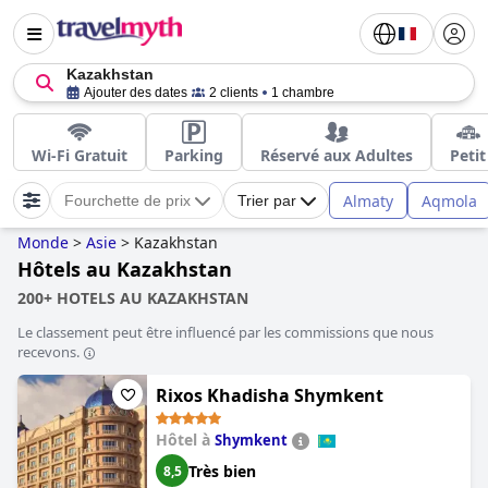
Kazakhstan
Ajouter des dates
2 clients
1 chambre
Wi-Fi Gratuit
Parking
Réservé aux Adultes
Petit
Almaty
Aqmola
Fourchette de prix
Trier par
Monde
>
Asie
>
Kazakhstan
Hôtels au Kazakhstan
200+ HOTELS AU KAZAKHSTAN
Le classement peut être influencé par les commissions que nous
recevons.
Rixos Khadisha Shymkent
Hôtel à
Shymkent
Très bien
8,5