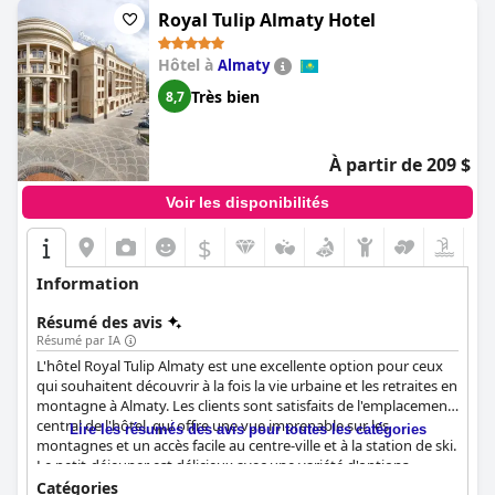
Royal Tulip Almaty Hotel
Hôtel à
Almaty
Très bien
8,7
À partir de 209 $
Voir les disponibilités
$
Information
Résumé des avis
Résumé par IA
L'hôtel Royal Tulip Almaty est une excellente option pour ceux
qui souhaitent découvrir à la fois la vie urbaine et les retraites en
montagne à Almaty. Les clients sont satisfaits de l'emplacement
central de l'hôtel, qui offre une vue imprenable sur les
Lire les résumés des avis pour toutes les catégories
montagnes et un accès facile au centre-ville et à la station de ski.
Le petit-déjeuner est délicieux avec une variété d'options
disponibles et le personnel est sympathique et serviable. Les
Catégories