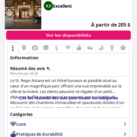
Excellent
9,5
À partir de 205 $
Voir les disponibilités
$
Information
Résumé des avis
Résumé par IA
Le St. Regis Astana est un hôtel luxueux et paisible situé au
cœur d'un magnifique parc offrant une vue imprenable sur la
ville et la rivière. Les clients peuvent se régaler d'un petit
déjeuner buffet exceptionnel proposant une cuisine locale,
Lire les résumés des avis pour toutes les catégories
découvrir des chambres immaculées et spacieuses dotées d'un
mobilier haut de gamme et profiter d'un spa et d'une piscine
impressionnants. Le personnel est décrit comme étant
Catégories
accommodant, amical et attentif, fournissant un excellent
Luxe
service et faisant en sorte que les clients se sentent en sécurité.
Les familles peuvent profiter des nombreux équipements
Pratiques de Durabilité
destinés aux enfants et les couples peuvent s'offrir des