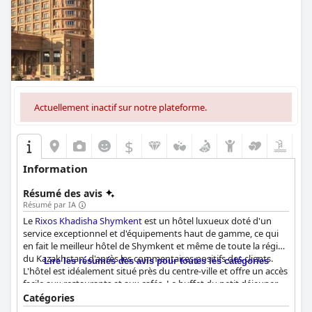
Actuellement inactif sur notre plateforme.
$
Information
Résumé des avis
Résumé par IA
Le
Rixos Khadisha Shymkent
est un hôtel luxueux doté d'un
service exceptionnel et d'équipements haut de gamme, ce qui
en fait le meilleur hôtel de Shymkent et même de toute la région
du Kazakhstan, d'après les commentaires positifs des clients.
Lire les résumés des avis pour toutes les catégories
L'hôtel est idéalement situé près du centre-ville et offre un accès
facile aux restaurants et aux cafés. Le buffet du petit déjeuner
propose une grande variété de plats frais et délicieux, y compris
Catégories
des plats traditionnels kazakhs, et est considéré comme l'un des