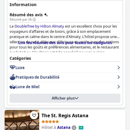
Information
Résumé des avis
Résumé par IA
Le
DoubleTree by Hilton Almaty
est un excellent choix pour les
voyageurs d'affaires et de loisirs, grâce à son emplacement
pratique et calme dans le centre d'Almaty. L'hôtel propose une
sélection de petit-déjeuner délicieuse et variée avec des options
Lire les résumés des avis pour toutes les catégories
pour tous les goûts et préférences alimentaires, et le restaurant
sur le toit au 11e étage est très apprécié pour sa cuisine
merveilleuse et son menu international. L'hôtel dispose de
Catégories
chambres spacieuses, propres et confortables avec de bonnes
Luxe
installations, et les installations de spa et de remise en forme
sont très appréciées par les clients. Le personnel est décrit
Pratiques de Durabilité
comme aimable et professionnel, et l'hôtel offre une
atmosphère calme et silencieuse malgré le centre d'événements
Lune de Miel
et son emplacement. La piscine intérieure et le centre de spa
sont fantastiques et fortement recommandés par les clients.
Afficher plus
Malgré quelques problèmes mineurs avec le wifi et la
maintenance, l'hôtel est considéré comme un endroit agréable
et propre où séjourner à Almaty. Dans l'ensemble, le
DoubleTree
by Hilton Almaty
est un excellent hôtel pour les voyages
The St. Regis Astana
d'affaires et les séjours de loisirs.
Hôtel à
Astana