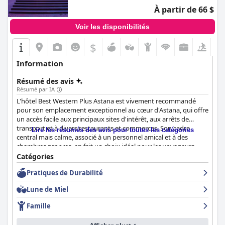
À partir de 66 $
Voir les disponibilités
$
Information
Résumé des avis
Résumé par IA
L'hôtel Best Western Plus Astana est vivement recommandé
pour son emplacement exceptionnel au cœur d'Astana, qui offre
un accès facile aux principaux sites d'intérêt, aux arrêts de
transport et à divers restaurants et commerces. Son cadre
Lire les résumés des avis pour toutes les catégories
central mais calme, associé à un personnel amical et à des
chambres propres, en fait un choix idéal pour les voyageurs
d'affaires et de loisirs.
Catégories
Pratiques de Durabilité
Le petit-déjeuner à l'hôtel est généralement bien accueilli pour
sa variété et sa qualité, comprenant à la fois des plats typiques
Lune de Miel
du matin et des plats locaux. Les clients apprécient la diversité
de la sélection et la nature copieuse des offres, bien que certains
Famille
suggèrent qu'une plus grande variété pourrait améliorer
l'expérience. L'espace petit-déjeuner est réputé pour sa propreté