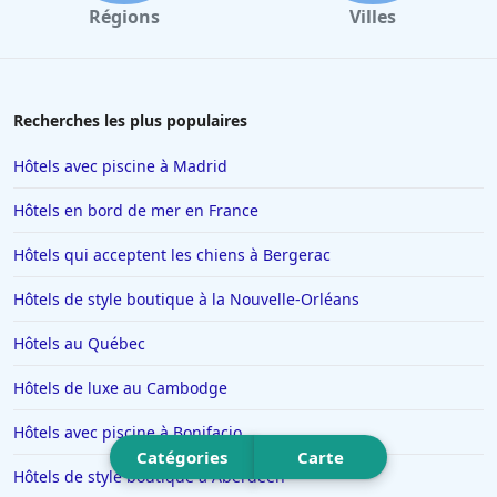
Régions
Villes
Hôtels à Santorin
Hôtels à Montélimar
Hôtels à Aix-les-Bains
Recherches les plus populaires
Hôtels à Istanbul
Hôtels avec piscine à Madrid
Hôtels en Espagne
Hôtels en bord de mer en France
Hôtels à Ténériffe
Hôtels qui acceptent les chiens à Bergerac
Hôtels à Plailly
Hôtels de style boutique à la Nouvelle-Orléans
Hôtels à La Toussuire
Hôtels en Lorraine
Hôtels au Québec
Hôtels à Monte Carlo
Hôtels de luxe au Cambodge
Hôtels à San Sebastian
Hôtels avec piscine à Bonifacio
Hôtels à Dieulefit
Catégories
Carte
Hôtels de style boutique à Aberdeen
Hôtels à Châtillon-sur-Seine