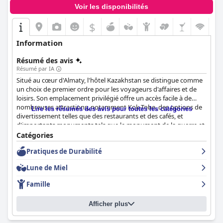
Voir les disponibilités
$
Information
Résumé des avis
Résumé par IA
Situé au cœur d'Almaty, l'hôtel Kazakhstan se distingue comme
un choix de premier ordre pour les voyageurs d'affaires et de
loisirs. Son emplacement privilégié offre un accès facile à de
nombreuses attractions, notamment Kok-Tobe, des options de
Lire les résumés des avis pour toutes les catégories
divertissement telles que des restaurants et des cafés, et
d'importants monuments tels que le monument de la guerre et
le monument de l'Indépendance. Les vues imprenables depuis
Catégories
les étages supérieurs, en particulier le 25e, offrent des aperçus à
Pratiques de Durabilité
couper le souffle sur les montagnes et le paysage urbain,
ajoutant au charme de cet hôtel historique.
Lune de Miel
Le petit-déjeuner à l'hôtel Kazakhstan est largement salué pour
Famille
son offre délicieuse et variée, avec une gamme de plats bien
préparés, notamment des pâtisseries fraîches, des options
Afficher plus
copieuses et un poste d'œufs remarquable. Malgré la foule
occasionnelle et les critiques mitigées sur la qualité du café,