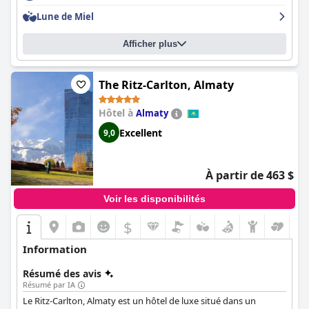
escapades romantiques avec des jacuzzis privés et des cadeaux
Lune de Miel
attentionnés. Bien que certains clients aient signalé des
problèmes mineurs, ils ont été éclipsés par des commentaires
Afficher plus
positifs sur le service exceptionnel, l'atmosphère luxueuse et les
chambres confortables de l'hôtel. Dans l'ensemble, le St. Regis
Astana est hautement recommandé en tant que meilleur hôtel
cinq étoiles au Kazakhstan.
The Ritz-Carlton, Almaty
Hôtel à
Almaty
Excellent
9,0
À partir de 463 $
Voir les disponibilités
$
Information
Résumé des avis
Résumé par IA
Le Ritz-Carlton, Almaty est un hôtel de luxe situé dans un