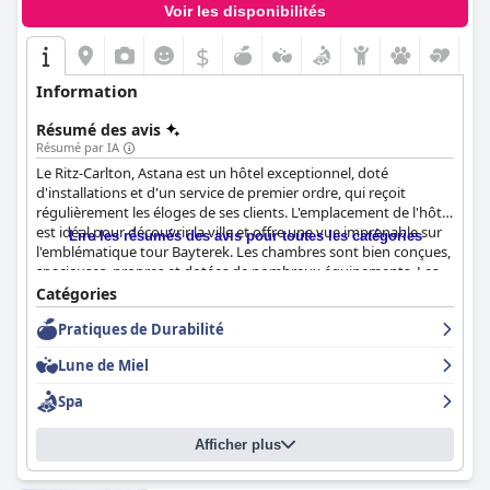
Voir les disponibilités
$
Information
Résumé des avis
Résumé par IA
Le Ritz-Carlton, Astana est un hôtel exceptionnel, doté
d'installations et d'un service de premier ordre, qui reçoit
régulièrement les éloges de ses clients. L'emplacement de l'hôtel
est idéal pour découvrir la ville et offre une vue imprenable sur
Lire les résumés des avis pour toutes les catégories
l'emblématique tour Bayterek. Les chambres sont bien conçues,
spacieuses, propres et dotées de nombreux équipements. Les
chambres sont bien conçues, spacieuses et propres et disposent
Catégories
d'excellents équipements. Le petit déjeuner est exceptionnel,
Pratiques de Durabilité
avec des options délicieuses et un personnel attentif. Le
personnel est réputé pour son service exceptionnel et son
Lune de Miel
approche orientée client, se surpassant pour faire en sorte que
les clients se sentent bien accueillis et à l'aise. Le spa est
Spa
également très recommandé, avec des équipements luxueux et
d'excellents services de massage. Dans l'ensemble, le Ritz-
Afficher plus
Carlton, Astana est un hôtel de premier ordre qui mérite les plus
grands éloges.