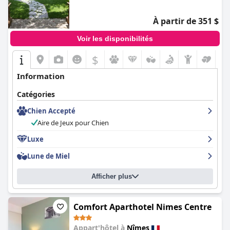
Enfin, la qualité de la literie est soulignée comme étant très
confortable par la plupart des clients, bien que quelques-uns
À partir de 351 $
aient rencontré des problèmes de dureté et de bruit.
Voir les disponibilités
Dans l'ensemble, l'
Hôtel & Spa Vatel
offre un séjour globalement
satisfaisant et agréable, excellant en matière de service, de
$
confort et de commodité.
Information
Catégories
Chien Accepté
Aire de Jeux pour Chien
Luxe
Lune de Miel
Afficher plus
Comfort Aparthotel Nimes Centre
Appart'hôtel à
Nîmes