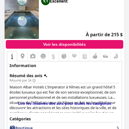
Excellent
9,1
À partir de 215 $
Voir les disponibilités
$
Information
Résumé des avis
Résumé par IA
Maison Albar Hotels L'Imperator à Nîmes est un grand hôtel 5
étoiles luxueux qui est fier de son service exceptionnel, de son
personnel professionnel et de ses installations luxueuses. La
situation de l'hôtel au cœur de Nîmes en fait un lieu idéal pour
Lire les résumés des avis pour toutes les catégories
découvrir les attractions et les sites historiques de la ville, et de
nombreux clients apprécient sa proximité avec les boutiques,
les restaurants et les autres lieux d'intérêt. Le petit déjeuner de
Catégories
l'hôtel est décrit comme superbe, délicieux et copieux et les
Boutique
clients recommandent vivement le dîner de la brasserie et le