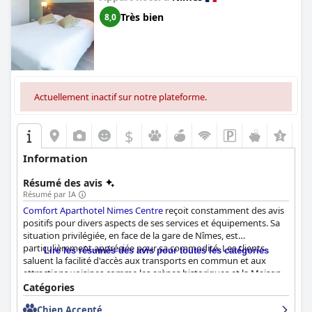
Très bien
8,0
Actuellement inactif sur notre plateforme.
$
Information
Résumé des avis
Résumé par IA
Comfort Aparthotel Nimes Centre
reçoit constamment des avis
positifs pour divers aspects de ses services et équipements. Sa
situation privilégiée, en face de la gare de Nîmes, est
particulièrement appréciée pour sa commodité. Les clients
Lire les résumés des avis pour toutes les catégories
saluent la facilité d'accès aux transports en commun et aux
attractions voisines comme les arènes historiques et la Maison
Carrée, toutes accessibles à pied. Malgré sa centralité, l'hôtel
Catégories
maintient une atmosphère tranquille qui assure des nuits
Chien Accepté
reposantes, contribuant à sa réputation de choix pratique et