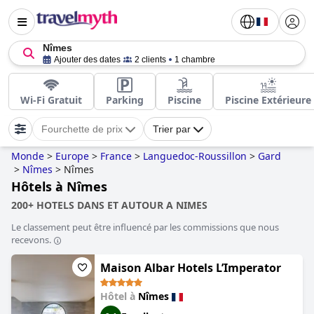
Nîmes
Ajouter des dates
2 clients
1 chambre
Wi-Fi Gratuit
Parking
Piscine
Piscine Extérieure
Fourchette de prix
Trier par
Monde
>
Europe
>
France
>
Languedoc-Roussillon
>
Gard
>
Nîmes
>
Nîmes
Hôtels à Nîmes
200+ HOTELS DANS ET AUTOUR A NIMES
Le classement peut être influencé par les commissions que nous
recevons.
Maison Albar Hotels L’Imperator
Hôtel à
Nîmes