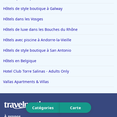
Hôtels en Lorraine
Hôtels de style boutique à Galway
Hôtels à Monte Carlo
Hôtels dans les Vosges
Hôtels à San Sebastian
Hôtels de luxe dans les Bouches du Rhône
Hôtels à Dieulefit
Hôtels avec piscine à Andorre-la-Vieille
Hôtels à Châtillon-sur-Seine
Hôtels de style boutique à San Antonio
Hôtels à Brest
Hôtels dans Loctudy
Hôtels en Belgique
Hôtels à Auron
Hotel Club Torre Salinas - Adults Only
Hôtels à Thiers
Vallas Apartments & Villas
Hôtels à Positano
Hôtels à Roscoff
Hôtels aux Baux-de-Provence
Catégories
Carte
Hôtels dans le Gers
À propos