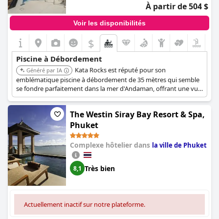
À partir de 504 $
Voir les disponibilités
$
Piscine à Débordement
Kata Rocks est réputé pour son
Généré par IA
emblématique piscine à débordement de 35 mètres qui semble
se fondre parfaitement dans la mer d'Andaman, offrant une vue
panoramique à couper le souffle, surtout au coucher du soleil.
De nombreuses villas disposent également de piscines à
The Westin Siray Bay Resort & Spa,
débordement privées, offrant une expérience exclusive et
époustouflante.
Phuket
Complexe hôtelier dans
la ville de Phuket
Très bien
8,1
Actuellement inactif sur notre plateforme.