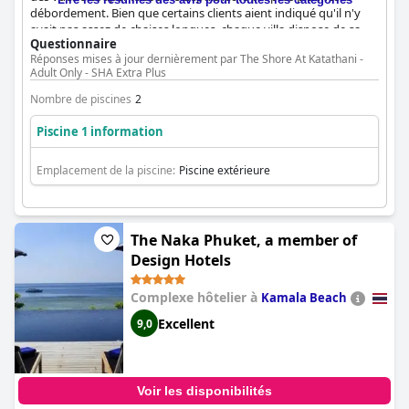
débordement. Bien que certains clients aient indiqué qu'il n'y
avait pas assez de chaises longues, chaque villa dispose de sa
Questionnaire
propre piscine à débordement. La vue depuis les piscines à
Réponses mises à jour dernièrement par The Shore At Katathani -
débordement a été décrite comme étonnante par de nombreux
Adult Only - SHA Extra Plus
clients et certains recommandent vivement de prendre la suite
Ain Lava pour une expérience encore plus étonnante que sur les
Nombre de piscines
2
photos. Dans l'ensemble, les piscines à débordement sont tout
simplement magnifiques et valent vraiment la peine d'être
Piscine 1 information
expérimentées.
Emplacement de la piscine:
Piscine extérieure
The Naka Phuket, a member of
Design Hotels
Complexe hôtelier à
Kamala Beach
Excellent
9,0
Voir les disponibilités