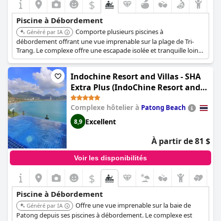
$
Piscine à Débordement
Comporte plusieurs piscines à
Généré par IA
débordement offrant une vue imprenable sur la plage de Tri-
Trang. Le complexe offre une escapade isolée et tranquille loin
de l'agitation de Patong. Les piscines sont conçues pour offrir
une expérience relaxante et rafraîchissante, avec suffisamment
Indochine Resort and Villas - SHA
d'espace pour se prélasser et nager.
Extra Plus (IndoChine Resort and
Villas)
Complexe hôtelier à
Patong Beach
Excellent
8,9
À partir de 81 $
Voir les disponibilités
$
Piscine à Débordement
Offre une vue imprenable sur la baie de
Généré par IA
Patong depuis ses piscines à débordement. Le complexe est