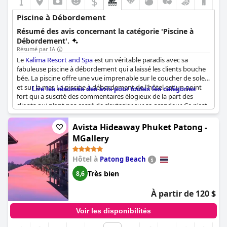
$
Piscine à Débordement
Résumé des avis concernant la catégorie 'Piscine à
Débordement'.
Résumé par IA
Le
Kalima Resort and Spa
est un véritable paradis avec sa
fabuleuse piscine à débordement qui a laissé les clients bouche
bée. La piscine offre une vue imprenable sur le coucher de soleil
et sur la mer. La piscine à débordement de l'hôtel est un point
Lire les résumés des avis pour toutes les catégories
fort qui a suscité des commentaires élogieux de la part des
clients qui n'ont pas cessé de s'extasier sur sa grandeur. Ce n'est
pas seulement la piscine, mais aussi les vues incroyables qu'elle
offre qui la rendent vraiment époustouflante. Si vous cherchez
Avista Hideaway Phuket Patong -
un complexe hôtelier doté d'une piscine à débordement d'une
MGallery
beauté époustouflante, ne cherchez pas plus loin que
Kalima
Resort and Spa
.
Hôtel à
Patong Beach
Très bien
8,6
À partir de 120 $
Voir les disponibilités