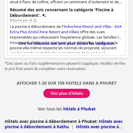
situé à flanc de colline, offrant un sentiment d'isolement et de
tranquillité. Les piscines sont conçues pour maximiser la beauté
Résumé des avis concernant la catégorie 'Piscine à
naturelle des environs, créant une connexion harmonieuse avec
Débordement'.
l'environnement.
Résumé par IA
La piscine à débordement de l'
Indochine Resort and Villas - SHA
Extra Plus (IndoChine Resort and Villas)
offre des vues
imprenables qui rehaussent l'expérience globale. Les familles la
trouveront idéale pour s'amuser et se détendre, tandis que la
Lire les résumés des avis pour toutes les catégories
piscine elle-même respecte les normes de propreté, assurant
une baignade agréable. En complément de la piscine à
débordement principale, des éléments supplémentaires tels
*Des taxes ou frais supplémentaires peuvent s'appliquer. Veuillez vérifier
qu'un bassin profond sur le balcon offrent aux clients des
le prix final avant de compléter votre réservation.
espaces plus privés pour profiter du magnifique cadre
environnant. Une caractéristique notable est la piscine shui de
bonne taille, qui offre également une vue spectaculaire.
AFFICHER 1-20 SUR 159 HOTELS DANS A PHUKET
Certaines préoccupations ont été soulevées concernant la
sécurité et l'entretien, mais elles sont occasionnelles et ne
Voir plus d'hôtels
nuisent pas de manière significative à l'attrait général des
installations de la piscine.
Voir tous les
hôtels à Phuket
Hôtels avec piscine à débordement à Phuket
:
Hôtels avec
piscine à débordement à Kathu
|
Hôtels avec piscine à
débordement à Thalang
|
Hôtels avec piscine à