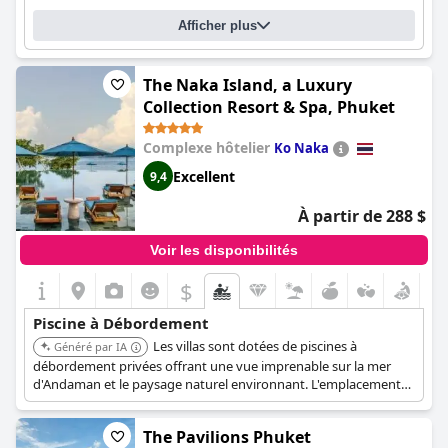
problèmes de propreté. Le spa et la piscine sont régulièrement
loués dans les commentaires des clients pour leur propreté et
Afficher plus
leur aspect général. Dans l'ensemble, les clients recommandent
vivement le
Sri Panwa Phuket Luxury Pool Villa Hotel - SHA Plus
(Sri Panwa Phuket Luxury Pool Villa Hotel)
pour ses différentes
The Naka Island, a Luxury
options de piscine, ses vues imprenables et son excellent
Collection Resort & Spa, Phuket
service.
Complexe hôtelier
Ko Naka
Excellent
9,4
À partir de 288 $
Voir les disponibilités
$
Piscine à Débordement
Les villas sont dotées de piscines à
Généré par IA
débordement privées offrant une vue imprenable sur la mer
d'Andaman et le paysage naturel environnant. L'emplacement
isolé du complexe sur l'île de Naka Yai procure un sentiment
d'exclusivité et de tranquillité. Les piscines à débordement se
The Pavilions Phuket
fondent harmonieusement avec l'horizon, créant un cadre