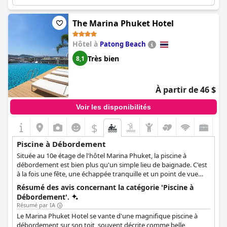
The Marina Phuket Hotel
Hôtel à
Patong Beach
Très bien
8,1
À partir de 46 $
Voir les disponibilités
$
Piscine à Débordement
Située au 10e étage de l'hôtel Marina Phuket, la piscine à
débordement est bien plus qu'un simple lieu de baignade. C'est
à la fois une fête, une échappée tranquille et un point de vue
captivant. En plongeant dans l'étreinte revitalisante des eaux de
Résumé des avis concernant la catégorie 'Piscine à
la piscine, les clients sont accueillis par les vastes panoramas des
Débordement'.
paysages époustouflants de Phuket. L'hôtel transcende les
Résumé par IA
limites typiques d'un lieu de repos, en lançant une invitation
Le Marina Phuket Hotel se vante d'une magnifique piscine à
ouverte à socialiser, à se délecter d'une musique délicieuse et à
débordement sur son toit, souvent décrite comme belle,