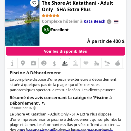
The Shore At Katathani - Adult
Only - SHA Extra Plus
Complexe hôtelier à
Kata Beach
Excellent
9,3
À partir de 400 $
Voir les disponibilités
$
Piscine à Débordement
Le complexe dispose d'une piscine extérieure à débordement,
située à quelques pas de la plage, qui offre des vues
panoramiques spectaculaires sur l'océan. Les clients peuvent
s'asseoir et se détendre sur les chaises longues et le confortable
Résumé des avis concernant la catégorie 'Piscine à
coin salon autour de la piscine, déguster leur boisson préférée
Débordement'.
et se relaxer dans cet espace de détente.
Résumé par IA
Le Shore At Katathani - Adult Only - SHA Extra Plus dispose
d'une impressionnante piscine à débordement qui surplombe la
plage et la mer. Les étonnantes villas privées offrent aux clients
des vues à couper le souffle depuis leurs propres piscines à
Lire les résumés des avis pour toutes les catégories