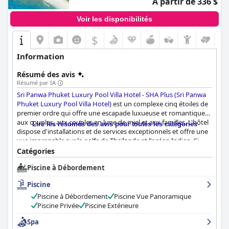
À partir de 336 $
Voir les disponibilités
$
Information
Résumé des avis
Résumé par IA
Sri Panwa Phuket Luxury Pool Villa Hotel - SHA Plus (Sri Panwa
Phuket Luxury Pool Villa Hotel)
est un complexe cinq étoiles de
premier ordre qui offre une escapade luxueuse et romantique
aux couples, aux couples en lune de miel et aux familles. L'hôtel
Lire les résumés des avis pour toutes les catégories
dispose d'installations et de services exceptionnels et offre une
vue imprenable sur le golfe de Thaïlande et l'océan Indien. Si
certains clients ont trouvé qu'il était difficile de se rendre dans
Catégories
les principales villes, les vues panoramiques et le club de plage
Piscine à Débordement
isolé de l'hôtel ont compensé ce manque. Le petit déjeuner et le
dîner ont fait l'objet de critiques mitigées, mais le personnel a
Piscine
été remarqué pour son amabilité et sa volonté d'aider. Les
chambres sont spacieuses et modernes, avec un beau mobilier
Piscine à Débordement
Piscine Vue Panoramique
et des lumières d'ambiance, et les piscines privées des villas
Piscine Privée
Piscine Extérieure
rehaussent l'ensemble de l'expérience. L'hôtel est considéré
Spa
comme propre par ses clients et le personnel est attentif aux