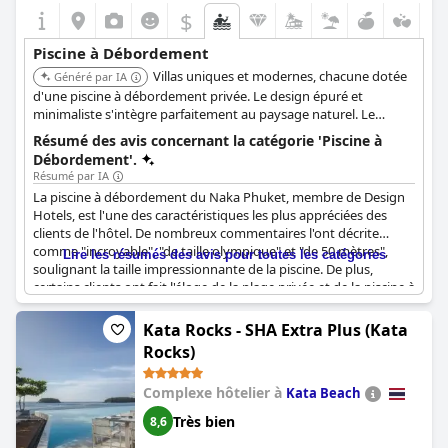
$
Piscine à Débordement
Villas uniques et modernes, chacune dotée
Généré par IA
d'une piscine à débordement privée. Le design épuré et
minimaliste s'intègre parfaitement au paysage naturel. Le
complexe offre une évasion isolée et tranquille, parfaite pour
Résumé des avis concernant la catégorie 'Piscine à
ceux qui recherchent intimité et détente.
Débordement'.
Résumé par IA
La piscine à débordement du Naka Phuket, membre de Design
Hotels, est l'une des caractéristiques les plus appréciées des
clients de l'hôtel. De nombreux commentaires l'ont décrite
comme "incroyable", "de taille olympique" et "de 50 mètres",
Lire les résumés des avis pour toutes les catégories
soulignant la taille impressionnante de la piscine. De plus,
certains clients ont fait l'éloge de la plage privée et de la piscine à
débordement privée à l'intérieur des villas, ce qui ajoute un
niveau de luxe supplémentaire à un séjour déjà luxueux. La vue
Kata Rocks - SHA Extra Plus (Kata
sur la mer depuis la piscine intérieure est également qualifiée
Rocks)
d'"incroyable". Dans l'ensemble, les critiques semblent avoir eu
une expérience très positive avec la piscine à débordement de
Complexe hôtelier à
Kata Beach
l'hôtel.
Très bien
8,6