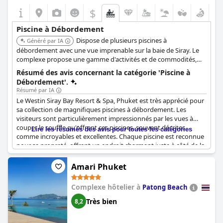
$
Piscine à Débordement
Dispose de plusieurs piscines à
Généré par IA
débordement avec une vue imprenable sur la baie de Siray. Le
complexe propose une gamme d'activités et de commodités,
s'adressant aux familles et aux couples. Les piscines sont
Résumé des avis concernant la catégorie 'Piscine à
conçues pour offrir une expérience relaxante et rafraîchissante,
Débordement'.
avec amplement d'espace pour se prélasser et nager.
Résumé par IA
Le Westin Siray Bay Resort & Spa, Phuket est très apprécié pour
sa collection de magnifiques piscines à débordement. Les
visiteurs sont particulièrement impressionnés par les vues à
couper le souffle qu'offrent ces piscines, souvent décrites
Lire les résumés des avis pour toutes les catégories
comme incroyables et excellentes. Chaque piscine est reconnue
pour sa propreté, offrant un endroit charmant juste à côté de la
chambre pour les clients. Les chambres avec piscine à
débordement privée offrent une expérience exclusive, tandis
Amari Phuket
que les autres piscines à débordement autour du complexe
garantissent que chacun ait la possibilité de se détendre dans
Complexe hôtelier à
Patong Beach
ces magnifiques cadres. Les clients soulignent fréquemment à
quel point ces piscines sont superbes et impressionnantes, ce
Très bien
8,2
qui en fait un attrait majeur pour le complexe. Dans l'ensemble,
la combinaison de vues pittoresques sur la mer et