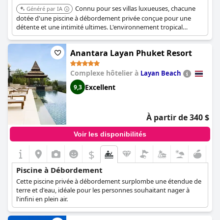
Connu pour ses villas luxueuses, chacune
Généré par IA
dotée d'une piscine à débordement privée conçue pour une
détente et une intimité ultimes. L'environnement tropical
luxuriant du complexe renforce l'atmosphère sereine. Les
piscines offrent une évasion tranquille avec des vues
Anantara Layan Phuket Resort
pittoresques sur le paysage environnant.
Complexe hôtelier à
Layan Beach
Excellent
9,3
À partir de 340 $
Voir les disponibilités
$
Piscine à Débordement
Cette piscine privée à débordement surplombe une étendue de
terre et d'eau, idéale pour les personnes souhaitant nager à
l'infini en plein air.