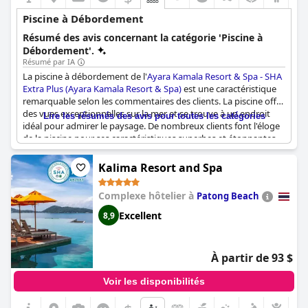
Piscine à Débordement
Résumé des avis concernant la catégorie 'Piscine à
Débordement'.
Résumé par IA
La piscine à débordement de l'
Ayara Kamala Resort & Spa - SHA
Extra Plus (Ayara Kamala Resort & Spa)
est une caractéristique
remarquable selon les commentaires des clients. La piscine offre
des vues exceptionnelles sur la mer et se trouve à un endroit
Lire les résumés des avis pour toutes les catégories
idéal pour admirer le paysage. De nombreux clients font l'éloge
de la piscine pour ses caractéristiques superbes et étonnantes.
Bien que quelques commentaires mentionnent que la piscine à
débordement n'est accessible qu'à quelques chambres, la
Kalima Resort and Spa
piscine commune offre tout de même une bonne expérience de
baignade avec deux tables de billard. En outre, certains clients
Complexe hôtelier à
Patong Beach
ont la possibilité de profiter d'une piscine privée. En résumé, si
vous êtes à la recherche d'une expérience de baignade vraiment
Excellent
8,9
spéciale, plongez dans la magnifique et exceptionnelle piscine à
débordement de l'
Ayara Kamala Resort & Spa - SHA Extra Plus
(Ayara Kamala Resort & Spa)
.
À partir de 93 $
Voir les disponibilités