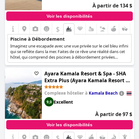
d'environnements de piscine immaculés fait des piscines à
À partir de 134 $
débordement un élément remarquable du complexe.
Voir les disponibilités
$
Piscine à Débordement
Imaginez une escapade avec une vue privée sur le ciel bleu infini
qui se reflète dans la mer. Faites de ce rêve une réalité dans cet
hôtel, qui comprend des piscines à débordement privées
donnant sur la mer pour le confort de ses clients.
Ayara Kamala Resort & Spa - SHA
Extra Plus (Ayara Kamala Resort &
Spa)
Complexe hôtelier à
Kamala Beach
Excellent
9,0
À partir de 97 $
Voir les disponibilités
$