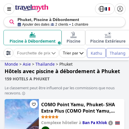
Phuket, Piscine à Débordement
Ajouter des dates
2 clients
1 chambre
Piscine à Débordement
Piscine
Piscine Extérieure
Kathu
Thalang
Fourchette de prix
Trier par
Monde
>
Asie
>
Thaïlande
>
Phuket
Hôtels avec piscine à débordement à Phuket
159 HOTELS A PHUKET
Le classement peut être influencé par les commissions que nous
recevons.
COMO Point Yamu, Phuket- SHA
Extra Plus (COMO Point Yamu,
Phuket)
Complexe hôtelier à
Ban Pa Khlok