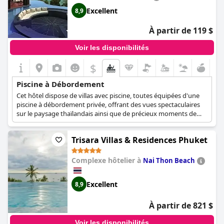
conçue dans un esprit romantique. Dans l'ensemble, le
Cape
Excellent
8,9
Sienna Phuket Gourmet Hotel & Villas - SHA Extra Plus
est un
établissement incontournable pour ceux qui recherchent un
À partir de 119 $
séjour luxueux à Phuket.
Voir les disponibilités
$
Piscine à Débordement
Cet hôtel dispose de villas avec piscine, toutes équipées d'une
piscine à débordement privée, offrant des vues spectaculaires
sur le paysage thaïlandais ainsi que de précieux moments de
détente et de luxe à tous ses clients.
Trisara Villas & Residences Phuket
Complexe hôtelier à
Nai Thon Beach
Excellent
8,9
À partir de 821 $
Voir les disponibilités