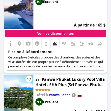
Excellent
9,4
À partir de 165 $
Voir les disponibilités
$
Piscine à Débordement
Ce complexe 5 étoiles propose des chambres, des suites et des
villas dotées de leur propre piscine à débordement privée, ce qui
permet aux clients de faire l'expérience du vrai luxe et d'admirer
la vue splendide sur le paysage environnant depuis le confort de
leur chambre.
Sri Panwa Phuket Luxury Pool Villa
Hotel - SHA Plus (Sri Panwa Phuket
Luxury Pool Villa Hotel)
Hôtel à
Panwa Beach
Excellent
9,1