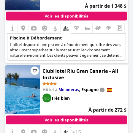
À partir de 1 348 $
Voir les disponibilités
$
Piscine à Débordement
L'hôtel dispose d'une piscine à débordement qui offre des vues
absolument superbes sur la mer azur et l'environnement
naturel environnant. Les clients peuvent également se détendre
sur les chaises longues au bord de la piscine, déguster une
boisson rafraîchissante et profiter pleinement de
ClubHotel Riu Gran Canaria - All
l'environnement magique qui les entoure.
Inclusive
Hôtel à
,
Espagne
Meloneras
Très bien
8,5
À partir de 272 $
Voir les disponibilités
$
+15