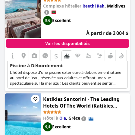
Complexe hôtelier
,
Maldives
Reethi Rah
Excellent
9,6
À partir de 2 004 $
Voir les disponibilités
$
Piscine à Débordement
L'hôtel dispose d'une piscine extérieure à débordement située
au bord de l'eau, réservée aux adultes et offrant une vue
spectaculaire sur la mer azur. Les clients peuvent se sentir
comme s'ils ne faisaient qu'un avec la mer qui les entoure et
même nager un tour ou deux.
Katikies Santorini - The Leading
Hotels Of The World (Katikies
Santorini - Pelagos House - The
Hôtel à
,
Grèce
Oia
Leading Hotels Of The World)
Excellent
9,4