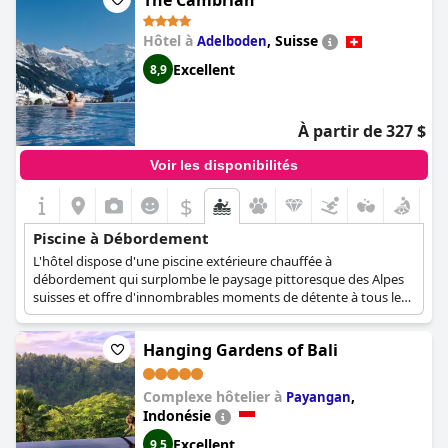
The Cambrian
Détendez-vous pleinement, profitez du climat méditerranéen et
admirez la vue panoramique dans l'une des meilleures et des
plus populaires piscines à débordement de Santorin.
Hôtel à
,
Suisse
Adelboden
Excellent
8,9
À partir de 327 $
Voir les disponibilités
$
Piscine à Débordement
L'hôtel dispose d'une piscine extérieure chauffée à
débordement qui surplombe le paysage pittoresque des Alpes
suisses et offre d'innombrables moments de détente à tous les
clients.
Hanging Gardens of Bali
Complexe hôtelier à
,
Payangan
Indonésie
Excellent
9,5