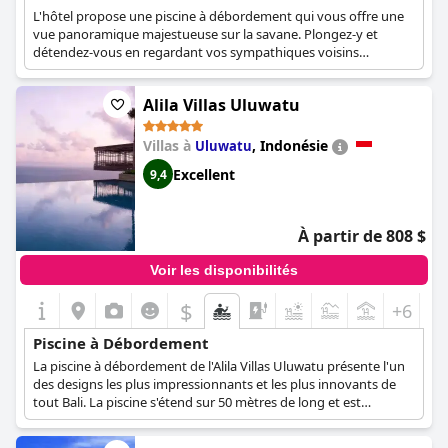
L'hôtel propose une piscine à débordement qui vous offre une
vue panoramique majestueuse sur la savane. Plongez-y et
détendez-vous en regardant vos sympathiques voisins
éléphants vaquer à leurs occupations dans l'abreuvoir voisin.
Vous aurez l'impression de vivre dans un documentaire !
Alila Villas Uluwatu
Villas à
,
Indonésie
Uluwatu
Excellent
9,4
À partir de 808 $
Voir les disponibilités
$
+6
Piscine à Débordement
La piscine à débordement de l'Alila Villas Uluwatu présente l'un
des designs les plus impressionnants et les plus innovants de
tout Bali. La piscine s'étend sur 50 mètres de long et est
suspendue au flanc d'une falaise calcaire. Elle offre une vue sur
le vaste océan Indien et sur le paysage de savane à couper le