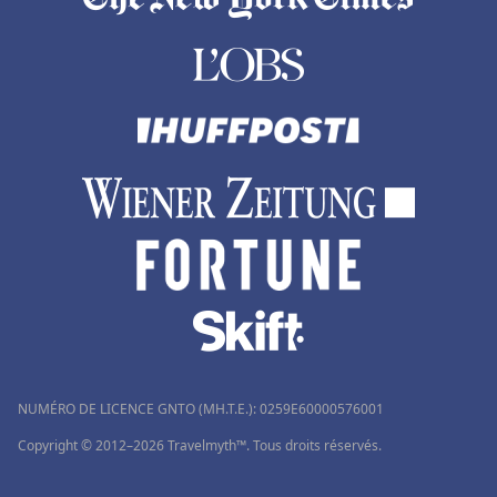
NUMÉRO DE LICENCE GNTO (MH.T.E.): 0259Ε60000576001
Copyright © 2012–2026 Travelmyth™. Tous droits réservés.