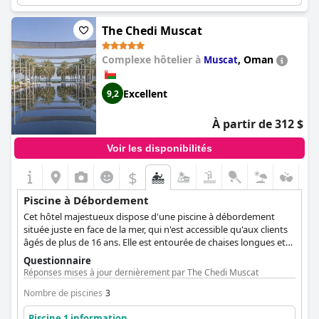
The Chedi Muscat
Complexe hôtelier à
,
Oman
Muscat
Excellent
9,2
À partir de 312 $
Voir les disponibilités
$
Piscine à Débordement
Cet hôtel majestueux dispose d'une piscine à débordement
située juste en face de la mer, qui n'est accessible qu'aux clients
âgés de plus de 16 ans. Elle est entourée de chaises longues et
de parasols, permettant aux clients de se détendre, de se relaxer
Questionnaire
et de ne faire qu'un avec la mer en face d'eux.
Réponses mises à jour dernièrement par The Chedi Muscat
Nombre de piscines
3
Piscine 1 information