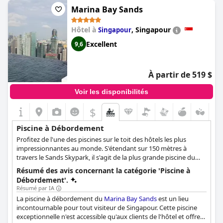
Marina Bay Sands
Hôtel à
,
Singapour
Singapour
Excellent
9,6
À partir de 519 $
Voir les disponibilités
$
Piscine à Débordement
Profitez de l'une des piscines sur le toit des hôtels les plus
impressionnantes au monde. S'étendant sur 150 mètres à
travers le Sands Skypark, il s'agit de la plus grande piscine du
monde à cette hauteur et elle offre une vue imprenable sur la
Résumé des avis concernant la catégorie 'Piscine à
ville. Sa piscine à débordement emblématique offrira à tous les
Débordement'.
clients une expérience de baignade idéale et des vues
Résumé par IA
panoramiques idylliques sur Singapour.
La piscine à débordement du
Marina Bay Sands
est un lieu
incontournable pour tout visiteur de Singapour. Cette piscine
exceptionnelle n'est accessible qu'aux clients de l'hôtel et offre