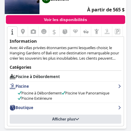
À partir de 565 $
Voir les disponibilités
$
Information
Avec 44 villas privées étonnantes parmi lesquelles choisir, le
Hanging Gardens of Bali est une destination remarquable pour
créer les souvenirs les plus inoubliables. Les clients peuvent
profiter de soins de spa primés, de créations gastronomiques
Catégories
surprenantes et d'une intimité discrète, le tout dans la chaleur
de l'hospitalité balinaise à son meilleur.
Piscine à Débordement
Piscine
Piscine à Débordement
Piscine Vue Panoramique
Piscine Extérieure
Boutique
Afficher plus