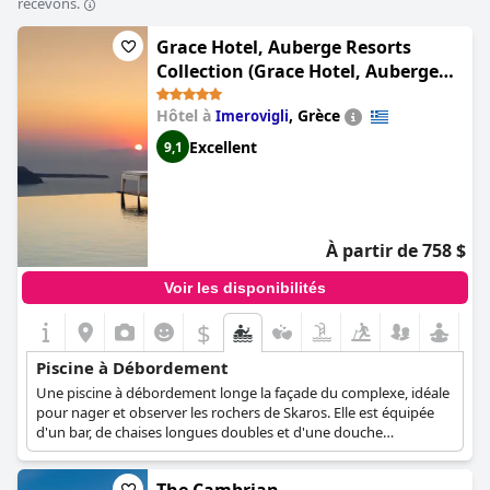
recevons.
Grace Hotel, Auberge Resorts
Collection (Grace Hotel, Auberge
Collection)
Hôtel à
,
Grèce
Imerovigli
Excellent
9,1
À partir de 758 $
Voir les disponibilités
$
Piscine à Débordement
Une piscine à débordement longe la façade du complexe, idéale
pour nager et observer les rochers de Skaros. Elle est équipée
d'un bar, de chaises longues doubles et d'une douche
extérieure. Les eaux cristallines de la piscine créent un contraste
saisissant avec l'architecture cycladique blanche de rêve.