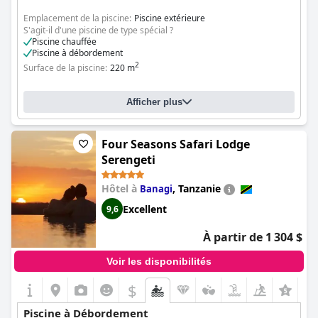
Emplacement de la piscine:
Piscine extérieure
S'agit-il d'une piscine de type spécial ?
Piscine chauffée
Piscine à débordement
2
Surface de la piscine:
220 m
Afficher plus
Four Seasons Safari Lodge
Serengeti
Hôtel à
,
Tanzanie
Banagi
Excellent
9,6
À partir de 1 304 $
Voir les disponibilités
$
Piscine à Débordement