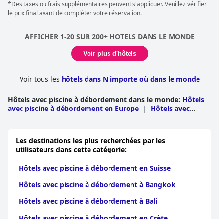
profond. Outre la vue à couper le souffle, la piscine à
*Des taxes ou frais supplémentaires peuvent s'appliquer. Veuillez vérifier
débordement est également équipée de couloirs de nage, de
le prix final avant de compléter votre réservation.
sorte que les clients qui souhaitent maintenir leur routine
d'entraînement puissent avoir l'impression de nager parmi les
nuages.
AFFICHER 1-20 SUR 200+ HOTELS DANS LE MONDE
Voir plus d'hôtels
Voir tous les
hôtels dans N'importe où dans le monde
Hôtels avec piscine à débordement dans le monde
:
Hôtels
avec piscine à débordement en Europe
|
Hôtels avec
piscine à débordement en Asie
|
Hôtels avec piscine à
débordement en Amérique du Nord
|
Hôtels avec piscine
à débordement en Afrique
|
Hôtels avec piscine à
Les destinations les plus recherchées par les
débordement au Moyen-Orient
|
Hôtels avec piscine à
utilisateurs dans cette catégorie:
débordement en Amérique du Sud
|
Hôtels avec piscine à
débordement dans les îles des Caraïbes
|
Hôtels avec
Hôtels avec piscine à débordement en Suisse
piscine à débordement en Océanie
|
Hôtels avec piscine à
débordement en Amérique centrale
Hôtels avec piscine à débordement à Bangkok
Hôtels avec piscine à débordement à Bali
Hôtels avec piscine à débordement en Crète