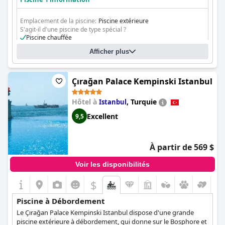
Emplacement de la piscine:
Piscine extérieure
S'agit-il d'une piscine de type spécial ?
Piscine chauffée
103-metres Long Pool
Afficher plus
Çırağan Palace Kempinski Istanbul
Hôtel à
,
Turquie
Istanbul
Excellent
9,5
À partir de 569 $
Voir les disponibilités
$
Piscine à Débordement
Le Çırağan Palace Kempinski Istanbul dispose d'une grande
piscine extérieure à débordement, qui donne sur le Bosphore et