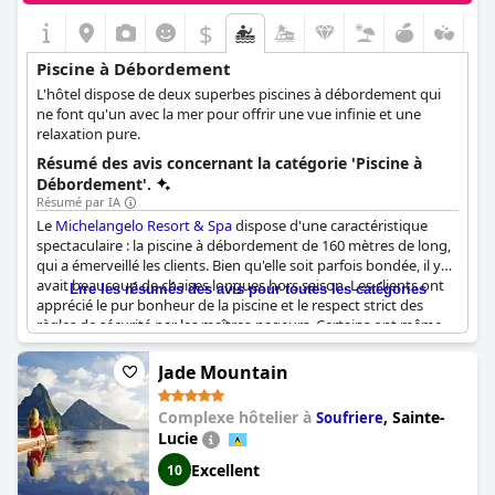
$
Piscine à Débordement
L'hôtel dispose de deux superbes piscines à débordement qui
ne font qu'un avec la mer pour offrir une vue infinie et une
relaxation pure.
Résumé des avis concernant la catégorie 'Piscine à
Débordement'.
Résumé par IA
Le
Michelangelo Resort & Spa
dispose d'une caractéristique
spectaculaire : la piscine à débordement de 160 mètres de long,
qui a émerveillé les clients. Bien qu'elle soit parfois bondée, il y
avait beaucoup de chaises longues hors saison. Les clients ont
Lire les résumés des avis pour toutes les catégories
apprécié le pur bonheur de la piscine et le respect strict des
règles de sécurité par les maîtres-nageurs. Certains ont même
suggéré que la piscine était le meilleur atout de l'hôtel ! La
conception de la piscine à débordement est un véritable
Jade Mountain
spectacle et les clients ne tarissent pas d'éloges sur cette
expérience. Les cocktails servis au bar de la piscine ont rendu
Complexe hôtelier à
,
Sainte-
Soufriere
l'expérience encore plus agréable. En conclusion, la piscine à
Lucie
débordement de l'hôtel est un élément grandiose, magnifique
et étonnant dont les clients ne cessent de parler, parmi d'autres
Excellent
10
installations de l'espace piscine.