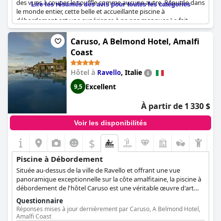
des vues à couper le souffle comme aucune autre. Réputée dans
Lire les résumés des avis pour toutes les catégories
le monde entier, cette belle et accueillante piscine à
débordement est une expérience à ne pas manquer. Le fait
qu'elle soit située sur le toit de l'hôtel ne fait qu'ajouter à
l'ambiance, ce qui en fait un spectacle à ne pas manquer. Dans
Caruso, A Belmond Hotel, Amalfi
l'ensemble, la piscine à débordement du
Marina Bay Sands
est
Coast
étonnante, superbe et vraiment hors du commun.
Hôtel à
,
Italie
Ravello
Excellent
9,5
À partir de 1 330 $
Voir les disponibilités
$
Piscine à Débordement
Située au-dessus de la ville de Ravello et offrant une vue
panoramique exceptionnelle sur la côte amalfitaine, la piscine à
débordement de l'hôtel Caruso est une véritable œuvre d'art
architecturale.
Questionnaire
Réponses mises à jour dernièrement par Caruso, A Belmond Hotel,
Amalfi Coast