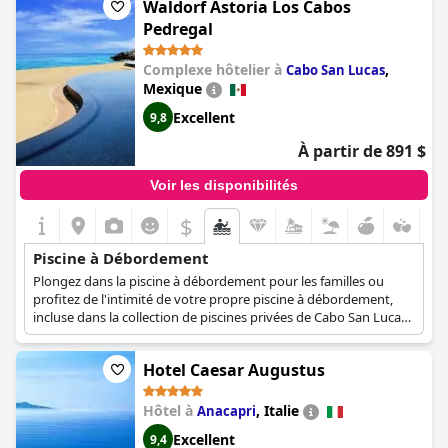
Waldorf Astoria Los Cabos
souffle de Bali depuis l'un des sites les mieux notés d'Uluwatu.
Pedregal
Complexe hôtelier à
,
Cabo San Lucas
Mexique
Excellent
9,8
À partir de 891 $
Voir les disponibilités
$
Piscine à Débordement
Plongez dans la piscine à débordement pour les familles ou
profitez de l'intimité de votre propre piscine à débordement,
incluse dans la collection de piscines privées de Cabo San Lucas,
et plongez dans la vue imprenable sur l'océan Pacifique.
Hotel Caesar Augustus
Hôtel à
,
Italie
Anacapri
Excellent
9,4