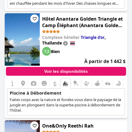
est chauffée pendant les mois d'hiver. Des chaises longues et
des parasols sont disponibles tout autour de la piscine, offrant
aux clients un espace de détente, tandis qu'ils peuvent
Hôtel Anantara Golden Triangle et
également déguster des boissons rafraîchissantes et des
collations au bord de la piscine.
Camp Éléphant (Anantara Golden
Triangle Elephant Camp & Resort)
Complexe hôtelier
,
Triangle d'or
Thaïlande
Bien
7,2
À partir de 1 442 $
Voir les disponibilités
$
Piscine à Débordement
Faites corps avec la nature et fondez-vous dans le paysage de la
jungle en plongeant dans la superbe piscine à débordement de
l'hôtel.
One&Only Reethi Rah