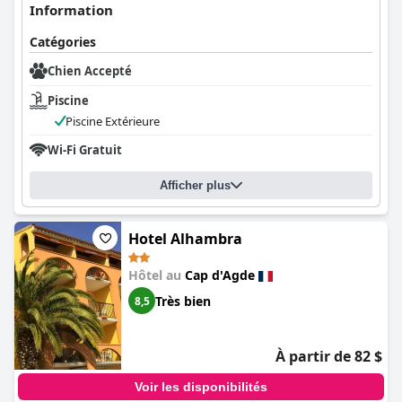
séjour accueillant et relaxant. Le dévouement du personnel à
Information
l'hospitalité crée une atmosphère chaleureuse qui est une
raison essentielle pour laquelle beaucoup choisissent de revenir.
Catégories
La commodité est renforcée par un parking gratuit sur place,
Chien Accepté
idéal pour ceux qui souhaitent explorer la région à pied, même
Piscine
si certains clients trouvent la zone de stationnement
légèrement difficile en raison de l'espace limité et de la pente.
Piscine Extérieure
Les lits confortables et accueillants reçoivent également des
Wi-Fi Gratuit
éloges, contribuant à une expérience reposante complétée par
l'ambiance générale accueillante de l'hôtel.
Afficher plus
Avec son emplacement idéal, sa propreté, son personnel amical
et ses équipements confortables,
Hôtel Bellevue Cap d'Agde
est
un choix distingué pour ceux qui recherchent une retraite
Hotel Alhambra
charmante et relaxante en bord de mer.
Hôtel au
Cap d'Agde
Très bien
8,5
À partir de 82 $
Voir les disponibilités