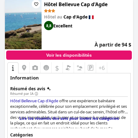
Hôtel Bellevue Cap d'Agde
Les chambres se distinguent par leur espace et leur décor
moderne, avec des lits confortables qui garantissent des nuits
Hôtel au
Cap d'Agde
reposantes. L'insonorisation assure une détente ininterrompue,
et les balcons ajoutent une touche de luxe pour les clients. Bien
Excellent
8,8
que la propreté des chambres soit généralement impeccable, il
existe des exceptions mineures. Les hébergements équipés
avec goût et le personnel attentif créent une expérience
À partir de 94 $
globalement positive.
Voir les disponibilités
La propreté de l'ensemble de l'hôtel est d'un niveau élevé, les
clients appréciant l'ambiance immaculée et tranquille. La
$
+6
propreté s'étend aux chambres spacieuses bien entretenues et
aux équipements publics comme la salle à manger et les
Information
installations de bien-être, y compris le jacuzzi, le hammam et le
sauna.
Résumé des avis
Résumé par IA
Les clients félicitent le personnel de l'hôtel pour son service
Hôtel Bellevue Cap d'Agde
offre une expérience balnéaire
exceptionnel, caractérisé par sa gentillesse et sa réactivité. Le
exceptionnelle, célébrée pour son emplacement privilégié et ses
personnel de la réception, en particulier, reçoit des éloges pour
services admirables. Situé dans un cul-de-sac serein, l'hôtel offre
son empathie et son aide précieuse, ainsi que pour sa maîtrise
des vues imprenables sur la mer et se trouve à quelques pas de
de l'anglais qui facilite la communication.
Lire les résumés des avis pour toutes les catégories
la plage, ce qui en fait un endroit idéal pour les clients
recherchant des vacances paisibles au bord de la mer. Sa
Les installations du spa reçoivent des avis mitigés mais sont
proximité avec le port animé et le centre-ville, accessibles à pied,
Catégories
appréciées pour leur disponibilité sans frais supplémentaires,