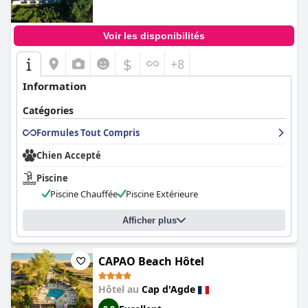
fourni par le personnel arrangeant, assurant un environnement
accueillant pour tous.
Voir les disponibilités
L'hôtel propose également deux piscines bien entretenues et
une salle de sport, qui répondent aux besoins de détente et
$
+8
d'activités, améliorant ainsi l'expérience des clients. Les
amateurs de golf apprécient particulièrement l'accès facile au
Information
parcours de golf adjacent. Dans l'ensemble, le
Palmyra Golf
Hotel & Spa
offre une superbe escapade reposante grâce à sa
Catégories
combinaison d'un emplacement magnifique, d'un service
attentif et d'équipements de premier ordre.
Formules Tout Compris
Chien Accepté
Piscine
Piscine Chauffée
Piscine Extérieure
Afficher plus
CAPAO Beach Hôtel
Hôtel au
Cap d'Agde