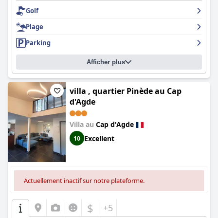
permet aux clients de profiter d'une vie locale vibrante et de
ajoutant de la valeur au séjour des clients. Des défis en matière
Golf
diverses options de restauration, tout en conservant une
de directives opérationnelles et l'inutilisation occasionnelle des
ambiance paisible.
installations suggèrent des pistes d'amélioration.
Plage
Le petit-déjeuner de l'hôtel est un point fort, les clients
Le parking de l'hôtel présente des expériences mitigées, certains
Parking
appréciant un buffet copieux proposant une variété de plats, y
appréciant la commodité, tandis que d'autres notent un
compris une assiette de charcuterie très appréciée. Le petit-
nombre limité de places et des coûts plus élevés pour les
Afficher plus
déjeuner peut être savouré en chambre ou sur le patio de
options privées. Le confort des lits ressort particulièrement dans
l'hôtel, accompagné d'une vue imprenable sur la mer. Malgré
les avis des clients, contribuant de manière significative à un
quelques critiques mineures concernant la taille de la salle de
séjour reposant. Malgré des sentiments mitigés quant à sa
petit-déjeuner, l'expérience culinaire globale est améliorée par
villa , quartier Pinède au Cap
conformité à sa classification quatre étoiles, le
Mercure Hotel
un service joyeux et des prix raisonnables.
d'Agde
Golf Cap d'Agde
offre un niveau de qualité et de confort de base,
correspondant aux attentes générales pour de tels
Les chambres de
Hôtel Bellevue Cap d'Agde
sont réputées pour
établissements.
Villa au
Cap d'Agde
leur espace et leur confort, avec des terrasses privées offrant
des vues sereines sur la mer, soutenues par des normes de
Excellent
10
propreté élevées. Le décor et les équipements fonctionnels,
comme la climatisation, contribuent à une atmosphère
agréable. L'option de choisir des chambres avec vue sur la mer
ajoute une couche supplémentaire de plaisir au séjour.
Actuellement inactif sur notre plateforme.
La propreté exemplaire de l'hôtel est fréquemment louée,
l'établissement et les chambres étant méticuleusement
entretenus. Associé à un personnel exceptionnellement amical,
$
+5
qui offre un service personnalisé et attentif, les clients vivent un