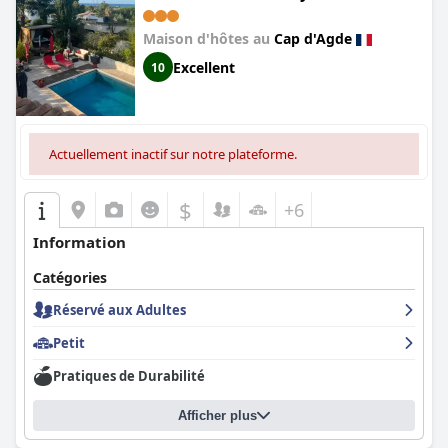
avec de jeunes enfants, contribuant à un séjour relaxant et
Piscine&Jacuzzi Privés Cap d'Agde
agréable.
(SUITE'LOFT Premium, La Demeure
Maison d'hôtes au
Cap d'Agde
des Cèdres & SPA Cap d'Agde)
Les installations de stationnement du
Brit Hotel Confort Hélios
Excellent
10
Agde
sont très appréciées pour être fermées, sécurisées et
spacieuses, offrant un stationnement gratuit et sans tracas. Les
clients apprécient les locaux bien entretenus et la commodité
d'un parking surveillé et fermé, ce qui ajoute à l'environnement
Actuellement inactif sur notre plateforme.
sûr et sans stress.
Les familles trouvent que le
Brit Hotel Confort Hélios Agde
est
$
+6
un lieu agréable et accommodant. L'ambiance calme de l'hôtel,
la piscine bien entretenue et les chambres propres et
Information
confortables avec accès au jardin le rendent particulièrement
adapté aux personnes voyageant avec des enfants. Le
Catégories
personnel amical et attentif améliore encore l'atmosphère
familiale.
Réservé aux Adultes
Enfin, l'excellente qualité de la literie au
Brit Hotel Confort Hélios
Petit
Agde
est fréquemment soulignée. Les clients apprécient le
confort offert par les grands matelas et oreillers de haute
Pratiques de Durabilité
qualité, mentionnant souvent l'expérience de sommeil
réparateur comme un facteur majeur de leur satisfaction et de
Afficher plus
leur décision de revenir.