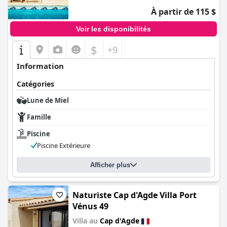
des critiques concernant des zones spécifiques nécessitant une
À partir de 115 $
attention. Parallèlement, les équipements de l'hôtel, y compris
le Wi-Fi gratuit, le parking et un parc aquatique, contribuent
Voir les disponibilités
positivement à l'expérience globale. Certaines préoccupations
concernant les chambres et la literie ont été soulevées, mais de
$
+9
nombreux visiteurs trouvent ces aspects satisfaisants en termes
de confort.
Information
Malgré le fait que certains aspects ne répondent pas
Catégories
entièrement aux attentes d'un quatre étoiles — en particulier
les services de restauration et certaines commodités —
Lune de Miel
l'exécution thématique de l'hôtel et son environnement axé sur
la famille lui valent de bonnes notes en tant qu'escapade unique
Famille
et magique. L'ambiance générale, associée à un service de
personnel efficace, garantit que
Piscine
Hôtel Cap Pirate
reste une
destination délicieuse, en particulier pour les familles à la
Piscine Extérieure
recherche d'une évasion imaginative et aventureuse.
Afficher plus
Naturiste Cap d'Agde Villa Port
Vénus 49
Villa au
Cap d'Agde