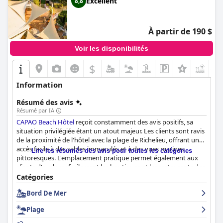
Excellent
8,8
À partir de 190 $
Voir les disponibilités
$
+1
Information
Résumé des avis
Résumé par IA
CAPAO Beach Hôtel
reçoit constamment des avis positifs, sa
situation privilégiée étant un atout majeur. Les clients sont ravis
de la proximité de l'hôtel avec la plage de Richelieu, offrant un
accès facile à des sables immaculés et à des vues marines
Lire les résumés des avis pour toutes les catégories
pittoresques. L'emplacement pratique permet également aux
clients d'explorer facilement les boutiques et les restaurants des
environs. L'ambiance tranquille de l'hôtel et son décor élégant
Catégories
rehaussent encore l'expérience client, complétés par l'attitude
Bord De Mer
accueillante du personnel qui fournit des recommandations
utiles.
Plage
Les offres de petit-déjeuner et de dîner à
CAPAO Beach Hôtel