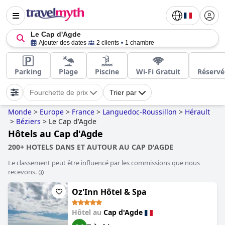
Le Cap d'Agde
Ajouter des dates
2 clients
1 chambre
Parking
Plage
Piscine
Wi-Fi Gratuit
Réservé
Fourchette de prix
Trier par
Monde
>
Europe
>
France
>
Languedoc-Roussillon
>
Hérault
>
Béziers
>
Le Cap d'Agde
Hôtels au Cap d'Agde
200+ HOTELS DANS ET AUTOUR AU CAP D'AGDE
Le classement peut être influencé par les commissions que nous
recevons.
Oz'Inn Hôtel & Spa
Hôtel au
Cap d'Agde