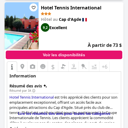
Dans l'ensemble, le
Brit Hotel Confort Hélios Agde
offre un
Hotel Tennis International
environnement serein, propre et accueillant, idéal pour les
familles et ceux qui recherchent la détente, avec des
caractéristiques exceptionnelles, notamment un personnel
Hôtel au
Cap d'Agde
excellent, une belle piscine et un parking sécurisé.
Excellent
9,2
À partir de 73 $
Voir les disponibilités
$
+6
Information
Résumé des avis
Résumé par IA
Hotel Tennis International
est très apprécié des clients pour son
emplacement exceptionnel, offrant un accès facile aux
principales attractions du Cap d'Agde. Situé près du club de
tennis, l'hôtel est un choix idéal pour les participants à la Coupe
Lire les résumés des avis pour toutes les catégories
Internationale de Tennis. Les clients apprécient la commodité
d'être à quelques pas du centre, des plages, du port, du casino