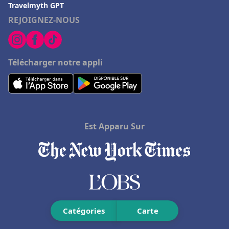
Travelmyth GPT
Hôtels à Bonneuil-sur-Marne
REJOIGNEZ-NOUS
Hôtels à Tallard
Hôtels à Lion-sur-Mer
Télécharger notre appli
Hôtels à Playa del Carmen
Hôtels à Le Luc
Hôtels en Charente Maritime
Hôtels à Bois-Colombes
Est Apparu Sur
Hôtels à Porto Ota
Hôtels à Belek
Hôtels à Jersey
Hôtels à Lucerne
Hôtels à Brides-les-Bains
Catégories
Carte
Hôtels en Rhone Alpes