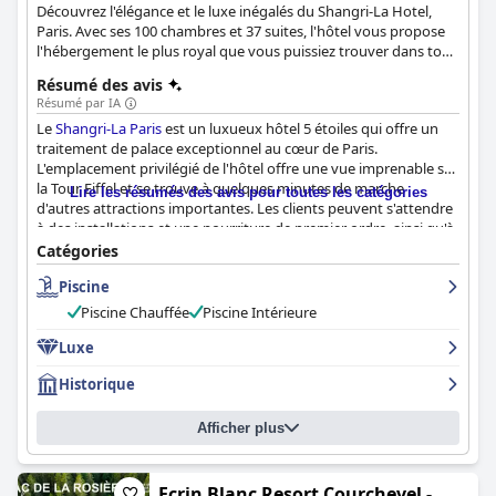
Découvrez l'élégance et le luxe inégalés du Shangri-La Hotel,
Paris. Avec ses 100 chambres et 37 suites, l'hôtel vous propose
l'hébergement le plus royal que vous puissiez trouver dans tout
Paris.
Résumé des avis
Résumé par IA
Le
Shangri-La Paris
est un luxueux hôtel 5 étoiles qui offre un
traitement de palace exceptionnel au cœur de Paris.
L'emplacement privilégié de l'hôtel offre une vue imprenable sur
la Tour Eiffel et se trouve à quelques minutes de marche
Lire les résumés des avis pour toutes les catégories
d'autres attractions importantes. Les clients peuvent s'attendre
à des installations et une nourriture de premier ordre, ainsi qu'à
un personnel exceptionnel qui offre une énergie positive et un
Catégories
traitement de princesse. Les chambres sont incroyablement
Piscine
propres et bien entretenues, avec d'authentiques moulures et
dorures, des parquets de style Versailles, des œuvres d'art
Piscine Chauffée
Piscine Intérieure
d'époque et une décoration qui mêle harmonieusement le
design français classique de la fin du XVIIIe siècle à de subtiles
Luxe
influences asiatiques. Si certains clients ont eu des avis mitigés
Historique
sur le petit déjeuner, beaucoup ont vécu une expérience
délicieuse et inoubliable. Le personnel de l'hôtel a été décrit
comme attentif, courtois et poli, l'équipe de la conciergerie se
Afficher plus
surpassant pour aider les clients. La propreté de l'hôtel est
irréprochable, les chambres étant nettoyées dans les moindres
détails et entretenues deux fois par jour. Dans l'ensemble, les
Ecrin Blanc Resort Courchevel -