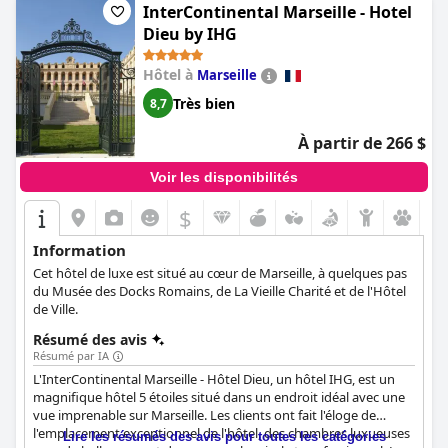
dans lequel les clients voudront revenir.
InterContinental Marseille - Hotel
Dieu by IHG
Hôtel à
Marseille
Très bien
8,7
À partir de 266 $
Voir les disponibilités
$
Information
Cet hôtel de luxe est situé au cœur de Marseille, à quelques pas
du Musée des Docks Romains, de La Vieille Charité et de l'Hôtel
de Ville.
Résumé des avis
Résumé par IA
L'InterContinental Marseille - Hôtel Dieu, un hôtel IHG, est un
magnifique hôtel 5 étoiles situé dans un endroit idéal avec une
vue imprenable sur Marseille. Les clients ont fait l'éloge de
l'emplacement exceptionnel de l'hôtel, des chambres luxueuses
Lire les résumés des avis pour toutes les catégories