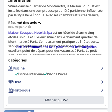
Information
Située dans le quartier de Montmartre, la Maison Souquet est
installée dans une somptueuse propriété parisienne, influencée
par le style Belle Époque. Avec ses chambres et suites de luxe,
ses installations de spa et son hébergement des plus raffinés, la
Résumé des avis
Maison Souquet est un véritable joyau de Paris que tous les
Résumé par IA
clients devraient découvrir.
Maison Souquet, Hotel & Spa
est un hôtel de charme cinq
étoiles unique et luxueux situé dans le charmant quartier de
Montmartre à Paris. L'emplacement pratique de l'hôtel, son
service exceptionnel et son histoire fascinante en font un
Lire les résumés des avis pour toutes les catégories
excellent point de départ pour des vacances à Paris. Le petit
déjeuner est un classique français et très bon, même si certains
clients ont estimé qu'il aurait pu être plus avantageux ou plus
Catégories
varié. Les chambres au thème magnifique sont confortables et
Piscine
bien équipées, bien que certains clients les aient trouvées
petites. L'hôtel met l'accent sur la propreté et le personnel est
Piscine Intérieure
Piscine Privée
exceptionnel, attentif, accueillant et accommodant. La
connexion wifi est correcte, bien que certains clients aient
Luxe
rencontré des problèmes. Le spa privé et la piscine intérieure
Historique
sont des expériences de rêve et de rajeunissement que les
clients recommandent vivement. Le charme historique de
l'hôtel, son décor luxueux et sa pure décadence en font un lieu
Afficher plus
de séjour incontournable pour tous ceux qui visitent Paris. Dans
l'ensemble,
Maison Souquet, Hotel & Spa
est un bijou d'hôtel