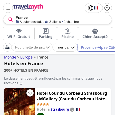
France
Ajouter des dates
2 clients
1 chambre
Wi-Fi Gratuit
Parking
Piscine
Chien Accepté
Provence-Alpes-Côt
Fourchette de prix
Trier par
Monde
>
Europe
>
France
Hôtels en France
200+ HOTELS EN FRANCE
Le classement peut être influencé par les commissions que nous
recevons.
Hotel Cour du Corbeau Strasbourg
- MGallery (Cour du Corbeau Hotel
Strasbourg - MGallery Collection)
Hôtel à
Strasbourg