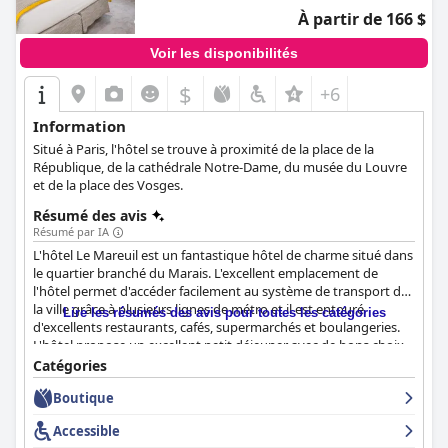
À partir de 166 $
Voir les disponibilités
$
+6
Information
Situé à Paris, l'hôtel se trouve à proximité de la place de la
République, de la cathédrale Notre-Dame, du musée du Louvre
et de la place des Vosges.
Résumé des avis
Résumé par IA
L'hôtel Le Mareuil est un fantastique hôtel de charme situé dans
le quartier branché du Marais. L'excellent emplacement de
l'hôtel permet d'accéder facilement au système de transport de
la ville grâce à plusieurs lignes de métro et il est entouré
Lire les résumés des avis pour toutes les catégories
d'excellents restaurants, cafés, supermarchés et boulangeries.
L'hôtel propose un excellent petit déjeuner avec de bons choix
de produits, une large sélection et des ingrédients frais. Les
Catégories
chambres sont douillettes, confortables et modernes,
Boutique
exceptionnellement propres et bien équipées. Le personnel est
incroyablement amical et professionnel, offrant un service à la
Accessible
clientèle exceptionnel. Le spa de l'hôtel est très apprécié et les