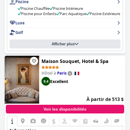
Piscine
de la nourriture a toujours été élevée. La propreté de l'hôtel et le
personnel attentif ont été salués par les clients. Les familles avec
Piscine Chauffée
Piscine Intérieure
enfants apprécieront l'accès pratique au parc aquatique et aux
Piscine pour Enfants
Parc Aquatique
Piscine Extérieure
équipements de l'hôtel, tandis que les amateurs de ski
apprécieront la location de skis, le service de voiturier et les
Luxe
options de petit déjeuner. Dans l'ensemble, l'
Ecrin Blanc Resort
Golf
Courchevel - Aquapark
offre un séjour luxueux et agréable aux
clients qui recherchent les meilleures vacances au ski.
Afficher plus
Maison Souquet, Hotel & Spa
Hôtel à
Paris
Excellent
9,4
À partir de 513 $
Voir les disponibilités
$