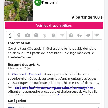
Très bien
8,5
À partir de 160 $
Voir les disponibilités
$
Information
Construit au XIIIe siècle, l'hôtel est une remarquable demeure
en pierre qui fait partie de l'enceinte d'un village médiéval, le
Haut-de-Cagnes.
Résumé des avis
Résumé par IA
Le
Château Le Cagnard
est un joyau caché situé dans une
superbe ville médiévale au sommet d'une montagne avec des
vues à couper le souffle sur le littoral. L'hôtel est situé dans un
bâtiment médiéval avec une ambiance de patrimoine ancien,
Lire les résumés des avis pour toutes les catégories
offrant une atmosphère luxueuse et chaleureuse de vieille ville.
L'expérience gastronomique au
Château Le Cagnard
est à ne
pas manquer, avec une cuisine innovante et délicieuse et une
Catégories
expérience gastronomique fantastique. Les chambres sont