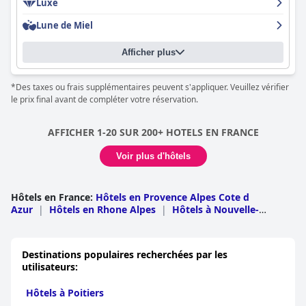
Luxe
Bastide
est absolument superbe et la piscine est l'une des
meilleures au monde, offrant suffisamment d'espace pour que
Lune de Miel
les clients puissent faire des longueurs. Le personnel, à tous les
niveaux, s'est comporté avec grâce et humilité tout au long du
Afficher plus
séjour des clients, rendant leur expérience vraiment luxueuse.
Dans l'ensemble, les clients recommandent vivement cet hôtel
exceptionnel au centre de Gordes pour ceux qui recherchent
*Des taxes ou frais supplémentaires peuvent s'appliquer. Veuillez vérifier
une véritable expérience du luxe provençal.
le prix final avant de compléter votre réservation.
AFFICHER 1-20 SUR 200+ HOTELS EN FRANCE
Voir plus d'hôtels
Hôtels en France
:
Hôtels en Provence Alpes Cote d
Azur
|
Hôtels en Rhone Alpes
|
Hôtels à Nouvelle-
Aquitaine
|
Hôtels en Languedoc Roussillon
|
Hôtels en
Ile-de-France
|
Hôtels en Bretagne
|
Hôtels dans les Pays
de la Loire
|
Hôtels en Midi Pyrénées
|
Hôtels en Basse-
Destinations populaires recherchées par les
Normandie
|
Hôtels au Centre
|
Hôtels dans le Nord Pas
utilisateurs:
de Calais
|
Hôtels en Corse
|
Hôtels en Alsace
|
Hôtels
en Auvergne
|
Hôtels en Bourgogne
|
Hôtels en
Hôtels à Poitiers
Lorraine
|
Hôtels en Haute-Normandie
|
Hôtels en