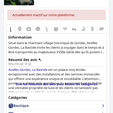
Actuellement inactif sur notre plateforme.
$
Information
Situé dans le charmant village historique de Gordes, Airelles
Gordes, La Bastide invite les clients à voyager dans le temps et à
être transportés au majestueux XVIIIe siècle dès qu'ils posent le
pied dans ses locaux. Il propose des intérieurs élégants, des
Résumé des avis
meubles anciens et des œuvres d'art, ainsi qu'une piscine
Résumé par IA
extérieure et un large éventail d'activités pour les enfants et les
Airelles Gordes, La Bastide
est un palace cinq étoiles
familles, afin de rendre le séjour de chaque client vraiment
exceptionnel avec des installations et des services immaculés
mémorable.
qui offrent une expérience unique et inoubliable. L'attention
portée aux détails et la gentillesse du personnel font de l'hôtel
Lire les résumés des avis pour toutes les catégories
une véritable propriété de luxe et les clients ne tarissent pas
d'éloges sur la qualité du service, la tranquillité et les vues
imprenables. L'hôtel est idéalement situé pour explorer les villes
Catégories
pittoresques et les attractions des environs, et la position du
Boutique
restaurant permet d'organiser des dîners incroyables avec une
vue imprenable. Le petit déjeuner de l'hôtel
Airelles Gordes, La