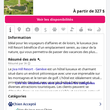
À partir de 327 $
Voir les disponibilités
$
Information
Idéal pour les voyageurs d'affaires et de loisirs, le luxueux Jiva
Hill Resort bénéficie d'un emplacement serein, au cœur de la
nature, qui vous permettra de passer des vacances des plus
relaxantes. Les clients peuvent se reposer dans leur chambre ou
Résumé des avis
leur suite luxueuse, exercer leurs talents de golfeur sur le
Résumé par IA
parcours de l'hôtel, passer des moments de rajeunissement au
Le
Jiva Hill Resort - Genève
est un hôtel luxueux et charmant
spa et déguster les excellents plats du restaurant.
situé dans un endroit pittoresque avec une vue imprenable sur
les montagnes et le terrain de golf. L'hôtel est idéalement situé à
proximité de Genève, avec un accès facile à l'aéroport et à
Lire les résumés des avis pour toutes les catégories
diverses attractions touristiques. Les clients peuvent se
détendre dans un environnement paisible et apaisant, entouré
par la nature, tout en profitant des vues magnifiques sur le Jura
Catégories
et les Alpes. Les chambres sont joliment décorées et modernes,
Chien Accepté
avec un design et des matériaux de haute qualité, et le
personnel est amical et serviable. Le spa comprend des piscines
Aire de Jeux pour Chien