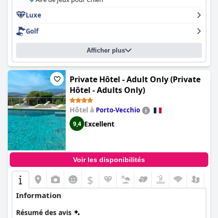
intérieure et extérieure, un jacuzzi, un beau hammam et des
saunas, ainsi que divers espaces de relaxation. L'hôtel propose
Luxe
également une variété d'options de restauration, le restaurant
Golf
italien étant très apprécié pour sa cuisine. Les courts de tennis
et le terrain de golf sont également des points forts de l'hôtel,
offrant une infinité d'activités aux clients. Dans l'ensemble, le
Afficher plus
Jiva Hill Resort - Genève
est un excellent choix pour ceux qui
recherchent un séjour luxueux et relaxant à Genève.
Private Hôtel - Adult Only (Private
Hôtel - Adults Only)
Hôtel à
Porto-Vecchio
Excellent
9,4
Voir les disponibilités
$
Information
Résumé des avis