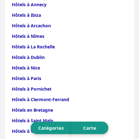
Champagne Ardenne
|
Hôtels en Picardie
|
Hôtels en
Hôtels à Annecy
Franche Comte
|
Hôtels en Wallonie
Hôtels à Ibiza
Hôtels à Arcachon
Hôtels à Nîmes
Hôtels à La Rochelle
Hôtels à Dublin
Hôtels à Nice
Hôtels à Paris
Hôtels à Pornichet
Hôtels à Clermont-Ferrand
Hôtels en Bretagne
Hôtels à Saint Malo
Catégories
Carte
Hôtels à Vienne