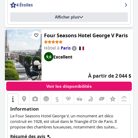
lits sont spacieux et de bonne qualité, offrant une bonne nuit de
4 Étoiles
sommeil. Dans l'ensemble, l'hôtel Le Mareuil offre un séjour
agréable et confortable en mettant l'accent sur la propreté, la
Afficher plus
satisfaction des clients et l'attention portée aux détails.
Four Seasons Hotel George V Paris
Hôtel à
Paris
Excellent
9,6
À partir de 2 044 $
Voir les disponibilités
$
Information
Le Four Seasons Hotel George V, un monument art déco
construit en 1928, est situé dans le Triangle d'Or de Paris. Il
propose des chambres luxueuses, notamment des suites
spacieuses avec vue sur la Tour Eiffel, des chambres d'hôtes
Résumé des avis