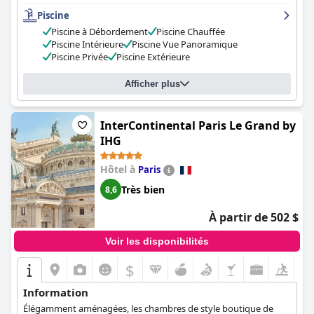
jamais eue, ce qui en fait la destination idéale pour un week-end
Piscine
de détente, une escapade romantique ou des vacances
amusantes en famille.
Piscine à Débordement
Piscine Chauffée
Piscine Intérieure
Piscine Vue Panoramique
Piscine Privée
Piscine Extérieure
Afficher plus
InterContinental Paris Le Grand by
IHG
Hôtel à
Paris
Très bien
8,6
À partir de 502 $
Voir les disponibilités
$
Information
Élégamment aménagées, les chambres de style boutique de