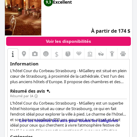
Excellent
9,3
À partir de 174 $
Voir les disponibilités
$
Information
L'hôtel Cour du Corbeau Strasbourg - MGallery est situé en plein
cœur de Strasbourg, à proximité de la cathédrale. C'est l'un des
plus anciens hôtels d'Europe. Il propose des chambres et des
suites luxueuses et aménagées avec goût, dotées de tous les
Résumé des avis
équipements nécessaires, ainsi que des soins spa revigorants et
Résumé par IA
des options de restauration délicieuses, ce qui en fait un choix
L'hôtel Cour du Corbeau Strasbourg - MGallery est un superbe
idéal pour les clients qui souhaitent allier détente et luxe.
hôtel historique situé au cœur de Strasbourg, ce qui en fait
l'endroit idéal pour explorer la ville à pied. Le charme de l'hôtel
et son histoire vieille de 700 ans ajoutent à son attrait et il est
Lire les résumés des avis pour toutes les catégories
idéal pour ceux qui cherchent à vivre l'atmosphère festive de
Noël. Le petit déjeuner est exceptionnel, avec une sélection
complète et de qualité, et les clients recommandent vivement
Catégories