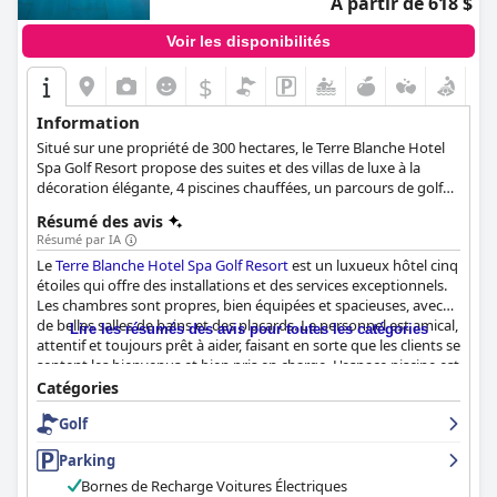
À partir de 618 $
Voir les disponibilités
$
Information
Situé sur une propriété de 300 hectares, le Terre Blanche Hotel
Spa Golf Resort propose des suites et des villas de luxe à la
décoration élégante, 4 piscines chauffées, un parcours de golf
18 trous, un spa relaxant et un espace de remise en forme
Résumé des avis
moderne, ainsi que divers équipements et activités pour les
Résumé par IA
familles. Avec une philosophie respectueuse de
Le
Terre Blanche Hotel Spa Golf Resort
est un luxueux hôtel cinq
l'environnement, cet hôtel 5 étoiles se veut un véritable
étoiles qui offre des installations et des services exceptionnels.
sanctuaire de détente pour tous les clients qui souhaitent être
Les chambres sont propres, bien équipées et spacieuses, avec
immergés dans la nature tout au long de leur séjour.
de belles salles de bains et des placards. Le personnel est amical,
Lire les résumés des avis pour toutes les catégories
attentif et toujours prêt à aider, faisant en sorte que les clients se
sentent les bienvenus et bien pris en charge. L'espace piscine est
exceptionnel avec deux immenses piscines chauffées et tous les
Catégories
équipements nécessaires à la relaxation. Les familles avec
Golf
enfants trouveront l'hôtel très recommandé, avec un club pour
enfants et des installations conçues pour les enfants. Dans
Parking
l'ensemble, l'hôtel
Terre Blanche Hotel Spa Golf Resort
est la
meilleure expérience haut de gamme que certains clients aient
Bornes de Recharge Voitures Électriques