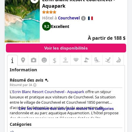
clients ont passé un séjour fabuleux au
Shangri-La Paris
et le
Aquapark
recommandent vivement pour une escapade luxueuse à Paris.
Hôtel à
Courchevel
Excellent
9,2
À partir de 188 $
Voir les disponibilités
$
Information
Résumé des avis
Résumé par IA
L'
Ecrin Blanc Resort Courchevel - Aquapark
offre un séjour
luxueux et pratique aux visiteurs de Courchevel. Sa situation
entre le village de Courchevel et Courchevel 1850 permet
d'accéder facilement aux pistes de ski, aux sentiers de
Lire les résumés des avis pour toutes les catégories
randonnée et au parc aquatique Aquamotion. L'hôtel propose
des chambres spacieuses et élégantes dotées de lits
confortables et de beaux balcons. Les menus du petit déjeuner
Catégories
et du dîner ont fait l'objet de critiques mitigées, mais la qualité