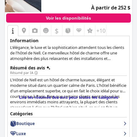
À partir de 252 $
Voir les disponibilités
$
+10
Information
L'élégance, le luxe et la sophistication attendent tous les clients
de l'hôtel de Nell. Ce merveilleux hôtel de charme offre une
atmosphère des plus relaxantes et des installations et
équipements de la plus haute qualité pour rendre le séjour des
Résumé des avis
clients aussi confortable et enrichissant que possible. Vous
Résumé par IA
pourrez déguster un somptueux repas au restaurant de l'hôtel,
L'Hôtel de Nell est un hôtel de charme luxueux, élégant et
siroter un verre en lisant un bon livre à la bibliothèque de la cave
moderne situé dans un quartier calme de Paris. L'hôtel bénéficie
ou vous laisser tenter par une séance de massage relaxante,
d'un emplacement superbe, ce qui en fait le choix idéal pour un
conçue pour votre bien-être.
court séjour à Paris. Bien que certains clients aient trouvé les
Lire les résumés des avis pour toutes les catégories
environs immédiats moins attrayants, la plupart des clients
s'accordent à dire que l'hôtel est bien situé, ce qui en fait un
choix hautement recommandé pour le centre de Paris. Les
Catégories
clients qui ont séjourné à l'hôtel de Nell ont été majoritairement
Boutique
satisfaits du petit déjeuner proposé par l'hôtel, louant la variété
des aliments et la haute qualité du petit déjeuner. L'hôtel
Luxe
dispose de belles chambres spacieuses et bien conçues, propres,