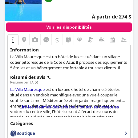
À partir de 274 $
Voir les disponibilités
$
Information
La Villa Mauresque est un hôtel de luxe situé dans un village
côtier pittoresque de la Côte d'Azur. Il propose des équipements
5 étoiles et un hébergement confortable à tous ses clients. Il
propose des chambres luxueuses et élégamment décorées, un
Résumé des avis
restaurant proposant des plats délicieux et des vues
Résumé par IA
magnifiques sur la mer, un jacuzzi et des piscines extérieures,
La Villa Mauresque
est un luxueux hôtel de charme 5 étoiles
ainsi qu'une atmosphère de tranquillité et de relaxation
situé dans un endroit magnifique avec une vue à couper le
absolue.
souffle sur la mer Méditerranée et un jardin magnifiquement
entretenu. Bien qu'il soit situé à seulement 10 minutes en
Lire les résumés des avis pour toutes les catégories
voiture du centre-ville, l'hôtel se sent à l'écart des soucis du
monde, ce qui crée une atmosphère paisible et relaxante,
parfaite pour une escapade romantique. L'hôtel dispose d'un
Catégories
personnel exceptionnel, professionnel, serviable et amical. Le
Boutique
restaurant est très apprécié par les clients pour sa cuisine