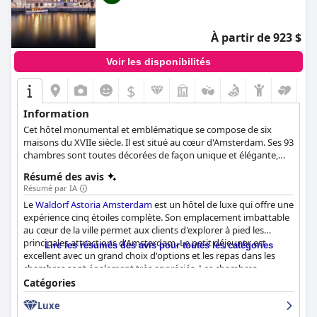
À partir de 923 $
Voir les disponibilités
$
Information
Cet hôtel monumental et emblématique se compose de six
maisons du XVIIe siècle. Il est situé au cœur d'Amsterdam. Ses 93
chambres sont toutes décorées de façon unique et élégante,
créant une atmosphère intemporelle.
Résumé des avis
Résumé par IA
Le
Waldorf Astoria Amsterdam
est un hôtel de luxe qui offre une
expérience cinq étoiles complète. Son emplacement imbattable
au cœur de la ville permet aux clients d'explorer à pied les
principales attractions d'Amsterdam. Le petit déjeuner est
Lire les résumés des avis pour toutes les catégories
excellent avec un grand choix d'options et les repas dans les
chambres sont également très appréciés. Les chambres
spacieuses et magnifiques sont confortables et propres. Les
Catégories
chambres situées au bord du canal offrent une belle vue. La
Luxe
propreté exceptionnelle de l'hôtel et le superbe service du