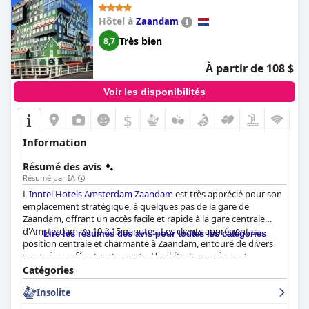
Hôtel à
Zaandam
Très bien
8,7
À partir de 108 $
Voir les disponibilités
$
Information
Résumé des avis
Résumé par IA
L'
Inntel Hotels Amsterdam Zaandam
est très apprécié pour son
emplacement stratégique, à quelques pas de la gare de
Zaandam, offrant un accès facile et rapide à la gare centrale
d'Amsterdam en 10 à 15 minutes. Les clients apprécient sa
Lire les résumés des avis pour toutes les catégories
position centrale et charmante à Zaandam, entouré de divers
magasins, cafés et restaurants. L'architecture unique et
pittoresque de village néerlandais de l'hôtel est un point de
Catégories
repère accrocheur et ajoute à son attrait général. Les visiteurs
Insolite
apprécient également la facilité d'accès aux transports en
commun, les zones piétonnes et un spacieux parking