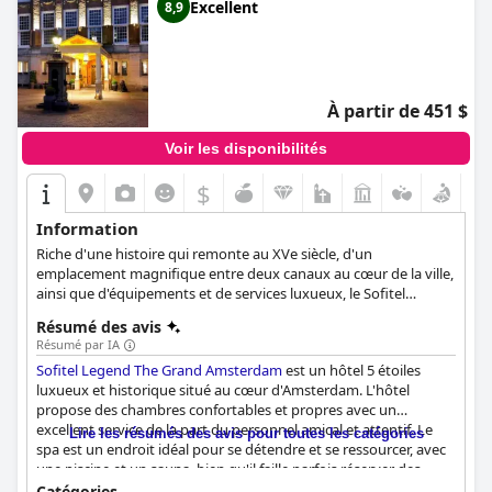
Excellent
8,9
À partir de 451 $
Voir les disponibilités
$
Information
Riche d'une histoire qui remonte au XVe siècle, d'un
emplacement magnifique entre deux canaux au cœur de la ville,
ainsi que d'équipements et de services luxueux, le Sofitel
Legend The Grand Amsterdam est une destination de choix
Résumé des avis
pour tous ceux qui souhaitent découvrir le côté somptueux de
Résumé par IA
la ville de la manière la plus élégante possible. En plus de
Sofitel Legend The Grand Amsterdam
est un hôtel 5 étoiles
l'hébergement, les clients peuvent également profiter de plats
luxueux et historique situé au cœur d'Amsterdam. L'hôtel
gastronomiques, de soins spa rajeunissants, ainsi que de 19
propose des chambres confortables et propres avec un
salles de réunion et d'événements qui feront de leur séjour un
excellent service de la part du personnel amical et attentif. Le
moment inoubliable.
Lire les résumés des avis pour toutes les catégories
spa est un endroit idéal pour se détendre et se ressourcer, avec
une piscine et un sauna, bien qu'il faille parfois réserver des
traitements à l'avance. Le petit déjeuner est exceptionnel, avec
Catégories