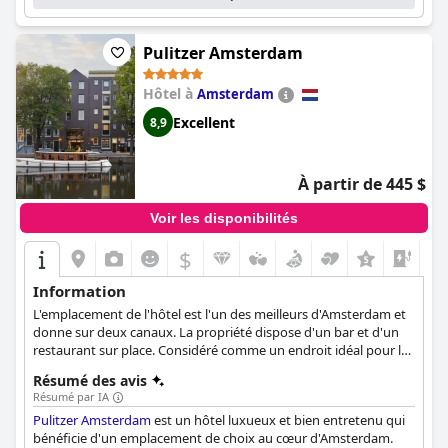
sommeil. Dans l'ensemble, le
Bilderberg Garden Hotel
offre aux
clients une expérience haut de gamme qui vaut la peine d'être
prise en compte lors de la planification d'une visite à
Pulitzer Amsterdam
Amsterdam.
Hôtel à
Amsterdam
Excellent
8,9
À partir de 445 $
Voir les disponibilités
$
+9
Information
L'emplacement de l'hôtel est l'un des meilleurs d'Amsterdam et
donne sur deux canaux. La propriété dispose d'un bar et d'un
restaurant sur place. Considéré comme un endroit idéal pour les
loisirs et pour les pour les voyageurs d'affaires, l'hôtel dispose
Résumé des avis
de 25 maisons de canal datant du 17ème et 18ème siècle.
Résumé par IA
Pulitzer Amsterdam
est un hôtel luxueux et bien entretenu qui
bénéficie d'un emplacement de choix au cœur d'Amsterdam.