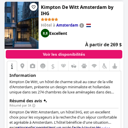
bien l'investissement.
agréable. Bien que la piscine reçoive des critiques mitigées,
Kimpton De Witt Amsterdam by
certains clients notant sa petite taille et ses fermetures
IHG
occasionnelles, elle est souvent mise en évidence pour sa clarté
et son entretien.
Hôtel à
Amsterdam
Le service WiFi gratuit semble être un domaine qui nécessite des
Excellent
8,8
améliorations, avec des plaintes fréquentes concernant les
vitesses lentes et les signaux faibles. Certains clients expriment
À partir de 269 $
leur frustration face à une connectivité incohérente et à des frais
supplémentaires pour une connexion Internet plus rapide.
Voir les disponibilités
Dans l'ensemble, le
NH Amsterdam Schiphol Airport
est
$
recommandé pour son emplacement stratégique, ses chambres
propres et confortables, son excellent petit-déjeuner et son
Information
personnel professionnel. Les installations de loisirs ajoutent de
la valeur au séjour, ce qui en fait une option pratique et agréable
Kimpton De Witt, un hôtel de charme situé au cœur de la ville
pour les voyageurs.
d'Amsterdam, présente un design minimaliste et hollandais
unique dans ses 274 chambres de luxe aménagées dans des
bâtiments du XVIIe siècle. Tout étant accessible à pied, les clients
Résumé des avis
de l'hôtel ont la possibilité de découvrir tous les aspects de la vie
Résumé par IA
à Amsterdam et de faire corps avec les habitants.
Kimpton De Witt Amsterdam, un hôtel IHG, est un excellent
choix pour les voyageurs à la recherche d'un séjour confortable
et agréable à Amsterdam. L'hôtel bénéficie d'une situation
exceptionnelle, permettant un accès facile à toutes les