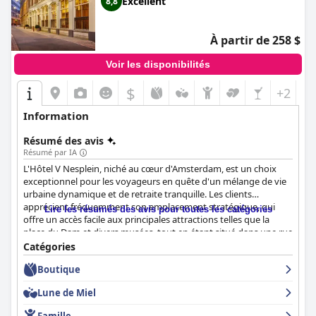
Excellent
8,8
À partir de 258 $
Voir les disponibilités
$
+2
Information
Résumé des avis
Résumé par IA
L'Hôtel V Nesplein, niché au cœur d'Amsterdam, est un choix
exceptionnel pour les voyageurs en quête d'un mélange de vie
urbaine dynamique et de retraite tranquille. Les clients
apprécient fréquemment son emplacement stratégique, qui
Lire les résumés des avis pour toutes les catégories
offre un accès facile aux principales attractions telles que la
place du Dam et divers musées, tout en étant situé dans une rue
latérale sereine qui offre une atmosphère paisible. La position
Catégories
centrale permet aux visiteurs d'explorer facilement les
Boutique
boutiques, les restaurants et les sites historiques à proximité.
Lune de Miel
Le petit-déjeuner à l'Hôtel V Nesplein est très apprécié, les
clients profitant d'un menu à la carte proposant des plats