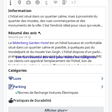
$
+7
Information
L'hôtel est situé dans un quartier calme, mais à proximité du
quartier des musées, des rues commerçantes et des
monuments de la ville. C'est l'endroit idéal pour ceux qui veulent
explorer la ville ainsi que pour ceux qui sont en voyage
Résumé des avis
d'affaires. Les 124 chambres sont dotées d'équipements
Résumé par IA
modernes.
Le
Bilderberg Garden Hotel
est un hôtel luxueux et confortable
situé dans un quartier calme et paisible, à quelques pas du
Vondelpark et du musée Van Gogh. L'hôtel dispose d'un parking
pratique et se trouve à proximité du centre de conférences RAI.
Lire les résumés des avis pour toutes les catégories
Les clients ont apprécié l'emplacement de l'hôtel, loin de
l'agitation touristique, mais suffisamment proche pour pouvoir
visiter la ville. Le petit déjeuner est un véritable point fort pour
Catégories
les clients, beaucoup le décrivant comme excellent, fantastique
Luxe
ou parfait. Les chambres de l'hôtel sont spacieuses, confortables
et propres, bien que certains clients les aient trouvées désuètes
Parking
et ayant besoin d'être rénovées. Le personnel est aimable,
efficace et serviable, avec quelques plaintes mineures
Bornes de Recharge Voitures Électriques
concernant le service au bar. Le stationnement est facile et
Pratiques de Durabilité
pratique, bien que certains clients aient trouvé les places de
parking un peu étroites et chères. Les lits sont d'excellente
qualité et très confortables, offrant une excellente nuit de
Afficher plus