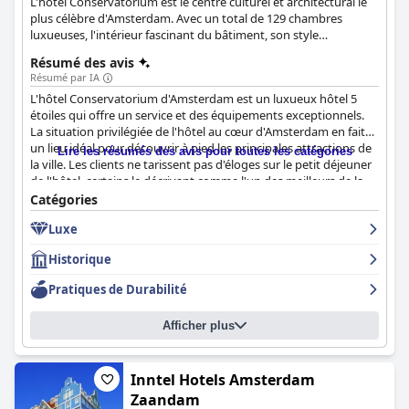
L'hôtel Conservatorium est le centre culturel et architectural le
plus célèbre d'Amsterdam. Avec un total de 129 chambres
luxueuses, l'intérieur fascinant du bâtiment, son style
intemporel, son mobilier italien et ses tapis asiatiques en font un
Résumé des avis
établissement unique en son genre.
Résumé par IA
L'hôtel Conservatorium d'Amsterdam est un luxueux hôtel 5
étoiles qui offre un service et des équipements exceptionnels.
La situation privilégiée de l'hôtel au cœur d'Amsterdam en fait
un lieu idéal pour découvrir à pied les principales attractions de
Lire les résumés des avis pour toutes les catégories
la ville. Les clients ne tarissent pas d'éloges sur le petit déjeuner
de l'hôtel, certains le décrivant comme l'un des meilleurs de la
ville, bien que certains suggèrent d'introduire une plus grande
Catégories
variété d'options dans le menu. L'hôtel propose plusieurs
Luxe
options de restauration, notamment le Taiko. Les chambres
sont joliment conçues et spacieuses, bien que certains clients
Historique
aient trouvé les suites junior en duplex inconfortables et
exiguës. L'hôtel est impeccablement entretenu et les voyageurs
Pratiques de Durabilité
sont satisfaits de leur séjour. Le personnel est exceptionnel et les
clients louent son amabilité, sa serviabilité et son
Afficher plus
professionnalisme. Le spa est incroyable, avec un personnel et
des installations de premier ordre. Dans l'ensemble, l'hôtel
Conservatorium est un lieu de visite incontournable pour ceux
qui recherchent un séjour 5 étoiles merveilleux et exceptionnel à
Inntel Hotels Amsterdam
Amsterdam.
Zaandam