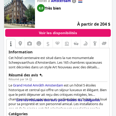
Hôtel à
Amsterdam
paisible, la qualité du service et l'emplacement pratique font que
Très bien
8,0
l'hôtel vaut la peine d'être visité malgré quelques problèmes
mineurs.
À partir de 204 $
Voir les disponibilités
$
Information
Cet hôtel centenaire est situé dans la rue monumentale
Scheepvaarthuis d'Amsterdam. Les 165 chambres spacieuses
sont décorées dans un style Art Nouveau avec des détails
luxueux et un mobilier élégant.
Résumé des avis
Résumé par IA
Le
Grand Hotel Amrâth Amsterdam
est un hôtel 5 étoiles
historique et central qui offre un séjour luxueux et élégant. Bien
que le petit déjeuner ait reçu des critiques mitigées, les
chambres étaient spacieuses et confortables et l'hôtel a été loué
Lire les résumés des avis pour toutes les catégories
pour sa propreté et son personnel amical. Les installations du
spa et de la piscine ont été généralement appréciées par les
clients, bien que certains aient noté des problèmes d'entretien.
Catégories