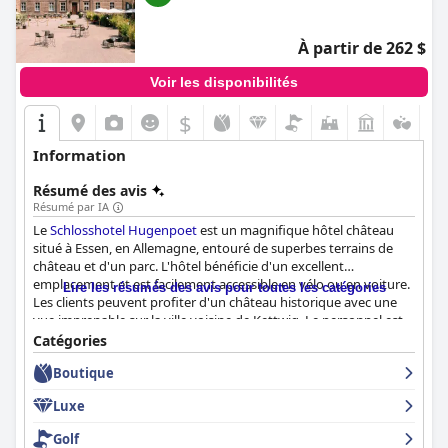
À partir de 262 $
Voir les disponibilités
$
Information
Résumé des avis
Résumé par IA
Le
Schlosshotel Hugenpoet
est un magnifique hôtel château
situé à Essen, en Allemagne, entouré de superbes terrains de
château et d'un parc. L'hôtel bénéficie d'un excellent
emplacement et est facilement accessible en vélo ou en voiture.
Lire les résumés des avis pour toutes les catégories
Les clients peuvent profiter d'un château historique avec une
vue imprenable sur la ville voisine de Kettwig. Le personnel est
loué pour sa gentillesse et son service exceptionnel. L'hôtel est
Catégories
considéré comme une halte fantastique pour les cyclistes sur la
Boutique
Ruhrradweg. Le petit-déjeuner au
Schlosshotel Hugenpoet
reçoit de nombreux éloges de la part des clients, beaucoup le
Luxe
décrivant comme excellent, parfait et fabuleux. Le restaurant,
1831, est également fortement recommandé pour sa qualité et
Golf
la présentation de ses plats. Le dîner est exquis, les clients