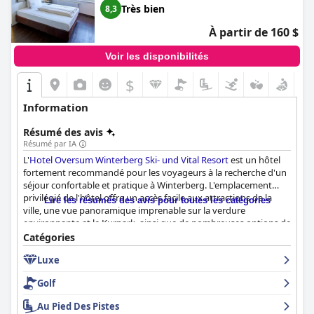
Très bien
8,3
À partir de 160 $
Voir les disponibilités
$
Information
Résumé des avis
Résumé par IA
L'
Hotel Oversum Winterberg Ski- und Vital Resort
est un hôtel
fortement recommandé pour les voyageurs à la recherche d'un
séjour confortable et pratique à Winterberg. L'emplacement
privilégié de l'hôtel offre un accès facile aux attractions de la
Lire les résumés des avis pour toutes les catégories
ville, une vue panoramique imprenable sur la verdure
environnante et le Kurpark, ainsi que de nombreuses options de
stationnement pour les clients. Le buffet du petit-déjeuner est
Catégories
varié et savoureux, avec un personnel attentif et arrangeant.
Luxe
Les chambres sont spacieuses, propres et confortables,
certaines avec de grandes fenêtres panoramiques et une vue
Golf
fantastique. Le personnel de l'hôtel est amical, serviable et
arrangeant, offrant un service optimal pour rendre votre séjour
Au Pied Des Pistes
aussi agréable que possible. L'espace spa est magnifique et