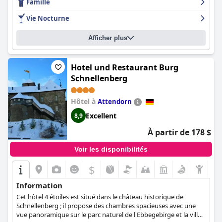
Famille
à un excellent séjour. La grande piscine est un atout majeur
pour les clients, bien que certains la trouvent un peu désuète et
Vie Nocturne
sombre. Les installations de stationnement sont un plus, bien
qu'elles puissent être assez chères. Les lits confortables assurent
Afficher plus
un sommeil paisible, bien que certains puissent les trouver trop
mous. Bien que certains clients affirment que l'hôtel n'est pas un
véritable hôtel 4 étoiles, la plupart le trouvent élégant et beau,
et à un prix raisonnable. Dans l'ensemble, l'Hôtel Lyskirchen
Hotel und Restaurant Burg
représente un excellent rapport qualité-prix dans un
Schnellenberg
emplacement privilégié.
Hôtel à
Attendorn
Excellent
8,9
À partir de 178 $
Voir les disponibilités
$
Information
Cet hôtel 4 étoiles est situé dans le château historique de
Schnellenberg ; il propose des chambres spacieuses avec une
vue panoramique sur le parc naturel de l'Ebbegebirge et la ville