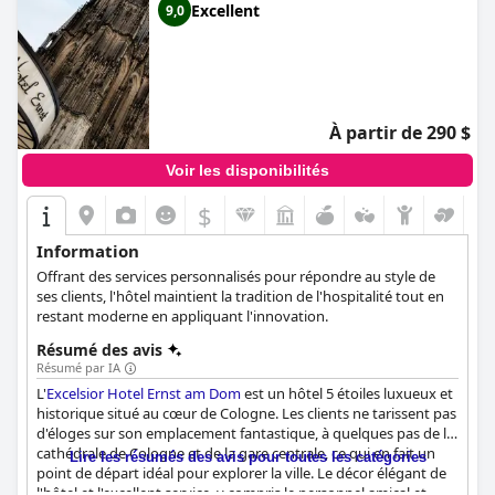
Excellent
9,0
À partir de 290 $
Voir les disponibilités
$
Information
Offrant des services personnalisés pour répondre au style de
ses clients, l'hôtel maintient la tradition de l'hospitalité tout en
restant moderne en appliquant l'innovation.
Résumé des avis
Résumé par IA
L'
Excelsior Hotel Ernst am Dom
est un hôtel 5 étoiles luxueux et
historique situé au cœur de Cologne. Les clients ne tarissent pas
d'éloges sur son emplacement fantastique, à quelques pas de la
cathédrale de Cologne et de la gare centrale, ce qui en fait un
Lire les résumés des avis pour toutes les catégories
point de départ idéal pour explorer la ville. Le décor élégant de
l'hôtel et l'excellent service, y compris le personnel amical et