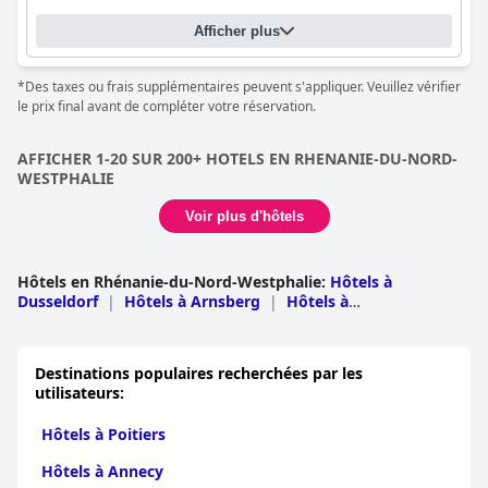
luxueux, avec des installations de bien-être bien entretenues qui
Afficher plus
offrent une gamme d'options, notamment des saunas, des
piscines et des massages. L'hôtel accepte les animaux de
compagnie et propose des gamelles et des couvertures pour les
*Des taxes ou frais supplémentaires peuvent s'appliquer. Veuillez vérifier
amis à fourrure dans la chambre. Le seul inconvénient est le prix
le prix final avant de compléter votre réservation.
élevé pour les animaux de compagnie. Dans l'ensemble, l'
Hotel
Oversum Winterberg Ski- und Vital Resort
offre un séjour
agréable et répond à la plupart des exigences, mais des
AFFICHER 1-20 SUR 200+ HOTELS EN RHENANIE-DU-NORD-
améliorations pourraient être apportées pour répondre aux
WESTPHALIE
attentes d'un classement quatre étoiles plus.
Voir plus d'hôtels
Hôtels en Rhénanie-du-Nord-Westphalie
:
Hôtels à
Dusseldorf
|
Hôtels à Arnsberg
|
Hôtels à
Cologne
|
Hôtels à Detmold
|
Hôtels à Munster
Destinations populaires recherchées par les
utilisateurs:
Hôtels à Poitiers
Hôtels à Annecy