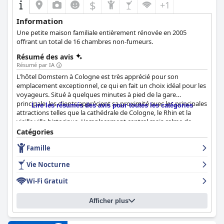
$
+1
Information
Une petite maison familiale entièrement rénovée en 2005
offrant un total de 16 chambres non-fumeurs.
Résumé des avis
Résumé par IA
L'hôtel Domstern à Cologne est très apprécié pour son
emplacement exceptionnel, ce qui en fait un choix idéal pour les
voyageurs. Situé à quelques minutes à pied de la gare
principale, les clients apprécient sa proximité avec les principales
Lire les résumés des avis pour toutes les catégories
attractions telles que la cathédrale de Cologne, le Rhin et la
vieille ville historique. L'emplacement central mais calme de
l'hôtel assure la commodité sans sacrifier une nuit de sommeil
Catégories
paisible, ce qui le rend parfait pour assister à des événements et
Famille
explorer la ville.
Vie Nocturne
Le petit-déjeuner à l'hôtel Domstern est fréquemment salué par
les clients. Les offres du matin sont décrites comme
Wi-Fi Gratuit
abondantes, délicieuses et variées, avec un large éventail de
choix. L'attention portée à la durabilité et à la haute qualité de la
Afficher plus
nourriture, associées à un service amical et attentionné,
contribuent à une expérience globale qui dépasse les attentes.
De nombreux clients comparent le petit-déjeuner à celui des