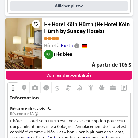
séjour relaxant et satisfaisant.
Afficher plus
H+ Hotel Köln Hürth (H+ Hotel Köln
Hürth by Sunday Hotels)
Hôtel à
Hurth
Très bien
8,0
À partir de 106 $
Voir les disponibilités
$
Information
Résumé des avis
Résumé par IA
L'hôtel H Hotel Köln Hürth est une excellente option pour ceux
qui planifient une visite à Cologne. L'emplacement de l'hôtel est
considéré comme « idéal » et « bon » par la plupart des clients,
avec un accès facile aux transports en commun et un centre