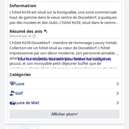
Information
L'hôtel Kö59 est situé sur la Königsallee, une zone commerciale
haut de gamme dans le vieux centre de Düsseldorf, à quelques
pas des musées et des clubs. L'hôtel Kö59, situé dans le centre
de Düsseldorf, fait honneur à son nom : élégance, luxe et style
Résumé des avis
s'y côtoient. Que vous soyez en vacances, en week-end
Résumé par IA
shopping ou en voyage d'affaires, l'hôtel Kö59 a tout ce dont
L'hôtel Kö59 Düsseldorf - membre de Hommage Luxury Hotels
vous avez besoin.
Collection est un hôtel situé au cœur de Düsseldorf. L'hôtel
impressionne par son décor moderne, son personnel aimable et
attentif, ses excellents équipements, dont une piscine et un
Lire les résumés des avis pour toutes les catégories
jacuzzi, et son incroyable petit déjeuner buffet que de
nombreux clients décrivent comme extraordinaire. La situation
de l'hôtel est idéale pour découvrir les quartiers chics, les
Catégories
boutiques et les attractions populaires. Les chambres sont
Luxe
spacieuses, propres, décorées avec style et dotées de lits
confortables, même si certains clients estiment qu'elles ont
Golf
besoin d'être rénovées. La propreté de l'hôtel est largement
appréciée et les clients font souvent l'éloge de l'attention et de la
Lune de Miel
diligence du personnel de nettoyage. Le personnel est très
apprécié pour son amabilité et sa compétence, bien que
Afficher plus
quelques critiques négatives mentionnent un personnel peu
aimable. L'expérience du spa est mitigée, certains clients étant
déçus et d'autres appréciant les installations. Le parking est