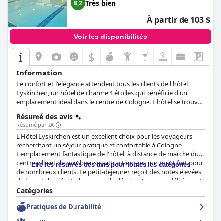
Très bien
8,2
À partir de 103 $
Voir les disponibilités
$
Information
Le confort et l'élégance attendent tous les clients de l'hôtel
Lyskirchen, un hôtel de charme 4 étoiles qui bénéficie d'un
emplacement idéal dans le centre de Cologne. L'hôtel se trouve
à quelques pas de la vieille ville et de la célèbre cathédrale de
Résumé des avis
Cologne Dom, ce qui en fait un lieu idéal pour les personnes
Résumé par IA
souhaitant découvrir la culture et l'histoire de la ville. L'hôtel
L'Hôtel Lyskirchen est un excellent choix pour les voyageurs
dispose de chambres et d'appartements confortables et décorés
recherchant un séjour pratique et confortable à Cologne.
avec goût, offrant aux clients une expérience d'hébergement
L'emplacement fantastique de l'hôtel, à distance de marche du
des plus agréables et relaxantes.
centre-ville et de nombreuses attractions, est un point fort pour
Lire les résumés des avis pour toutes les catégories
de nombreux clients. Le petit-déjeuner reçoit des notes élevées
de la part des clients, beaucoup le décrivant comme délicieux et
varié. Les chambres sont accueillantes et confortables avec des
Catégories
intérieurs beaux et propres, bien que certaines puissent
Pratiques de Durabilité
nécessiter une rénovation. L'hôtel offre un excellent niveau de
propreté et le personnel est amical et serviable, ce qui contribue