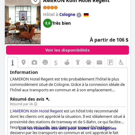
AMERON Köln Hotel Regent
l'ensemble très positifs, décrivant le
Breidenbacher Hof, Best
Grandhotel 2025 - Die 101 Besten (Breidenbacher Hof, Best
Hôtel à
Cologne
Hotel of the Year 2026 - Die 101 Besten)
comme un hôtel de luxe
inoubliable et hautement recommandé, l'un des meilleurs
Très bien
8,6
d'Europe.
À partir de 106 $
Voir les disponibilités
$
Information
L'AMERON Hotel Regent est très probablement l'hôtel le plus
commodément situé de Cologne. Grâce à la connexion idéale de
l'hôtel aux transports en commun et à son emplacement
central, vous pourrez rejoindre les sites les plus populaires de la
Résumé des avis
ville en quelques minutes.
Résumé par IA
L'
AMERON Köln Hotel Regent
est un hôtel très recommandé
dont les clients ont apprécié la situation. Il est idéalement situé à
proximité des stations de tramway et de S-Bahn, ce qui facilite
l'exploration de la ville. Les clients ont trouvé l'hôtel bien
Lire les résumés des avis pour toutes les catégories
desservi par les transports en commun et ont apprécié le fait