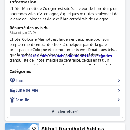
Information
L'hôtel Marriott de Cologne est situé au cœur de l'une des plus
anciennes villes d'Allemagne, à quelques minutes seulement de
la gare de Cologne et de la célèbre cathédrale de Cologne.
Résumé des avis
Résumé par IA
L'hôtel Cologne Marriott est largement apprécié pour son
emplacement central de choix, à quelques pas de la gare
principale de Cologne et de monuments emblématiques tels
que la cathédrale de Cologne. Les clients apprécient la
Lire les résumés des avis pour toutes les catégories
tranquillité de l'hôtel malgré sa centralité, ce qui en fait un
excellent point de départ pour les voyageurs d'affaires et de
loisirs, avec un accès facile aux musées, aux rives du Rhin, aux
Catégories
quartiers commerçants et aux sites culturels.
Luxe
Le petit-déjeuner de l'hôtel reçoit des critiques élogieuses pour
Lune de Miel
son offre abondante et de haute qualité, qui répond à diverses
préférences alimentaires, y compris l'intolérance au lactose. Les
Famille
clients apprécient particulièrement les omelettes fraîchement
préparées, les cafés de spécialité et une sélection variée de pains
Afficher plus
et d'aliments frais. Bien que certains trouvent le prix un peu
élevé, beaucoup conviennent que la qualité et la variété en
valent la peine. Un personnel attentif et amical améliore encore
l'expérience du petit-déjeuner.
Althoff Grandhotel Schloss