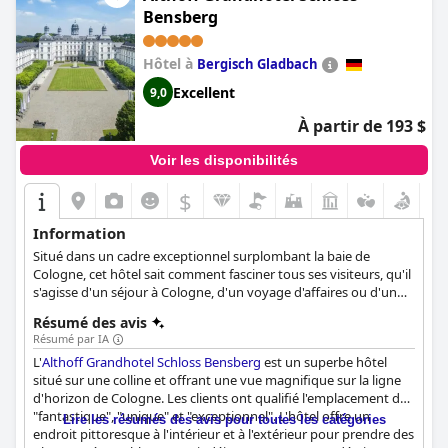
Bensberg
De même, les expériences culinaires, en particulier les dîners,
sont mises en avant de manière positive. L'ambiance du
Hôtel à
Bergisch Gladbach
restaurant, la qualité de la nourriture, l'impressionnante
sélection de vins et les délicieuses offres du bar se distinguent,
Excellent
9,0
même si le menu pourrait bénéficier de plus d'options
végétariennes. La présentation des plats et le service amical
À partir de 193 $
reçoivent également des notes élevées. Certaines critiques
portent sur des variations occasionnelles de la qualité de la
Voir les disponibilités
nourriture et sur les temps d'attente pour les plats principaux.
$
Les chambres sont louées pour leur espace, leur propreté et leur
design moderne. Les clients apprécient les lits confortables, le
Information
mobilier élégant et les commodités telles que les grands
Situé dans un cadre exceptionnel surplombant la baie de
téléviseurs et les douches à l'italienne. Bien que certains notent
Cologne, cet hôtel sait comment fasciner tous ses visiteurs, qu'il
que certains espaces pourraient bénéficier d'un
s'agisse d'un séjour à Cologne, d'un voyage d'affaires ou d'un
rafraîchissement, le confort général et la tranquillité des
week-end de bien-être.
chambres sont des points positifs importants.
Résumé des avis
Résumé par IA
La propreté dans tout l'hôtel est constamment saluée, les
L'
Althoff Grandhotel Schloss Bensberg
est un superbe hôtel
clients étant impressionnés par la propreté impeccable et le bon
situé sur une colline et offrant une vue magnifique sur la ligne
entretien des chambres et des espaces communs. Le service de
d'horizon de Cologne. Les clients ont qualifié l'emplacement de
ménage est réputé pour sa diligence, garantissant un
"fantastique", "unique" et "exceptionnel". L'hôtel offre un
Lire les résumés des avis pour toutes les catégories
environnement frais et accueillant.
endroit pittoresque à l'intérieur et à l'extérieur pour prendre des