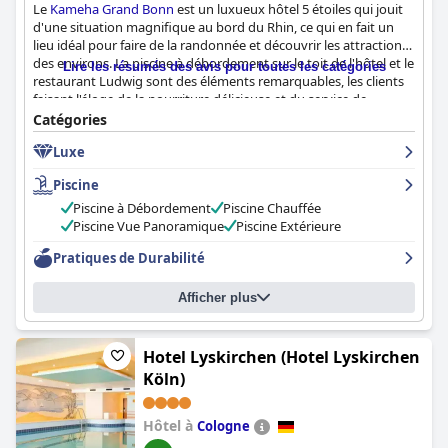
Le
Kameha Grand Bonn
est un luxueux hôtel 5 étoiles qui jouit
d'une situation magnifique au bord du Rhin, ce qui en fait un
lieu idéal pour faire de la randonnée et découvrir les attractions
des environs. La piscine à débordement sur le toit de l'hôtel et le
Lire les résumés des avis pour toutes les catégories
restaurant Ludwig sont des éléments remarquables, les clients
faisant l'éloge de la nourriture délicieuse et du service de
premier ordre. Si le petit déjeuner a fait l'objet de critiques
Catégories
mitigées, les chambres étaient généralement propres,
Luxe
spacieuses et confortables et offraient de superbes vues. Le
personnel était aimable et arrangeant, bien que certains clients
Piscine
aient eu des problèmes de communication avec le personnel de
la réception. Le spa et la piscine ont reçu des critiques mitigées,
Piscine à Débordement
Piscine Chauffée
mais la piscine à débordement a été un point fort pour de
Piscine Vue Panoramique
Piscine Extérieure
nombreux clients. Les options de stationnement de l'hôtel ont
Pratiques de Durabilité
été jugées chères, mais pratiques et sécurisées. Dans l'ensemble,
le
Kameha Grand Bonn
est un hôtel luxueux et impressionnant,
doté d'un service de premier ordre et d'un cadre élégant qui en
Afficher plus
font une expérience vraiment spéciale.
Hotel Lyskirchen (Hotel Lyskirchen
Köln)
Hôtel à
Cologne