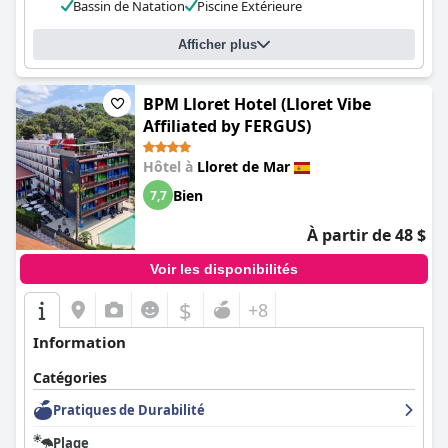
Dans l'ensemble, le
GHT Oasis Park & Spa
offre une expérience
Bassin de Natation
Piscine Extérieure
de vacances équilibrée avec des points forts notables en termes
d'emplacement, de propreté et de convivialité du personnel,
Afficher plus
tandis que la diversité de la nourriture, la modernisation des
chambres et la gestion des installations pourraient être
améliorées.
BPM Lloret Hotel (Lloret Vibe
Affiliated by FERGUS)
Hôtel à
Lloret de Mar
Bien
7,7
À partir de 48 $
Voir les disponibilités
$
+8
Information
Catégories
Pratiques de Durabilité
Plage