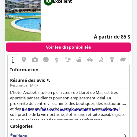
Excellent
8,8
À partir de 85 $
Voir les disponibilités
$
Information
Résumé des avis
Résumé par IA
L'hôtel Anabel, situé en plein cœur de Lloret de Mar, est très
apprécié par ses clients pour son emplacement idéal. La
proximité du centre-ville animé, des boutiques, des restaurants
et des plages en fait un choix pratique et attrayant. Bien qu'il
Lire les résumés des avis pour toutes les catégories
soit proche de la vie nocturne, il offre une retraite paisible grâce
à une excellente isolation assurant un confort sans
perturbation. Des commodités essentielles comme les
Catégories
supermarchés et les gares routières contribuent à son attrait en
Plage
tant que base idéale pour des excursions dans la région.