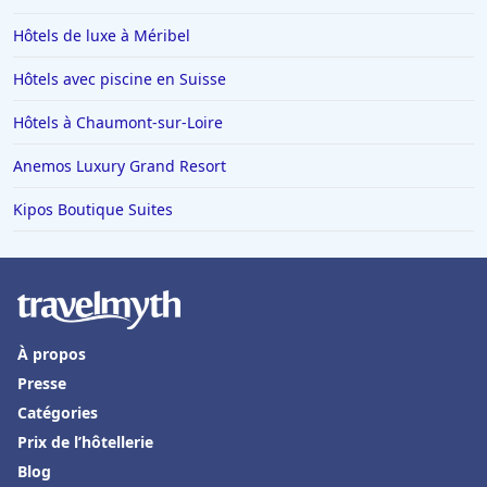
Hôtels à Ambert
Hôtels de luxe à Méribel
Hôtels en Guadeloupe
Hôtels avec piscine en Suisse
Hôtels en Basse-Normandie
Hôtels à Chaumont-sur-Loire
Hôtels à Puy-du-Fou
Anemos Luxury Grand Resort
Hôtels à Tarnos
Hôtels à Le Barcares
Kipos Boutique Suites
Hôtels à Saulieu
Hôtels à Lyons-la-Forêt
Hôtels à Moulis
À propos
Hôtels à Lucerne
Presse
Hôtels à Thannenkirch
Catégories
Hôtels à Vidauban
Prix de l’hôtellerie
Hôtels à Taghazout
Blog