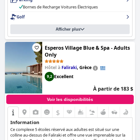
Bornes de Recharge Voitures Électriques
Golf
Afficher plus
Esperos Village Blue & Spa - Adults
Only
Hôtel à
,
Grèce
Faliraki
Excellent
9,2
À partir de 183 $
Voir les disponibilités
$
Information
Ce complexe 5 étoiles réservé aux adultes est situé sur une
colline au-dessus de Faliraki et offre une vue imprenable sur la