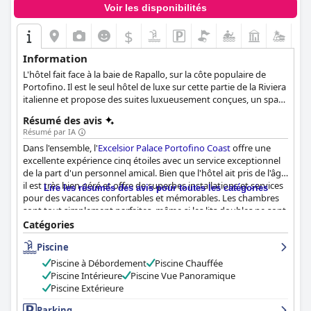
Voir les disponibilités
$
Information
L'hôtel fait face à la baie de Rapallo, sur la côte populaire de
Portofino. Il est le seul hôtel de luxe sur cette partie de la Riviera
italienne et propose des suites luxueusement conçues, un spa
interne, des bars, des restaurants, un club de plage et des
Résumé des avis
espaces événementiels pour accueillir votre réunion, votre
Résumé par IA
mariage ou votre fête. L'hôtel dispose également d'un
Dans l'ensemble, l'
Excelsior Palace Portofino Coast
offre une
restaurant d'été, l'Eden Roc Lounge & Restaurant, ouvert au
excellente expérience cinq étoiles avec un service exceptionnel
déjeuner et au dîner.
de la part d'un personnel amical. Bien que l'hôtel ait pris de l'âge,
il est très bien géré et offre de superbes installations et services
Lire les résumés des avis pour toutes les catégories
pour des vacances confortables et mémorables. Les chambres
sont tout simplement parfaites, même si les lits doubles ne sont
pas les plus confortables. Les clients repartent avec une
Catégories
impression positive et inoubliable de cet hôtel luxueux.
Piscine
Piscine à Débordement
Piscine Chauffée
Piscine Intérieure
Piscine Vue Panoramique
Piscine Extérieure
Parking