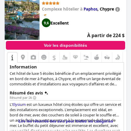
Complexe hôtelier à
,
Chypre
Paphos
Excellent
9,6
À partir de 224 $
Voir les disponibilités
$
Information
Cet hôtel de luxe 5 étoiles bénéficie d'un emplacement privilégié
en bord de mer à Paphos, à Chypre, et offre un large éventail de
commodités et d'installations aux voyageurs d'affaires et de
loisirs. Il dispose de chambres et de suites confortables et
Résumé des avis
spacieuses, d'un spa ultramoderne, de piscines intérieure et
Résumé par IA
extérieure, ainsi que d'une variété d'activités et de sports qui
L'
Elysium
est un luxueux hôtel cinq étoiles qui offre un service et
occuperont tous les clients tout au long de leur séjour.
des installations exceptionnels. L'emplacement est idéal, en
bord de mer, avec des couchers de soleil à couper le souffle et
un accès facile aux restaurants et à la promenade du front de
Lire les résumés des avis pour toutes les catégories
mer. Le buffet du petit déjeuner est immense et excellent, avec
une variété d'options pour tous les appétits. Les chambres sont