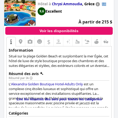
Hôtel à
,
Grèce
Chrysi Ammoudia
Excellent
9,6
À partir de 215 $
Voir les disponibilités
$
Information
Situé sur la plage Golden Beach et surplombant la mer Égée, cet
hôtel de luxe de style boutique propose des chambres et des
suites élégantes et stylées, des extérieurs colorés et un éventail
d'installations et d'équipements tels qu'une piscine extérieure
Résumé des avis
en forme libre, des restaurants et des bars avec des options de
Résumé par IA
restauration et de boisson exquises, ainsi qu'un centre de bien-
L'
Alexandra Golden Boutique Hotel-Adults Only
est un
être et de spa qui rendront le séjour de chaque client aussi
complexe cinq étoiles luxueux et sophistiqué qui offre un
relaxant et agréable que possible.
service exceptionnel et des installations stupéfiantes. La
grandeur et l'élégance de l'hôtel sont impressionnantes et la
Lire les résumés des avis pour toutes les catégories
spacieuse maisonnette avec piscine privée et jacuzzi est la
touche de luxe parfaite. La cuisine 5 étoiles propose une grande
variété de saveurs délicieuses et le personnel est composé de
Catégories
vrais professionnels animés d'une véritable passion pour le