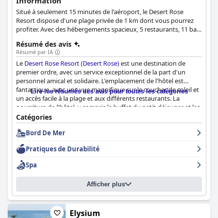
Information
Situé à seulement 15 minutes de l'aéroport, le Desert Rose
Resort dispose d'une plage privée de 1 km dont vous pourrez
profiter. Avec des hébergements spacieux, 5 restaurants, 11 bars
et plus de 100 activités au choix, ce complexe est un excellent
Résumé des avis
choix pour des vacances uniques.
Résumé par IA
Le
Desert Rose Resort (Desert Rose)
est une destination de
premier ordre, avec un service exceptionnel de la part d'un
personnel amical et solidaire. L'emplacement de l'hôtel est
fantastique, avec une vue magnifique sur le coucher de soleil et
Lire les résumés des avis pour toutes les catégories
un accès facile à la plage et aux différents restaurants. La
nourriture de l'hôtel, y compris le buffet du petit-déjeuner et les
restaurants à la carte, est délicieuse et offre une grande variété
Catégories
d'options. Tous les espaces, y compris les chambres, sont
Bord De Mer
propres et confortables et le personnel veille à la propreté de
l'ensemble du bâtiment. Les piscines sont un point fort, les
Pratiques de Durabilité
maîtres-nageurs assurant la sécurité, et la plage est magnifique
et offre de nombreuses activités. L'hôtel est également très
Spa
accueillant pour les familles, avec un club pour enfants et des
programmes de divertissement organisés tous les soirs. Bien
Afficher plus
que le Wi-Fi puisse être amélioré et que certaines chambres
aient besoin d'être rénovées, les clients recommandent dans
l'ensemble le
Desert Rose Resort (Desert Rose)
pour un séjour
parfait.
Elysium