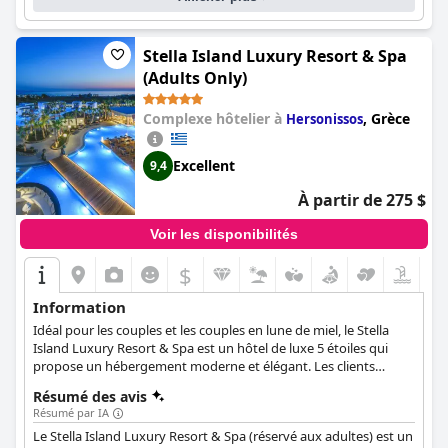
la plage ou comme point de départ pour des excursions d'une
journée à Athènes. Dans l'ensemble, les clients ont adoré l'hôtel
et en ont fait un séjour inoubliable.
Stella Island Luxury Resort & Spa
(Adults Only)
Complexe hôtelier à
,
Grèce
Hersonissos
Excellent
9,4
À partir de 275 $
Voir les disponibilités
$
Information
Idéal pour les couples et les couples en lune de miel, le Stella
Island Luxury Resort & Spa est un hôtel de luxe 5 étoiles qui
propose un hébergement moderne et élégant. Les clients
peuvent déguster un large éventail de plats grecs, asiatiques et
Résumé des avis
internationaux dans les restaurants de l'hôtel, se faire dorloter
Résumé par IA
au spa, plonger dans la piscine de style lagon depuis leur propre
Le Stella Island Luxury Resort & Spa (réservé aux adultes) est un
bungalow et passer un séjour des plus relaxants.