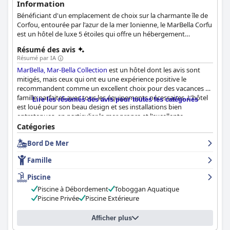
Information
Bénéficiant d'un emplacement de choix sur la charmante île de
Corfou, entourée par l'azur de la mer Ionienne, le MarBella Corfu
est un hôtel de luxe 5 étoiles qui offre un hébergement
somptueux et les services les plus exquis à tous ses clients.
Résumé des avis
L'hôtel dispose d'un éventail de chambres et de suites
Résumé par IA
confortables et aménagées avec goût, idéales pour des
MarBella, Mar-Bella Collection
est un hôtel dont les avis sont
vacances en famille, des escapades romantiques ou même des
mitigés, mais ceux qui ont eu une expérience positive le
voyages en solo. Avec une variété d'activités et d'équipements
recommandent comme un excellent choix pour des vacances en
pour satisfaire tous les types de clients, cet hôtel est sûr de
famille parfaites avec tous les équipements nécessaires. L'hôtel
rendre le séjour de chaque client complètement relaxant et
Lire les résumés des avis pour toutes les catégories
est loué pour son beau design et ses installations bien
satisfaisant.
entretenues, en particulier la mer propre et l'excellente
nourriture. Bien que certains clients aient eu des problèmes
Catégories
avec le personnel à leur arrivée, d'autres ont trouvé le personnel
Bord De Mer
attentif et serviable. Si certains clients ont estimé que l'hôtel
n'était pas à la hauteur de leurs attentes compte tenu du prix et
Famille
de la publicité, d'autres ont été époustouflés par la qualité
exceptionnelle et les normes élevées de l'hôtel. Plusieurs clients
Piscine
originaires de pays non européens ont estimé que le classement
Piscine à Débordement
Toboggan Aquatique
5 étoiles ne correspondait pas à leurs critères. Dans l'ensemble,
Piscine Privée
Piscine Extérieure
MarBella, Mar-Bella Collection
est une excellente option pour
ceux qui recherchent un lieu de vacances adapté aux familles.
Afficher plus