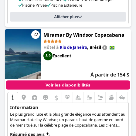
Adults Only
est un hôtel superbe et exceptionnel qui constitue
Piscine Privée
Piscine Extérieure
un lieu de rêve pour des vacances romantiques sur l'île de Crète.
Afficher plus
Miramar By Windsor Copacabana
Hôtel à
,
Brésil
Rio de Janeiro
Excellent
8,9
À partir de 154 $
Voir les disponibilités
$
Information
Le plus grand luxe et la plus grande élégance vous attendent au
Miramar Hotel by Windsor, un paradis haut de gamme en bord
de mer situé sur la célèbre plage de Copacabana. Les clients
pourront déguster un verre de vin mousseux à leur arrivée, se
Résumé des avis
détendre dans le confort de leurs chambres et suites