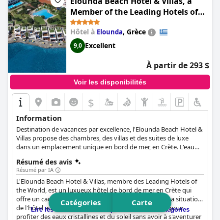
Elounda Beach Hotel & Villas, a
Member of the Leading Hotels of
the World
Hôtel à
,
Grèce
Elounda
Excellent
9,0
À partir de 293 $
Voir les disponibilités
$
Information
Destination de vacances par excellence, l'Elounda Beach Hotel &
Villas propose des chambres, des villas et des suites de luxe
dans un emplacement unique en bord de mer, en Crète. L'eau
cristalline invite les clients à plonger ou à l'admirer depuis les
Résumé des avis
confortables chaises longues ou le bar de la plage de l'hôtel.
Résumé par IA
Avec ses installations de spa renommées, ses restaurants exquis
L'Elounda Beach Hotel & Villas, membre des Leading Hotels of
et son emplacement magnifique en bord de mer, cet hôtel est
the World, est un luxueux hôtel de bord de mer en Crète qui
certain de vous fournir tout ce dont vous avez besoin pour
offre un cadre fantastique et des vues imprenables. La situation
passer les vacances les plus relaxantes et les plus excitantes en
Catégories
Carte
de l'hôtel au bord d'une plage magnifique est idéale pour
Crète.
Lire les résumés des avis pour toutes les catégories
profiter des eaux cristallines et du soleil sans avoir à s'aventurer