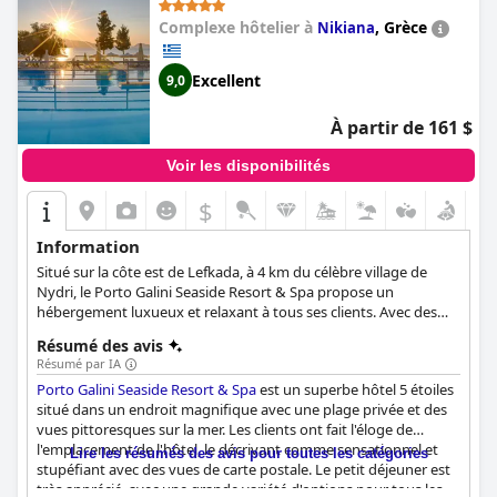
recommandation.
Complexe hôtelier à
,
Grèce
Nikiana
Excellent
9,0
À partir de 161 $
Voir les disponibilités
$
Information
Situé sur la côte est de Lefkada, à 4 km du célèbre village de
Nydri, le Porto Galini Seaside Resort & Spa propose un
hébergement luxueux et relaxant à tous ses clients. Avec des
chambres confortables et élégantes, des installations de spa et
Résumé des avis
de bien-être, de nombreuses activités pour les clients de tous
Résumé par IA
âges et un service de premier ordre, ce complexe fera de vos
Porto Galini Seaside Resort & Spa
est un superbe hôtel 5 étoiles
vacances à Lefkada les plus agréables.
situé dans un endroit magnifique avec une plage privée et des
vues pittoresques sur la mer. Les clients ont fait l'éloge de
l'emplacement de l'hôtel, le décrivant comme sensationnel et
Lire les résumés des avis pour toutes les catégories
stupéfiant avec des vues de carte postale. Le petit déjeuner est
très apprécié, avec une grande variété d'options pour tous les