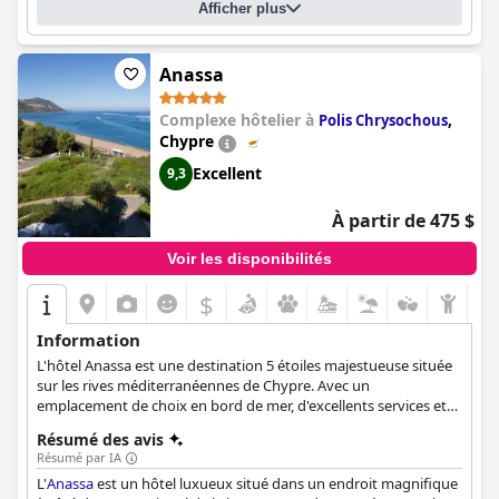
Afficher plus
Anassa
Complexe hôtelier à
,
Polis Chrysochous
Chypre
Excellent
9,3
À partir de 475 $
Voir les disponibilités
$
Information
L'hôtel Anassa est une destination 5 étoiles majestueuse située
sur les rives méditerranéennes de Chypre. Avec un
emplacement de choix en bord de mer, d'excellents services et
installations, des piscines pour adultes et enfants, ainsi que de
Résumé des avis
succulentes options de restauration, cet hôtel est idéal pour
Résumé par IA
passer des vacances en famille ou en amoureux. L'hôtel propose
L'
Anassa
est un hôtel luxueux situé dans un endroit magnifique
également des chambres luxueuses et spacieuses, entièrement