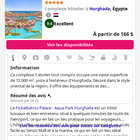
Complexe hôtelier à
,
Égypte
Hurghada
Excellent
9,4
À partir de 166 $
Voir les disponibilités
$
Information
Ce complexe 5 étoiles tout compris occupe une vaste superficie
de 72 000 m², juste à l'extérieur d'Hurghada. Décoré dans le style
oriental de la région, il offre des équipements et des
installations modernes pour des vacances inoubliables sur la
Résumé des avis
mer Rouge.
Résumé par IA
Le
Pickalbatros Palace - Aqua Park Hurghada
est un hôtel
luxueux et bien entretenu situé à quelques minutes de route de
l'aéroport, ce qui en fait un lieu pratique pour les voyageurs.
L'hôtel offre un accès direct à la plage par un ponton et un accès
Lire les résumés des avis pour toutes les catégories
facile au Senzo Mall et à la marina, ce qui en fait un lieu idéal
pour la détente et l'exploration. Les clients ont loué l'hospitalité