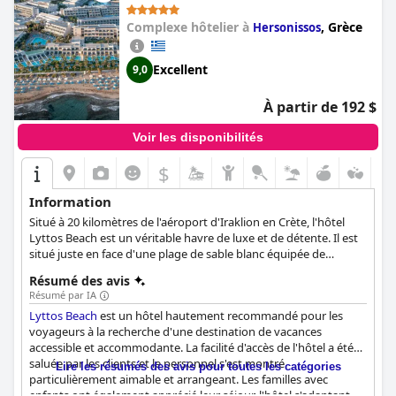
Complexe hôtelier à
,
Grèce
Hersonissos
Excellent
9,0
À partir de 192 $
Voir les disponibilités
$
Information
Situé à 20 kilomètres de l'aéroport d'Iraklion en Crète, l'hôtel
Lyttos Beach est un véritable havre de luxe et de détente. Il est
situé juste en face d'une plage de sable blanc équipée de
parasols, de chaises longues et de sauveteurs. Ses équipements
Résumé des avis
et installations luxueux comprennent également un spa réputé
Résumé par IA
ainsi qu'une gamme de sports et d'activités pour les petits et les
Lyttos Beach
est un hôtel hautement recommandé pour les
grands.
voyageurs à la recherche d'une destination de vacances
accessible et accommodante. La facilité d'accès de l'hôtel a été
saluée par les clients et le personnel s'est montré
Lire les résumés des avis pour toutes les catégories
particulièrement aimable et arrangeant. Les familles avec
enfants ont également apprécié leur séjour, l'hôtel s'adaptant