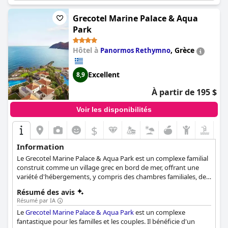
Grecotel Marine Palace & Aqua
Park
Hôtel à
,
Grèce
Panormos Rethymno
Excellent
8,9
À partir de 195 $
Voir les disponibilités
$
Information
Le Grecotel Marine Palace & Aqua Park est un complexe familial
construit comme un village grec en bord de mer, offrant une
variété d'hébergements, y compris des chambres familiales, des
bungalows, des suites et des chambres thématiques Casa
Résumé des avis
Marina près du parc aquatique. Les clients peuvent profiter de
Résumé par IA
nombreuses activités au Grecoland Club, à l'école des sirènes et
Le
Grecotel Marine Palace & Aqua Park
est un complexe
à la ferme crétoise traditionnelle Agreco, et s'amuser dans les
fantastique pour les familles et les couples. Il bénéficie d'un
piscines exotiques du complexe et dans le vaste parc aquatique