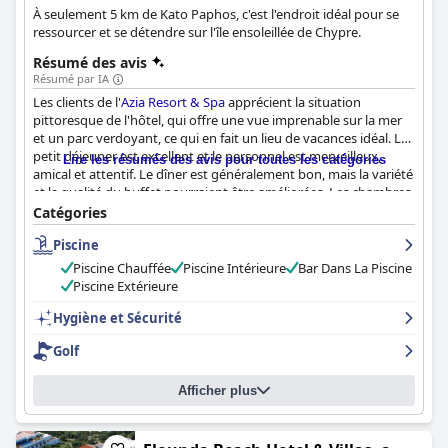
À seulement 5 km de Kato Paphos, c'est l'endroit idéal pour se
ressourcer et se détendre sur l'île ensoleillée de Chypre.
Résumé des avis
Résumé par IA
Les clients de l'
Azia Resort & Spa
apprécient la situation
pittoresque de l'hôtel, qui offre une vue imprenable sur la mer
et un parc verdoyant, ce qui en fait un lieu de vacances idéal. Le
petit déjeuner est excellent et le personnel est merveilleux,
Lire les résumés des avis pour toutes les catégories
amical et attentif. Le dîner est généralement bon, mais la variété
et la qualité du buffet pourraient être améliorées. Les chambres
sont généralement propres et confortables, mais certaines ont
Catégories
besoin d'être rénovées. L'espace piscine est un point fort avec de
Piscine
belles vues sur la mer et des options de détente luxueuses, mais
la température de la piscine peut être trop froide pour certains
Piscine Chauffée
Piscine Intérieure
Bar Dans La Piscine
clients. Le spa offre une expérience agréable avec des soins
Piscine Extérieure
d'excellente qualité et la salle de sport dispose d'équipements
adéquats pour ceux qui souhaitent maintenir leur programme
Hygiène et Sécurité
de remise en forme. Les familles apprécieront le club pour
Golf
enfants et les divertissements sont fantastiques. Dans
l'ensemble, l'
Azia Resort & Spa
offre un séjour relaxant et
agréable, même si certains clients estiment qu'il n'est pas à la
Afficher plus
hauteur de l'expérience 5 étoiles qu'il prétend offrir.