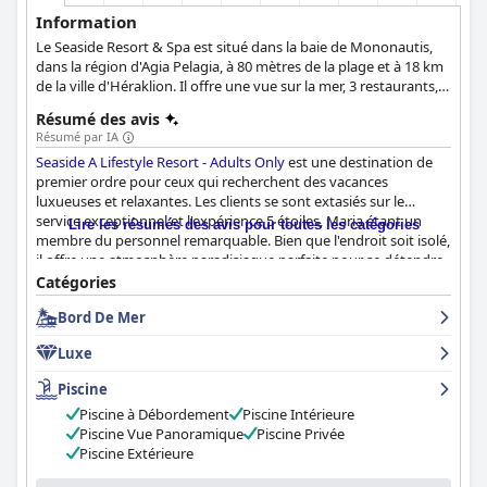
Information
Le Seaside Resort & Spa est situé dans la baie de Mononautis,
dans la région d'Agia Pelagia, à 80 mètres de la plage et à 18 km
de la ville d'Héraklion. Il offre une vue sur la mer, 3 restaurants, 3
bars, 3 piscines extérieures, 1 piscine intérieure et une variété de
Résumé des avis
services à la disposition des clients. Il offre un environnement
Résumé par IA
relaxant dans un lieu magnifique.
Seaside A Lifestyle Resort - Adults Only
est une destination de
premier ordre pour ceux qui recherchent des vacances
luxueuses et relaxantes. Les clients se sont extasiés sur le
service exceptionnel et l'expérience 5 étoiles, Maria étant un
Lire les résumés des avis pour toutes les catégories
membre du personnel remarquable. Bien que l'endroit soit isolé,
il offre une atmosphère paradisiaque parfaite pour se détendre.
Si certains clients ont trouvé que la nourriture n'était pas à la
Catégories
hauteur de leurs attentes, la majorité d'entre eux ont passé des
Bord De Mer
vacances inoubliables et recommandent vivement le Sea Side
Resort & Spa.
Luxe
Piscine
Piscine à Débordement
Piscine Intérieure
Piscine Vue Panoramique
Piscine Privée
Piscine Extérieure