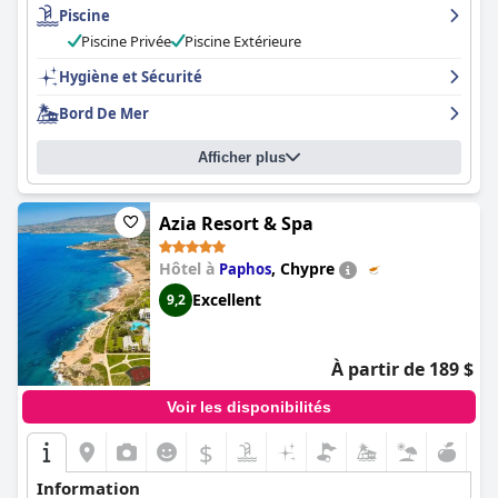
Piscine
service à la clientèle. L'atmosphère paisible et le cadre élégant de
l'hôtel en font l'endroit idéal pour se détendre et se relaxer. Dans
Piscine Privée
Piscine Extérieure
l'ensemble, l'
Alexandra Golden Boutique Hotel-Adults Only
est
vivement recommandé à tous ceux qui recherchent une
Hygiène et Sécurité
expérience de vacances vraiment remarquable.
Bord De Mer
Afficher plus
Azia Resort & Spa
Hôtel à
,
Chypre
Paphos
Excellent
9,2
À partir de 189 $
Voir les disponibilités
$
Information