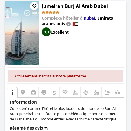
Jumeirah Burj Al Arab Dubai
Complexe hôtelier à
,
Émirats
Dubaï
arabes unis
Excellent
9,3
Actuellement inactif sur notre plateforme.
$
Information
Considéré comme l'hôtel le plus luxueux du monde, le Burj Al
Arab Jumeirah est l'hôtel le plus emblématique non seulement
de Dubaï mais du monde entier. Avec sa forme caractéristique
en forme de voile, cet hôtel est l'incarnation même du luxe. Il
Résumé des avis
propose 201 suites somptueuses et confortables, neuf