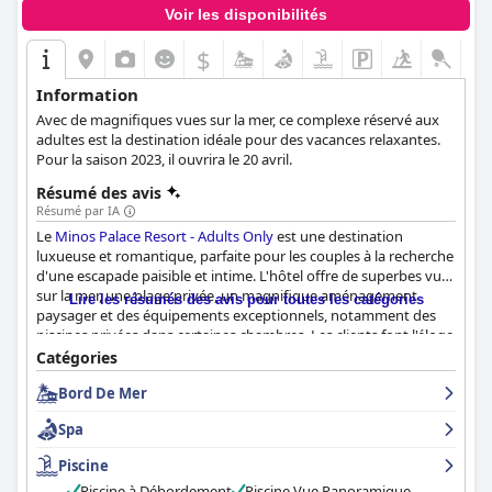
Voir les disponibilités
$
Information
Avec de magnifiques vues sur la mer, ce complexe réservé aux
adultes est la destination idéale pour des vacances relaxantes.
Pour la saison 2023, il ouvrira le 20 avril.
Résumé des avis
Résumé par IA
Le
Minos Palace Resort - Adults Only
est une destination
luxueuse et romantique, parfaite pour les couples à la recherche
d'une escapade paisible et intime. L'hôtel offre de superbes vues
sur la mer, une plage privée, un magnifique aménagement
Lire les résumés des avis pour toutes les catégories
paysager et des équipements exceptionnels, notamment des
piscines privées dans certaines chambres. Les clients font l'éloge
de l'atmosphère de l'hôtel, de son personnel amical et
Catégories
accommodant et de ses installations exceptionnelles. Si les avis
Bord De Mer
sont partagés sur la qualité du petit déjeuner et du spa, les
clients apprécient le confort des lits, la propreté et la beauté de
Spa
l'emplacement. Le fait que l'hôtel soit réservé aux adultes en fait
une destination idéale pour les couples à la recherche d'une
Piscine
escapade tranquille. Dans l'ensemble, le
Minos Palace Resort -
Piscine à Débordement
Piscine Vue Panoramique