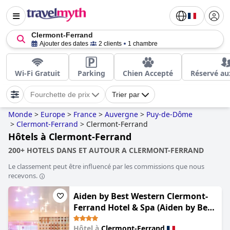
Clermont-Ferrand
Ajouter des dates
2 clients
1 chambre
Wi-Fi Gratuit
Parking
Chien Accepté
Réservé au
Fourchette de prix
Trier par
Monde
>
Europe
>
France
>
Auvergne
>
Puy-de-Dôme
>
Clermont-Ferrand
>
Clermont-Ferrand
Hôtels à Clermont-Ferrand
200+ HOTELS DANS ET AUTOUR A CLERMONT-FERRAND
Le classement peut être influencé par les commissions que nous
recevons.
Aiden by Best Western Clermont-
Ferrand Hotel & Spa (Aiden by Best
Western Clermont-Ferrand - Le
Hôtel à
Clermont-Ferrand