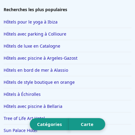
Hôtels en Savoie
Recherches les plus populaires
Hôtels à Manhattan
Hôtels pour le yoga à Ibiza
Hôtels à Marbella
Hôtels avec parking à Collioure
Hôtels à Noisy-le-Sec
Hôtels de luxe en Catalogne
Hôtels à Saint-Martin-de-Belleville
Hôtels avec piscine à Argeles-Gazost
Hôtels à Chamonix-Mont-Blanc
Hôtels à Los Angeles
Hôtels en bord de mer à Alassio
Hôtels à Genève
Hôtels de style boutique en orange
Hôtels à Mykonos
Hôtels à Échirolles
Hôtels à Yssingeaux
Hôtels avec piscine à Bellaria
Hôtels à Drancy
Tree of Life Art Hotel
Hôtels à Sydney
Catégories
Carte
Hôtels à Pornic
Sun Palace Hotel