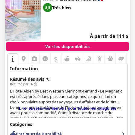
Magnetic Hotel & Spa)
Très bien
8,5
À partir de 111 $
Voir les disponibilités
$
Information
Résumé des avis
Résumé par IA
L'Hôtel Aiden by Best Western Clermont-Ferrand - Le Magnetic
est très apprécié dans plusieurs catégories, ce qui en fait un
choix populaire auprès des voyageurs d'affaires et de loisirs.
L'emplacement stratégique de l'hôtel est fréquemment mis en
Lire les résumés des avis pour toutes les catégories
avant pour sa commodité, étant à distance de marche du
centre-ville et bien desservi par les transports en commun. Bien
que certains clients signalent des inconvénients mineurs tels
Catégories
que des difficultés de stationnement et des travaux
Pratiques de Durabilité
occasionnels, le sentiment général reste positif avec un accès