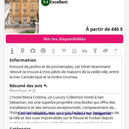
Excellent
9,4
À partir de 446 $
Voir les disponibilités
$
Information
Entouré de jardins et de promenades, cet hôtel récemment
rénové se trouve à trois pâtés de maisons de la vieille ville, entre
la mer Cantabrique et la rivière Urumea.
Résumé des avis
Résumé par IA
L'Hotel Maria Cristina, un Luxury Collection Hotel à San
Sebastian, est une superbe propriété cinq étoiles qui offre des
installations et des services exceptionnels. L'emplacement de
l'hôtel est imbattable, avec un accès facile à tous les quartiers de
Lire les résumés des avis pour toutes les catégories
la ville et des vues imprenables sur le fleuve et l'océan depuis
certaines chambres. Le petit déjeuner est exceptionnel, avec
une grande variété d'options et un menu à la carte proposant
Catégories