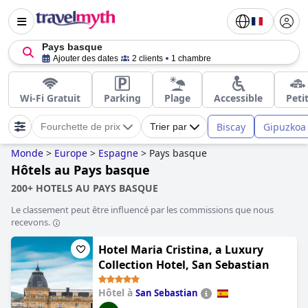
Pays basque
Ajouter des dates
2 clients
1 chambre
Wi-Fi Gratuit
Parking
Plage
Accessible
Peti
Biscay
Gipuzkoa
Fourchette de prix
Trier par
Monde
>
Europe
>
Espagne
>
Pays basque
Hôtels au Pays basque
200+ HOTELS AU PAYS BASQUE
Le classement peut être influencé par les commissions que nous
recevons.
Hotel Maria Cristina, a Luxury
Collection Hotel, San Sebastian
Hôtel à
San Sebastian