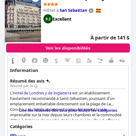
propreté et à des chambres charmantes, en fait une destination
une expérience inoubliable.
hautement recommandée pour les voyageurs à la recherche
Hôtel à
San Sebastian
d'un séjour magique, immergé dans l'histoire et la beauté.
Excellent
9,2
À partir de 141 $
Voir les disponibilités
$
Information
Résumé des avis
Résumé par IA
L'
Hotel de Londres y de Inglaterra
est un établissement
hautement recommandé à Saint-Sébastien, jouissant d'un
emplacement imbattable directement sur la plage de La
Concha. Les clients apprécient particulièrement la vue
Lire les résumés des avis pour toutes les catégories
imprenable sur la mer depuis leurs chambres et la commodité
d'être à distance de marche de tout ce que la ville a à offrir. Le
décor élégant et raffiné de l'hôtel est salué par les clients, mais
Catégories
c'est l'emplacement qui se distingue le plus. Le petit-déjeuner à