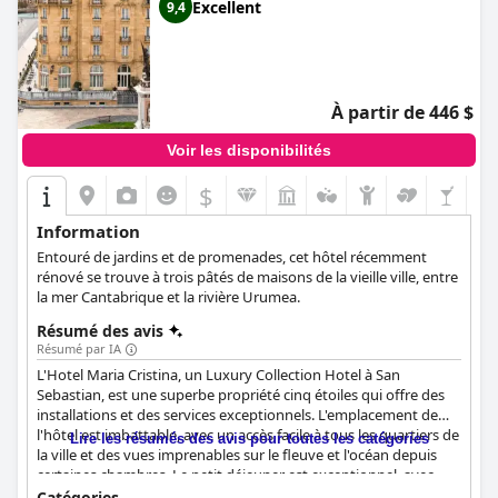
Excellent
9,4
À partir de 446 $
Voir les disponibilités
$
Information
Entouré de jardins et de promenades, cet hôtel récemment
rénové se trouve à trois pâtés de maisons de la vieille ville, entre
la mer Cantabrique et la rivière Urumea.
Résumé des avis
Résumé par IA
L'Hotel Maria Cristina, un Luxury Collection Hotel à San
Sebastian, est une superbe propriété cinq étoiles qui offre des
installations et des services exceptionnels. L'emplacement de
l'hôtel est imbattable, avec un accès facile à tous les quartiers de
Lire les résumés des avis pour toutes les catégories
la ville et des vues imprenables sur le fleuve et l'océan depuis
certaines chambres. Le petit déjeuner est exceptionnel, avec
une grande variété d'options et un menu à la carte proposant
Catégories