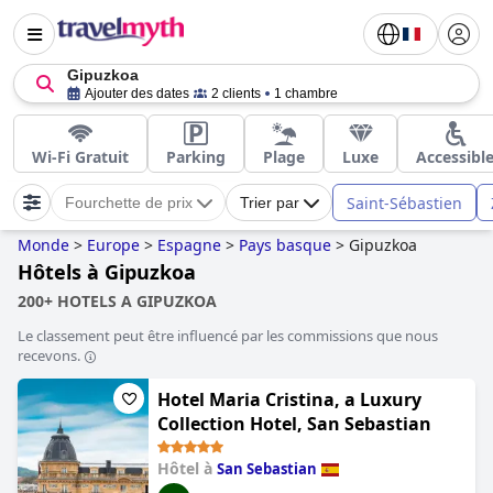
Gipuzkoa
Ajouter des dates
2 clients
1 chambre
Wi-Fi Gratuit
Parking
Plage
Luxe
Accessibl
Saint-Sébastien
Fourchette de prix
Trier par
Monde
>
Europe
>
Espagne
>
Pays basque
>
Gipuzkoa
Hôtels à Gipuzkoa
200+ HOTELS A GIPUZKOA
Le classement peut être influencé par les commissions que nous
recevons.
Hotel Maria Cristina, a Luxury
Collection Hotel, San Sebastian
Hôtel à
San Sebastian