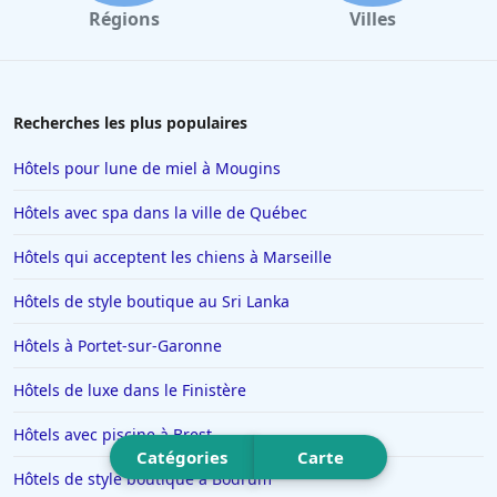
Hôtels à Barcelone
Régions
Villes
Hôtels à La Baule-Escoublac
Hôtels à Saint-Jean-de-Luz
Hôtels à Tain-lʼHermitage
Recherches les plus populaires
Hôtels à Interlaken
Hôtels pour lune de miel à Mougins
Hôtels à Nancy
Hôtels avec spa dans la ville de Québec
Hôtels à Ajaccio
Hôtels qui acceptent les chiens à Marseille
Hôtels à Saint-Affrique
Hôtels de style boutique au Sri Lanka
Hôtels au Québec
Hôtels à Carcassonne
Hôtels à Portet-sur-Garonne
Hôtels aux Saintes-Maries-de-la-Mer
Hôtels de luxe dans le Finistère
Hôtels en Suisse
Hôtels avec piscine à Brest
Hôtels à Chartres
Catégories
Carte
Hôtels de style boutique à Bodrum
Hôtels à Bouc-Bel-Air