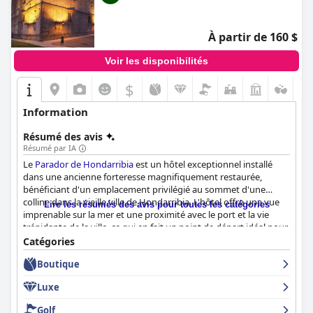
À partir de 160 $
Voir les disponibilités
$
Information
Résumé des avis
Résumé par IA
Le
Parador de Hondarribia
est un hôtel exceptionnel installé
dans une ancienne forteresse magnifiquement restaurée,
bénéficiant d'un emplacement privilégié au sommet d'une
colline dans la vieille ville de Hondarribia. L'hôtel offre une vue
Lire les résumés des avis pour toutes les catégories
imprenable sur la mer et une proximité avec le port et la vie
trépidante de la ville, ce qui en fait un point de départ idéal pour
explorer les attractions locales et la ville voisine de Saint-
Catégories
Sébastien. Les clients apprécient le bâtiment majestueux, qui
Boutique
combine le charme historique avec des équipements modernes,
et aiment se détendre dans la cour intérieure et sur la terrasse
Luxe
avec vue sur la mer.
Golf