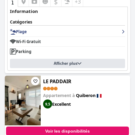
$
+3
Information
Catégories
Plage
Wi-Fi Gratuit
Parking
Afficher plus
LE PADDAIR
Appartement à
Quiberon
Excellent
9,5
Voir les disponibilités