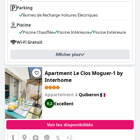
Parking
Bornes de Recharge Voitures Électriques
Piscine
Piscine Chauffée
Piscine Intérieure
Piscine Extérieure
Wi-Fi Gratuit
Afficher plus
Apartment Le Clos Moguer-1 by
Interhome
Appartement à
Quiberon
Excellent
9,2
Voir les disponibilités
$
+2