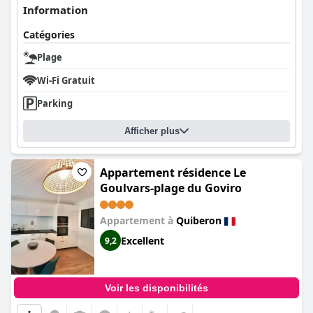
Information
Catégories
Plage
Wi-Fi Gratuit
Parking
Afficher plus
Appartement résidence Le
Goulvars-plage du Goviro
Appartement à
Quiberon
Excellent
9,2
Voir les disponibilités