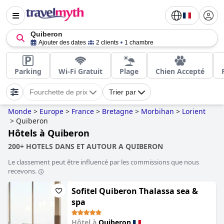
Quiberon
Ajouter des dates
2 clients
1 chambre
Parking
Wi-Fi Gratuit
Plage
Chien Accepté
Fourchette de prix
Trier par
Monde
>
Europe
>
France
>
Bretagne
>
Morbihan
>
Lorient
>
Quiberon
Hôtels à Quiberon
200+ HOTELS DANS ET AUTOUR A QUIBERON
Le classement peut être influencé par les commissions que nous
recevons.
Sofitel Quiberon Thalassa sea &
spa
Hôtel à
Quiberon