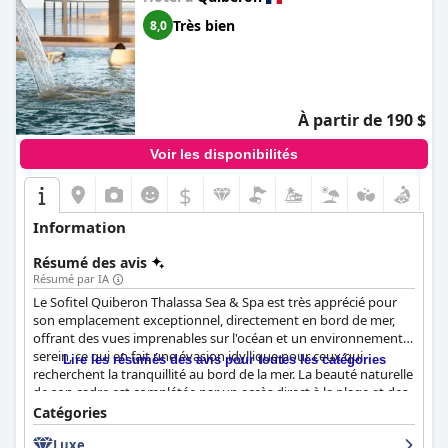
Très bien
8,0
À partir de 190 $
Voir les disponibilités
$
Information
Résumé des avis
Résumé par IA
Le Sofitel Quiberon Thalassa Sea & Spa est très apprécié pour
son emplacement exceptionnel, directement en bord de mer,
offrant des vues imprenables sur l'océan et un environnement
serein, ce qui en fait une évasion idyllique pour ceux qui
Lire les résumés des avis pour toutes les catégories
recherchent la tranquillité au bord de la mer. La beauté naturelle
de son cadre est complétée par un accès direct à la plage et des
vues fascinantes depuis les chambres, le restaurant et les
Catégories
espaces bar.
Luxe