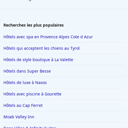
Hôtels à Honfleur
Hôtels à Brive-la-Gaillarde
Hôtels à Rosny-sous-Bois
Recherches les plus populaires
Hôtels à Bruxelles
Hôtels avec spa en Provence Alpes Cote d Azur
Hôtels à Marseille
Hôtels qui acceptent les chiens au Tyrol
Hôtels à Lens
Hôtels de style boutique à La Valette
Hôtels à Monaco
Hôtels dans Super Besse
Hôtels à Saint-Jean-de-Monts
Hôtels à Saint-Paul-les-Dax
Hôtels de luxe à Naxos
Hôtels à Ambert
Hôtels avec piscine à Gourette
Hôtels en Guadeloupe
Hôtels au Cap Ferret
Hôtels en Basse-Normandie
Moab Valley Inn
Hôtels à Puy-du-Fou