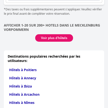
quatre pour répondre à toutes les demandes spéciales. Le spa
est fortement recommandé avec une variété de soins et une
*Des taxes ou frais supplémentaires peuvent s'appliquer. Veuillez vérifier
atmosphère relaxante. La situation du parking pourrait être
le prix final avant de compléter votre réservation.
améliorée, selon certains clients. Les lits ont des critiques
mitigées, mais la plupart des clients les ont trouvés confortables
et propices à une bonne nuit de sommeil. Dans l'ensemble,
AFFICHER 1-20 SUR 200+ HOTELS DANS LE MECKLENBURG
LOEV - VELA Hotels
est un environnement accueillant et
VORPOMMERN
chaleureux pour les clients.
Voir plus d'hôtels
Destinations populaires recherchées par les
utilisateurs:
Hôtels à Poitiers
Hôtels à Annecy
Hôtels à Ibiza
Hôtels à Arcachon
Hôtels à Nîmes