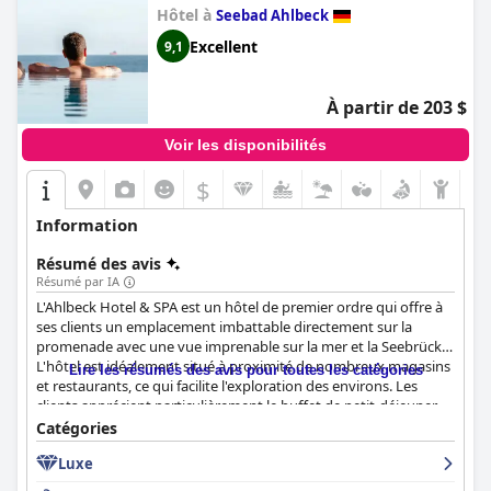
un hôtel Rovell offre une atmosphère chaleureuse et
Hôtel à
Seebad Ahlbeck
accueillante avec des équipements de premier ordre et un
excellent service.
Excellent
9,1
À partir de 203 $
Voir les disponibilités
$
Information
Résumé des avis
Résumé par IA
L'Ahlbeck Hotel & SPA est un hôtel de premier ordre qui offre à
ses clients un emplacement imbattable directement sur la
promenade avec une vue imprenable sur la mer et la Seebrücke.
L'hôtel est idéalement situé à proximité de nombreux magasins
Lire les résumés des avis pour toutes les catégories
et restaurants, ce qui facilite l'exploration des environs. Les
clients apprécient particulièrement le buffet de petit-déjeuner
de haute qualité qui propose quelque chose pour tous les goûts
Catégories
avec un grand choix de pains, de garnitures, de pâtes à tartiner,
Luxe
d'œufs, d'omelettes et de jus de fruits. Le dîner au restaurant de
l'hôtel est également fortement recommandé avec une cuisine