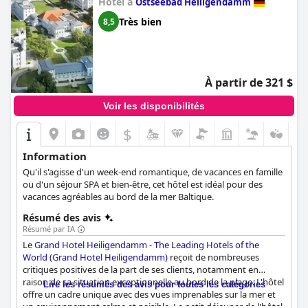
Hôtel à
Ostseebad Heiligendamm
Très bien
8,5
À partir de 321 $
Voir les disponibilités
$
Information
Qu'il s'agisse d'un week-end romantique, de vacances en famille
ou d'un séjour SPA et bien-être, cet hôtel est idéal pour des
vacances agréables au bord de la mer Baltique.
Résumé des avis
Résumé par IA
Le
Grand Hotel Heiligendamm - The Leading Hotels of the
World (Grand Hotel Heiligendamm)
reçoit de nombreuses
critiques positives de la part de ses clients, notamment en
raison de sa situation exceptionnelle au bord de la plage. L'hôtel
Lire les résumés des avis pour toutes les catégories
offre un cadre unique avec des vues imprenables sur la mer et
un environnement calme et paisible. Le petit déjeuner de l'hôtel