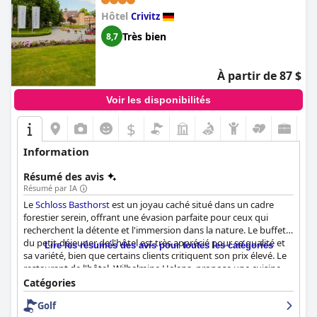
Hôtel
Crivitz
Très bien
8,7
À partir de 87 $
Voir les disponibilités
$
Information
Résumé des avis
Résumé par IA
Le
Schloss Basthorst
est un joyau caché situé dans un cadre
forestier serein, offrant une évasion parfaite pour ceux qui
recherchent la détente et l'immersion dans la nature. Le buffet
du petit-déjeuner de l'hôtel est très apprécié pour sa qualité et
Lire les résumés des avis pour toutes les catégories
sa variété, bien que certains clients critiquent son prix élevé. Le
restaurant de l'hôtel, Wilhelmine Helena, propose une cuisine
bonne et savoureuse, bien que certains clients la trouvent chère
Catégories
et limitée pour les végétariens. Les chambres sont spacieuses,
Golf
confortables et décorées avec goût, bien que certains meubles