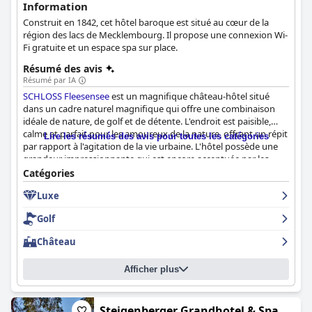
Information
Construit en 1842, cet hôtel baroque est situé au cœur de la
région des lacs de Mecklembourg. Il propose une connexion Wi-
Fi gratuite et un espace spa sur place.
Résumé des avis
Résumé par IA
SCHLOSS Fleesensee
est un magnifique château-hôtel situé
dans un cadre naturel magnifique qui offre une combinaison
idéale de nature, de golf et de détente. L'endroit est paisible,
calme et parfait pour les amoureux de la nature, offrant un répit
Lire les résumés des avis pour toutes les catégories
par rapport à l'agitation de la vie urbaine. L'hôtel possède une
grandeur impressionnante qui est encore accentuée par les
environs verdoyants et les jardins magnifiquement aménagés.
Catégories
Le buffet du petit déjeuner propose une grande variété de plats
Luxe
délicieux, y compris des stations de cuisine en direct et des
options saines. L'expérience gastronomique est généralement
Golf
très appréciée par les clients qui décrivent la nourriture comme
délicieuse et d'excellente qualité. Les chambres sont joliment
Château
décorées et l'ensemble de l'hôtel est élégant. Le personnel est
exceptionnel et de nombreux clients font l'éloge de sa
Afficher plus
gentillesse et de son attention. Le spa "
SCHLOSS Fleesensee
"
reçoit des commentaires élogieux de la part des clients qui le
décrivent comme "top" et "merveilleux". La piscine de
SCHLOSS
Fleesensee
est un point fort pour de nombreux clients, avec une
Steigenberger Grandhotel & Spa