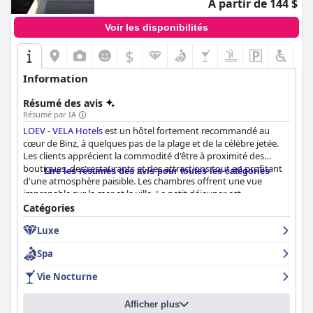
À partir de 144 $
Voir les disponibilités
$
Information
Résumé des avis
Résumé par IA
LOEV - VELA Hotels
est un hôtel fortement recommandé au
cœur de Binz, à quelques pas de la plage et de la célèbre jetée.
Les clients apprécient la commodité d'être à proximité des
boutiques, des restaurants et des attractions tout en profitant
Lire les résumés des avis pour toutes les catégories
d'une atmosphère paisible. Les chambres offrent une vue
imprenable sur la mer et la ville. Le petit déjeuner est
fantastique, sensationnel, exceptionnel et excellent avec une
Catégories
sélection variée et fraîche de choix. L'expérience du dîner a reçu
Luxe
des avis mitigés, mais de nombreux clients ont tout de même
trouvé la nourriture de grande qualité et rappelant la cuisine
Spa
italienne raffinée. Les chambres sont élégantes, modernes,
spacieuses, bien conçues et confortables avec des équipements
Vie Nocturne
de haute qualité. La propreté et le service de l'hôtel sont de
premier ordre et ne laissent aucune place aux plaintes. Le
Afficher plus
personnel est amical, attentif et accueillant, se mettant en