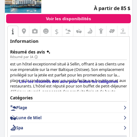
À partir de 85 $
Voir les disponibilités
$
Information
Résumé des avis
Résumé par IA
est un hôtel exceptionnel situé à Sellin, offrant à ses clients une
vue imprenable sur la mer Baltique (Ostsee). Son emplacement
privilégié sur la jetée est parfait pour les promenades sur la
plage et la randonnée, avec un accès facile aux boutiques et aux
Lire les résumés des avis pour toutes les catégories
restaurants. L'hôtel est réputé pour son buffet de petit-déjeuner
délicieux et varié, proposant des produits frais et de haute
qualité. L'expérience culinaire à l'hôtel est superbe, avec un large
Catégories
éventail d'options riches et savoureuses. Le personnel offre un
Plage
service client exceptionnel, faisant en sorte que les clients se
sentent les bienvenus et à l'aise tout au long de leur séjour.
Lune de Miel
L'hôtel propose une merveilleuse expérience de spa avec une
variété de soins disponibles. Les clients peuvent également
Spa
profiter de la piscine et de la plage, toutes deux situées à
proximité de l'hôtel. Dans l'ensemble, les clients s'accordent à