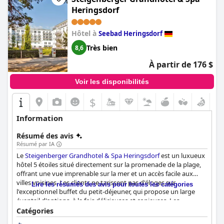
grande piscine extérieure et une piscine intérieure chauffée tout
Heringsdorf
aussi impressionnante. Le
SCHLOSS Fleesensee
est un hôtel
familial qui accueille chaleureusement les enfants, y compris les
Hôtel à
Seebad Heringsdorf
animaux domestiques qui les accompagnent. L'hôtel est situé
juste à côté d'une station de golf, ce qui en fait un lieu idéal pour
Très bien
8,6
les amateurs de golf. Dans l'ensemble, le
SCHLOSS Fleesensee
est un château-hôtel impressionnant qui allie histoire et luxe,
À partir de 176 $
offrant un séjour inoubliable aux voyageurs d'affaires et de
loisirs.
Voir les disponibilités
$
Information
Résumé des avis
Résumé par IA
Le
Steigenberger Grandhotel & Spa Heringsdorf
est un luxueux
hôtel 5 étoiles situé directement sur la promenade de la plage,
offrant une vue imprenable sur la mer et un accès facile aux
villes voisines. Les clients ne tarissent pas d'éloges sur
Lire les résumés des avis pour toutes les catégories
l'exceptionnel buffet du petit-déjeuner, qui propose un large
éventail d'options, à la fois délicieuses et copieuses. Les
chambres sont spacieuses, confortables, propres et modernes,
Catégories
avec des équipements bien pensés tels que des saunas et des