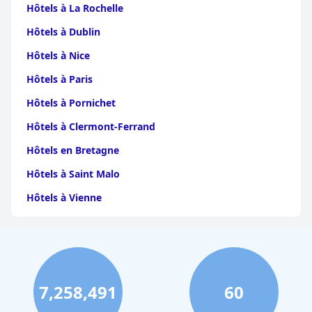
Hôtels à La Rochelle
Hôtels à Dublin
Hôtels à Nice
Hôtels à Paris
Hôtels à Pornichet
Hôtels à Clermont-Ferrand
Hôtels en Bretagne
Hôtels à Saint Malo
Hôtels à Vienne
Hôtels à Dijon
Hôtels à Perpignan
Hôtels au Grand-Bornand
7,258,491
60
Hôtels à Strasbourg