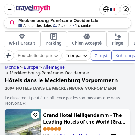
Mecklembourg-Poméranie-Occidentale
Ajouter des dates
2 clients
1 chambre
Wi-Fi Gratuit
Parking
Chien Accepté
Plage
Zingst
Kühlungs
Fourchette de prix
Trier par
Monde
>
Europe
>
Allemagne
>
Mecklembourg-Poméranie-Occidentale
Hôtels dans le Mecklenburg Vorpommern
200+ HOTELS DANS LE MECKLENBURG VORPOMMERN
Le classement peut être influencé par les commissions que nous
recevons.
Grand Hotel Heiligendamm - The
Leading Hotels of the World (Grand
Hotel Heiligendamm)