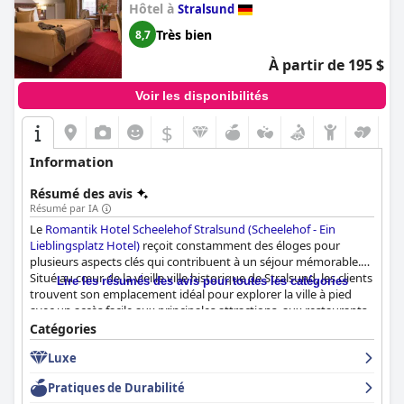
Hôtel à
Stralsund
résumé, le
Strandhotel Dünenmeer - Adults only
est un lieu
exceptionnel et spécial dans un cadre magnifique, parfait pour
Très bien
8,7
une expérience de repos maximale.
À partir de 195 $
Voir les disponibilités
$
Information
Résumé des avis
Résumé par IA
Le
Romantik Hotel Scheelehof Stralsund (Scheelehof - Ein
Lieblingsplatz Hotel)
reçoit constamment des éloges pour
plusieurs aspects clés qui contribuent à un séjour mémorable.
Situé au cœur de la vieille ville historique de Stralsund, les clients
Lire les résumés des avis pour toutes les catégories
trouvent son emplacement idéal pour explorer la ville à pied
avec un accès facile aux principales attractions, aux restaurants
et aux commerces. L'environnement serein et la connexion aux
Catégories
transports en commun et aux parkings améliorent encore la
Luxe
commodité et l'attrait.
Pratiques de Durabilité
Le petit-déjeuner à l'hôtel est loué pour sa qualité et sa variété,