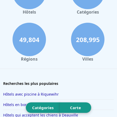
Hôtels à Valence
Hôtels à Gerardmer
Hôtels
Catégories
Hôtels à Pau
Hôtels à Palerme
Hôtels à Dinard
49,804
208,995
Hôtels à Biarritz
Hôtels à Verbier
Régions
Villes
Hôtels à Avignon
Hôtels à Dubaï
Hôtels en Savoie
Recherches les plus populaires
Hôtels à Manhattan
Hôtels avec piscine à Riquewihr
Hôtels à Marbella
Hôtels en bord de mer en Italie
Catégories
Carte
Hôtels à Noisy-le-Sec
Hôtels qui acceptent les chiens à Deauville
Hôtels à Saint-Martin-de-Belleville