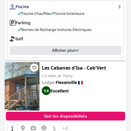
Piscine
Piscine Chauffée
Piscine Extérieure
Parking
Bornes de Recharge Voitures Électriques
Golf
Afficher plus
Les Cabanes d'Isa - Cab'Vert
2.5 miles de Thoiry
Lodge
Flexanville
Excellent
9,8
Voir les disponibilités
$
+4