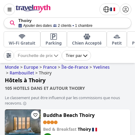
Thoiry
Ajouter des dates
2 clients
1 chambre
Wi-Fi Gratuit
Parking
Chien Accepté
Petit
P
Fourchette de prix
Trier par
Monde
>
Europe
>
France
>
Île-de-France
>
Yvelines
>
Rambouillet
>
Thoiry
Hôtels à Thoiry
105 HOTELS DANS ET AUTOUR THOIRY
Le classement peut être influencé par les commissions que nous
recevons.
Buddha Beach Thoiry
Bed & Breakfast
Thoiry