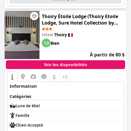
Thoiry Étoile Lodge (Thoiry Etoile
Lodge, Sure Hotel Collection by
Best Western)
Hôtel
Thoiry
Bien
7,9
À partir de 80 $
Voir les disponibilités
$
+6
Information
Catégories
Lune de Miel
Famille
Chien Accepté