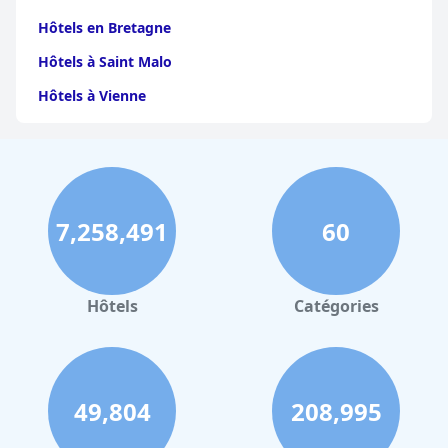
Hôtels en Bretagne
Hôtels à Saint Malo
Hôtels à Vienne
Hôtels à Dijon
Hôtels à Perpignan
Hôtels au Grand-Bornand
7,258,491
60
Hôtels à Strasbourg
Hôtels à Valence
Hôtels à Gerardmer
Hôtels
Catégories
Hôtels à Collioure
Hôtels à Lourdes
Hôtels à Saint-Lary-Soulan
49,804
208,995
Hôtels à Hendaye