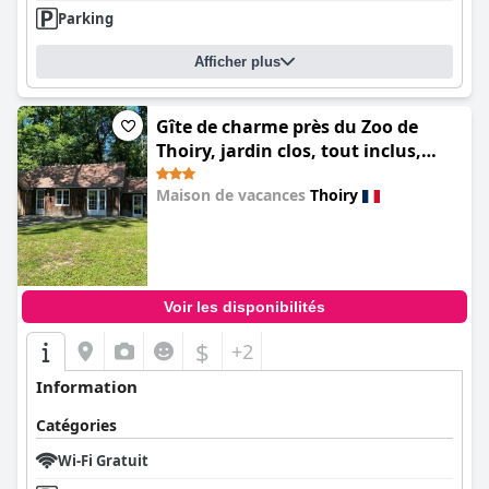
Parking
Afficher plus
Gîte de charme près du Zoo de
Thoiry, jardin clos, tout inclus,
wifi, idéal famille. - FR-1-527-6
Maison de vacances
Thoiry
0.0
Voir les disponibilités
$
+2
Information
Catégories
Wi-Fi Gratuit