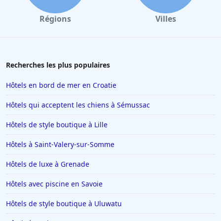
Hôtels à Combloux
Régions
Villes
Hôtels à Amsterdam
Hôtels à Villepinte
Hôtels à Salou
Recherches les plus populaires
Hôtels à Colmar
Hôtels en bord de mer en Croatie
Hôtels à Moulins
Hôtels qui acceptent les chiens à Sémussac
Hôtels à Giverny
Hôtels de style boutique à Lille
Hôtels à Saint-Remy-de-Provence
Hôtels à Saint-Valery-sur-Somme
Hôtels à Chambéry
Hôtels à Tignes
Hôtels de luxe à Grenade
Hôtels dans le Var
Hôtels avec piscine en Savoie
Hôtels à Metz
Hôtels de style boutique à Uluwatu
Hôtels à Lyon