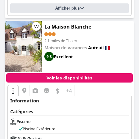
Afficher plus
La Maison Blanche
2.1 miles de Thoiry
Maison de vacances
Auteuil
Excellent
9,8
Voir les disponibilités
$
+4
Information
Catégories
Piscine
Piscine Extérieure
Wi-Fi Gratuit