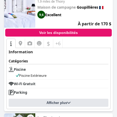
1.9 miles de Thoiry
Maison de campagne
Goupillières
Excellent
9,6
À partir de 170 $
Voir les disponibilités
$
+6
Information
Catégories
Piscine
Piscine Extérieure
Wi-Fi Gratuit
Parking
Afficher plus