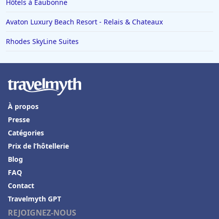
Hôtels à Eaubonne
Hôtels en Italie
Avaton Luxury Beach Resort - Relais & Chateaux
Hôtels à Miami
Hôtels à Megève
Rhodes SkyLine Suites
Hôtels en Loire Atlantique
Hôtels à Tulum
Hôtels à Turin
À propos
Hôtels à Villefranche-de-Lauragais
Presse
Hôtels en Andorre
Catégories
Hôtels à Chantilly
Prix de l’hôtellerie
Hôtels à Grindelwald
Blog
FAQ
Hôtels à Fontainebleau
Contact
Hôtels à Thann
Travelmyth GPT
Hôtels à Bonneuil-sur-Marne
REJOIGNEZ-NOUS