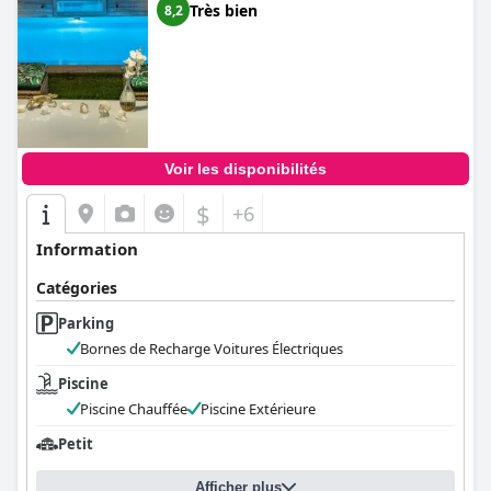
Très bien
8,2
Voir les disponibilités
$
+6
Information
Catégories
Parking
Bornes de Recharge Voitures Électriques
Piscine
Piscine Chauffée
Piscine Extérieure
Petit
Afficher plus