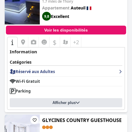
Thoiry)
1.7 miles de Thoiry
Appartement
Auteuil
Excellent
9,8
Voir les disponibilités
$
+2
Information
Catégories
Réservé aux Adultes
Wi-Fi Gratuit
Parking
Afficher plus
GLYCINES COUNTRY GUESTHOUSE