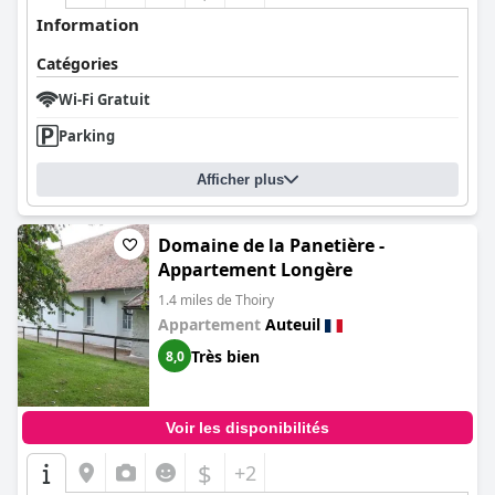
Information
Catégories
Wi-Fi Gratuit
Parking
Afficher plus
Domaine de la Panetière -
Appartement Longère
1.4 miles de Thoiry
Appartement
Auteuil
Très bien
8,0
Voir les disponibilités
$
+2