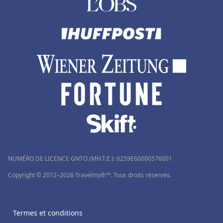
Hôtels à Porspoder
Hôtels dans les Côtes d'Armor
Hôtels à Saint-Jacut-de-la-Mer
Hôtels à Tanger
Hôtels à La Gacilly
NUMÉRO DE LICENCE GNTO (MH.T.E.): 0259Ε60000576001
Copyright © 2012–2026 Travelmyth™. Tous droits réservés.
Termes et conditions