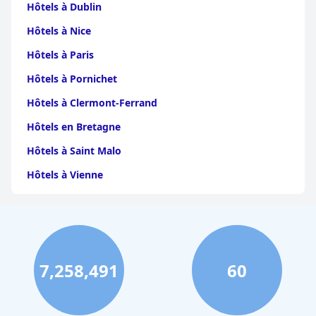
Hôtels à Dublin
Hôtels à Nice
Hôtels à Paris
Hôtels à Pornichet
Hôtels à Clermont-Ferrand
Hôtels en Bretagne
Hôtels à Saint Malo
Hôtels à Vienne
Hôtels à Dijon
Hôtels à Perpignan
Hôtels au Grand-Bornand
7,258,491
60
Hôtels à Strasbourg
Hôtels à Valence