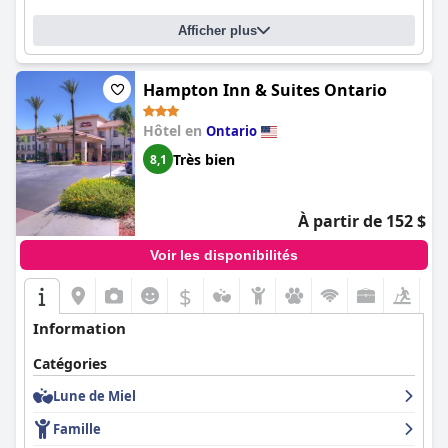
Afficher plus
Hampton Inn & Suites Ontario
Hôtel en
Ontario
Très bien
8,1
À partir de 152 $
Voir les disponibilités
$
Information
Catégories
Lune de Miel
Famille