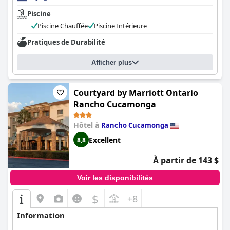
Piscine
Piscine Chauffée
Piscine Intérieure
Pratiques de Durabilité
Afficher plus
Courtyard by Marriott Ontario
Rancho Cucamonga
Hôtel à
Rancho Cucamonga
Excellent
8,8
À partir de 143 $
Voir les disponibilités
$
+8
Information