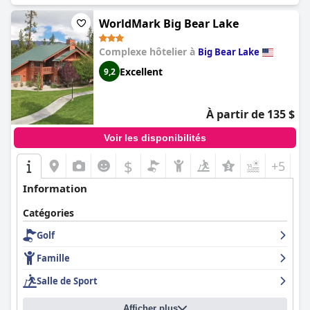
WorldMark Big Bear Lake
Complexe hôtelier à
Big Bear Lake
Excellent
9,2
À partir de 135 $
Voir les disponibilités
$
+5
Information
Catégories
Golf
Famille
Salle de Sport
Afficher plus