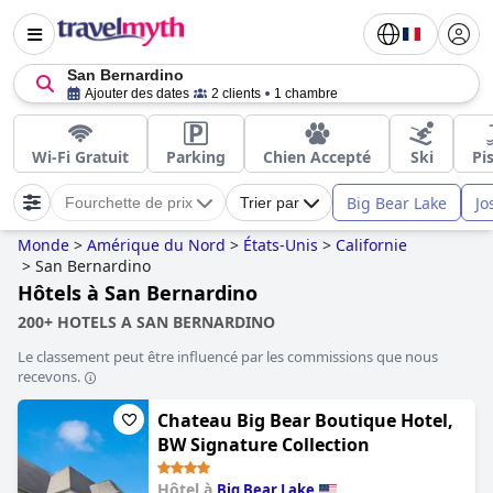
San Bernardino
Ajouter des dates
2 clients
1 chambre
Wi-Fi Gratuit
Parking
Chien Accepté
Ski
Pi
Big Bear Lake
Jo
Fourchette de prix
Trier par
Monde
>
Amérique du Nord
>
États-Unis
>
Californie
>
San Bernardino
Hôtels à San Bernardino
200+ HOTELS A SAN BERNARDINO
Le classement peut être influencé par les commissions que nous
recevons.
Chateau Big Bear Boutique Hotel,
BW Signature Collection
Hôtel à
Big Bear Lake