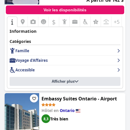
À partir de 142 $
Voir les disponibilités
$
+5
Information
Catégories
Famille
Voyage d'Affaires
Accessible
Afficher plus
Embassy Suites Ontario - Airport
Hôtel en
Ontario
Très bien
8,3