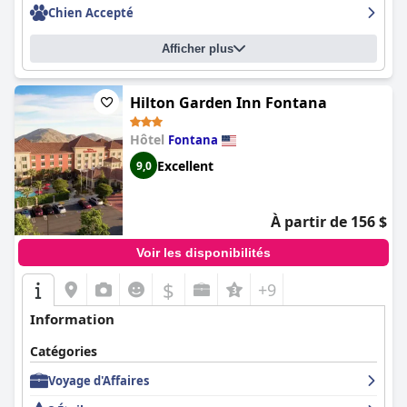
Chien Accepté
Afficher plus
Hilton Garden Inn Fontana
Hôtel
Fontana
Excellent
9,0
À partir de 156 $
Voir les disponibilités
$
+9
Information
Catégories
Voyage d'Affaires