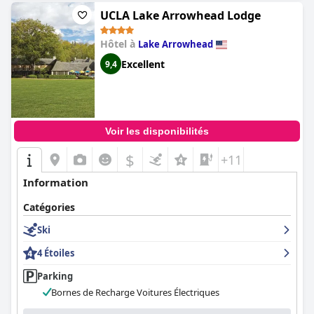
UCLA Lake Arrowhead Lodge
Hôtel à
Lake Arrowhead
Excellent
9,4
Voir les disponibilités
$
+11
Information
Catégories
Ski
4 Étoiles
Parking
Bornes de Recharge Voitures Électriques