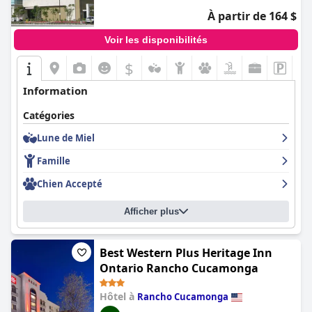
À partir de 164 $
Voir les disponibilités
$
Information
Catégories
Lune de Miel
Famille
Chien Accepté
Afficher plus
Best Western Plus Heritage Inn
Ontario Rancho Cucamonga
Hôtel à
Rancho Cucamonga