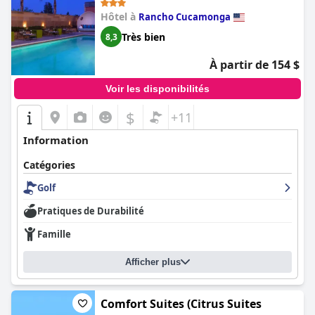
Cucamonga)
Hôtel à
Rancho Cucamonga
Très bien
8,3
À partir de 154 $
Voir les disponibilités
$
+11
Information
Catégories
Golf
Pratiques de Durabilité
Famille
Afficher plus
Comfort Suites (Citrus Suites