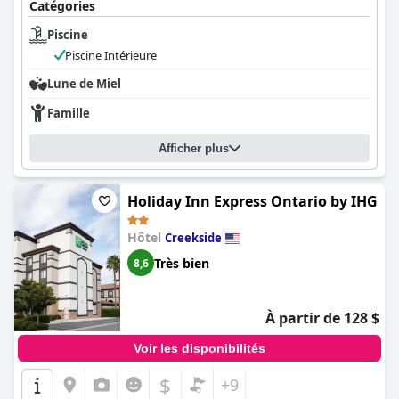
Catégories
Piscine
Piscine Intérieure
Lune de Miel
Famille
Afficher plus
Holiday Inn Express Ontario by IHG
Hôtel
Creekside
Très bien
8,6
À partir de 128 $
Voir les disponibilités
$
+9