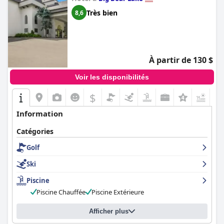
Très bien
8,6
À partir de 130 $
Voir les disponibilités
$
+7
Information
Catégories
Golf
Ski
Piscine
Piscine Chauffée
Piscine Extérieure
Afficher plus