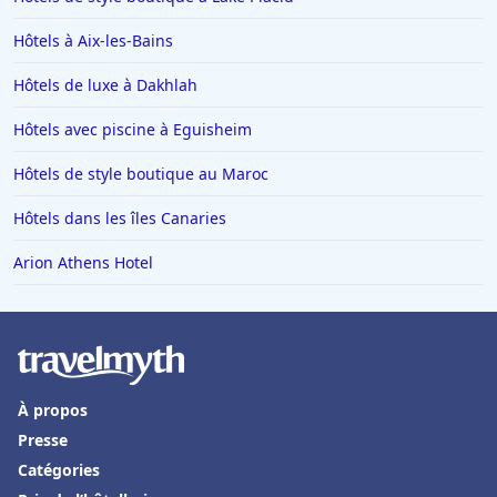
Hôtels à Los Angeles
Hôtels à Aix-les-Bains
Hôtels à Genève
Hôtels de luxe à Dakhlah
Hôtels à Mykonos
Hôtels avec piscine à Eguisheim
Hôtels à Yssingeaux
Hôtels de style boutique au Maroc
Hôtels à Drancy
Hôtels dans les îles Canaries
Hôtels à Sydney
Hôtels à Pornic
Arion Athens Hotel
Hôtels à Feurs
Hôtels à Pas de la Casa
Hôtels en Sardaigne
À propos
Hôtels dans le Haut-Rhin
Presse
Hôtels à Bari
Catégories
Hôtels à Elbeuf