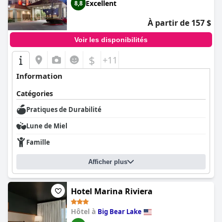
Excellent
8,8
À partir de 157 $
Voir les disponibilités
$
+11
Information
Catégories
Pratiques de Durabilité
Lune de Miel
Famille
Afficher plus
Hotel Marina Riviera
Hôtel à
Big Bear Lake