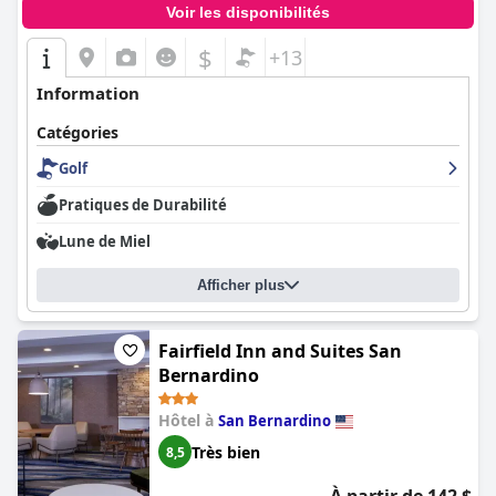
Voir les disponibilités
$
+13
Information
Catégories
Golf
Pratiques de Durabilité
Lune de Miel
Afficher plus
Fairfield Inn and Suites San
Bernardino
Hôtel à
San Bernardino
Très bien
8,5