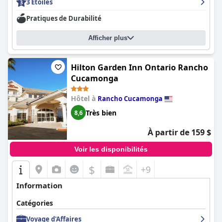
3 Étoiles
Pratiques de Durabilité
Afficher plus
Hilton Garden Inn Ontario Rancho
Cucamonga
Hôtel à
Rancho Cucamonga
Très bien
8,6
À partir de 159 $
Voir les disponibilités
$
+9
Information
Catégories
Voyage d'Affaires