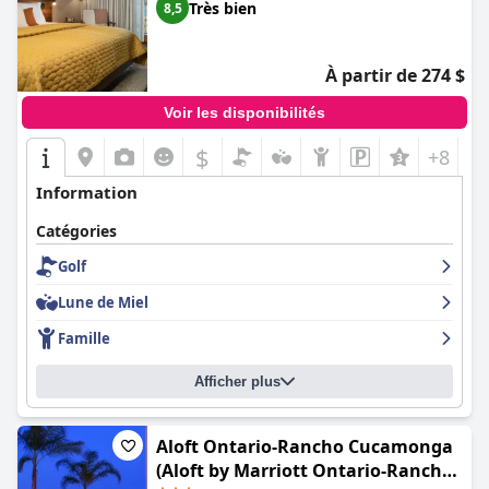
Très bien
8,5
À partir de 274 $
Voir les disponibilités
$
+8
Information
Catégories
Golf
Lune de Miel
Famille
Afficher plus
Aloft Ontario-Rancho Cucamonga
(Aloft by Marriott Ontario-Rancho