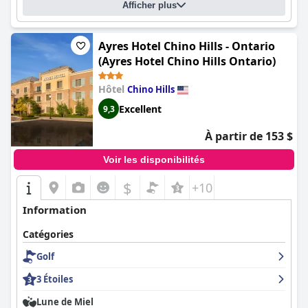
Afficher plus
Ayres Hotel Chino Hills - Ontario
(Ayres Hotel Chino Hills Ontario)
Hôtel
Chino Hills
Excellent
9,3
À partir de 153 $
Voir les disponibilités
$
+10
Information
Catégories
Golf
3 Étoiles
Lune de Miel