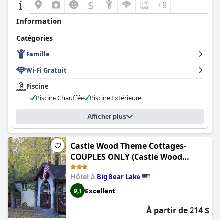
$
+8
Information
Catégories
Famille
Wi-Fi Gratuit
Piscine
Piscine Chauffée
Piscine Extérieure
Afficher plus
Castle Wood Theme Cottages-
COUPLES ONLY (Castle Wood
Cottages)
Hôtel à
Big Bear Lake
Excellent
9,1
À partir de 214 $