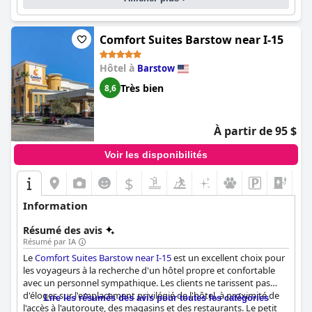
Comfort Suites Barstow near I-15
Hôtel à
Barstow
Très bien
8,6
À partir de 95 $
Voir les disponibilités
$
Information
Résumé des avis
Résumé par IA
Le
Comfort Suites Barstow near I-15
est un excellent choix pour
les voyageurs à la recherche d'un hôtel propre et confortable
avec un personnel sympathique. Les clients ne tarissent pas
d'éloges sur l'emplacement privilégié de l'hôtel, à proximité de
Lire les résumés des avis pour toutes les catégories
l'accès à l'autoroute, des magasins et des restaurants. Le petit