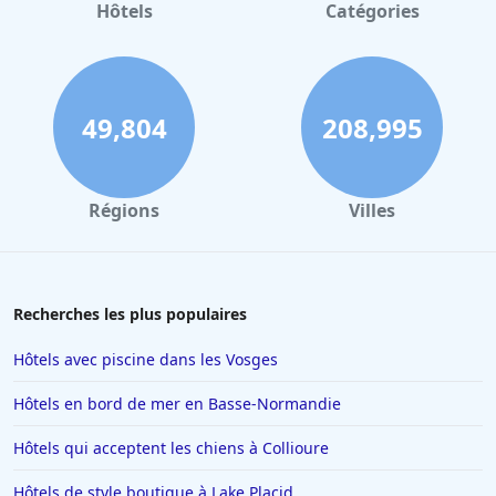
Hôtels à Gerardmer
Hôtels
Catégories
Hôtels à Pau
Hôtels à Palerme
Hôtels à Dinard
49,804
208,995
Hôtels à Biarritz
Hôtels à Verbier
Régions
Villes
Hôtels à Avignon
Hôtels à Dubaï
Hôtels en Savoie
Recherches les plus populaires
Hôtels à Manhattan
Hôtels avec piscine dans les Vosges
Hôtels à Marbella
Hôtels en bord de mer en Basse-Normandie
Hôtels à Noisy-le-Sec
Hôtels qui acceptent les chiens à Collioure
Hôtels à Saint-Martin-de-Belleville
Hôtels de style boutique à Lake Placid
Hôtels à Chamonix-Mont-Blanc