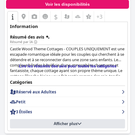
Voir les disponibilités
$
+3
Information
Résumé des avis
Résumé par IA
Castle Wood Theme Cottages - COUPLES UNIQUEMENT est une
escapade romantique idéale pour les couples qui cherchent à se
détendre et à se reconnecter dans une zone sans enfants. Le
complexe hôtelier bénéficie d'une atmosphère charmante et
Lire les résumés des avis pour toutes les catégories
fantaisiste, chaque cottage ayant son propre thème unique. Le
cottage Blanche-Neige vous fait sentir comme des rois, tandis
que le cottage sur le thème des pirates offre une expérience
Catégories
aventureuse. L'ensemble de la propriété est réservé
Réservé aux Adultes
exclusivement aux couples, ce qui en fait un paradis réservé aux
adultes. Si vous cherchez un endroit pour échapper à l'agitation
Petit
de la vie quotidienne et passer du temps de qualité avec votre
partenaire, Castle Wood Theme Cottages est sans aucun doute
3 Étoiles
l'endroit idéal.
Afficher plus