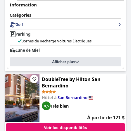
Information
Catégories
Golf
Parking
Bornes de Recharge Voitures Électriques
Lune de Miel
Afficher plus
DoubleTree by Hilton San
Bernardino
Hôtel à
San Bernardino
Très bien
8,5
À partir de 121 $
Voir les disponibilités