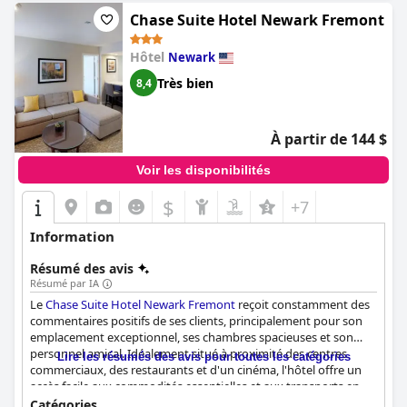
Chase Suite Hotel Newark Fremont
Hôtel
Newark
Très bien
8,4
À partir de 144 $
Voir les disponibilités
$
+7
Information
Résumé des avis
Résumé par IA
Le
Chase Suite Hotel Newark Fremont
reçoit constamment des
commentaires positifs de ses clients, principalement pour son
emplacement exceptionnel, ses chambres spacieuses et son
personnel amical. Idéalement situé à proximité des centres
Lire les résumés des avis pour toutes les catégories
commerciaux, des restaurants et d'un cinéma, l'hôtel offre un
accès facile aux commodités essentielles et aux transports en
commun, ce qui le rend idéal pour diverses activités et des
Catégories