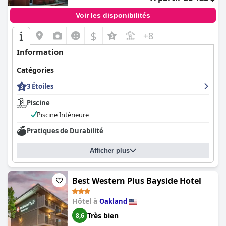
Voir les disponibilités
$
+8
Information
Catégories
3 Étoiles
Piscine
Piscine Intérieure
Pratiques de Durabilité
Afficher plus
Best Western Plus Bayside Hotel
Hôtel à
Oakland
Très bien
8,6