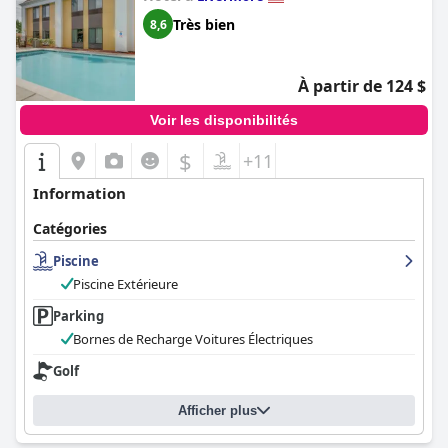
Très bien
8,6
À partir de 124 $
Voir les disponibilités
$
+11
Information
Catégories
Piscine
Piscine Extérieure
Parking
Bornes de Recharge Voitures Électriques
Golf
Afficher plus