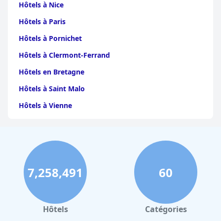
Hôtels à Nice
Hôtels à Paris
Hôtels à Pornichet
Hôtels à Clermont-Ferrand
Hôtels en Bretagne
Hôtels à Saint Malo
Hôtels à Vienne
Hôtels à Dijon
Hôtels à Perpignan
Hôtels au Grand-Bornand
7,258,491
60
Hôtels à Strasbourg
Hôtels à Valence
Hôtels à Gerardmer
Hôtels
Catégories