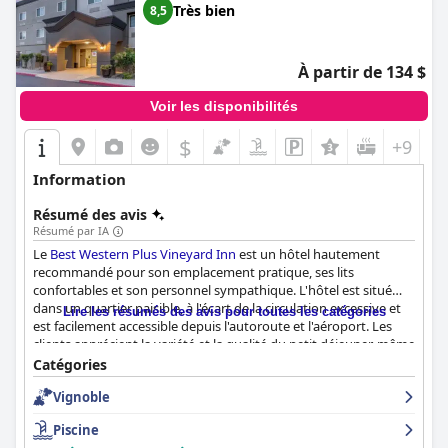
Très bien
8,5
À partir de 134 $
Voir les disponibilités
$
+9
Information
Résumé des avis
Résumé par IA
Le
Best Western Plus Vineyard Inn
est un hôtel hautement
recommandé pour son emplacement pratique, ses lits
confortables et son personnel sympathique. L'hôtel est situé
dans un quartier paisible, à l'écart de la circulation excessive et
Lire les résumés des avis pour toutes les catégories
est facilement accessible depuis l'autoroute et l'aéroport. Les
clients apprécient la variété et la qualité du petit déjeuner, même
si les avis sont partagés. Les chambres sont spacieuses, propres
Catégories
et modernes et certaines disposent d'une baignoire spa. L'hôtel
Vignoble
est bien entretenu et ne dégage pas d'odeur. Le personnel est
aimable et fait tout son possible pour répondre aux besoins des
Piscine
clients. La piscine est un point fort pour de nombreux clients