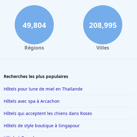
Hôtels à Venise
Hôtels à Narbonne
Hôtels à Bordeaux
49,804
208,995
Hôtels à Chambord
Hôtels à Madrid
Régions
Villes
Hôtels en Bourgogne
Hôtels à Modane
Hôtels à Porto-Vecchio
Recherches les plus populaires
Hôtels dans Super Besse
Hôtels pour lune de miel en Thaïlande
Hôtels à Providence
Hôtels avec spa à Arcachon
Hôtels à Beauval
Hôtels qui acceptent les chiens dans Roses
Hôtels à Thoiry
Hôtels de style boutique à Singapour
Hôtels à Orléans
Hôtels au Cap d'Agde