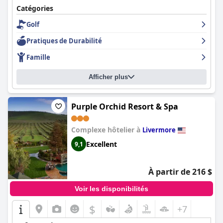
Catégories
Golf
Pratiques de Durabilité
Famille
Afficher plus
Purple Orchid Resort & Spa
Complexe hôtelier à
Livermore
Excellent
9,1
À partir de 216 $
Voir les disponibilités
$
+7