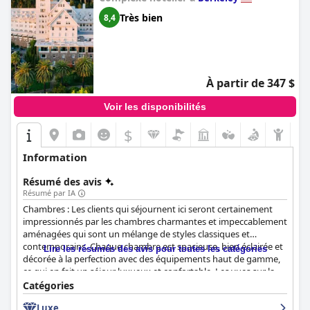
Très bien
8,4
À partir de 347 $
Voir les disponibilités
$
Information
Résumé des avis
Résumé par IA
Chambres : Les clients qui séjournent ici seront certainement
impressionnés par les chambres charmantes et impeccablement
aménagées qui sont un mélange de styles classiques et
contemporains. Chaque chambre est spacieuse, bien éclairée et
Lire les résumés des avis pour toutes les catégories
décorée à la perfection avec des équipements haut de gamme,
ce qui en fait un séjour luxueux et confortable. Les vues sur la
baie et les collines environnantes sont tout aussi
Catégories
époustouflantes.
Luxe