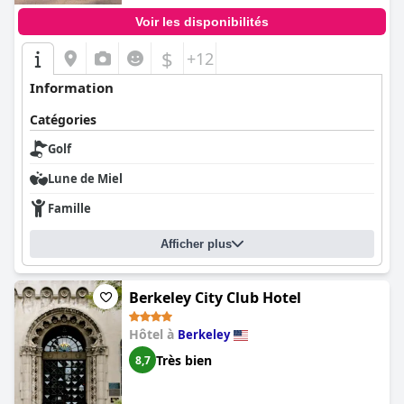
Voir les disponibilités
$
+12
Information
Catégories
Golf
Lune de Miel
Famille
Afficher plus
Berkeley City Club Hotel
Hôtel à
Berkeley
Très bien
8,7