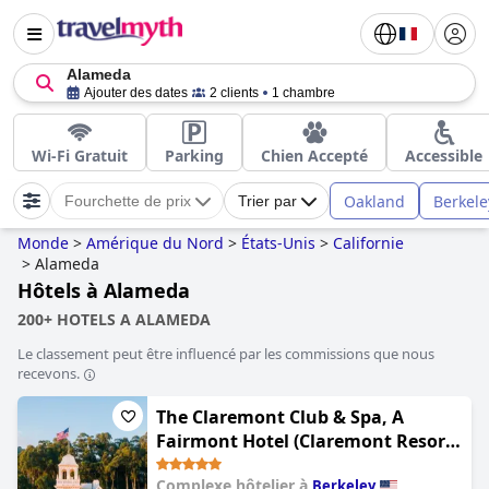
Alameda
Ajouter des dates
2 clients
1 chambre
Wi-Fi Gratuit
Parking
Chien Accepté
Accessible
Oakland
Berkele
Fourchette de prix
Trier par
Monde
>
Amérique du Nord
>
États-Unis
>
Californie
>
Alameda
Hôtels à Alameda
200+ HOTELS A ALAMEDA
Le classement peut être influencé par les commissions que nous
recevons.
The Claremont Club & Spa, A
Fairmont Hotel (Claremont Resort
& Club)
Complexe hôtelier à
Berkeley