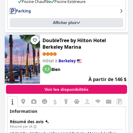
grâce à sa propreté et à son atmosphère apaisante. Le parking
Piscine Chauffée
Piscine Extérieure
est excellent, gratuit et à des prix abordables. Les lits
Parking
confortables reçoivent des éloges, bien que certains clients les
trouvent trop fermes. Dans l'ensemble, le
Best Western Plus
Vineyard Inn
offre une option confortable pour les voyageurs
Afficher plus
dans la région avec quelques critiques mitigées mais des
expériences généralement positives.
DoubleTree by Hilton Hotel
Berkeley Marina
Hôtel à
Berkeley
Bien
7,7
À partir de 146 $
Voir les disponibilités
$
Information
Résumé des avis
Résumé par IA