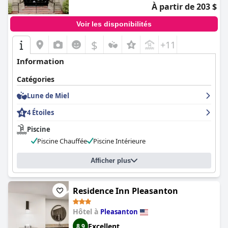
À partir de 203 $
Voir les disponibilités
$
+11
Information
Catégories
Lune de Miel
4 Étoiles
Piscine
Piscine Chauffée
Piscine Intérieure
Afficher plus
Residence Inn Pleasanton
Hôtel à
Pleasanton
Excellent
8,9