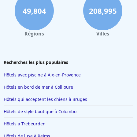
Hôtels à Bordeaux
49,804
208,995
Hôtels à Chambord
Hôtels à Madrid
Régions
Villes
Hôtels en Bourgogne
Hôtels à Modane
Hôtels à Porto-Vecchio
Recherches les plus populaires
Hôtels dans Super Besse
Hôtels avec piscine à Aix-en-Provence
Hôtels à Providence
Hôtels en bord de mer à Collioure
Hôtels à Beauval
Hôtels qui acceptent les chiens à Bruges
Hôtels à Thoiry
Hôtels de style boutique à Colombo
Hôtels à Orléans
Hôtels au Cap d'Agde
Hôtels à Trebeurden
Hôtels à La Grande-Motte
Hôtels de luxe à Reims