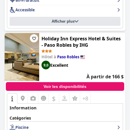
Wi-Fi Gratuit
Accessible
Afficher plus
Holiday Inn Express Hotel & Suites
- Paso Robles by IHG
Hôtel à
Paso Robles
Excellent
9,0
À partir de 166 $
Voir les disponibilités
$
+8
Information
Catégories
Piscine