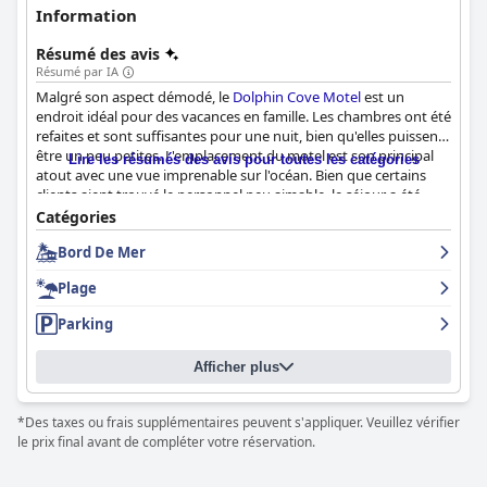
Information
Résumé des avis
Résumé par IA
Malgré son aspect démodé, le
Dolphin Cove Motel
est un
endroit idéal pour des vacances en famille. Les chambres ont été
refaites et sont suffisantes pour une nuit, bien qu'elles puissent
être un peu petites. L'emplacement du motel est son principal
Lire les résumés des avis pour toutes les catégories
atout avec une vue imprenable sur l'océan. Bien que certains
clients aient trouvé le personnel peu aimable, le séjour a été
agréable dans l'ensemble. Certains clients ont trouvé le prix trop
Catégories
élevé pour un motel désuet, tandis que d'autres ont estimé que
Bord De Mer
cela valait le coût pour tout ce dont ils avaient besoin pour
passer des vacances en famille réussies. Certaines critiques
Plage
négatives portaient sur des chambres sales, des lits
inconfortables et des espaces réduits, mais la plupart des clients
Parking
étaient satisfaits de leur séjour. Cependant, il y a des travaux de
construction à proximité, les clients potentiels doivent donc en
Afficher plus
être conscients. Dans l'ensemble, le
Dolphin Cove Motel
est un
bon choix pour les familles avec un excellent emplacement et
des chambres suffisantes.
*Des taxes ou frais supplémentaires peuvent s'appliquer. Veuillez vérifier
le prix final avant de compléter votre réservation.