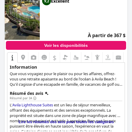
Excellent
9,2
À partir de 367 $
Voir les disponibilités
$
Information
Que vous voyagiez pour le plaisir ou pour les affaires, offrez-
vous une retraite apaisante au bord de l'océan à Avila Beach !
Qu'il s'agisse d'une escapade en famille, de vacances de golf ou
de spa, d'un voyage d'affaires réussi ou d'une retraite
Résumé des avis
romantique, l'Avila Lighthouse Suites est l'endroit idéal pour
Résumé par IA
découvrir la côte centrale de la Californie.
L'
Avila Lighthouse Suites
est un lieu de séjour merveilleux,
offrant des équipements et des services exceptionnels. La
propriété est située dans une zone de plage magnifique avec de
nombreux magasins et activités à apprécier. Bien que les prix
Lire les résumés des avis pour toutes les catégories
puissent être élevés en haute saison, l'expérience en vaut la
peine. Certains clients se sont inquiétés de la procédure de