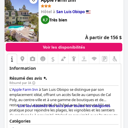
Apple Farm Inn
Hôtel à
San Luis Obispo
Très bien
8,7
À partir de 156 $
Voir les disponibilités
$
Information
Résumé des avis
Résumé par IA
L'
Apple Farm Inn
à San Luis Obispo se distingue par son
emplacement idéal, offrant un accès facile au campus de Cal
Poly, au centre-ville et à une gamme de boutiques et de
restaurants. La proximité de l'hôtel avec l'autoroute 101 est
Lire les résumés des avis pour toutes les catégories
pratique pour rejoindre les plages, les vignobles et les sentiers
de randonnée à proximité. Malgré sa proximité avec l'autoroute,
les clients trouvent souvent les environs paisibles et calmes.
Catégories
L'ambiance charmante avec de beaux terrains, un ruisseau et