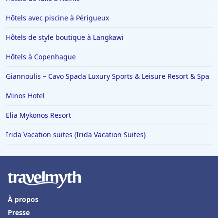
Hôtels à Sarlat-la-Caneda
Hôtels avec piscine à Périgueux
Hôtels à Chamrousse
Hôtels de style boutique à Langkawi
Hôtels dans les Vosges
Hôtels à Copenhague
Hôtels à Soustons
Hôtels au Maroc
Giannoulis – Cavo Spada Luxury Sports & Leisure Resort & Spa
Hôtels à Majorque
Minos Hotel
Hôtels à Paimpol
Elia Mykonos Resort
Hôtels à Hauterives
Irida Vacation suites (Irida Vacation Suites)
Hôtels à Gassin
Hôtels à Moissy-Cramayel
Hôtels à Mende
Hôtels à Mulhouse
À propos
Hôtels à Quillan
Presse