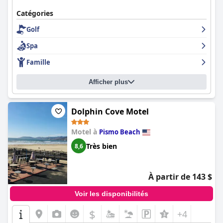
Catégories
Golf
Spa
Famille
Afficher plus
Dolphin Cove Motel
Motel à
Pismo Beach
Très bien
8,6
À partir de 143 $
Voir les disponibilités
$
+4