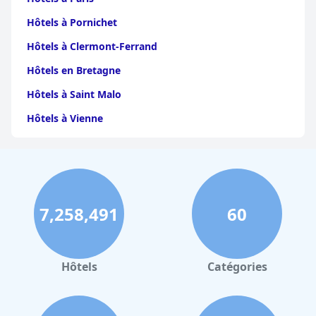
Hôtels à Pornichet
Hôtels à Clermont-Ferrand
Hôtels en Bretagne
Hôtels à Saint Malo
Hôtels à Vienne
Hôtels à Dijon
Hôtels à Perpignan
Hôtels au Grand-Bornand
7,258,491
60
Hôtels à Strasbourg
Hôtels à Valence
Hôtels à Gerardmer
Hôtels
Catégories
Hôtels à Venise
Hôtels à Narbonne