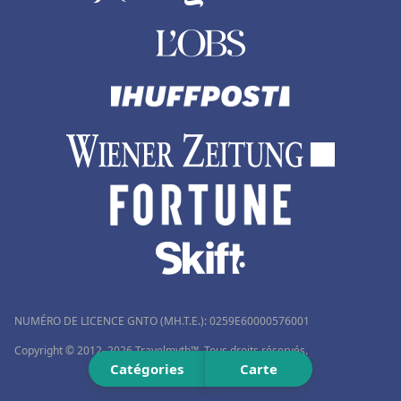
NUMÉRO DE LICENCE GNTO (MH.T.E.): 0259Ε60000576001
Copyright © 2012–2026 Travelmyth™. Tous droits réservés.
Catégories
Carte