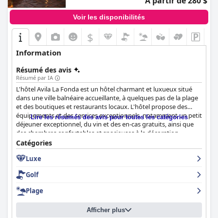
À partir de 280 $
Voir les disponibilités
$
Information
Résumé des avis
Résumé par IA
L'hôtel Avila La Fonda est un hôtel charmant et luxueux situé
dans une ville balnéaire accueillante, à quelques pas de la plage
et des boutiques et restaurants locaux. L'hôtel propose des
équipements et des services exceptionnels, notamment un petit
Lire les résumés des avis pour toutes les catégories
déjeuner exceptionnel, du vin et des en-cas gratuits, ainsi que
des chambres confortables et spacieuses à la décoration
mexicaine. L'hôtel est fier de sa propreté et de l'amabilité de son
Catégories
personnel, qui est toujours disponible pour vous aider et
Luxe
répondre à vos questions. L'hôtel est parfait pour une escapade
romantique, avec des équipements tels que des baignoires à
Golf
remous, des cheminées et des jacuzzis. L'hôtel accepte
également les animaux de compagnie, quelle que soit leur taille.
Plage
Dans l'ensemble, l'hôtel Avila La Fonda est un excellent choix
pour des vacances relaxantes et agréables à la plage ou pour
Afficher plus
une escapade romantique.