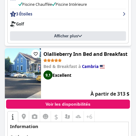
Piscine Chauffée
Piscine Intérieure
3 Étoiles
Golf
Afficher plus
Olallieberry Inn Bed and Breakfast
Bed & Breakfast à
Cambria
Excellent
9,1
À partir de 313 $
Voir les disponibilités
$
+6
Information