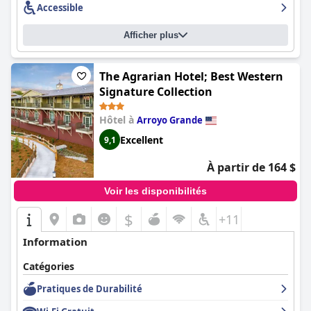
Accessible
Afficher plus
The Agrarian Hotel; Best Western
Signature Collection
Hôtel à
Arroyo Grande
Excellent
9,1
À partir de 164 $
Voir les disponibilités
$
+11
Information
Catégories
Pratiques de Durabilité