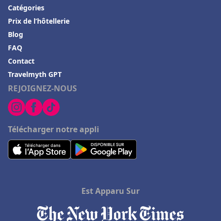
Hôtels à Neuilly-Plaisance
Catégories
Prix de l’hôtellerie
Hôtels au lac de Genève
Blog
Hôtels à Liège
FAQ
Hôtels à Hollywood
Contact
Hôtels à Mandelieu La Napoule
Travelmyth GPT
REJOIGNEZ-NOUS
Hôtels en Belgique
Hôtels à Erbalunga
Télécharger notre appli
Est Apparu Sur