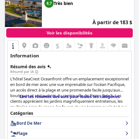
Très bien
8,7
À partir de 183 $
Voir les disponibilités
$
Information
Résumé des avis
Résumé par IA
L'hôtel SeaCrest Oceanfront offre un emplacement exceptionnel
en bord de mer avec une vue imprenable sur l'océan Pacifique,
un accès direct à la plage et une promenade facile jusqu'aux
boutiques et restaurants du centre-ville de Pismo Beach. Les
Lire les résumés des avis pour toutes les catégories
clients apprécient les jardins magnifiquement entretenus, les
multiples aires de repos, les foyers et une terrasse sur le toit qui
améliorent leur séjour. L'atmosphère de l'hôtel, combinée à la
Catégories
gamme de commodités telles que les multiples piscines, spas et
Bord De Mer
un environnement familial, en fait une destination prisée tant
par les familles que par les couples.
Plage