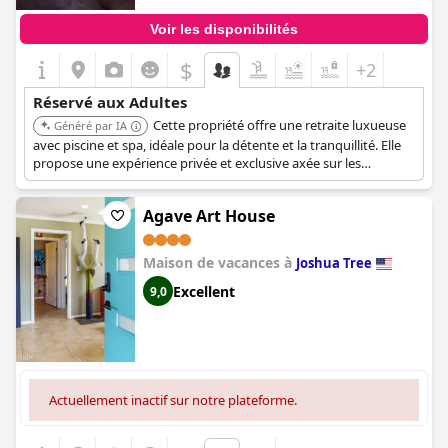
Voir les disponibilités
$
+2
Réservé aux Adultes
Cette propriété offre une retraite luxueuse
Généré par IA
avec piscine et spa, idéale pour la détente et la tranquillité. Elle
propose une expérience privée et exclusive axée sur les
voyageurs adultes en quête d'une évasion sereine.
Agave Art House
Maison de vacances à
Joshua Tree
Excellent
9,0
Actuellement inactif sur notre plateforme.