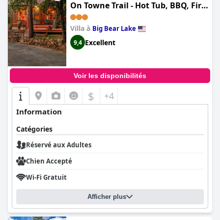
On Towne Trail - Hot Tub, BBQ, Fire
Pit)
Villa à
Big Bear Lake
Excellent
9,4
Voir les disponibilités
$
+4
Information
Catégories
Réservé aux Adultes
Chien Accepté
Wi-Fi Gratuit
Afficher plus