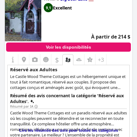
Excellent
9,1
À partir de 214 $
Voir les disponibilités
$
+3
Réservé aux Adultes
Le Castle Wood Theme Cottages est un hébergement unique et
tout à fait romantique, réservé aux couples. Il propose des
cottages conçus et aménagés avec goût, qui évoquent une
atmosphère de conte de fées et donnent l'impression d'avoir
Résumé des avis concernant la catégorie 'Réservé aux
été transportés dans le cadre médiéval le plus romantique.
Adultes'.
Outre des options d'hébergement confortables, ce charmant
Résumé par IA
hôtel réservé aux adultes propose également des équipements
Castle Wood Theme Cottages est un paradis réservé aux adultes
romantiques spéciaux tels que des pétales de rose, des
où les couples peuvent se détendre et se reconnecter en toute
massages en chambre, etc. pour vous garantir un séjour
tranquillité. Ce complexe hôtelier offre une atmosphère
inoubliable.
romantique, idéale pour une escapade de fin de semaine avec
Lire les résumés des avis pour toutes les catégories
votre partenaire. Le meilleur ? L'ensemble de la propriété est