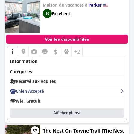
Maison de vacances à
Parker
Excellent
10
Voir les disponibilités
$
+2
Information
Catégories
Réservé aux Adultes
Chien Accepté
Wi-Fi Gratuit
Afficher plus
The Nest On Towne Trail (The Nest