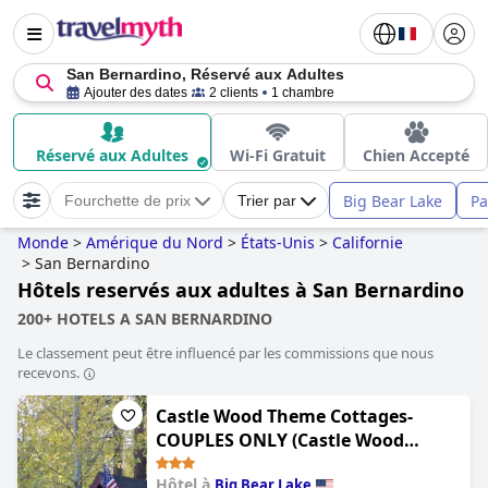
San Bernardino, Réservé aux Adultes
Ajouter des dates
2 clients
1 chambre
Réservé aux Adultes
Wi-Fi Gratuit
Chien Accepté
Big Bear Lake
Pa
Fourchette de prix
Trier par
Monde
>
Amérique du Nord
>
États-Unis
>
Californie
>
San Bernardino
Hôtels reservés aux adultes à San Bernardino
200+ HOTELS A SAN BERNARDINO
Le classement peut être influencé par les commissions que nous
recevons.
Castle Wood Theme Cottages-
COUPLES ONLY (Castle Wood
Cottages)
Hôtel à
Big Bear Lake