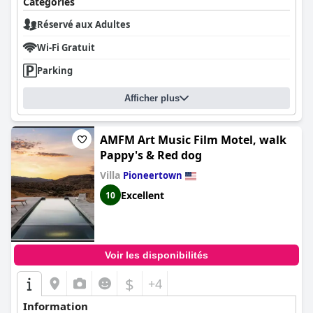
Catégories
Réservé aux Adultes
Wi-Fi Gratuit
Parking
Afficher plus
AMFM Art Music Film Motel, walk
Pappy's & Red dog
Villa
Pioneertown
Excellent
10
Voir les disponibilités
$
+4
Information