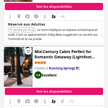
Voir les disponibilités
$
+4
Réservé aux Adultes
Le nom implique un espace romantique et
Généré par IA
isolé. C'est un appartement à Big Bear, suggérant un accent sur
l'intimité et la vie privée.
Mid-Century Cabin Perfect for
Romantic Getaway (Lightfoot
Cabin Mid-Century Perfect
Romantic Getaway Hot Tub Sauna)
Chalet à
Running Springs
Excellent
9,8
Voir les disponibilités
$
+5