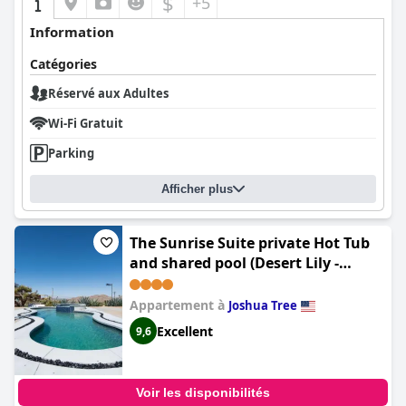
$
+5
Information
Catégories
Réservé aux Adultes
Wi-Fi Gratuit
Parking
Afficher plus
The Sunrise Suite private Hot Tub
and shared pool (Desert Lily -
Sunrise Suite with private hot tub
and shared pool)
Appartement à
Joshua Tree
Excellent
9,6
Voir les disponibilités