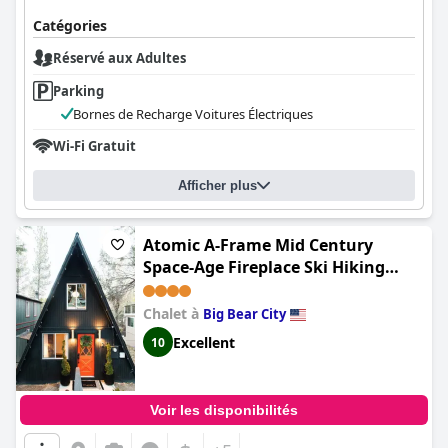
Catégories
Réservé aux Adultes
Parking
Bornes de Recharge Voitures Électriques
Wi-Fi Gratuit
Afficher plus
Atomic A-Frame Mid Century
Space-Age Fireplace Ski Hiking
Swimming
Chalet à
Big Bear City
Excellent
10
Voir les disponibilités