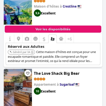
Maison d'hôtes à
Crestline
Excellent
9,6
Voir les disponibilités
$
+6
Réservé aux Adultes
Cette maison d'hôtes est conçue pour une
Généré par IA
escapade romantique et paisible. Elle comprend un foyer
extérieur et promet l'intimité, ce qui la rend idéale pour les
couples adultes en quête de solitude.
The Love Shack Big Bear
Appartement à
Sugarloaf
Excellent
10