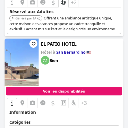
$
+2
Réservé aux Adultes
Offrant une ambiance artistique unique,
Généré par IA
cette maison de vacances propose un cadre tranquille et
exclusif. L'accent mis sur l'art et le design crée un environnement
serein, s'adressant aux adultes en quête d'une expérience
raffinée.
EL PATIO HOTEL
Hôtel à
San Bernardino
Bien
7,1
Voir les disponibilités
$
+3
Information
Catégories