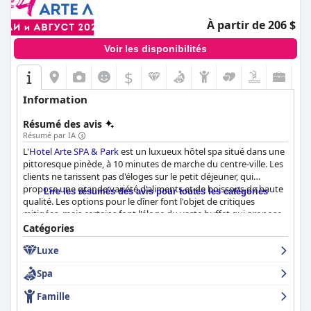
À partir de 206 $
Voir les disponibilités
$
Information
Résumé des avis
Résumé par IA
L'
Hotel Arte SPA & Park
est un luxueux hôtel spa situé dans une
pittoresque pinède, à 10 minutes de marche du centre-ville. Les
clients ne tarissent pas d'éloges sur le petit déjeuner, qui
propose une grande variété d'aliments et de boissons de haute
Lire les résumés des avis pour toutes les catégories
qualité. Les options pour le dîner font l'objet de critiques
mitigées, mais certains font l'éloge du vaste buffet qui propose
des plats traditionnels savoureux. Les chambres sont propres,
Catégories
confortables et décorées dans un style moderne et artistique,
Luxe
bien que certains clients se soient plaints de matelas et
d'oreillers inconfortables. L'hôtel est bien entretenu et géré par
Spa
un personnel aimable et serviable. Les installations du spa et de
la piscine font l'objet de critiques mitigées, certains clients les
Famille
trouvant fantastiques, d'autres les trouvant petites et