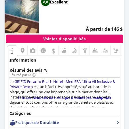
Excellent
8,8
À partir de 146 $
Voir les disponibilités
$
Information
Résumé des avis
Résumé par IA
Le
GRIFID Encanto Beach Hotel - MediSPA, Ultra All Inclusive &
Private Beach
est un hôtel très apprécié, situé au bord de la
plage, qui offre une vue imprenable sur la mer et dont les
installations et le personnel sont de premier ordre. Le petit-
Lire les résumés des avis pour toutes les catégories
déjeuner tout compris offre une grande variété de plats avec
des options disponibles tout au long de la journée pour
répondre aux différentes préférences et besoins. Cependant, le
Catégories
menu du dîner reçoit des critiques mitigées, certains clients
Pratiques de Durabilité
suggérant des améliorations en termes de diversification du
menu et d'ajustement de la douceur des desserts. Les chambres