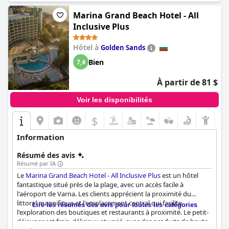
fait un lieu idéal pour les réunions d'affaires, les escapades
romantiques et les vacances agréables. Si vous aimez les
Marina Grand Beach Hotel - All
voyages de luxe, le
Primoretz Grand Hotel & Spa
vaut vraiment
Inclusive Plus
la peine d'être considéré.
Hôtel à
Golden Sands
Bien
7,4
À partir de 81 $
Voir les disponibilités
$
Information
Résumé des avis
Résumé par IA
Le
Marina Grand Beach Hotel - All Inclusive Plus
est un hôtel
fantastique situé près de la plage, avec un accès facile à
l'aéroport de Varna. Les clients apprécient la proximité du
littoral magnifique et l'emplacement central qui facilite
Lire les résumés des avis pour toutes les catégories
l'exploration des boutiques et restaurants à proximité. Le petit-
déjeuner est frais, délicieux et varié, avec des produits de haute