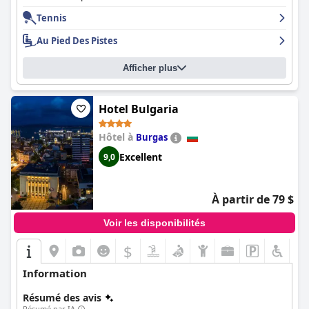
même par temps frais. Dans l'ensemble, le
Kempinski Hotel
Grand Arena Bansko
Tennis
est une excellente option pour les familles
à la recherche de vacances de ski luxueuses ou pour toute
Au Pied Des Pistes
personne à la recherche d'un séjour unique et inoubliable en
Bulgarie.
Afficher plus
Hotel Bulgaria
Hôtel à
Burgas
Excellent
9,0
À partir de 79 $
Voir les disponibilités
$
Information
Résumé des avis
Résumé par IA