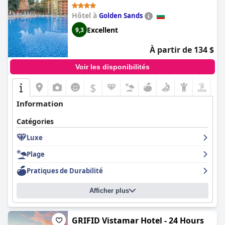
Parking)
pour ses excellentes installations et son emplacement
exceptionnel, idéal pour une pause bien méritée.
Hôtel à
Golden Sands
Excellent
9,3
À partir de 134 $
Voir les disponibilités
$
Information
Catégories
Luxe
Plage
Pratiques de Durabilité
Afficher plus
GRIFID Vistamar Hotel - 24 Hours