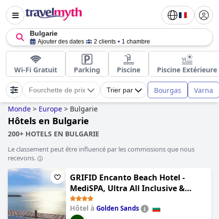
Bulgarie
Ajouter des dates
2 clients
1 chambre
Wi-Fi Gratuit
Parking
Piscine
Piscine Extérieure
Bourgas
Varna
Fourchette de prix
Trier par
Monde
>
Europe
>
Bulgarie
Hôtels en Bulgarie
200+ HOTELS EN BULGARIE
Le classement peut être influencé par les commissions que nous
recevons.
GRIFID Encanto Beach Hotel -
MediSPA, Ultra All Inclusive &
Private Beach
Hôtel à
Golden Sands