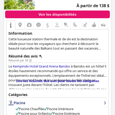
À partir de 138 $
Voir les disponibilités
$
Information
Cette luxueuse station thermale et de ski est la destination
idéale pour tous les voyageurs qui cherchent à découvrir la
beauté naturelle des Balkans tout en passant des vacances
luxueuses et totalement relaxantes. Situé au pied du mont Pirin,
Résumé des avis
l'hôtel Kempinski est le lieu de villégiature idéal pour les
Résumé par IA
amateurs de ski, car il offre un accès immédiat aux pistes de ski.
Le
Kempinski Hotel Grand Arena Bansko
à Bansko est un hôtel 5
Avec un hébergement luxueux, des installations de spa
étoiles hautement recommandé qui offre un service et des
réputées, une piscine extérieure avec chaises longues et
équipements exceptionnels. L'emplacement de l'hôtel est idéal
parasols, ainsi que des services et des installations de premier
pour les sports d'hiver et les randonnées, la télécabine se
ordre, cet hôtel 5 étoiles vous garantit des vacances des plus
Lire les résumés des avis pour toutes les catégories
trouvant juste devant l'hôtel. Les clients ne tarissent pas
agréables en pleine nature.
d'éloges sur les options de petit déjeuner, les installations de spa
exceptionnelles et les repas luxueux. Les chambres sont
Catégories
spacieuses et bien équipées et offrent de superbes vues sur les
Piscine
montagnes. Le personnel de l'hôtel est amical, attentif et se
surpasse pour vous assurer un séjour mémorable. La piscine
Piscine Chauffée
Piscine Intérieure
extérieure, dont l'eau est chauffée, est un point fort de l'hôtel,
Piscine pour Enfants
Piscine Extérieure