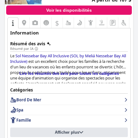
Voir les disponibilités
$
Information
Résumé des avis
Résumé par IA
Le
Sol Nessebar Bay All Inclusive (SOL by Meliá Nessebar Bay All
Inclusive)
est un excellent choix pour les familles à la recherche
d'un lieu de vacances où les enfants pourront se divertir. L'hôtel
propose de nombreuses activités pour les enfants, notamment
Lire les résumés des avis pour toutes les catégories
une équipe d'animation qui organise des spectacles pour les
enfants. L'emplacement est également apprécié pour son accès
à une belle plage de sable, bien que certains clients l'aient
Catégories
trouvée inconfortable et éloignée de l'hôtel. L'offre de dîner a
Bord De Mer
reçu des réactions mitigées, certains clients louant la qualité et
la variété des plats, tandis que d'autres ont trouvé la nourriture
Spa
insipide et inchangée. La piscine est également un sujet à
controverse, certains clients appréciant le parc aquatique et les
Famille
options de natation propres, tandis que d'autres ont trouvé les
piscines chaotiques et surpeuplées. Dans l'ensemble, les clients
Afficher plus
recommandent l'hôtel pour son expérience "tout compris", sa