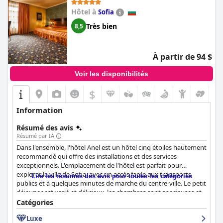
Hôtel à
Sofia
Très bien
8,5
À partir de 94 $
Voir les disponibilités
$
Information
Résumé des avis
Résumé par IA
Dans l'ensemble, l'hôtel Anel est un hôtel cinq étoiles hautement
recommandé qui offre des installations et des services
exceptionnels. L'emplacement de l'hôtel est parfait pour
explorer la ville de Sofia, avec un accès facile aux transports
Lire les résumés des avis pour toutes les catégories
publics et à quelques minutes de marche du centre-ville. Le petit
déjeuner est varié et délicieux, les chambres sont spacieuses et
élégantes avec des équipements modernes et l'hôtel est loué
Catégories
pour sa propreté. Le personnel est amical, serviable et
Luxe
professionnel, offrant un service de premier ordre. Les