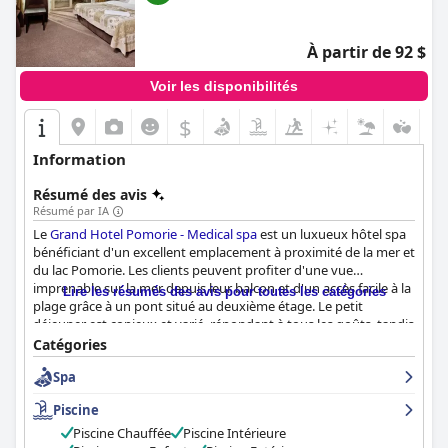
À partir de 92 $
Voir les disponibilités
$
Information
Résumé des avis
Résumé par IA
Le
Grand Hotel Pomorie - Medical spa
est un luxueux hôtel spa
bénéficiant d'un excellent emplacement à proximité de la mer et
du lac Pomorie. Les clients peuvent profiter d'une vue
imprenable sur la mer depuis leur balcon et d'un accès facile à la
Lire les résumés des avis pour toutes les catégories
plage grâce à un pont situé au deuxième étage. Le petit
déjeuner est copieux et varié, répondant à tous les goûts, tandis
que le dîner fait l'objet de critiques mitigées. Les chambres sont
Catégories
confortables, spacieuses et propres, bien que certaines puissent
Spa
nécessiter des améliorations. La propreté de l'hôtel est mitigée,
mais le niveau d'hygiène est généralement élevé. Le personnel
Piscine
reçoit des critiques mitigées, certains clients louant leur
politesse et leur professionnalisme, tandis que d'autres se
Piscine Chauffée
Piscine Intérieure