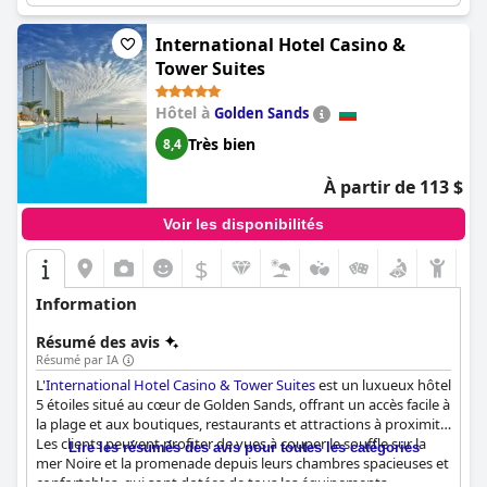
nourriture délicieuse et ses excellents équipements.
International Hotel Casino &
Tower Suites
Hôtel à
Golden Sands
Très bien
8,4
À partir de 113 $
Voir les disponibilités
$
Information
Résumé des avis
Résumé par IA
L'
International Hotel Casino & Tower Suites
est un luxueux hôtel
5 étoiles situé au cœur de Golden Sands, offrant un accès facile à
la plage et aux boutiques, restaurants et attractions à proximité.
Les clients peuvent profiter de vues à couper le souffle sur la
Lire les résumés des avis pour toutes les catégories
mer Noire et la promenade depuis leurs chambres spacieuses et
confortables, qui sont dotées de tous les équipements