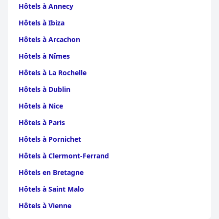
le Montana
|
Hôtels à Yambol
|
Hôtels à
Hôtels à Annecy
Targovishte
|
Hôtels à Razgrad
|
Hôtels à
Silistra
|
Hôtels à Pernik
Hôtels à Ibiza
Hôtels à Arcachon
Hôtels à Nîmes
Hôtels à La Rochelle
Hôtels à Dublin
Hôtels à Nice
Hôtels à Paris
Hôtels à Pornichet
Hôtels à Clermont-Ferrand
Hôtels en Bretagne
Hôtels à Saint Malo
Hôtels à Vienne