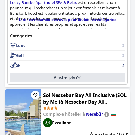
Lucky Bansko Aparthotel SPA & Relax
est un excellent choix
pour ceux qui recherchent un séjour confortable et relaxant à
Bansko. L'hôtel est idéalement situé à proximité du centre-ville
et offre d'excellents équipements et services. Les clients
Lire les résumés des avis pour toutes les catégories
apprécient les chambres propres et spacieuses, les lits
confortables et le personnel amical et serviable. Le petit
déjeuner est varié et savoureux, tandis que le spa et la piscine
Catégories
sont exceptionnels. L'hôtel est également adapté aux familles,
Luxe
avec des équipements pour les enfants et un club pour enfants
surveillé. Si certains clients estiment que l'hôtel n'est pas à la
Golf
hauteur des exigences d'un hôtel cinq étoiles, il n'en demeure
pas moins qu'il offre une expérience exceptionnelle. Dans
Ski
l'ensemble, le
Lucky Bansko Aparthotel SPA & Relax
est un hôtel
luxueux qui offre un haut niveau de confort et de qualité à
Afficher plus
Bansko.
Sol Nessebar Bay All Inclusive (SOL
by Meliá Nessebar Bay All
Inclusive)
Complexe hôtelier à
Nesebŭr
Excellent
8,9
À partir de 107 $