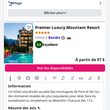
d'installations pour divertir les plus petits. Bien que la situation
Plage
du parking et le classement cinq étoiles puissent être décevants
pour certains, le
Sol Nessebar Palace All Inclusive (SOL by Meliá
Afficher plus
Nessebar Palace All Inclusive)
offre à ses clients un séjour
confortable et agréable.
Premier Luxury Mountain Resort
Hôtel à
Bansko
Excellent
8,8
À partir de 97 $
Voir les disponibilités
$
Information
Un hôtel cinq étoiles au pied des montagnes de Pirin et de l'un
des domaines skiables les plus populaires pour skier, faire du
snowboard ou simplement se détendre. Chacune des 113
chambres spacieuses de l'hôtel a été conçue pour vous donner
Résumé des avis
un sentiment de paix et d'intimité.