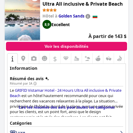
Ultra All inclusive & Private Beach
Hôtel à
Golden Sands
Excellent
8,9
À partir de 143 $
Voir les disponibilités
$
Information
Résumé des avis
Résumé par IA
Le
GRIFID Vistamar Hotel - 24 Hours Ultra All inclusive & Private
Beach
est un hôtel hautement recommandé pour ceux qui
recherchent des vacances relaxantes à la plage. La situation
privilégiée de l'hôtel au bord de la plage, avec une section privée
Lire les résumés des avis pour toutes les catégories
pour les clients, est un point fort, ainsi que le design
contemporain et le style des chambres. Les clients ont fait
l'éloge du service tout compris 24 heures sur 24 de l'hôtel, qui
Catégories
comprend des options de cuisine délicieuses et variées et des
Luxe