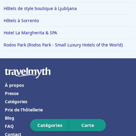
Hôtels dans le Finistère
Hôtels de style boutique à Ljubljana
Hôtels à Saint-Gervais-les-Bains
Hôtels à Sorrento
Hôtels à Portofino
Hôtels à Vaux-en-Beaujolais
Hotel La Margherita & SPA
Hôtels à Cannes
Rodos Park (Rodos Park - Small Luxury Hotels of the World)
Hôtels à La Ciotat
Hôtels à Saumur
Hôtels en Tunisie
Hôtels à Bonnieux
À propos
Presse
Hôtels à Échirolles
Catégories
Hôtels à Pierrelatte
Prix de l’hôtellerie
Hôtels à Mercuer
Blog
Catégories
Carte
Hôtels à Tournefeuille
FAQ
Contact
Hôtels à Le Mont-Saint-Michel