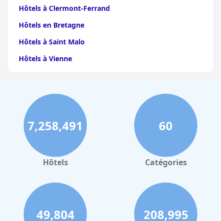
Hôtels à Clermont-Ferrand
Hôtels en Bretagne
Hôtels à Saint Malo
Hôtels à Vienne
Hôtels à Dijon
Hôtels à Perpignan
Hôtels au Grand-Bornand
7,258,491
60
Hôtels à Strasbourg
Hôtels à Valence
Hôtels à Gerardmer
Hôtels
Catégories
Hôtels en Sicile
Hôtels à Deauville
Hôtels à Bayonne
49,804
208,995