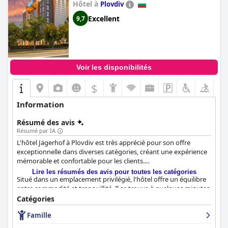
Hôtel à
Plovdiv
Excellent
9,7
Voir les disponibilités
$
Information
Résumé des avis
Résumé par IA
L'hôtel Jägerhof à Plovdiv est très apprécié pour son offre
exceptionnelle dans diverses catégories, créant une expérience
mémorable et confortable pour les clients.
Lire les résumés des avis pour toutes les catégories
Situé dans un emplacement privilégié, l'hôtel offre un équilibre
entre commodité et tranquillité. Il se trouve à quelques minutes
en voiture du centre-ville de Plovdiv et à quelques pas du Mall
Catégories
Plovdiv et du parc Lauta, ce qui le rend parfait pour les amateurs
Famille
de shopping et les amoureux de la nature. Le pub à bière et le
restaurant Jagerhof sur place, ainsi que le quartier paisible,