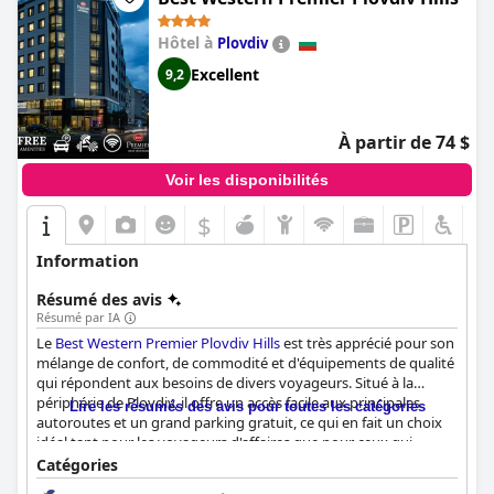
un séjour agréable et accueillant à tous les clients.
Hôtel à
Plovdiv
Excellent
9,2
À partir de 74 $
Voir les disponibilités
$
Information
Résumé des avis
Résumé par IA
Le
Best Western Premier Plovdiv Hills
est très apprécié pour son
mélange de confort, de commodité et d'équipements de qualité
qui répondent aux besoins de divers voyageurs. Situé à la
périphérie de Plovdiv, il offre un accès facile aux principales
Lire les résumés des avis pour toutes les catégories
autoroutes et un grand parking gratuit, ce qui en fait un choix
idéal tant pour les voyageurs d'affaires que pour ceux qui
explorent la ville en voiture. L'emplacement, à environ 20 à 30
Catégories
minutes à pied ou à un court trajet en taxi du centre-ville, assure