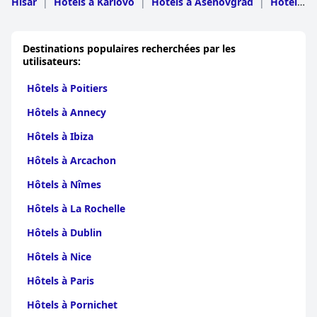
Hisar
|
Hôtels à Karlovo
|
Hôtels à Asenovgrad
|
Hôtels
charme historique, de la commodité et d'une hospitalité de
à Rodopi
|
Hôtels à Laki
|
Hôtels à Maritsa
|
Hôtels à
premier ordre, ce qui en fait un favori parmi ses clients.
Perushtitsa
|
Hôtels à Brezovo
|
Hôtels à
Parvomay
|
Hôtels à Kaloyanovo
|
Hôtels à
Destinations populaires recherchées par les
Saedinenie
|
Hôtels à Stamboliyski
utilisateurs:
Hôtels à Poitiers
Hôtels à Annecy
Hôtels à Ibiza
Hôtels à Arcachon
Hôtels à Nîmes
Hôtels à La Rochelle
Hôtels à Dublin
Hôtels à Nice
Hôtels à Paris
Hôtels à Pornichet