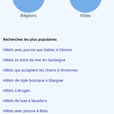
Hôtels aux Sables d Olonne
Hôtels au Touquet-Paris-Plage
Régions
Villes
Hôtels à Florence
Hôtels à Toulon
Hôtels au Lavandou
Recherches les plus populaires
Hôtels à Beaucaire
Hôtels avec piscine aux Sables d Olonne
Hôtels à Menton
Hôtels en bord de mer en Sardaigne
Hôtels à Blois
Hôtels qui acceptent les chiens à Vincennes
Hôtels à Valence
Hôtels de style boutique à Glasgow
Hôtels à Risoul
Hôtels à Toulouse
Hôtels à Bruges
Hôtels à Soorts-Hossegor
Hôtels de luxe à Varadero
Hôtels à Benidorm
Hôtels avec piscine à Blois