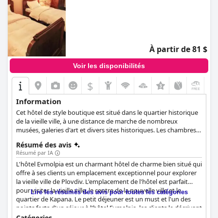
À partir de 81 $
Voir les disponibilités
$
+3
Information
Cet hôtel de style boutique est situé dans le quartier historique
de la vieille ville, à une distance de marche de nombreux
musées, galeries d'art et divers sites historiques. Les chambres
de l'hôtel sont conçues de manière traditionnelle et équipées de
Résumé des avis
tout ce dont les visiteurs pourraient avoir besoin pendant leur
Résumé par IA
séjour. Les clients de l'hôtel âgés de 18 ans et plus se verront
L'hôtel Evmolpia est un charmant hôtel de charme bien situé qui
offrir une petite bouteille de vin de leur choix et une sélection
offre à ses clients un emplacement exceptionnel pour explorer
des meilleurs fromages bulgares tous les jours entre 18 et 20
la vieille ville de Plovdiv. L'emplacement de l'hôtel est parfait
heures. L'hôtel Evmolpia peut également vous aider à organiser
pour visiter la vieille ville, le centre de la nouvelle ville et le
des services de location de voitures et de transfert à l'aéroport
Lire les résumés des avis pour toutes les catégories
quartier de Kapana. Le petit déjeuner est un must et l'un des
sur demande.
points forts d'un séjour à l'hôtel Evmolpia, les clients le décrivant
comme délicieux, frais et fait maison. Les chambres sont
Catégories