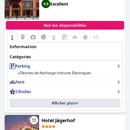
un 4 étoiles.
Excellent
9,9
Voir les disponibilités
$
+5
Information
Catégories
Parking
Bornes de Recharge Voitures Électriques
Petit
3 Étoiles
Afficher plus
Hotel Jägerhof