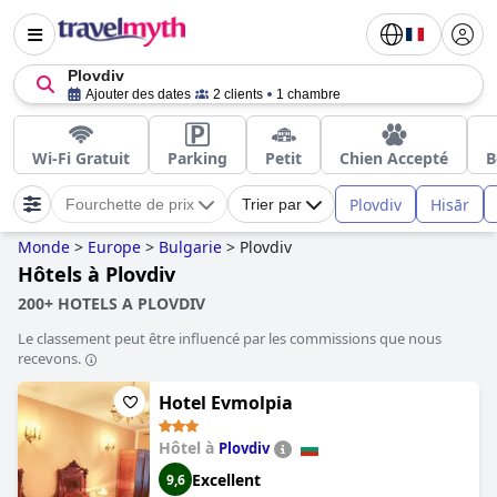
Plovdiv
Ajouter des dates
2 clients
1 chambre
Wi-Fi Gratuit
Parking
Petit
Chien Accepté
B
Plovdiv
Hisār
Fourchette de prix
Trier par
Monde
>
Europe
>
Bulgarie
>
Plovdiv
Hôtels à Plovdiv
200+ HOTELS A PLOVDIV
Le classement peut être influencé par les commissions que nous
recevons.
Hotel Evmolpia
Hôtel à
Plovdiv
Excellent
9,6