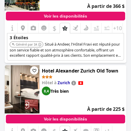
Néanmoins, le niveau général de l'hôtel est considéré comme
À partir de 366 $
très bon pour sa catégorie. La combinaison du confort et des
commodités trois étoiles, ainsi qu'un service supérieur, font de
Voir les disponibilités
l'
Hotel Wettstein
un choix fortement recommandé pour les
voyageurs recherchant plus qu'une expérience trois étoiles
$
+10
habituelle.
3 Étoiles
Situé à Andeer, l'Hôtel Fravi est réputé pour
Généré par IA
son service fiable et son atmosphère confortable, offrant un
excellent rapport qualité-prix à ses clients. Son emplacement en
fait un lieu idéal pour explorer la beauté naturelle de la région.
Hotel Alexander Zurich Old Town
Hôtel à
Zurich
Très bien
8,4
À partir de 225 $
Voir les disponibilités