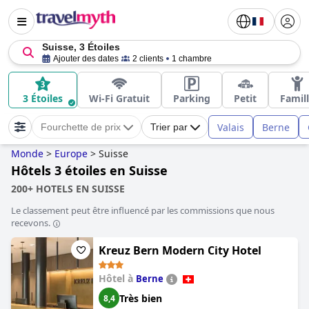
Suisse, 3 Étoiles
Ajouter des dates
2 clients
1 chambre
3 Étoiles
Wi-Fi Gratuit
Parking
Petit
Famil
Valais
Berne
Fourchette de prix
Trier par
Monde
>
Europe
>
Suisse
Hôtels 3 étoiles en Suisse
200+ HOTELS EN SUISSE
Le classement peut être influencé par les commissions que nous
recevons.
Kreuz Bern Modern City Hotel
Hôtel à
Berne
Très bien
8,4