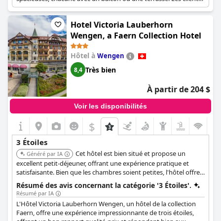
peuvent profiter du WiFi gratuit, d'une piscine et d'un espace
spa, offrant un séjour confortable et relaxant.
Hotel Victoria Lauberhorn
Wengen, a Faern Collection Hotel
Hôtel à
Wengen
Très bien
8,4
À partir de 204 $
Voir les disponibilités
$
3 Étoiles
Cet hôtel est bien situé et propose un
Généré par IA
excellent petit-déjeuner, offrant une expérience pratique et
satisfaisante. Bien que les chambres soient petites, l'hôtel offre
un bon rapport qualité-prix.
Résumé des avis concernant la catégorie '3 Étoiles'.
Résumé par IA
L'Hôtel Victoria Lauberhorn Wengen, un hôtel de la collection
Faern, offre une expérience impressionnante de trois étoiles,