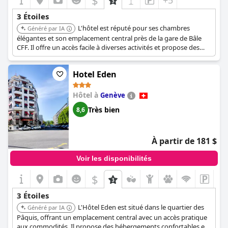
$
+5
pouvant accueillir jusqu'à quatre personnes, ajoutent à son
attrait.
3 Étoiles
L'hôtel est réputé pour ses chambres
Dans l'ensemble, l'Hôtel Bristol Zurich est une option fiable pour
Généré par IA
ceux qui recherchent un séjour de classe moyenne à un prix
élégantes et son emplacement central près de la gare de Bâle
raisonnable en Suisse. Il est considéré comme un hôtel 3 étoiles
CFF. Il offre un accès facile à diverses activités et propose des
moyen à légèrement supérieur à la moyenne, offrant tous les
hébergements confortables à un prix avantageux.
éléments essentiels pour une brève visite de la ville.
Hotel Eden
Hôtel à
Genève
Très bien
8,6
À partir de 181 $
Voir les disponibilités
$
+1
3 Étoiles
L'Hôtel Eden est situé dans le quartier des
Généré par IA
Pâquis, offrant un emplacement central avec un accès pratique
aux commodités. Il propose des hébergements confortables et