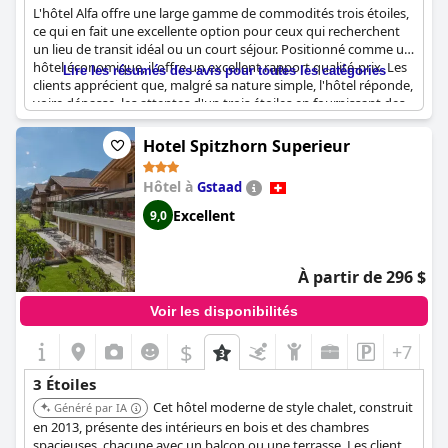
L'hôtel Alfa offre une large gamme de commodités trois étoiles,
ce qui en fait une excellente option pour ceux qui recherchent
un lieu de transit idéal ou un court séjour. Positionné comme un
hôtel économique, il offre un excellent rapport qualité-prix. Les
Lire les résumés des avis pour toutes les catégories
clients apprécient que, malgré sa nature simple, l'hôtel réponde,
voire dépasse, les attentes d'un trois étoiles en fournissant des
services essentiels comme de l'eau et du café pour assurer le
confort.
Hotel Spitzhorn Superieur
Bien qu'il ne s'agisse pas d'un établissement de luxe et que
Hôtel à
Gstaad
certains commentaires mentionnent qu'il peut être en deçà en
termes d'hygiène et de disponibilité de la réception le dimanche
Excellent
9,0
soir, le sentiment général suggère que l'hôtel Alfa est un choix
très rentable. Cela en fait une option attrayante pour les
voyageurs à la recherche d'un hébergement pratique sans luxe
À partir de 296 $
superflu.
Voir les disponibilités
$
+7
3 Étoiles
Cet hôtel moderne de style chalet, construit
Généré par IA
en 2013, présente des intérieurs en bois et des chambres
spacieuses, chacune avec un balcon ou une terrasse. Les clients