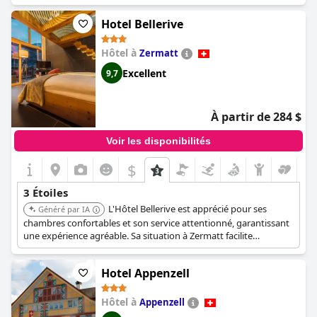
prix plus élevé pour ce qui est offert. Dans l'ensemble, l'
actives, avec un accès facile aux pistes et est situé au pied du Piz
Hotel
Hotel Bellerive
Central Continental
Palü.
offre confort et service dignes d'un hôtel
trois étoiles, dans un cadre d'élégance historique qui pourrait
bénéficier de retouches modernes.
Hôtel à
Zermatt
Excellent
9,7
À partir de 284 $
Voir les disponibilités
$
3 Étoiles
L'Hôtel Bellerive est apprécié pour ses
Généré par IA
chambres confortables et son service attentionné, garantissant
une expérience agréable. Sa situation à Zermatt facilite
l'exploration du village et des montagnes environnantes.
Hotel Appenzell
Hôtel à
Appenzell