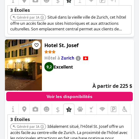
$
+1
3 Étoiles
Situé dans la vieille ville de Zurich, cet hôtel
Généré par IA
offre un accès facile aux sites historiques et aux attractions
culturelles. Son emplacement central permet aux clients de
s'immerger dans la riche histoire de la ville et d'explorer ses
charmantes rues. L'hôtel offre une expérience unique dans un
Hotel St. Josef
cadre vibrant.
Hôtel à
Zurich
Excellent
9,2
À partir de 225 $
Voir les disponibilités
$
+1
3 Étoiles
Idéalement situé, l'Hôtel St. Josef offre un
Généré par IA
accès facile au centre-ville de Zurich. La proximité de l'hôtel avec
les principales attractions en fait une base pratique pour