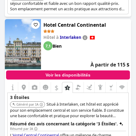
séjour confortable et fiable avec un bon rapport qualité-prix.
Son emplacement permet un accès pratique aux attractions de
la ville et aux activités de plein air.
Hotel Central Continental
Hôtel à
Interlaken
Bien
7,1
À partir de 115 $
Voir les disponibilités
$
3 Étoiles
Situé à Interlaken, cet hôtel est apprécié
Généré par IA
pour son emplacement central et son service fiable. Il constitue
une base confortable et pratique pour explorer la beauté
naturelle environnante et les activités d'aventure.
Résumé des avis concernant la catégorie '3 Étoiles'.
Résumé par IA
L'
Hotel Central Continental
offre un mélange de charme