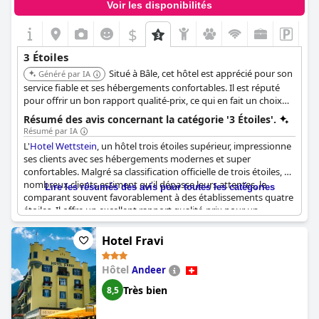
Voir les disponibilités
$
3 Étoiles
Situé à Bâle, cet hôtel est apprécié pour son
Généré par IA
service fiable et ses hébergements confortables. Il est réputé
pour offrir un bon rapport qualité-prix, ce qui en fait un choix
judicieux pour les voyageurs soucieux de leur budget.
Résumé des avis concernant la catégorie '3 Étoiles'.
Résumé par IA
L'
Hotel Wettstein
, un hôtel trois étoiles supérieur, impressionne
ses clients avec ses hébergements modernes et super
confortables. Malgré sa classification officielle de trois étoiles, de
nombreux clients estiment qu'il dépasse leurs attentes, le
Lire les résumés des avis pour toutes les catégories
comparant souvent favorablement à des établissements quatre
étoiles. Il offre un excellent rapport qualité-prix pour un
établissement trois étoiles, proposant des installations et des
services qui vont au-delà de ce que l'on pourrait attendre d'un
Hotel Fravi
hôtel de cette catégorie. L'hôtel dispose d'un charmant jardin,
ajoutant à son confort et à son attrait.
Hôtel
Andeer
Bien que les clients apprécient les installations modernes et
Très bien
8,5
récemment rénovées, certains commentaires suggèrent que la
différence entre les options de chambres pourrait être précisée.