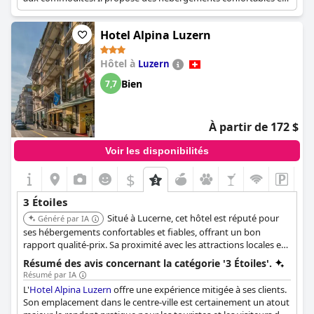
est apprécié pour sa proximité avec les attractions.
Hotel Alpina Luzern
Hôtel à
Luzern
Bien
7,7
À partir de 172 $
Voir les disponibilités
$
+2
3 Étoiles
Situé à Lucerne, cet hôtel est réputé pour
Généré par IA
ses hébergements confortables et fiables, offrant un bon
rapport qualité-prix. Sa proximité avec les attractions locales en
fait une base pratique pour explorer la ville.
Résumé des avis concernant la catégorie '3 Étoiles'.
Résumé par IA
L'
Hotel Alpina Luzern
offre une expérience mitigée à ses clients.
Son emplacement dans le centre-ville est certainement un atout