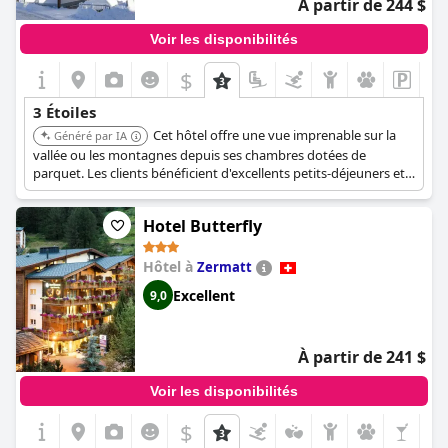
À partir de 244 $
Voir les disponibilités
$
3 Étoiles
Cet hôtel offre une vue imprenable sur la
Généré par IA
vallée ou les montagnes depuis ses chambres dotées de
parquet. Les clients bénéficient d'excellents petits-déjeuners et
d'un accès complet au centre Bellavita Pool & SPA, qui
comprend des saunas, une piscine intérieure et une aire de jeux
Hotel Butterfly
pour enfants.
Hôtel à
Zermatt
Excellent
9,0
À partir de 241 $
Voir les disponibilités
$