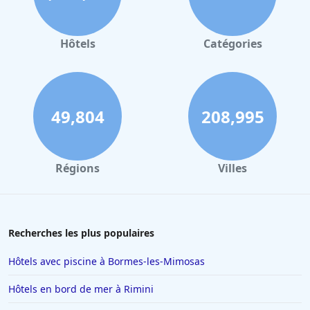
Rhodes-Intérieures
|
Hôtels 3 étoiles à Schwyz
|
Hôtels 3
étoiles à Obwald
|
Hôtels 3 étoiles à
Schaffhausen
|
Hôtels 3 étoiles à Uri
|
Hôtels 3 étoiles à
Hôtels
Catégories
Glaris
|
Hôtels 3 étoiles à Zug
|
Hôtels 3 étoiles à Nidwald
49,804
208,995
Régions
Villes
Recherches les plus populaires
Hôtels avec piscine à Bormes-les-Mimosas
Hôtels en bord de mer à Rimini