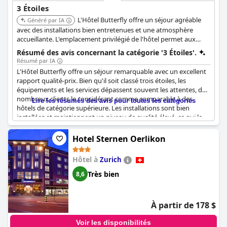
3 Étoiles
L'Hôtel Butterfly offre un séjour agréable
Généré par IA
avec des installations bien entretenues et une atmosphère
accueillante. L'emplacement privilégié de l'hôtel permet aux
clients d'accéder facilement aux attractions locales et aux
Résumé des avis concernant la catégorie '3 Étoiles'.
restaurants.
Résumé par IA
L'Hôtel Butterfly offre un séjour remarquable avec un excellent
rapport qualité-prix. Bien qu'il soit classé trois étoiles, les
équipements et les services dépassent souvent les attentes, de
nombreux clients le considérant comme comparable à des
Lire les résumés des avis pour toutes les catégories
hôtels de catégorie supérieure. Les installations sont bien
installées et maintiennent un niveau de qualité élevé, ce qui le
rend confortable et d'une grande valeur pour son prix. Les
clients mentionnent fréquemment que l'hôtel répond, voire
Hotel Sternen Oerlikon
dépasse, les normes typiques d'un trois étoiles, offrant un
service et des commodités comparables à ceux que l'on trouve
Hôtel à
Zurich
dans des établissements de catégorie supérieure. Dans
l'ensemble, l'établissement est à la hauteur, voire dépasse
Très bien
8,6
souvent, l'expérience attendue pour un hôtel trois étoiles, ce qui
en fait un choix judicieux pour les voyageurs soucieux de leur
budget et à la recherche de qualité et de confort.
À partir de 178 $
Voir les disponibilités