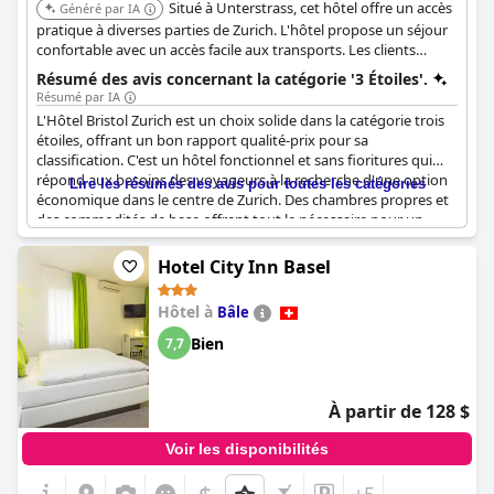
Situé à Unterstrass, cet hôtel offre un accès
des hôtels de ville.
Généré par IA
pratique à diverses parties de Zurich. L'hôtel propose un séjour
Dans l'ensemble, l'Hôtel St. Josef se distingue comme l'une des
confortable avec un accès facile aux transports. Les clients
meilleures options en termes de rapport qualité-prix à Zurich,
peuvent explorer les attractions et les quartiers d'affaires de la
Résumé des avis concernant la catégorie '3 Étoiles'.
offrant une expérience confortable et fonctionnelle qui
ville.
Résumé par IA
correspond bien à sa désignation trois étoiles.
L'Hôtel Bristol Zurich est un choix solide dans la catégorie trois
étoiles, offrant un bon rapport qualité-prix pour sa
classification. C'est un hôtel fonctionnel et sans fioritures qui
répond aux besoins des voyageurs à la recherche d'une option
Lire les résumés des avis pour toutes les catégories
économique dans le centre de Zurich. Des chambres propres et
des commodités de base offrent tout le nécessaire pour un
court séjour, ce qui en fait un choix économique idéal.
Hotel City Inn Basel
Bien que l'hôtel puisse sembler un peu daté et avoir besoin d'un
rafraîchissement, la qualité générale est acceptable. Les clients
Hôtel à
Bâle
apprécient l'approche honnête de l'hôtel, offrant des
commodités standard sans prétendre offrir le luxe d'un quatre
Bien
7,7
étoiles.
Le petit-déjeuner est simple et typique pour sa catégorie,
À partir de 128 $
correspondant aux attentes d'un établissement trois étoiles.
L'emplacement de l'hôtel à Zurich est très pratique pour le prix,
Voir les disponibilités
ce qui en fait un excellent compromis pour ceux qui souhaitent
séjourner au centre sans trop dépenser. Les grandes chambres,