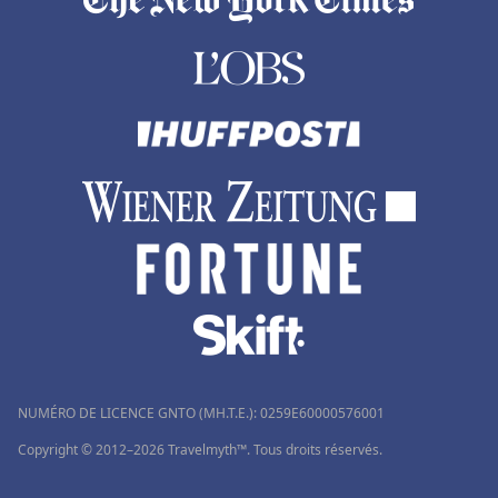
NUMÉRO DE LICENCE GNTO (MH.T.E.): 0259Ε60000576001
Copyright © 2012–2026 Travelmyth™. Tous droits réservés.