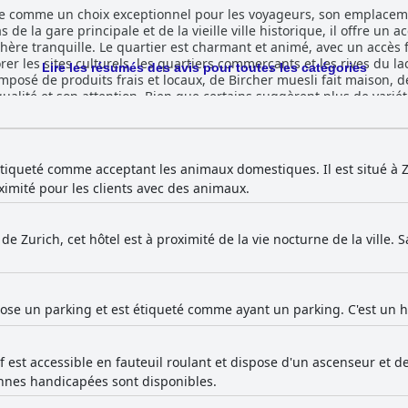
ngue comme un choix exceptionnel pour les voyageurs, son emplaceme
de la gare principale et de la vieille ville historique, il offre un a
hère tranquille. Le quartier est charmant et animé, avec un accès
s sites culturels, les quartiers commerçants et les rives du lac de Zurich. L'hô
Lire les résumés des avis pour toutes les catégories
omposé de produits frais et locaux, de Bircher muesli fait maison, de
ualité et son attention. Bien que certains suggèrent plus de variété
ients. Les options de dîner proposées par l'hôtel sont bien accueil
 et bien préparée, ainsi que le personnel de cuisine accommodant 
 est réputé pour sa bonne cuisine, malgré un menu quelque peu lim
s à proximité, notamment les établissements suisses et italiens tra
étiqueté comme acceptant les animaux domestiques. Il est situé à Z
sont largement appréciées pour leur design moderne, élégant et mi
ximité pour les clients avec des animaux.
 ont abouti à un mobilier contemporain et à des caractéristiques p
 tranquilles sont équipées de commodités essentielles, offrant un
r beaucoup de lumière naturelle. L'hôtel s'adresse également aux f
de Zurich, cet hôtel est à proximité de la vie nocturne de la ville. S
e nettoyage professionnels de l'hôtel garantissent un environneme
t mémorable. De la réception au service de ménage, le personnel e
der pour toute demande, établissant ainsi une norme élevée en matiè
ose un parking et est étiqueté comme ayant un parking. C'est un h
tout avec la disponibilité de places de parking dans la cour moyenn
s signifie qu'il est recommandé de réserver à l'avance. Malgré cert
ulignent le bruit occasionnel de la vie nocturne
sef est accessible en fauteuil roulant et dispose d'un ascenseur et d
énéral est que la commodité d'être proche des options de divertis
onnes handicapées sont disponibles.
es lits confortables, bien que les préférences personnelles concern
 est admiré pour son emplacement stratégique, ses chambres modern