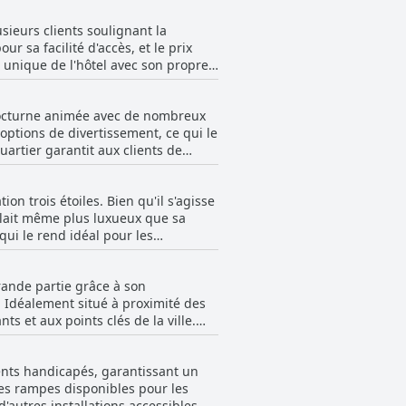
l'ensemble, les expériences avec le
sieurs clients soulignant la
res rencontrant des problèmes de
ssements de chambre bien pensés et à
 sa facilité d'accès, et le prix
 volonté de se surpasser, a laissé
 unique de l'hôtel avec son propre
culièrement pratique et sûr, offrant
és à son attitude professionnelle et
r les voyageurs à la recherche d'un
e nocturne animée avec de nombreux
s'avérer difficile pour les véhicules
 options de divertissement, ce qui le
ement gratuit dans la rue est
artier garantit aux clients de
ui ne peuvent pas obtenir de place
er
ntés à du bruit la nuit. Les avis
r les options de stationnement.
ion trois étoiles. Bien qu'il s'agisse
culation, ce qui peut parfois
onnement pratiques et accessibles en
mblait même plus luxueux que sa
ans la nuit provenant des bars
qui le rend idéal pour les
nnes ayant le sommeil léger. Malgré
ions occasionnelles pour de
ettre la qualité. Les critiques ont
grande partie grâce à son
ble pour un hôtel de cette
. Idéalement situé à proximité des
ts et aux points clés de la ville.
les voyageurs soucieux de leur
 garantissant des sessions
 caractéristique typique des hôtels
lients handicapés, garantissant un
 des remarques positives pour leurs
les.
 des rampes disponibles pour les
ement. L'environnement commercial
d'autres installations accessibles.