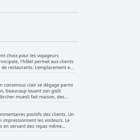
lent choix pour les voyageurs
incipale, l'hôtel permet aux clients
été de restaurants. L'emplacement est
cherchent à être proches du cœur de
s un consensus clair se dégage parmi
 que les musées, les quartiers
bon, beaucoup louant son goût
crit comme charmant et dynamique,
 Bircher muesli fait maison, des
 et du yaourt, ainsi que des options
ns une rue plus calme, mais proche
ations culturelles et de loisirs à
mmentaires positifs des clients. Un
, donne un bon ton à la journée, de
ui impressionnent les visiteurs. Le
la terrasse, qui offre une
ives en servant des repas même
t petit-déjeuner qui permet de bien
 des saucisses, et l'inclusion de
St. Josef répond largement aux