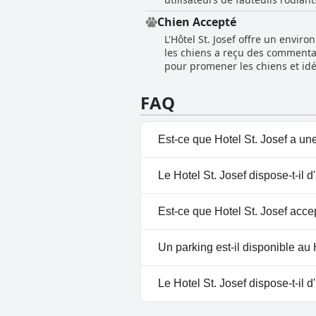
global est jugé excellent, s'alignant bien sur l
L'énergie de refroidissement na
WiFi gratuit, contribuent à la fo
Chien Accepté
arrangeant est particulièrement
également des billets gratuits 
L'Hôtel St. Josef offre un envi
que les portes restent ouvertes
distractions agréables pendant les temps morts. En résumé, l'Hôtel St. Josef es
les chiens a reçu des commenta
de la gare et à quelques pas de l
restauration aux voyageurs d'aff
pour promener les chiens et idé
chambres, ce qui souligne dava
gratuits pour le zoo voisin, ajo
FAQ
Est-ce que Hotel St. Josef a un
Non, Hotel St. Josef n'a pas de 
Le Hotel St. Josef dispose-t-il d
Non, il n'y a pas de spa à Hotel 
Est-ce que Hotel St. Josef acce
Oui, Hotel St. Josef accueille le
Un parking est-il disponible au 
Oui, un parking est disponible 
Le Hotel St. Josef dispose-t-il d
Non, Hotel St. Josef n'a pas de 