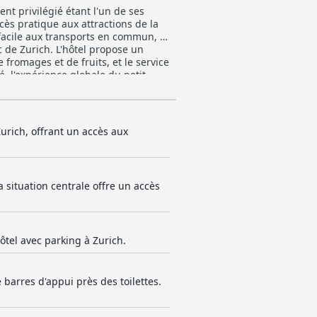
nt privilégié étant l'un de ses
ccès pratique aux attractions de la
 facile aux transports en commun, ce
tel propose un
 fromages et de fruits, et le service
, l'expérience globale du petit-
lies, de nombreux clients
qui assure une expérience culinaire
ité, et les recommandations du
ditionnels, sont très appréciées.
urich, offrant un accès aux
nimaliste, offrant un environnement
ratiques qui améliorent le confort
 séjour agréable complété par de
amilles avec des suites junior
a situation centrale offre un accès
nt toujours frais et accueillant
st connu pour sa politesse, son
re de service à la clientèle. Le
ôtel avec parking à Zurich.
ant un prix raisonnable.
ains défis logistiques, les options
e barres d'appui près des toilettes.
sement est un avantage important.
ant la fermeté du matelas varient.
es et propres, ses excellentes