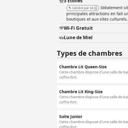
3 Étoiles
options de restauration et le serv
Idéalement situ
Généré par IA
à la recherche d'un séjour confortab
principales attractions en fait 
boutiques et aux sites culturels.
Wi-Fi Gratuit
Lune de Miel
Types de chambres
Chambre Lit Queen-Size
Cette chambre dispose d'une salle de bain
coffre-fort.
Chambre Lit King-Size
Cette chambre dispose d'une salle de bain
coffre-fort.
Suite Junior
Cette chambre dispose d'une salle de bain
coffre-fort.