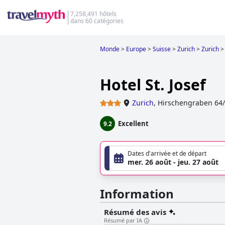
7,258,491 hôtels
dans 60 catégories
Monde
>
Europe
>
Suisse
>
Zurich
>
Zurich
>
Hotel St. Josef
Zurich
,
Hirschengraben 64
Excellent
9.2
Dates d'arrivée et de départ
mer. 26 août - jeu. 27 août
Information
Résumé des avis
Résumé par IA