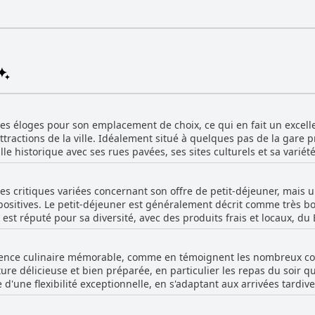
t des éloges pour son emplacement de choix, ce qui en fait un excel
ttractions de la ville. Idéalement situé à quelques pas de la gare pr
ville historique avec ses rues pavées, ses sites culturels et sa vari
ral et relativement calme, ce qui convient parfaitement à ceux qui 
t des critiques variées concernant son offre de petit-déjeuner, mai
s pratique pour se déplacer dans Zurich. Les principaux sites, tels
s positives. Le petit-déjeuner est généralement décrit comme très 
ord du lac, sont accessibles à pied. Le quartier lui-même est dé
t est réputé pour sa diversité, avec des produits frais et locaux, du
ccès à l'hôtel depuis la gare centrale et l'accessibilité globale
s fruits. L'inclusion d'éléments consistants comme du saumon fumé
ville contribuent à son attrait. Avec une position stratégique da
osef se distingue comme un excellent point de départ pour les explor
érience culinaire mémorable, comme en témoignent les nombreux co
le. Le petit-déjeuner, souvent décrit comme copieux et satisfaisant
ture délicieuse et bien préparée, en particulier les repas du soir q
uel point il est bien organisé, y compris la belle installation sur 
e d'une flexibilité exceptionnelle, en s'adaptant aux arrivées tard
 l'ajout de plus
ients apprécient les savoureuses options de déjeuner et l'excellen
'incorporation de plus de plats chauds comme des œufs brouillés et
lgré ces quelques points à améliorer, le petit-déjeuner à l'Hôtel 