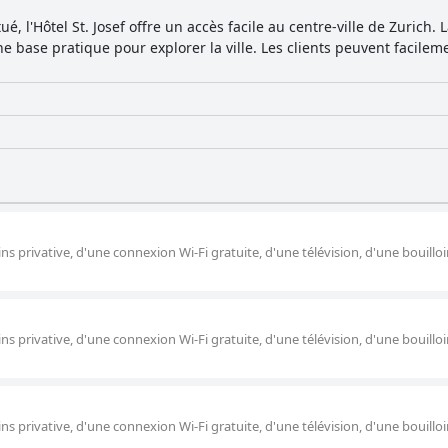
ice exceptionnel de son personnel, ce qui en fait une option forte
é, l'Hôtel St. Josef offre un accès facile au centre-ville de Zurich. 
le et pratique à Zurich.
une base pratique pour explorer la ville. Les clients peuvent facile
s privative, d'une connexion Wi-Fi gratuite, d'une télévision, d'une bouilloi
s privative, d'une connexion Wi-Fi gratuite, d'une télévision, d'une bouilloi
s privative, d'une connexion Wi-Fi gratuite, d'une télévision, d'une bouilloi