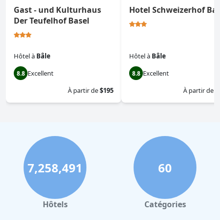
Gast - und Kulturhaus
Hotel Schweizerhof Bas
Der Teufelhof Basel
Hôtel
à
Bâle
Hôtel
à
Bâle
Excellent
Excellent
8.8
8.8
À partir de
$195
À partir de
$
7,258,491
60
Hôtels
Catégories