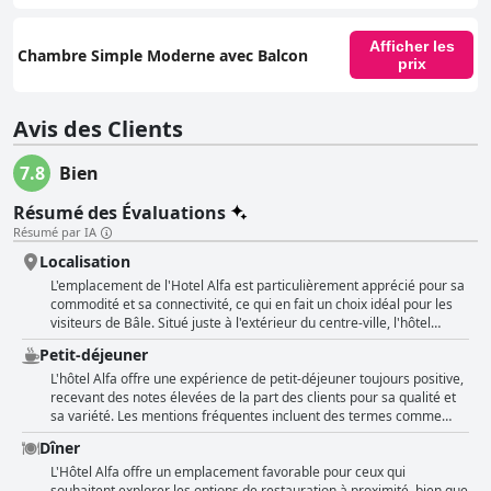
Afficher les
Chambre Simple Moderne avec Balcon
prix
Avis des Clients
7.8
Bien
Résumé des Évaluations
Résumé par IA
Localisation
L'emplacement de l'Hotel Alfa est particulièrement apprécié pour sa
commodité et sa connectivité, ce qui en fait un choix idéal pour les
visiteurs de Bâle. Situé juste à l'extérieur du centre-ville, l'hôtel
bénéficie d'excellentes liaisons de transport avec un arrêt de
Petit-déjeuner
tramway juste devant, assurant un accès rapide et facile au centre-
ville de Bâle en moins de 10 minutes. Les clients soulignent
L'hôtel Alfa offre une expérience de petit-déjeuner toujours positive,
fréquemment la commodité de la proximité de l'hôtel avec
recevant des notes élevées de la part des clients pour sa qualité et
l'autoroute et le Rhin, le rendant facilement accessible pour ceux qui
sa variété. Les mentions fréquentes incluent des termes comme
voyagent en voiture et offrant des sentiers de promenade
"très bon", "excellent" et "délicieux", beaucoup appréciant la
Dîner
pittoresques. L'hôtel fournit des cartes de transport public gratuites,
fraîcheur et les options santé disponibles. Le buffet du petit-déjeuner
améliorant l'expérience globale en permettant une utilisation
est souligné comme étant abondant et bien organisé, bien que
L'Hôtel Alfa offre un emplacement favorable pour ceux qui
gratuite et illimitée des tramways, bus et trains, simplifiant ainsi les
certains clients aient noté qu'il pourrait bénéficier de plus de variété
souhaitent explorer les options de restauration à proximité, bien que