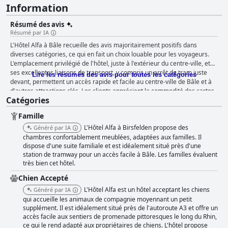
Information
Résumé des avis
Résumé par IA
L'Hôtel Alfa à Bâle recueille des avis majoritairement positifs dans
diverses catégories, ce qui en fait un choix louable pour les voyageurs.
L'emplacement privilégié de l'hôtel, juste à l'extérieur du centre-ville, et
ses excellentes liaisons de transport, y compris un arrêt de tram juste
Lire les résumés des avis pour toutes les catégories
devant, permettent un accès rapide et facile au centre-ville de Bâle et à
d'autres attractions clés. Les clients apprécient la commodité des cartes
Catégories
de transport public gratuites et l'accès facile aux principales autoroutes,
aux supermarchés et aux sentiers de randonnée pittoresques le long du
Famille
Rhin. La proximité des lieux d'affaires et des musées populaires renforce
encore son attrait. L'expérience du petit-déjeuner à l'Hôtel Alfa est
L'Hôtel Alfa à Birsfelden propose des
Généré par IA
régulièrement saluée pour sa qualité et sa variété, de nombreux clients
chambres confortablement meublées, adaptées aux familles. Il
soulignant la fraîcheur et l'abondance des options, notamment le
dispose d'une suite familiale et est idéalement situé près d'une
station de tramway pour un accès facile à Bâle. Les familles évaluent
véritable fromage suisse. Bien que certains suggèrent des améliorations
très bien cet hôtel.
en termes de variété et de réapprovisionnement, le sentiment général
est que le petit-déjeuner offre un début de journée satisfaisant et sain.
Chien Accepté
Bien que le restaurant de l'hôtel soit fermé depuis la pandémie, les
L'Hôtel Alfa est un hôtel acceptant les chiens
Généré par IA
environs compensent avec une riche sélection de restaurants. Les clients
qui accueille les animaux de compagnie moyennant un petit
peuvent profiter d'une variété de restaurants, allant des authentiques
supplément. Il est idéalement situé près de l'autoroute A3 et offre un
pizzerias italiennes aux restaurants thaïlandais tard le soir et à la cuisine
accès facile aux sentiers de promenade pittoresques le long du Rhin,
suisse traditionnelle, tous situés à quelques pas. Les avis sur les
ce qui le rend adapté aux propriétaires de chiens. L'hôtel propose