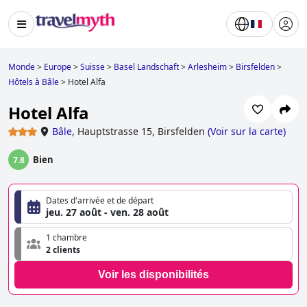
Monde
>
Europe
>
Suisse
>
Basel Landschaft
>
Arlesheim
>
Birsfelden
>
Hôtels à Bâle
>
Hotel Alfa
Hotel Alfa
Bâle
,
Hauptstrasse 15, Birsfelden
(
Voir sur la carte
)
Bien
7.8
Dates d'arrivée et de départ
jeu. 27 août - ven. 28 août
1 chambre
2 clients
Voir les disponibilités