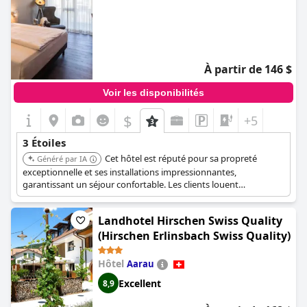
À partir de 146 $
Voir les disponibilités
$
+5
3 Étoiles
Cet hôtel est réputé pour sa propreté
Généré par IA
exceptionnelle et ses installations impressionnantes,
garantissant un séjour confortable. Les clients louent
constamment le personnel amical et attentif, ce qui en fait un
choix de premier ordre pour les voyageurs d'affaires et de
Landhotel Hirschen Swiss Quality
loisirs. Sa note globale est de 8,4, avec une performance du
personnel notée à 8,8 et une propreté à 8,9.
(Hirschen Erlinsbach Swiss Quality)
Hôtel
Aarau
Excellent
8,9