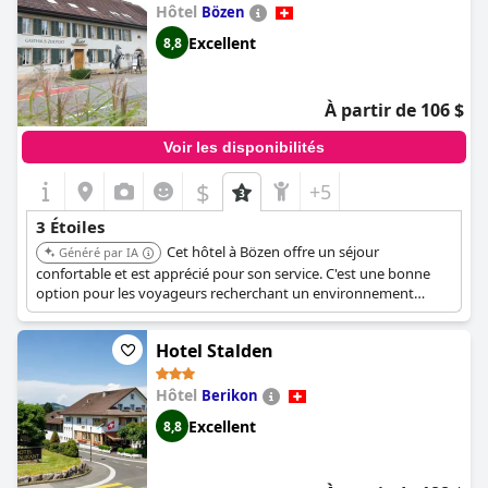
Hôtel
Bözen
Excellent
8,8
À partir de 106 $
Voir les disponibilités
$
+5
3 Étoiles
Cet hôtel à Bözen offre un séjour
Généré par IA
confortable et est apprécié pour son service. C'est une bonne
option pour les voyageurs recherchant un environnement
agréable et accueillant.
Hotel Stalden
Hôtel
Berikon
Excellent
8,8