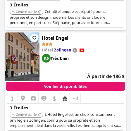
3 Étoiles
Cet hôtel unique est réputé pour sa
Généré par IA
propreté et son design moderne. Les clients ont loué le
personnel, en particulier Stéphanie, pour avoir fourni un
excellent service qui dépasse les attentes pour un hôtel 3
étoiles. Certaines critiques suggèrent qu'il ressemble davantage
Hotel Engel
à une expérience 4 étoiles.
Hôtel
Zofingen
Très bien
8,6
À partir de 186 $
Voir les disponibilités
$
+4
3 Étoiles
L'Hôtel Engel est un choix constamment
Généré par IA
privilégié à Zofingen, connu pour sa propreté et son
emplacement idéal dans la vieille ville. Les clients apprécient son
cadre magnifique et son accessibilité aux commodités locales.