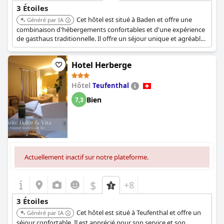
3 Étoiles
Cet hôtel est situé à Baden et offre une
Généré par IA
combinaison d'hébergements confortables et d'une expérience
de gasthaus traditionnelle. Il offre un séjour unique et agréable
aux clients.
Hotel Herberge
Hôtel
Teufenthal
Bien
7,3
Actuellement inactif sur notre plateforme.
$
+8
3 Étoiles
Cet hôtel est situé à Teufenthal et offre un
Généré par IA
séjour confortable. Il est apprécié pour son service et son