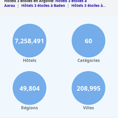
Hôtels 3 étoiles en Argovie
:
Hôtels 3 étoiles à
Aarau
|
Hôtels 3 étoiles à Baden
|
Hôtels 3 étoiles à
La propreté de l'hôtel est fréquemment saluée, contribuant à
Kulm
|
Hôtels 3 étoiles à Zofingen
|
Hôtels 3 étoiles à
une expérience client très positive, bien que l'on mentionne
Laufenburg
|
Hôtels 3 étoiles à Bremgarten
|
Hôtels 3
parfois des lacunes qui suggèrent une marge d'amélioration. Le
étoiles à Lenzburg
|
Hôtels 3 étoiles à Muri
|
Hôtels 3
personnel est constamment félicité pour sa gentillesse, son
étoiles à Rheinfelden
|
Hôtels 3 étoiles à Zurzach
|
Hôtels
serviabilité et son attention, ce qui améliore considérablement
3 étoiles à Brugg
l'atmosphère accueillante et arrangeante.
7,258,491
60
L'un des principaux attraits est la proximité de l'hôtel avec le spa
thermal, les clients bénéficiant d'un accès illimité inclus dans leur
séjour. Cette caractéristique, ainsi que la piscine naturelle et la
piscine extérieure gratuite à Zurzach, ajoutent une valeur
Hôtels
Catégories
substantielle et du plaisir à l'expérience globale.
Pour les familles, l'hôtel est une destination chérie, offrant des
équipements adaptés aux enfants, tels que des salles de jeux et
des options de restauration axées sur la famille, ce qui en fait un
endroit idéal pour des escapades familiales agréables et
49,804
208,995
relaxantes.
Dans l'ensemble, l'hôtel VitalBoutique Zurzacherhof se distingue
par son excellent emplacement, sa restauration de haute
Régions
Villes
qualité, ses chambres propres et confortables et son service
exceptionnel, ce qui en fait un choix privilégié pour les visiteurs
souhaitant profiter du meilleur de Zurzach.