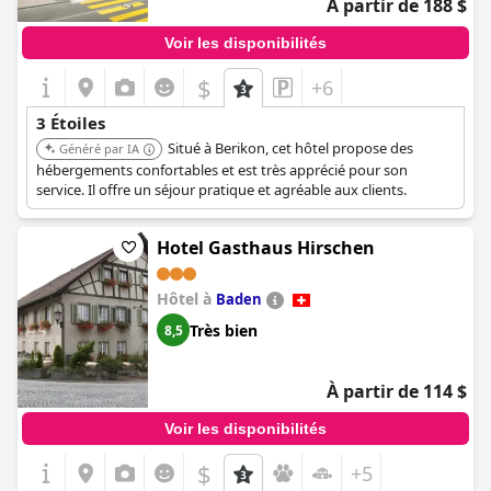
À partir de 188 $
Voir les disponibilités
$
+6
3 Étoiles
Situé à Berikon, cet hôtel propose des
Généré par IA
hébergements confortables et est très apprécié pour son
service. Il offre un séjour pratique et agréable aux clients.
Hotel Gasthaus Hirschen
Hôtel à
Baden
Très bien
8,5
À partir de 114 $
Voir les disponibilités
$
+5