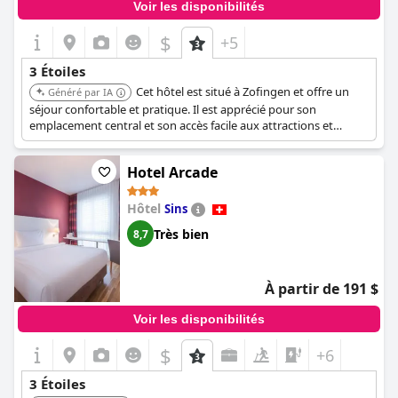
Voir les disponibilités
$
+5
3 Étoiles
Cet hôtel est situé à Zofingen et offre un
Généré par IA
séjour confortable et pratique. Il est apprécié pour son
emplacement central et son accès facile aux attractions et
commodités locales.
Hotel Arcade
Hôtel
Sins
Très bien
8,7
À partir de 191 $
Voir les disponibilités
$
+6
3 Étoiles