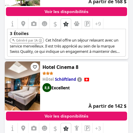
À partir de 168 $
Voir les disponibilités
$
+9
3 Étoiles
Cet hôtel offre un séjour relaxant avec un
Généré par IA
service merveilleux. Il est très apprécié au sein de la marque
Swiss Quality, ce qui indique un engagement à maintenir des
normes élevées de service et de confort. Il est situé dans un
emplacement pratique.
Hotel Cinema 8
Hôtel
Schöftland
Excellent
8,8
À partir de 142 $
Voir les disponibilités
$
+3