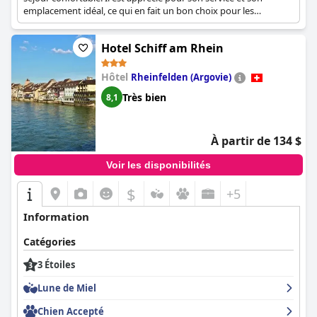
emplacement idéal, ce qui en fait un bon choix pour les
voyageurs.
Hotel Schiff am Rhein
Hôtel
Rheinfelden (Argovie)
Très bien
8,1
À partir de 134 $
Voir les disponibilités
$
+5
Information
Catégories
3 Étoiles
Lune de Miel
Chien Accepté