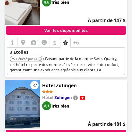
Très bien
8,6
À partir de 147 $
Voir les disponibilités
$
+6
3 Étoiles
Faisant partie de la marque Swiss Quality,
Généré par IA
cet hôtel respecte des normes élevées de service et de confort,
garantissant une expérience agréable aux clients. La
désignation Swiss Quality indique un niveau de qualité fiable et
constant.
Hotel Zofingen
Hôtel
Zofingen
Très bien
8,3
À partir de 181 $