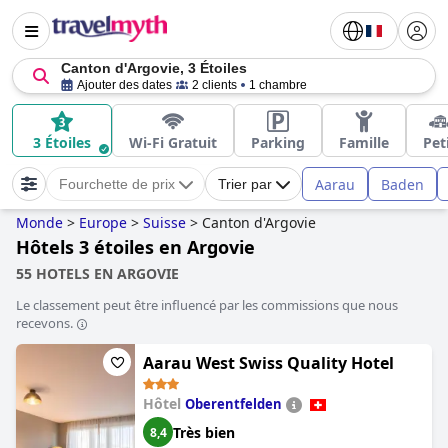
Canton d'Argovie, 3 Étoiles
Ajouter des dates
2 clients
1 chambre
3 Étoiles
Wi-Fi Gratuit
Parking
Famille
Pet
Aarau
Baden
Fourchette de prix
Trier par
Monde
>
Europe
>
Suisse
>
Canton d'Argovie
Hôtels 3 étoiles en Argovie
55 HOTELS EN ARGOVIE
Le classement peut être influencé par les commissions que nous
recevons.
Aarau West Swiss Quality Hotel
Hôtel
Oberentfelden
Très bien
8,4