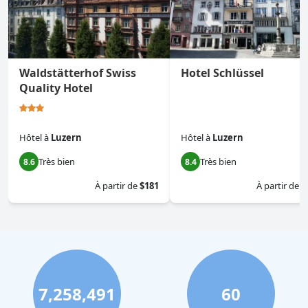
Waldstätterhof Swiss
Hotel Schlüssel
Quality Hotel
Hôtel
à
Luzern
Hôtel
à
Luzern
Très bien
Très bien
8.6
8.4
À partir de
$181
À partir de
$
7,258,491
60