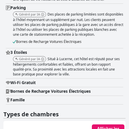
personnel de l'Hotel Alpina Luzern est fréquemment félicité pour sa
gentillesse et son serviabilité. L'atmosphère accueillante, ainsi que
Parking
l'équipe de réception attentive et professionnelle, améliorent
Des places de parking limitées sont disponibles
Généré par IA
considérablement l'expérience client. Les exemples de service
à l'hôtel moyennant un supplément par nuit. Les clients peuvent
personnalisé, tels que les surclassements de chambre et la résolution de
utiliser les places de parking publiques à la gare avec un accès direct
problèmes techniques, soulignent davantage leur engagement envers la
à l'hôtel ou utiliser les places de parking publiques blanches avec
satisfaction des clients. En revanche, les performances du WiFi sont
une carte de stationnement achetée à la réception.
variables ; si certains clients le trouvent efficace, d'autres le décrivent
comme faible et peu fiable. Le stationnement, bien que sûr et pratique,
Bornes de Recharge Voitures Électriques
est limité et les clients sont souvent redirigés vers le parking de la gare
voisine, dont les tarifs sont considérés comme un peu élevés par
3 Étoiles
certains. Le confort des lits reçoit généralement des commentaires
Situé à Lucerne, cet hôtel est réputé pour ses
Généré par IA
positifs, bien que certains mentionnent des matelas usés et
hébergements confortables et fiables, offrant un bon rapport
l'inconvénient des lits doubles composés de deux matelas simples. La
qualité-prix. Sa proximité avec les attractions locales en fait une
propreté de la literie et des chambres reste constamment élevée. Malgré
base pratique pour explorer la ville.
des inconvénients mineurs, tels qu'un décor daté, l'absence de
Wi-Fi Gratuit
climatisation et une fiabilité WiFi variable, l'Hotel Alpina Luzern offre une
expérience généralement positive. Son emplacement imbattable, ses
Bornes de Recharge Voitures Électriques
chambres propres et spacieuses, son petit-déjeuner satisfaisant et son
personnel exceptionnellement sympathique en font un choix privilégié
Famille
parmi les voyageurs, offrant une option pratique tant pour les courts
séjours que pour les séjours prolongés.
Types de chambres
Afficher les