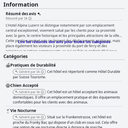
Information
Résumé des avis
Résumé par IA
L'Hotel Alpina Luzern se distingue notamment par son emplacement
central exceptionnel, vivement salué par les clients pour sa proximité
avec la gare, le centre historique et les principales attractions de la ville.
Cette position permet non seulement des déplacements pratiques, mais
Lire les résumés des avis pour toutes les catégories
place également les visiteurs à proximité du port de ferry et des
principaux quartiers commerçants, ce qui en fait un endroit idéal pour
Catégories
explorer Lucerne à pied. Le petit-déjeuner à l'Hotel Alpina Luzern est un
autre point fort, les commentaires le décrivant fréquemment comme
Pratiques de Durabilité
excellent et varié, répondant à diverses préférences alimentaires, y
compris les options végétaliennes. Les clients ont apprécié le service de
Cet hôtel est répertorié comme Hôtel Durable
Généré par IA
petit-déjeuner aux hôtels Metropol ou Monopol voisins, notant la qualité
par Suisse Tourisme.
et le rapport qualité-prix pour un début de journée satisfaisant. Les
Chien Accepté
chambres de l'hôtel sont louées pour leur espace et leur propreté, des
Cet hôtel est un hôtel acceptant les animaux
éléments essentiels pour un séjour confortable. Les familles apprécient
Généré par IA
particulièrement les grandes chambres communicantes. Les salles de
domestiques. Il offre un emplacement pratique et des équipements
confortables pour les clients avec des animaux.
bain, bien que parfois désuètes, sont reconnues pour leur propreté et
leurs matériaux de haute qualité. Cependant, certains clients trouvent le
Vie Nocturne
décor daté et le manque de climatisation problématique, surtout par
Situé sur la Frankenstrasse, cet hôtel est
Généré par IA
temps chaud. Le confort des chambres est augmenté par des vues
proche du Franky Bar, qui dispose d'un club en sous-sol. Cela offre
agréables depuis les balcons et des équipements bien pensés. Le
une option de vie nocturne directe à distance de marche.