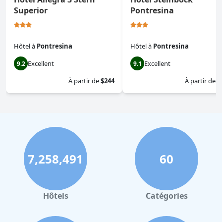
Superior
Pontresina
Hôtel
à
Pontresina
Hôtel
à
Pontresina
Excellent
Excellent
9.2
9.1
À partir de
$244
À partir de
$
7,258,491
60
Hôtels
Catégories