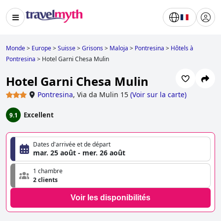
Monde
>
Europe
>
Suisse
>
Grisons
>
Maloja
>
Pontresina
>
Hôtels à
Pontresina
>
Hotel Garni Chesa Mulin
Hotel Garni Chesa Mulin
Pontresina
,
Via da Mulin 15
(
Voir sur la carte
)
Excellent
9.1
Dates d'arrivée et de départ
mar. 25 août - mer. 26 août
1 chambre
2 clients
Voir les disponibilités