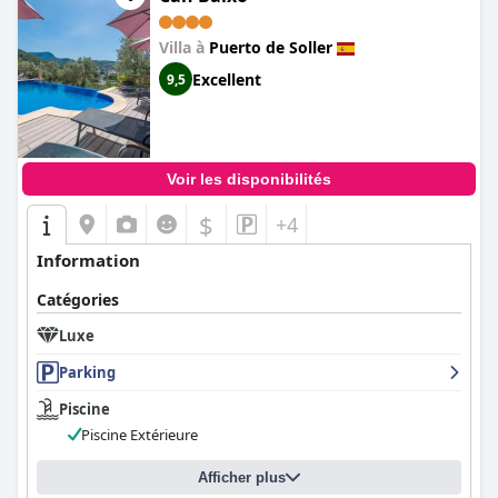
offre généralement un séjour satisfaisant et confortable qui est
bien considéré par ses clients.
Villa à
Puerto de Soller
Excellent
9,5
Voir les disponibilités
$
+4
Information
Catégories
Luxe
Parking
Piscine
Piscine Extérieure
Afficher plus