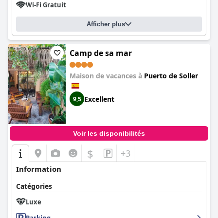
Wi-Fi Gratuit
Afficher plus
Camp de sa mar
Maison de vacances à
Puerto de Soller
Excellent
9,5
Voir les disponibilités
$
+3
Information
Catégories
Luxe