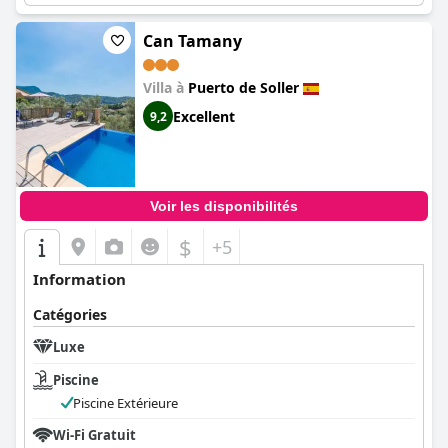
Can Tamany
Villa à
Puerto de Soller
Excellent
9,2
Voir les disponibilités
$
+5
Information
Catégories
Luxe
Piscine
Piscine Extérieure
Wi-Fi Gratuit