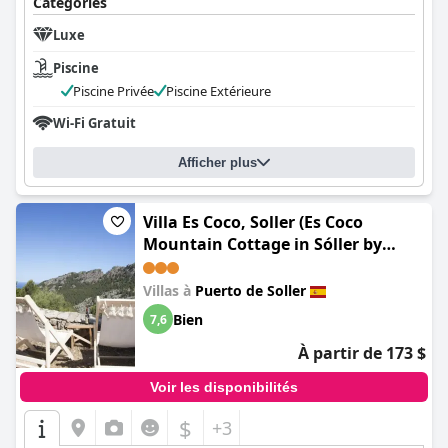
Catégories
Luxe
Piscine
Piscine Privée
Piscine Extérieure
Wi-Fi Gratuit
Afficher plus
Villa Es Coco, Soller (Es Coco
Mountain Cottage in Sóller by
PriorityVillas)
Villas à
Puerto de Soller
Bien
7,6
À partir de 173 $
Voir les disponibilités
$
+3