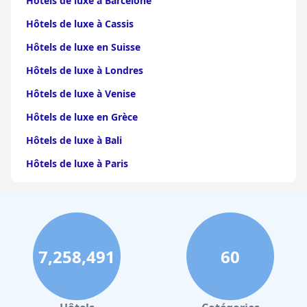
Hôtels de luxe à Barcelone
Hôtels de luxe à Cassis
Hôtels de luxe en Suisse
Hôtels de luxe à Londres
Hôtels de luxe à Venise
Hôtels de luxe en Grèce
Hôtels de luxe à Bali
Hôtels de luxe à Paris
Hôtels de luxe en Alsace
Hôtels de luxe au Maroc
Hôtels de luxe à Avignon
7,258,491
60
Hôtels de luxe en Crète
Hôtels de luxe à Zanzibar
Hôtels de luxe au Pays basque