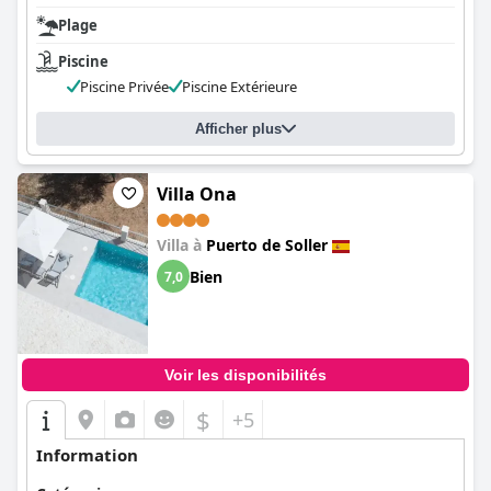
Plage
Piscine
Piscine Privée
Piscine Extérieure
Afficher plus
Villa Ona
Villa à
Puerto de Soller
Bien
7,0
Voir les disponibilités
$
+5
Information