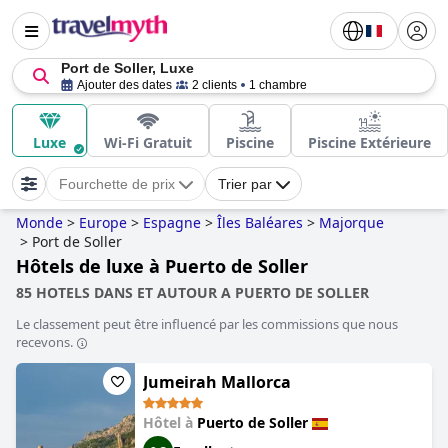
Port de Soller, Luxe
Ajouter des dates
2 clients
1 chambre
Luxe
Wi-Fi Gratuit
Piscine
Piscine Extérieure
Fourchette de prix
Trier par
Monde
>
Europe
>
Espagne
>
Îles Baléares
>
Majorque
>
Port de Soller
Hôtels de luxe à Puerto de Soller
85 HOTELS DANS ET AUTOUR A PUERTO DE SOLLER
Le classement peut être influencé par les commissions que nous
recevons.
Jumeirah Mallorca
Hôtel à
Puerto de Soller