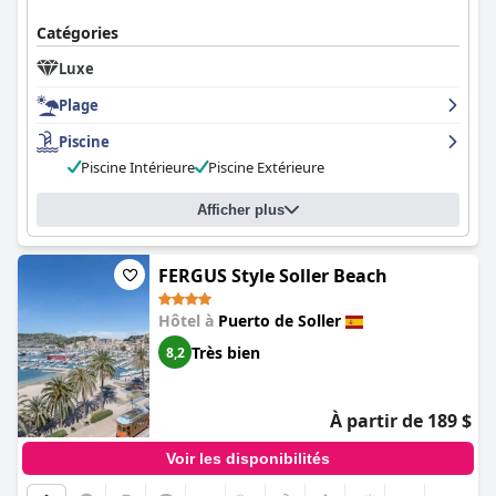
Catégories
Luxe
Plage
Piscine
Piscine Intérieure
Piscine Extérieure
Afficher plus
FERGUS Style Soller Beach
Hôtel à
Puerto de Soller
Très bien
8,2
À partir de 189 $
Voir les disponibilités