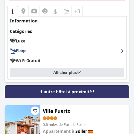
$
+3
Information
Catégories
Luxe
Plage
Wi-Fi Gratuit
Afficher plus
1 autre hôtel à proximité !
Villa Puerto
0.6 miles de Port de Soller
Appartement à
Soller