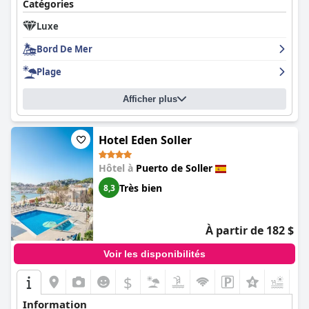
Catégories
Luxe
Bord De Mer
Plage
Afficher plus
Hotel Eden Soller
Hôtel à
Puerto de Soller
Très bien
8,3
À partir de 182 $
Voir les disponibilités
$
Information