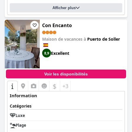
Afficher plus
Con Encanto
Maison de vacances à
Puerto de Soller
Excellent
8,9
Voir les disponibilités
$
+3
Information
Catégories
Luxe
Plage