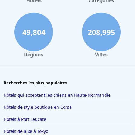
Hôtels
Catégories
Hôtels de luxe en Italie
Hôtels de luxe à Ibiza
Hôtels de luxe en Turquie
49,804
208,995
Hôtels de luxe en Andalousie
Hôtels de luxe en Polynésie française
Régions
Villes
Hôtels de luxe en Tanzanie
Hôtels de luxe à Playa del Carmen
Hôtels de luxe à Berlin
Recherches les plus populaires
Hôtels de luxe en Rhone Alpes
Hôtels qui acceptent les chiens en Haute-Normandie
Hôtels de luxe à Megève
Hôtels de style boutique en Corse
Hôtels de luxe à Mougins
Hôtels à Port Leucate
Hôtels de luxe en Laponie
Hôtels de luxe à Tokyo
Hôtels de luxe à Saint-Remy-de-Provence