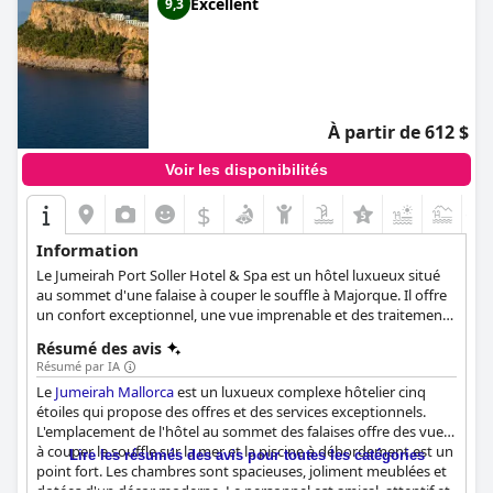
Excellent
9,3
À partir de 612 $
Voir les disponibilités
$
+1
Information
Le Jumeirah Port Soller Hotel & Spa est un hôtel luxueux situé
au sommet d'une falaise à couper le souffle à Majorque. Il offre
un confort exceptionnel, une vue imprenable et des traitements
innovants et naturels inspirés de la région dans son spa primé.
Résumé des avis
L'hôtel offre un accueil espagnol chaleureux, permettant aux
Résumé par IA
clients de découvrir la véritable Majorque, une terre de romance
Le
Jumeirah Mallorca
est un luxueux complexe hôtelier cinq
et de vitalité. Grâce à la certification Safeguard du Bureau
étoiles qui propose des offres et des services exceptionnels.
Veritas, les clients peuvent être assurés de bénéficier des
L'emplacement de l'hôtel au sommet des falaises offre des vues
normes d'hygiène les plus strictes. L'hôtel dispose de
à couper le souffle sur la mer et la piscine à débordement est un
restaurants, de salons et d'installations de bien-être
Lire les résumés des avis pour toutes les catégories
point fort. Les chambres sont spacieuses, joliment meublées et
exceptionnels, ainsi que d'installations connexes telles qu'un
dotées d'un décor moderne. Le personnel est amical, attentif et