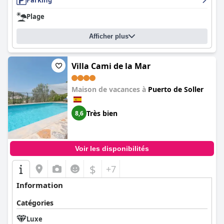
Parking
Plage
Afficher plus
Villa Cami de la Mar
Maison de vacances à
Puerto de Soller
Très bien
8,6
Voir les disponibilités
$
+7
Information
Catégories
Luxe