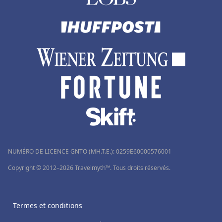
NUMÉRO DE LICENCE GNTO (MH.T.E.): 0259Ε60000576001
Copyright © 2012–2026 Travelmyth™. Tous droits réservés.
Termes et conditions