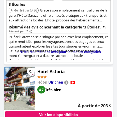
3 Étoiles
Grâce à son emplacement central près de la
Généré par IA
gare, l'Hôtel Sarazena offre un accès pratique aux transports et
aux attractions locales. L'hôtel propose des hébergements
confortables et des équipements essentiels pour un séjour
Résumé des avis concernant la catégorie '3 Étoiles'.
agréable.
Résumé par IA
L'Hôtel Sarazena se distingue par son excellent emplacement, ce
qui le rend idéal pour les voyageurs avec des bagages et ceux
qui souhaitent explorer les sites touristiques environnants.
Situé à quelques minutes de la gare, il offre un accès facile au
Lire les résumés des avis pour toutes les catégories
mont Gornergrat et à d'autres attractions locales.
L'emplacement et les vues de l'hôtel sont fréquemment salués
comme exceptionnels, beaucoup soulignant sa proximité
comme un avantage majeur. Les clients apprécient le personnel
Hotel Astoria
accueillant et amical, ce qui contribue à l'atmosphère
chaleureuse et invitante de l'hôtel.
Hôtel
Ulrichen
Les installations de l'hôtel, y compris de jolis balcons,
Très bien
8,7
contribuent à l'expérience globale positive. Il est décrit comme
un établissement bon, calme et propre, correspondant bien,
voire dépassant les attentes typiques pour un hôtel 3 étoiles,
À partir de 203 $
certains clients estimant qu'il mérite une note plus élevée. Le
service personnalisé et le personnel serviable renforcent
Voir les disponibilités
l'atmosphère intime de ce petit hôtel, ce qui en fait un excellent