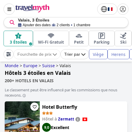
Valais, 3 Étoiles
Ajouter des dates
2 clients
1 chambre
3 Étoiles
Wi-Fi Gratuit
Petit
Parking
Ski
Viège
Herens
Fourchette de prix
Trier par
Monde
>
Europe
>
Suisse
>
Valais
Hôtels 3 étoiles en Valais
200+ HOTELS EN VALAIS
Le classement peut être influencé par les commissions que nous
recevons.
Hotel Butterfly
Hôtel à
Zermatt
Excellent
9,0