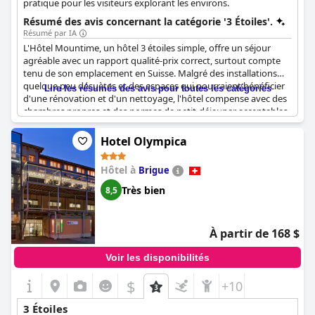
pratique pour les visiteurs explorant les environs.
Résumé des avis concernant la catégorie '3 Étoiles'.
Résumé par IA
L'Hôtel Mountime, un hôtel 3 étoiles simple, offre un séjour
agréable avec un rapport qualité-prix correct, surtout compte
tenu de son emplacement en Suisse. Malgré des installations
quelque peu désuètes et des espaces qui pourraient bénéficier
Lire les résumés des avis pour toutes les catégories
d'une rénovation et d'un nettoyage, l'hôtel compense avec des
chambres propres et des normes de petit-déjeuner acceptables.
Les clients mentionnent souvent le personnel amical et la bonne
hospitalité, ce qui donne l'impression d'être comme à la maison.
Hotel Olympica
L'hôtel offre un excellent service et représente un bon rapport
qualité-prix. De nombreux clients le recommandent vivement et
Hôtel à
Brigue
expriment le désir d'y retourner pour de futurs séjours. Dans
l'ensemble, pour une option économique avec un service
Très bien
8,5
louable, l'Hôtel Mountime est un choix solide.
À partir de 168 $
Voir les disponibilités
$
+10
3 Étoiles