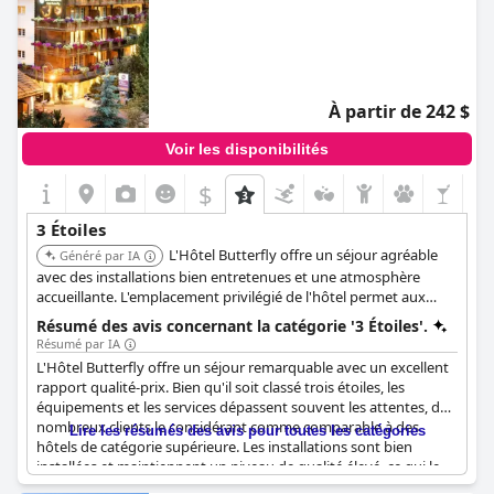
À partir de 242 $
Voir les disponibilités
$
3 Étoiles
L'Hôtel Butterfly offre un séjour agréable
Généré par IA
avec des installations bien entretenues et une atmosphère
accueillante. L'emplacement privilégié de l'hôtel permet aux
clients d'accéder facilement aux attractions locales et aux
Résumé des avis concernant la catégorie '3 Étoiles'.
restaurants.
Résumé par IA
L'Hôtel Butterfly offre un séjour remarquable avec un excellent
rapport qualité-prix. Bien qu'il soit classé trois étoiles, les
équipements et les services dépassent souvent les attentes, de
nombreux clients le considérant comme comparable à des
Lire les résumés des avis pour toutes les catégories
hôtels de catégorie supérieure. Les installations sont bien
installées et maintiennent un niveau de qualité élevé, ce qui le
rend confortable et d'une grande valeur pour son prix. Les