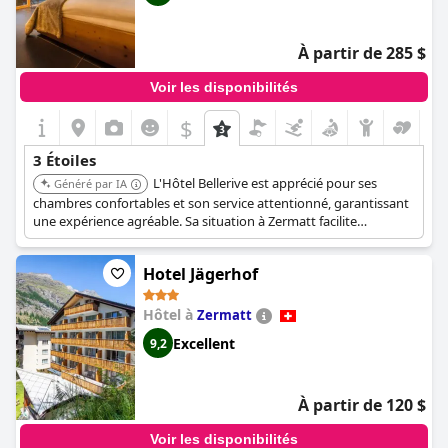
À partir de 285 $
Voir les disponibilités
$
3 Étoiles
L'Hôtel Bellerive est apprécié pour ses
Généré par IA
chambres confortables et son service attentionné, garantissant
une expérience agréable. Sa situation à Zermatt facilite
l'exploration du village et des montagnes environnantes.
Hotel Jägerhof
Hôtel à
Zermatt
Excellent
9,2
À partir de 120 $
Voir les disponibilités