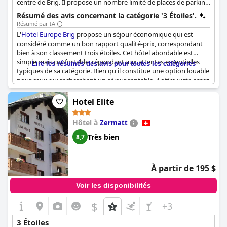
centre de Brig. Il propose un nombre limité de places de parking
gratuites sur place et une connexion Wi-Fi gratuite.
Résumé des avis concernant la catégorie '3 Étoiles'.
L'emplacement de l'hôtel est excellent et les chambres sont
Résumé par IA
propres. Le petit-déjeuner est excellent.
L'
Hotel Europe Brig
propose un séjour économique qui est
considéré comme un bon rapport qualité-prix, correspondant
bien à son classement trois étoiles. Cet hôtel abordable est
simple mais confortable, répondant aux attentes essentielles
Lire les résumés des avis pour toutes les catégories
typiques de sa catégorie. Bien qu'il constitue une option louable
pour ceux qui recherchent un séjour rentable, il offre juste assez
de commodités pour suffire en tant qu'établissement trois
étoiles classique. Certaines critiques suggèrent que l'hôtel a
Hotel Elite
connu des jours meilleurs, laissant entendre que certains
aspects pourraient nécessiter une attention particulière.
Hôtel à
Zermatt
Néanmoins, en tant qu'hôtel trois étoiles économique, il répond
adéquatement aux besoins de ses clients.
Très bien
8,7
À partir de 195 $
Voir les disponibilités
$
+3
3 Étoiles