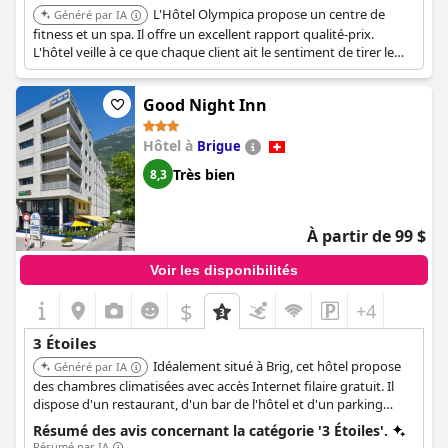
L'Hôtel Olympica propose un centre de
Généré par IA
fitness et un spa. Il offre un excellent rapport qualité-prix.
L'hôtel veille à ce que chaque client ait le sentiment de tirer le
meilleur parti de son séjour. Il propose un large éventail
d'options de chambres pour répondre aux besoins de chaque
Good Night Inn
voyageur.
Hôtel à
Brigue
Très bien
8,3
À partir de 99 $
Voir les disponibilités
$
+4
3 Étoiles
Idéalement situé à Brig, cet hôtel propose
Généré par IA
des chambres climatisées avec accès Internet filaire gratuit. Il
dispose d'un restaurant, d'un bar de l'hôtel et d'un parking
privé gratuit. C'est un point de départ idéal pour les randonnées
Résumé des avis concernant la catégorie '3 Étoiles'.
dans les Alpes suisses et se trouve à 7 minutes à pied de la gare
Résumé par IA