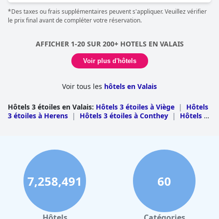
*Des taxes ou frais supplémentaires peuvent s'appliquer. Veuillez vérifier
Cependant, certains commentaires indiquent que l'état général
le prix final avant de compléter votre réservation.
des logements ne répond pas entièrement aux normes d'un
hôtel trois étoiles. Bien que certains clients le trouvent excellent,
certains avis suggèrent qu'il n'est pas à la hauteur des attentes
AFFICHER 1-20 SUR 200+ HOTELS EN VALAIS
et ne correspond pas entièrement à ce que l'on pourrait
attendre d'un hôtel de son calibre supposé. L'âge de l'hôtel est
Voir plus d'hôtels
souligné comme un inconvénient potentiel, signalant qu'il
pourrait bénéficier de quelques améliorations.
Voir tous les
hôtels en Valais
En résumé, offre une expérience à la hauteur de son classement
trois étoiles, proposant des chambres propres et
Hôtels 3 étoiles en Valais
:
Hôtels 3 étoiles à Viège
|
Hôtels
convenablement confortables. Malgré cela, les avis sont
3 étoiles à Herens
|
Hôtels 3 étoiles à Conthey
|
Hôtels 3
partagés quant à savoir s'il répond réellement aux normes trois
étoiles à Martigny
|
Hôtels 3 étoiles à Sierre
|
Hôtels 3
étoiles, en particulier compte tenu de son état et de son âge.
étoiles à Entremont
|
Hôtels 3 étoiles à Goms
|
Hôtels 3
étoiles à Monthey
|
Hôtels 3 étoiles à Brigue
|
Hôtels 3
étoiles à Leuk
|
Hôtels 3 étoiles à Sion
|
Hôtels 3 étoiles à
Raron
|
Hôtels 3 étoiles à Saint Maurice
|
Hôtels 3 étoiles
à West Raron
7,258,491
60
Hôtels
Catégories