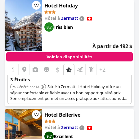
clients mentionnent fréquemment que l'hôtel répond, voire
Hotel Holiday
dépasse, les normes typiques d'un trois étoiles, offrant un
service et des commodités comparables à ceux que l'on trouve
Hôtel à
Zermatt
dans des établissements de catégorie supérieure. Dans
l'ensemble, l'établissement est à la hauteur, voire dépasse
Très bien
8,7
souvent, l'expérience attendue pour un hôtel trois étoiles, ce qui
en fait un choix judicieux pour les voyageurs soucieux de leur
budget et à la recherche de qualité et de confort.
À partir de 192 $
Voir les disponibilités
$
+2
3 Étoiles
Situé à Zermatt, l'Hotel Holiday offre un
Généré par IA
séjour confortable et fiable avec un bon rapport qualité-prix.
Son emplacement permet un accès pratique aux attractions de
la ville et aux activités de plein air.
Hotel Bellerive
Hôtel à
Zermatt
Excellent
9,7