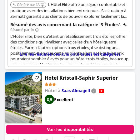
L'Hôtel Elite offre un séjour confortable et
Généré par IA
pratique avec des installations bien entretenues. Sa situation à
Zermatt garantit aux clients de pouvoir explorer facilement la
ville et les montagnes environnantes.
Résumé des avis concernant la catégorie '3 Étoiles'.
Résumé par IA
L'Hôtel Elite, bien qu'étant un établissement trois étoiles, offre
des conditions qui rivalisent avec celles d'un hôtel quatre
étoiles. Parmi d'autres options trois étoiles, il se distingue
positivement. Bien que certains clients aient noté que les prix
Lire les résumés des avis pour toutes les catégories
pourraient sembler élevés pour un hôtel trois étoiles, beaucoup
ont convenu qu'il offre un bon rapport qualité-prix pour la
qualité offerte. Le rapport qualité-prix est considéré comme
favorable, ce qui en fait un choix abordable pour ceux qui
Hotel Kristall-Saphir Superior
recherchent des normes plus élevées dans une catégorie trois
étoiles.
Hôtel à
Saas-Almagell
Excellent
8,9
Voir les disponibilités