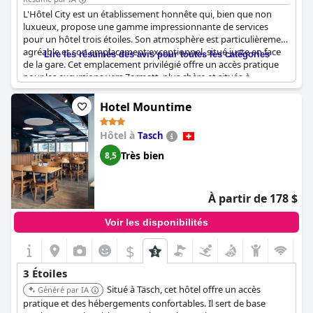
L'Hôtel City est un établissement honnête qui, bien que non
luxueux, propose une gamme impressionnante de services
pour un hôtel trois étoiles. Son atmosphère est particulièrement
agréable et son emplacement exceptionnel, situé juste en face
Lire les résumés des avis pour toutes les catégories
de la gare. Cet emplacement privilégié offre un accès pratique
pour les excursions vers Zermatt, plus chère et située à
proximité, ce qui rend le rapport qualité-prix tout à fait
favorable.
Hotel Mountime
Les installations sont propres et conformes aux normes
Hôtel à
Tasch
typiques d'un trois étoiles. Les clients trouveront des options de
restauration raisonnables à côté de l'hôtel. Bien qu'il puisse être
Très bien
8,5
considéré comme un hôtel moyen dans sa catégorie, certains
éléments dépassent les attentes standard pour un
établissement trois étoiles. Dans l'ensemble, l'Hôtel City offre un
À partir de 178 $
bon équilibre entre service, confort et rapport qualité-prix pour
sa classification.
Voir les disponibilités
$
3 Étoiles
Situé à Täsch, cet hôtel offre un accès
Généré par IA
pratique et des hébergements confortables. Il sert de base