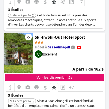
$
+7
3 Étoiles
Cet hôtel familial est situé près des
Généré par IA
remontées mécaniques, offrant un accès pratique aux sports
d'hiver. Les clients peuvent se détendre dans l'un des deux
jacuzzis après une journée sur les pistes. L'hôtel propose un
accès Internet sans fil gratuit, un local à skis et même des
Ski-In/Ski-Out Hotel Sport
boutiques sur place.
Hôtel à
Saas-Almagell
Excellent
9,3
À partir de 182 $
Voir les disponibilités
$
+7
3 Étoiles
Situé à Saas-Almagell, cet hôtel familial
Généré par IA
bénéficie d'un emplacement calme. Il offre un accès skis aux