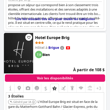
principale de Brig.
propose un séjour qui correspond bien à son classement trois
étoiles, offrant des installations et des services adaptés à une
clientèle internationale. Les clients l'ont trouvé être un très bon
hôtel de milieu de gamme, offrant un excellent rapport qualité-
Lire les résumés des avis pour toutes les catégories
prix. Il est situé en centre-ville, ce qui le rend pratique pour les
séjours de groupes de base. Bien qu'il soit quelque peu désuet
et qu'il manque de certaines commodités dans les chambres, il
reste approprié pour sa catégorie par rapport aux autres.
Hotel Europe Brig
Hôtel à
Brigue
Bien
7,9
À partir de 108 $
Voir les disponibilités
$
+3
3 Étoiles
L'Hôtel Europe Brig est situé en face de la
Généré par IA
gare du Matterhorn-Gotthard Bahn / Glacier-Express, près du