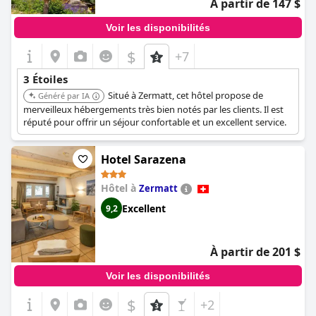
À partir de 147 $
les attentes d'un hôtel trois étoiles standard, offrant un
excellent rapport qualité-prix. Cependant, certains avis
Voir les disponibilités
indiquent qu'il y a une marge d'amélioration en termes
d'atteinte des pleines normes trois étoiles. Malgré cela, la
$
+7
majorité des clients passent un séjour très agréable, le louant
comme un choix idéal et magnifique dans sa catégorie.
3 Étoiles
Situé à Zermatt, cet hôtel propose de
Généré par IA
merveilleux hébergements très bien notés par les clients. Il est
réputé pour offrir un séjour confortable et un excellent service.
Hotel Sarazena
Hôtel à
Zermatt
Excellent
9,2
À partir de 201 $
Voir les disponibilités
$
+2