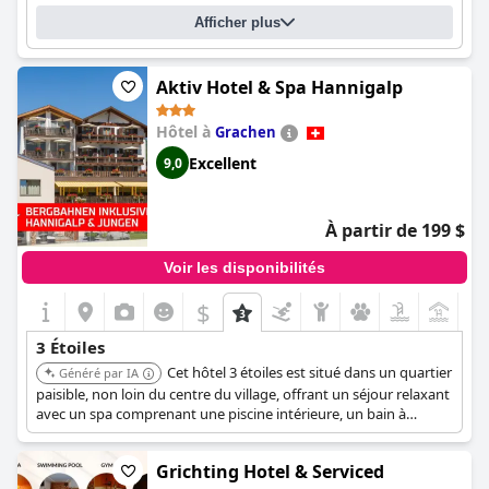
Afficher plus
Aktiv Hotel & Spa Hannigalp
Hôtel à
Grachen
Excellent
9,0
À partir de 199 $
Voir les disponibilités
$
+9
3 Étoiles
Cet hôtel 3 étoiles est situé dans un quartier
Généré par IA
paisible, non loin du centre du village, offrant un séjour relaxant
avec un spa comprenant une piscine intérieure, un bain à
remous, un sauna et une salle de sport. Les clients peuvent
déguster une cuisine suisse et internationale, et participer à des
Grichting Hotel & Serviced
activités telles que le tennis, le tennis de table et le cyclisme.