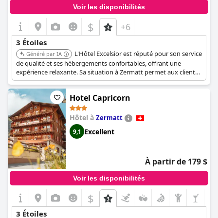
Voir les disponibilités
$
+6
3 Étoiles
L'Hôtel Excelsior est réputé pour son service
Généré par IA
de qualité et ses hébergements confortables, offrant une
expérience relaxante. Sa situation à Zermatt permet aux clients
d'explorer facilement les environs.
Hotel Capricorn
Hôtel à
Zermatt
Excellent
9,1
À partir de 179 $
Voir les disponibilités
$
3 Étoiles