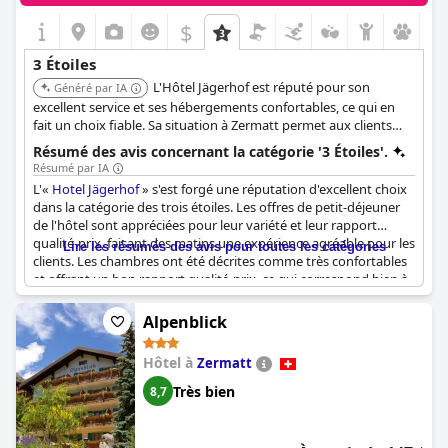
$
3 Étoiles
L'Hôtel Jägerhof est réputé pour son
Généré par IA
excellent service et ses hébergements confortables, ce qui en
fait un choix fiable. Sa situation à Zermatt permet aux clients
d'explorer facilement la ville.
Résumé des avis concernant la catégorie '3 Étoiles'.
Résumé par IA
L'«
Hotel Jägerhof
» s'est forgé une réputation d'excellent choix
dans la catégorie des trois étoiles. Les offres de petit-déjeuner
de l'hôtel sont appréciées pour leur variété et leur rapport
qualité-prix, faisant des matins une expérience agréable pour les
Lire les résumés des avis pour toutes les catégories
clients. Les chambres ont été décrites comme très confortables
et offrant un bon rapport qualité-prix, ce qui correspond bien à
son classement trois étoiles. L'ambiance de l'hôtel a été notée
comme parfaite avec une décoration magnifique ajoutant à son
Alpenblick
charme.
Hôtel à
Zermatt
L'hôtel maintient un niveau de propreté constant et est bien
géré, garantissant une expérience agréable aux clients. Les
Très bien
8,7
services sont simples mais efficaces et le personnel est
constamment amical, créant un environnement accueillant.
Dans l'ensemble, l'«
Hotel Jägerhof
» répond et dépasse souvent