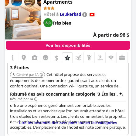
C'est un choix populaire, réputé pour sa qualité et son service.
Apartments
Hôtel à
Leukerbad
Très bien
8,0
À partir de 96 $
Voir les disponibilités
$
3 Étoiles
Cet hôtel propose des services et
Généré par IA
équipements de premier ordre, garantissant aux clients un
confort optimal. Une connexion Wi-Fi gratuite, un service de
taxi, un concierge, une bagagerie et des coffres-forts sont
Résumé des avis concernant la catégorie '3 Étoiles'.
disponibles.
Résumé par IA
offre une expérience généralement confortable avec les
installations et les services que l'on pourrait attendre d'un hôtel
trois étoiles bien entretenu. Les clients commentent la propreté
des chambres, beaucoup les décrivant comme propres et
Lire les résumés des avis pour toutes les catégories
acceptables. L'emplacement de l'hôtel est noté comme pratique,
ce qui ajoute à son attrait.