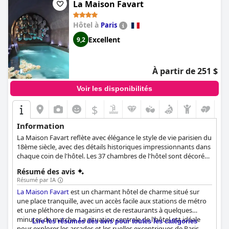
La Maison Favart
Hôtel à
Paris
Excellent
9,2
À partir de 251 $
Voir les disponibilités
$
Information
La Maison Favart reflète avec élégance le style de vie parisien du
18ème siècle, avec des détails historiques impressionnants dans
chaque coin de l'hôtel. Les 37 chambres de l'hôtel sont décorées
dans un fabuleux style classique, tout en offrant tous les
Résumé des avis
équipements modernes dont les clients peuvent avoir besoin.
Résumé par IA
La Maison Favart
est un charmant hôtel de charme situé sur
une place tranquille, avec un accès facile aux stations de métro
et une pléthore de magasins et de restaurants à quelques
minutes de marche. La situation centrale de l'hôtel est idéale
Lire les résumés des avis pour toutes les catégories
pour explorer les arcades et les ruelles excentriques de Paris,