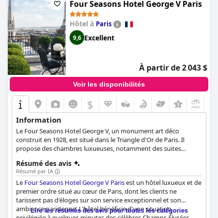
Four Seasons Hotel George V Paris
Hôtel à
Paris
Excellent
9,6
À partir de 2 043 $
Voir les disponibilités
$
Information
Le Four Seasons Hotel George V, un monument art déco
construit en 1928, est situé dans le Triangle d'Or de Paris. Il
propose des chambres luxueuses, notamment des suites
spacieuses avec vue sur la Tour Eiffel, des chambres d'hôtes
Résumé des avis
élégantes et de luxueuses suites signature. L'hôtel dispose de
Résumé par IA
trois restaurants étoilés au guide Michelin, d'un spa raffiné,
Le
Four Seasons Hotel George V Paris
est un hôtel luxueux et de
d'une élégante piscine et d'une cour où l'on peut déguster des
premier ordre situé au cœur de Paris, dont les clients ne
vins. Les clients peuvent profiter d'expériences culinaires
tarissent pas d'éloges sur son service exceptionnel et son
exceptionnelles, notamment de classes de maître privées avec le
ambiance parisienne. L'hôtel bénéficie d'une situation
célèbre chef Christian Le Squer et de dégustations de vins avec
Lire les résumés des avis pour toutes les catégories
privilégiée à quelques minutes des célèbres Champs-Élysées,