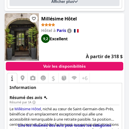
Afficher plus
chambres spacieuses et larges sont décorées de façon à ce que
les clients se sentent comme chez eux.
Le Pradey (Hôtel Le
Pradey)
est un bel hôtel de charme parisien, chic et typique,
chaleureux, qui traite ses clients comme des membres de la
Millésime Hôtel
famille et constitue un excellent choix pour les voyageurs à la
recherche d'un hôtel confortable et bien situé au cœur de Paris.
Hôtel à
Paris
Excellent
9,2
À partir de 318 $
Voir les disponibilités
$
+6
Information
Résumé des avis
Résumé par IA
Le
Millésime Hôtel
, niché au cœur de Saint-Germain-des-Prés,
bénéficie d'un emplacement exceptionnel qui allie une
accessibilité remarquable à une retraite paisible. Sa position
centrale permet d'accéder facilement aux principales attractions
Lire les résumés des avis pour toutes les catégories