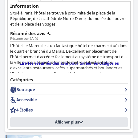
Information
Situé à Paris, l'hôtel se trouve à proximité de la place de la
République, de la cathédrale Notre-Dame, du musée du Louvre
et de la place des Vosges.
Résumé des avis
Résumé par IA
L'hôtel Le Mareuil est un fantastique hôtel de charme situé dans
le quartier branché du Marais. L'excellent emplacement de
l'hôtel permet d'accéder facilement au système de transport de
la ville grâce à plusieurs lignes de métro et il est entouré
Lire les résumés des avis pour toutes les catégories
d'excellents restaurants, cafés, supermarchés et boulangeries.
L'hôtel propose un excellent petit déjeuner avec de bons choix
de produits, une large sélection et des ingrédients frais. Les
Catégories
chambres sont douillettes, confortables et modernes,
Boutique
exceptionnellement propres et bien équipées. Le personnel est
incroyablement amical et professionnel, offrant un service à la
Accessible
clientèle exceptionnel. Le spa de l'hôtel est très apprécié et les
lits sont spacieux et de bonne qualité, offrant une bonne nuit de
4 Étoiles
sommeil. Dans l'ensemble, l'hôtel Le Mareuil offre un séjour
agréable et confortable en mettant l'accent sur la propreté, la
Afficher plus
satisfaction des clients et l'attention portée aux détails.