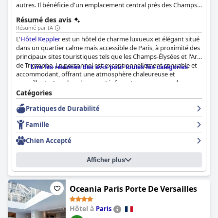
autres. Il bénéficie d'un emplacement central près des Champs-
Élysées, dans un quartier élégant du XVIe siècle, et permet aux
Résumé des avis
clients de vivre le meilleur de Paris.
Résumé par IA
L'
Hôtel Keppler
est un hôtel de charme luxueux et élégant situé
dans un quartier calme mais accessible de Paris, à proximité des
principaux sites touristiques tels que les Champs-Élysées et l'Arc
de Triomphe. Le personnel est exceptionnellement serviable et
Lire les résumés des avis pour toutes les catégories
accommodant, offrant une atmosphère chaleureuse et
accueillante. Les chambres sont joliment conçues avec des
matériaux de haute qualité et des articles de toilette Lalique, et
Catégories
les lits sont d'un confort exceptionnel. Les clients ne tarissent
Pratiques de Durabilité
pas d'éloges sur le petit déjeuner délicieux et bien présenté,
servi dans une belle ambiance de salon, et les installations du
Famille
spa, comprenant un sauna, un jacuzzi et une petite piscine, se
distinguent nettement. L'hôtel est bien décoré et confortable, ce
Chien Accepté
qui en fait un hôtel de charme élégant et convivial. Dans
l'ensemble, l'
Hôtel Keppler
est un choix fantastique pour ceux
Afficher plus
qui recherchent un hôtel élégant et propre, bien situé, avec un
personnel serviable et des équipements luxueux.
Oceania Paris Porte De Versailles
Hôtel à
Paris