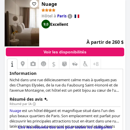
largement le double de son prix et qui mérite vraiment ses 5
Nuage
étoiles. Dans l'ensemble, l'Hôtel de Nell est un hôtel
superbement luxueux qui offre un séjour moderne et luxueux
Hôtel à
Paris
au cœur de Paris.
Excellent
9,0
À partir de 260 $
Voir les disponibilités
$
+8
Information
Niché dans une rue délicieusement calme mais à quelques pas
des Champs Elysées, de la rue du Faubourg Saint-Honoré et de
l'avenue Montaigne, cet hôtel est un petit bijou au cœur de l'un
des endroits les plus animés de Paris.
Résumé des avis
Résumé par IA
Nuage
est un hôtel élégant et magnifique situé dans l'un des
plus beaux quartiers de Paris. Son emplacement est parfait pour
découvrir les principales attractions tout en étant dans une rue
latérale tranquille. Le personnel est exceptionnel et les clients
Lire les résumés des avis pour toutes les catégories