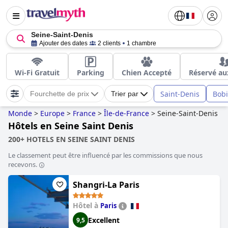
Seine-Saint-Denis
Ajouter des dates
2 clients
1 chambre
Wi-Fi Gratuit
Parking
Chien Accepté
Réservé au
Saint-Denis
Bob
Fourchette de prix
Trier par
Monde
>
Europe
>
France
>
Île-de-France
>
Seine-Saint-Denis
Hôtels en Seine Saint Denis
200+ HOTELS EN SEINE SAINT DENIS
Le classement peut être influencé par les commissions que nous
recevons.
Shangri-La Paris
Hôtel à
Paris
Excellent
9,5