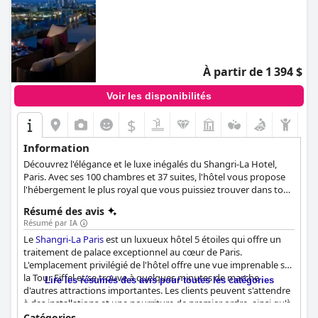
À partir de 1 394 $
Voir les disponibilités
$
Information
Découvrez l'élégance et le luxe inégalés du Shangri-La Hotel,
Paris. Avec ses 100 chambres et 37 suites, l'hôtel vous propose
l'hébergement le plus royal que vous puissiez trouver dans tout
Paris.
Résumé des avis
Résumé par IA
Le
Shangri-La Paris
est un luxueux hôtel 5 étoiles qui offre un
traitement de palace exceptionnel au cœur de Paris.
L'emplacement privilégié de l'hôtel offre une vue imprenable sur
la Tour Eiffel et se trouve à quelques minutes de marche
Lire les résumés des avis pour toutes les catégories
d'autres attractions importantes. Les clients peuvent s'attendre
à des installations et une nourriture de premier ordre, ainsi qu'à
un personnel exceptionnel qui offre une énergie positive et un
Catégories