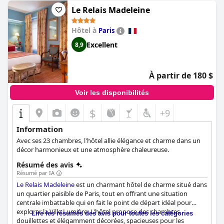
accommodant et accueillant, et les clients qui ont séjourné à
l'hôtel ne tarissent pas d'éloges à son sujet. Enfin, si le confort
Le Relais Madeleine
des lits est une priorité pour votre séjour à l'hôtel, l'hôtel Le Six
est le choix idéal pour vous, les clients ne tarissant pas d'éloges
Hôtel à
Paris
sur le confort des lits et des oreillers. Dans l'ensemble, l'hôtel
Excellent
8,9
offre un séjour confortable dans un emplacement pratique avec
une propreté et un service du personnel exceptionnels, ce qui
en fait un excellent choix pour ceux qui visitent Paris.
À partir de 180 $
Voir les disponibilités
$
+9
Information
Avec ses 23 chambres, l'hôtel allie élégance et charme dans un
décor harmonieux et une atmosphère chaleureuse.
Résumé des avis
Résumé par IA
Le Relais Madeleine
est un charmant hôtel de charme situé dans
un quartier paisible de Paris, tout en offrant une situation
centrale imbattable qui en fait le point de départ idéal pour
explorer la Ville Lumière. L'hôtel propose des chambres
Lire les résumés des avis pour toutes les catégories
douillettes et élégamment décorées, spacieuses pour les