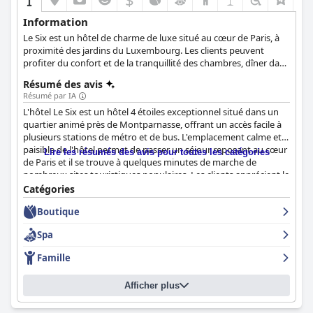
Information
Le Six est un hôtel de charme de luxe situé au cœur de Paris, à
proximité des jardins du Luxembourg. Les clients peuvent
profiter du confort et de la tranquillité des chambres, dîner dans
le restaurant exquis ou profiter des majestueux équipements
Résumé des avis
du spa et passer un moment de détente dans la ville la plus
Résumé par IA
romantique d'Europe.
L'hôtel Le Six est un hôtel 4 étoiles exceptionnel situé dans un
quartier animé près de Montparnasse, offrant un accès facile à
plusieurs stations de métro et de bus. L'emplacement calme et
paisible de l'hôtel permet de passer un séjour reposant au cœur
Lire les résumés des avis pour toutes les catégories
de Paris et il se trouve à quelques minutes de marche de
nombreux sites touristiques populaires. Les clients apprécient le
personnel amical et serviable et considèrent que l'hôtel est
Catégories
parfaitement situé par rapport à leurs besoins. Les options de
Boutique
petit déjeuner disponibles à l'hôtel sont appréciées, avec une
sélection savoureuse et variée de produits français pour le petit
Spa
déjeuner. Les chambres élégantes et confortables de l'hôtel Le
Six sont plus grandes que la moyenne des chambres d'hôtel
Famille
parisiennes et disposent d'équipements modernes tels qu'un
coffre-fort, la climatisation et un mini-bar. La qualité et la
Afficher plus
propreté des salles de bains sont également appréciées. Le
personnel est décrit comme incroyablement serviable,