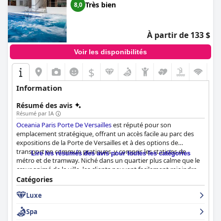
Très bien
8,0
À partir de 133 $
Voir les disponibilités
$
Information
Résumé des avis
Résumé par IA
Oceania Paris Porte De Versailles
est réputé pour son
emplacement stratégique, offrant un accès facile au parc des
expositions de la Porte de Versailles et à des options de
transport en commun pratiques, y compris les stations de
Lire les résumés des avis pour toutes les catégories
métro et de tramway. Niché dans un quartier plus calme que le
cœur animé de la ville, les clients peuvent facilement rejoindre
les attractions parisiennes emblématiques comme la Tour Eiffel
Catégories
tout en profitant des options de restauration à proximité.
Luxe
L'hôtel complète cela avec des équipements modernes tels
qu'un parking, un spa et une piscine.
Spa