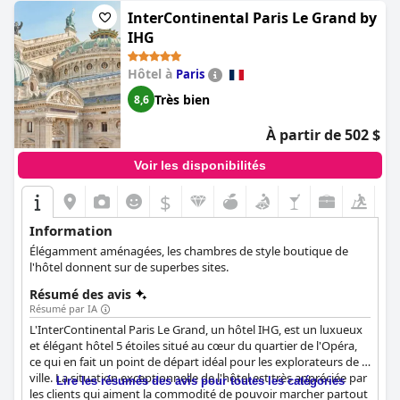
dans lequel les clients voudront revenir.
InterContinental Paris Le Grand by
IHG
Hôtel à
Paris
Très bien
8,6
À partir de 502 $
Voir les disponibilités
$
Information
Élégamment aménagées, les chambres de style boutique de
l'hôtel donnent sur de superbes sites.
Résumé des avis
Résumé par IA
L'InterContinental Paris Le Grand, un hôtel IHG, est un luxueux
et élégant hôtel 5 étoiles situé au cœur du quartier de l'Opéra,
ce qui en fait un point de départ idéal pour les explorateurs de la
ville. La situation exceptionnelle de l'hôtel est très appréciée par
Lire les résumés des avis pour toutes les catégories
les clients qui aiment la commodité de pouvoir marcher partout