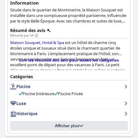
Information
Située dans le quartier de Montmartre, la Maison Souquet est
installée dans une somptueuse propriété parisienne, influencée
par le style Belle Époque. Avec ses chambres et suites de luxe,
ses installations de spa et son hébergement des plus raffinés, la
Résumé des avis
Maison Souquet est un véritable joyau de Paris que tous les
Résumé par IA
clients devraient découvrir.
Maison Souquet, Hotel & Spa
est un hôtel de charme cinq
étoiles unique et luxueux situé dans le charmant quartier de
Montmartre à Paris. L'emplacement pratique de l'hôtel, son
service exceptionnel et son histoire fascinante en font un
Lire les résumés des avis pour toutes les catégories
excellent point de départ pour des vacances à Paris. Le petit
déjeuner est un classique français et très bon, même si certains
clients ont estimé qu'il aurait pu être plus avantageux ou plus
Catégories
varié. Les chambres au thème magnifique sont confortables et
Piscine
bien équipées, bien que certains clients les aient trouvées
petites. L'hôtel met l'accent sur la propreté et le personnel est
Piscine Intérieure
Piscine Privée
exceptionnel, attentif, accueillant et accommodant. La
connexion wifi est correcte, bien que certains clients aient
Luxe
rencontré des problèmes. Le spa privé et la piscine intérieure
Historique
sont des expériences de rêve et de rajeunissement que les
clients recommandent vivement. Le charme historique de
l'hôtel, son décor luxueux et sa pure décadence en font un lieu
Afficher plus
de séjour incontournable pour tous ceux qui visitent Paris. Dans
l'ensemble,
Maison Souquet, Hotel & Spa
est un bijou d'hôtel