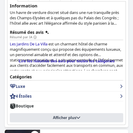
Information
Un havre de verdure discret situé dans une rue tranquille près
des Champs-Elysées et à quelques pas du Palais des Congrès ;
l'hôtel allie avec art l'élégance affirmée du style parisien à la
poésie des jardins secrets.
Résumé des avis
Résumé par IA
Les Jardins De La Villa
est un charmant hôtel de charme
magnifiquement conçu qui propose des équipements luxueux,
un personnel aimable et attentif et des options de
stationnement pratiques. La situation centrale de l'hôtel permet
Lire les résumés des avis pour toutes les catégories
aux clients d'accéder facilement aux transports en commun, aux
restaurants et aux principales attractions. Les chambres sont
spacieuses, propres et bien équipées, avec des lits confortables
Catégories
et une décoration contemporaine attrayante. Le spa et les
Luxe
installations de remise en forme de l'hôtel permettent aux
clients de se détendre et de se ressourcer. Le petit déjeuner est
4 Étoiles
délicieux, bien que certains clients l'aient trouvé assez cher.
Malgré quelques problèmes mineurs, l'hôtel conserve sa
Boutique
réputation impeccable et les clients le recommandent vivement
pour un séjour court ou long à Paris. Bien que certains clients
Afficher plus
remettent en question le classement quatre étoiles de l'hôtel, la
plupart d'entre eux ont eu une expérience positive qui
correspond à leurs attentes d'un hôtel luxueux et chic.