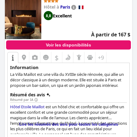
satisfaisants tout au long de leur séjour.
Hôtel à
Paris
Excellent
8,8
Les chambres de l'Hôtel Sleeping Belle sont décrites comme
confortables, élégantes, propres et équipées d'équipements
modernes tels que des machines Nespresso. Bien que
compactes, ces chambres sont typiques de Paris et très
À partir de 167 $
appréciées pour leur confort et leur utilisation efficace de
l'espace. Certains clients ont signalé des problèmes occasionnels
Voir les disponibilités
avec la taille et l'agencement des chambres, mais cela a
généralement été éclipsé par l'impression générale positive de
$
+9
propreté et de confort.
Information
Le point fort des commentaires sur l'hôtel est sa propreté, les
La Villa Maillot est une villa du XVIIIe siècle rénovée, qui allie un
chambres étant constamment décrites comme impeccables. Le
décor classique à un design moderne. Elle est située à Paris et
nettoyage quotidien et l'attention portée aux normes d'hygiène
propose un bar-salon, un spa et un jardin japonais intérieur.
sont très appréciés, garantissant un environnement confortable
et moderne pour les clients.
Résumé des avis
Résumé par IA
Le personnel de l'Hôtel Sleeping Belle reçoit constamment des
Hôtel Etoile Maillot
est un hôtel chic et confortable qui offre un
notes élevées pour sa gentillesse, son serviabilité et son
excellent confort et une grande commodité pour un séjour
professionnalisme. Les clients apprécient l'atmosphère
magique dans la ville de l'amour. Les clients apprécient
accueillante et arrangeante créée par le personnel attentif, ce
l'emplacement fantastique de l'hôtel, à proximité des attractions
Lire les résumés des avis pour toutes les catégories
qui améliore considérablement leur expérience. L'attention
les plus célèbres de Paris, ce qui en fait un lieu idéal pour
personnalisée et les recommandations locales du personnel
explorer la ville. Le personnel est l'une des caractéristiques