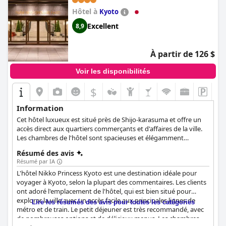
relaxant, confortable et luxueux, et beaucoup recommandent
Hôtel à
Kyoto
l'hôtel comme un choix de premier ordre pour un séjour cinq
étoiles à Kyoto.
Excellent
8,9
À partir de 126 $
Voir les disponibilités
$
Information
Cet hôtel luxueux est situé près de Shijo-karasuma et offre un
accès direct aux quartiers commerçants et d'affaires de la ville.
Les chambres de l'hôtel sont spacieuses et élégamment
décorées, tandis qu'une pléthore de commodités et
Résumé des avis
d'installations sont disponibles pour rendre le séjour de chaque
Résumé par IA
client aussi confortable et agréable que possible.
L'hôtel Nikko Princess Kyoto est une destination idéale pour
voyager à Kyoto, selon la plupart des commentaires. Les clients
ont adoré l'emplacement de l'hôtel, qui est bien situé pour
explorer la ville avec un accès facile aux principales lignes de
Lire les résumés des avis pour toutes les catégories
métro et de train. Le petit déjeuner est très recommandé, avec
de nombreuses options et de délicieux menus. Les chambres