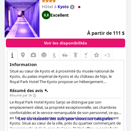
Hôtel à
Kyoto
Excellent
8,8
À partir de 111 $
Voir les disponibilités
$
+3
Information
Situé au cœur de Kyoto et à proximité du musée national de
Kyoto, du palais impérial de Kyoto et du château de Nijo, le
Royal Park Hotel The Kyoto propose un hébergement
confortable et pratique. L'hôtel dispose de 50 chambres
Résumé des avis
entièrement équipées de toutes les installations et commodités
Résumé par IA
dont les clients peuvent avoir besoin.
Le Royal Park Hotel Kyoto Sanjo se distingue par son
emplacement idéal, sa propreté exceptionnelle, ses chambres
confortables et le service remarquable de son personnel, ce qui
en fait un choix de premier ordre pour les voyageurs explorant
Lire les résumés des avis pour toutes les catégories
Kyoto. Situé au cœur de la ville, près du quartier commerçant de
Kawaramachi et de la gare de Sanjo, l'hôtel offre un accès facile