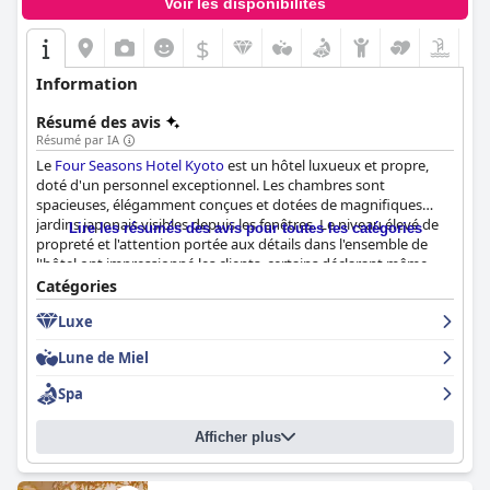
Voir les disponibilités
$
Information
Résumé des avis
Résumé par IA
Le
Four Seasons Hotel Kyoto
est un hôtel luxueux et propre,
doté d'un personnel exceptionnel. Les chambres sont
spacieuses, élégamment conçues et dotées de magnifiques
jardins japonais visibles depuis les fenêtres. Le niveau élevé de
Lire les résumés des avis pour toutes les catégories
propreté et l'attention portée aux détails dans l'ensemble de
l'hôtel ont impressionné les clients, certains déclarant même
que cela dépassait leurs attentes. Le personnel a reçu des
Catégories
commentaires élogieux, beaucoup le décrivant comme
Luxe
exceptionnel, serviable et offrant un excellent service.
L'hospitalité du personnel du Kansai a été particulièrement
Lune de Miel
impressionnante. Bien qu'il y ait eu quelques commentaires
négatifs sur la propreté et le manque de formation de certains
Spa
jeunes employés, la grande majorité des commentaires ont
souligné le charme de l'hôtel, son ambiance relaxante et la
Afficher plus
qualité de son service.