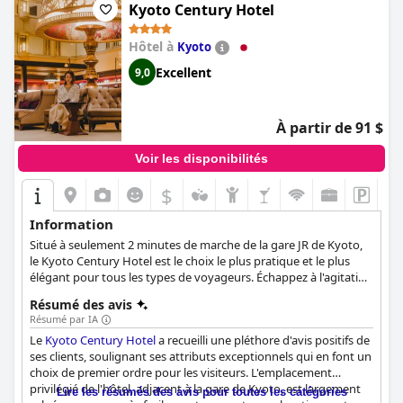
Kyoto Century Hotel
Hôtel à
Kyoto
Excellent
9,0
À partir de 91 $
Voir les disponibilités
$
Information
Situé à seulement 2 minutes de marche de la gare JR de Kyoto,
le Kyoto Century Hotel est le choix le plus pratique et le plus
élégant pour tous les types de voyageurs. Échappez à l'agitation
de la ville dans ce havre de paix unique et profitez au maximum
Résumé des avis
de votre séjour.
Résumé par IA
Le
Kyoto Century Hotel
a recueilli une pléthore d'avis positifs de
ses clients, soulignant ses attributs exceptionnels qui en font un
choix de premier ordre pour les visiteurs. L'emplacement
privilégié de l'hôtel, adjacent à la gare de Kyoto, est largement
Lire les résumés des avis pour toutes les catégories