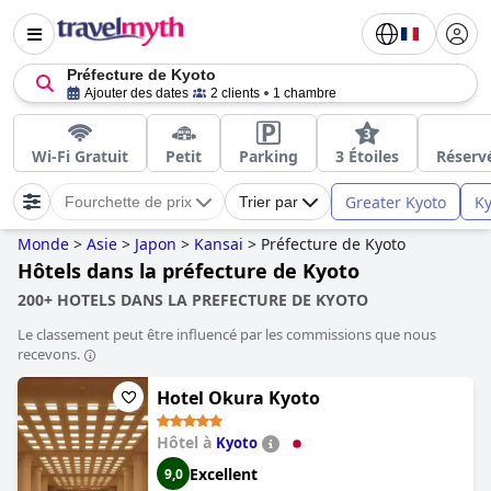
Préfecture de Kyoto
Ajouter des dates
2 clients
1 chambre
Wi-Fi Gratuit
Petit
Parking
3 Étoiles
Réserv
Greater Kyoto
K
Fourchette de prix
Trier par
Monde
>
Asie
>
Japon
>
Kansai
>
Préfecture de Kyoto
Hôtels dans la préfecture de Kyoto
200+ HOTELS DANS LA PREFECTURE DE KYOTO
Le classement peut être influencé par les commissions que nous
recevons.
Hotel Okura Kyoto
Hôtel à
Kyoto
Excellent
9,0