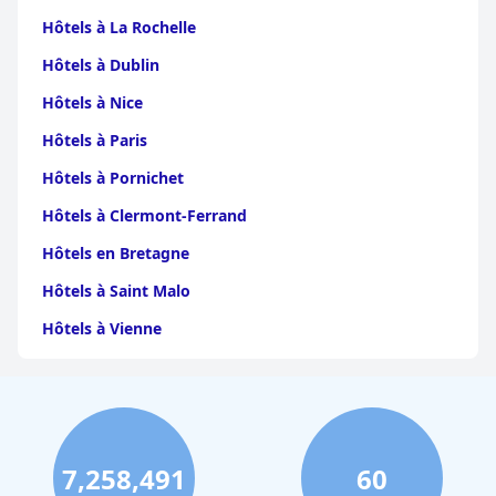
Hôtels à La Rochelle
Hôtels à Dublin
Hôtels à Nice
Hôtels à Paris
Hôtels à Pornichet
Hôtels à Clermont-Ferrand
Hôtels en Bretagne
Hôtels à Saint Malo
Hôtels à Vienne
Hôtels à Dijon
Hôtels à Perpignan
Hôtels au Grand-Bornand
7,258,491
60
Hôtels à Strasbourg