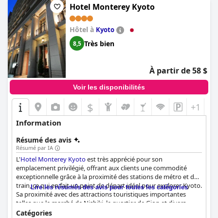
Hotel Monterey Kyoto
Hôtel à
Kyoto
Très bien
8,5
À partir de 58 $
Voir les disponibilités
$
+1
Information
Résumé des avis
Résumé par IA
L'
Hotel Monterey Kyoto
est très apprécié pour son
emplacement privilégié, offrant aux clients une commodité
exceptionnelle grâce à la proximité des stations de métro et de
train, ce qui en fait un point de départ idéal pour explorer Kyoto.
Lire les résumés des avis pour toutes les catégories
Sa proximité avec des attractions touristiques importantes
telles que le marché de Nishiki, le quartier de Gion et divers
temples, ainsi que de nombreuses options de restauration et de
Catégories