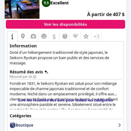
Excellent
9,5
À partir de 407 $
Voir les disponibilités
$
+3
Information
Doté d'un hébergement traditionnel de style japonais, le
Seikoro Ryokan propose un bain public et des services de
massage.
Résumé des avis
Résumé par IA
Fondé en 1831, le Seikoro Ryokan est salué pour son mélange
impeccable de charme japonais traditionnel et de confort
moderne. Niché dans un emplacement privilégié, il offre aux
clients un accès facile aux attractions de Kyoto, tout en offrant
Lire les résumés des avis pour toutes les catégories
une atmosphère paisible et sereine. Idéalement situé entre le
quartier de Gion et le centre-ville, il se trouve à proximité de
divers magasins, restaurants et sites touristiques importants, ce
Catégories
qui en fait un point de départ idéal pour explorer le riche
Boutique
patrimoine de Kyoto.