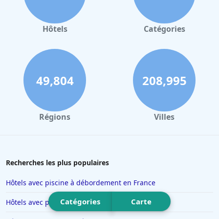
Hôtels à Valence
Hôtels à Gerardmer
Hôtels
Catégories
Hôtels à Granville
Hôtels à La Bresse
Hôtels à Portet-sur-Garonne
49,804
208,995
Hôtels à Quiberon
Hôtels à Cluny
Régions
Villes
Hôtels à Ambérieu-en-Bugey
Hôtels à Béziers
Hôtels à Limoges
Recherches les plus populaires
Hôtels au Havre
Hôtels avec piscine à débordement en France
Hôtels à Saint-Valery-sur-Somme
Catégories
Carte
Hôtels avec piscine à Cannes
Hôtels à Valenciennes