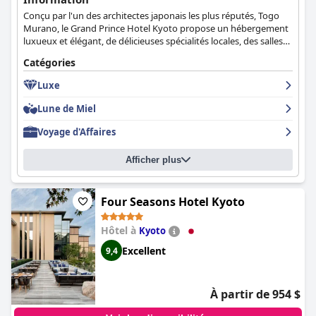
d'excellentes alternatives.
Conçu par l'un des architectes japonais les plus réputés, Togo
Murano, le Grand Prince Hotel Kyoto propose un hébergement
Dans l'ensemble, le Royal Park Hotel Kyoto Sanjo offre un séjour
luxueux et élégant, de délicieuses spécialités locales, des salles
exceptionnel caractérisé par un emplacement central, un
de banquet, ainsi qu'un salon de thé de style Sukiya situé dans
hébergement impeccable, un service impressionnant et des
Catégories
le jardin de style japonais de l'hôtel, qui plonge les clients dans
équipements confortables, ce qui en fait un choix fortement
l'expérience culturelle japonaise.
recommandé pour les visiteurs de Kyoto.
Luxe
Lune de Miel
Voyage d'Affaires
Afficher plus
Four Seasons Hotel Kyoto
Hôtel à
Kyoto
Excellent
9,4
À partir de 954 $