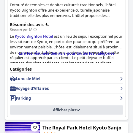
Entouré de temples et de sites culturels traditionnels, l'hôtel
Kyoto Brighton offre une expérience culturelle japonaise
traditionnelle des plus immersives. L'hôtel propose des
chambres élégamment meublées et relaxantes ainsi qu'une
Résumé des avis
cuisine exquise que vous pourrez déguster.
Résumé par IA
Le
Kyoto Brighton Hotel
est un lieu de séjour exceptionnel pour
les visiteurs de Kyoto, en particulier pour ceux qui préfèrent un
environnement paisible. L'hôtel est idéalement situé à proximité
de nombreuses attractions principales et le service de navette
Lire les résumés des avis pour toutes les catégories
régulier est apprécié par les clients. Le petit déjeuner buffet
propose des plats occidentaux et japonais dont les clients
apprécient la qualité et le goût. Si les options pour le dîner font
Catégories
l'objet de critiques mitigées, le salon et le steakhouse sont très
Lune de Miel
appréciés pour leurs plats et leurs boissons délicieux. Les
chambres sont spacieuses et propres, avec des équipements
Voyage d'Affaires
haut de gamme et des espaces de vie confortables. Les clients
apprécient le service courtois et attentif du personnel et la
Parking
propreté générale de l'hôtel est également louable. Bien que
certains clients mentionnent des expériences négatives avec
Afficher plus
quelques membres du personnel et le fait que le parking soit un
service payant, la majorité des clients considèrent leur séjour
comme exceptionnel et mémorable. Dans l'ensemble, l'hôtel
Kyoto Brighton semble être le choix d'hébergement idéal pour
The Royal Park Hotel Kyoto Sanjo
tout itinéraire.