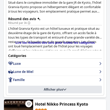
Situé dans le complexe immobilier de la gare JR de Kyoto, l'hôtel
Granvia Kyoto propose un hébergement élégant et confortable
à tous les voyageurs. Son emplacement pratique permet aux
clients d'avoir un accès direct non seulement à toutes les parties
Résumé des avis
du Japon qu'ils désirent, mais aussi à une abondance de
Résumé par IA
magasins, de restaurants, de musées et de théâtres qui sont
L'hôtel Granvia Kyoto est un hôtel luxueux et pratique situé au
également inclus dans ce complexe immobilier.
deuxième étage de la gare de Kyoto, offrant un accès facile à
tous les types de transport et entouré d'une grande variété de
restaurants, de boutiques et de grands magasins. Les clients
Lire les résumés des avis pour toutes les catégories
ont loué l'emplacement parfait de l'hôtel pour les voyages
d'affaires et les visites touristiques, ce qui le rend idéal pour tout
type de voyageur. Le petit déjeuner est composé de plats
Catégories
occidentaux et japonais et est servi dans trois restaurants
Luxe
différents. Les clients s'extasient sur la qualité de la nourriture
servie dans les restaurants japonais et occidentaux. Les
Lune de Miel
chambres sont spacieuses, propres et confortables, certaines
offrant même des vues spectaculaires sur la tour de Kyoto. Le
Famille
personnel est toujours poli et attentif et le service de
conciergerie va au-delà des attentes. Les familles voyageant
Afficher plus
avec des enfants trouveront l'hôtel accueillant avec des lits pour
bébés fournis et même des biberons nettoyés. Si certains clients
ont trouvé les lits trop durs ou avec des bosses, la majorité a
apprécié la literie confortable et les nombreux oreillers. Dans
Hotel Nikko Princess Kyoto
l'ensemble, les clients ont décrit leur séjour comme magnifique,