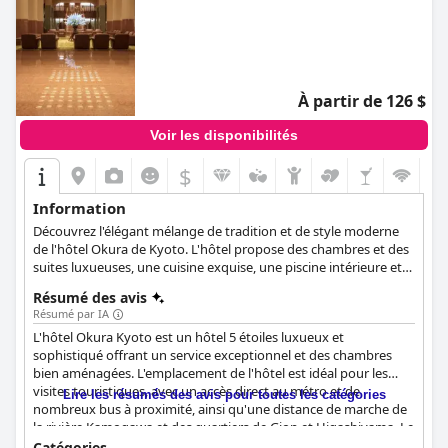
À partir de 126 $
Voir les disponibilités
$
Information
Découvrez l'élégant mélange de tradition et de style moderne
de l'hôtel Okura de Kyoto. L'hôtel propose des chambres et des
suites luxueuses, une cuisine exquise, une piscine intérieure et
des installations de remise en forme qui rendront votre séjour
Résumé des avis
mémorable et agréable.
Résumé par IA
L'hôtel Okura Kyoto est un hôtel 5 étoiles luxueux et
sophistiqué offrant un service exceptionnel et des chambres
bien aménagées. L'emplacement de l'hôtel est idéal pour les
visites touristiques, avec un accès direct au métro et de
Lire les résumés des avis pour toutes les catégories
nombreux bus à proximité, ainsi qu'une distance de marche de
la rivière Kamogawa et des quartiers de Gion et Higashiyama. Le
personnel est aimable et serviable et l'hôtel dispose de deux
Catégories