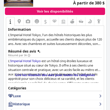
À partir de 380 $
Voir les disponibilités
$
Information
L'Imperial Hotel Tokyo, l'un des hôtels historiques les plus
emblématiques du Japon, accueille ses clients depuis plus de 120
ans. Avec ses chambres et suites luxueusement décorées, son
service impeccable et sa cuisine raffinée, l'Imperial Hotel Tokyo
Résumé des avis
vous offre le meilleur de l'hospitalité japonaise.
Résumé par IA
L'
Imperial Hotel Tokyo
est un hôtel cinq étoiles luxueux et
historique situé au cœur de Tokyo. Il offre à ses clients une
situation centrale et pratique, avec un accès facile au métro et
aux zones commerçantes. Le petit déjeuner de l'hôtel est très
Lire les résumés des avis pour toutes les catégories
apprécié pour son choix délicieux et sa variété, et les clients
apprécient la possibilité de choisir entre différents restaurants
et le service en chambre. Les chambres sont généralement
Catégories
confortables et spacieuses avec des salles de bains bien conçues
Luxe
et pratiques, bien que certains clients mentionnent le bruit des
chambres voisines et le besoin de rénovation dans certaines
Historique
zones. La propreté de l'hôtel et l'attention portée à l'hygiène
sont remarquables, avec un nettoyage quotidien des chambres