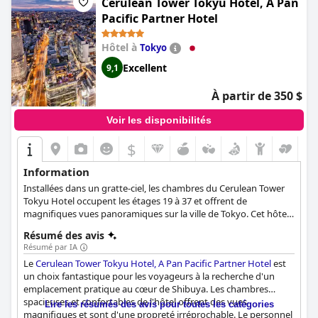
recherche de vacances luxueuses à Tokyo, avec de bons
Cerulean Tower Tokyu Hotel, A Pan
restaurants et une salle de sport ultramoderne. Dans
Pacific Partner Hotel
l'ensemble, un séjour au
Shangri-La Tokyo
ne manquera pas de
rajeunir tout voyageur fatigué.
Hôtel à
Tokyo
Excellent
9,1
À partir de 350 $
Voir les disponibilités
$
Information
Installées dans un gratte-ciel, les chambres du Cerulean Tower
Tokyu Hotel occupent les étages 19 à 37 et offrent de
magnifiques vues panoramiques sur la ville de Tokyo. Cet hôtel
luxueux propose également un hébergement spacieux et
Résumé des avis
élégant, un service de restauration 24h/24, une cuisine exquise,
Résumé par IA
un salon d'affaires et un club de remise en forme.
Le
Cerulean Tower Tokyu Hotel, A Pan Pacific Partner Hotel
est
un choix fantastique pour les voyageurs à la recherche d'un
emplacement pratique au cœur de Shibuya. Les chambres
spacieuses et confortables de l'hôtel offrent des vues
Lire les résumés des avis pour toutes les catégories
magnifiques et sont d'une propreté irréprochable. Le personnel