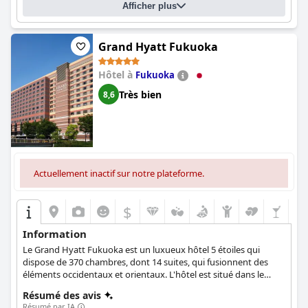
Afficher plus
concierge propose des visites à pied aux clients, ce qui constitue
une expérience instructive. Dans l'ensemble, l'hôtel Tokyo
Station est un établissement de classe mondiale qui offre une
expérience luxueuse sans pareille, parfaite pour les couples à la
Grand Hyatt Fukuoka
recherche d'un séjour spécial ou pour tous ceux qui recherchent
une retraite relaxante et raffinée au cœur de Tokyo.
Hôtel à
Fukuoka
Très bien
8,6
Actuellement inactif sur notre plateforme.
$
Information
Le Grand Hyatt Fukuoka est un luxueux hôtel 5 étoiles qui
dispose de 370 chambres, dont 14 suites, qui fusionnent des
éléments occidentaux et orientaux. L'hôtel est situé dans le
quartier de Hakata à Fukuoka et offre un accès facile à toutes les
Résumé des avis
installations liées aux affaires et aux loisirs. Les clients peuvent
Résumé par IA