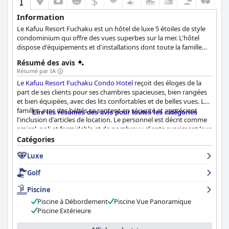
$
Information
Le Kafuu Resort Fuchaku est un hôtel de luxe 5 étoiles de style
condominium qui offre des vues superbes sur la mer. L'hôtel
dispose d'équipements et d'installations dont toute la famille
pourra profiter, tels que des piscines, un jacuzzi, des soins spa,
Résumé des avis
des équipements de gym, un service de conciergerie et un
Résumé par IA
centre Internet ouvert 24h/24.
Le
Kafuu Resort Fuchaku Condo Hotel
reçoit des éloges de la
part de ses clients pour ses chambres spacieuses, bien rangées
et bien équipées, avec des lits confortables et de belles vues. Les
familles avec des bébés se sentent en sécurité et apprécient
Lire les résumés des avis pour toutes les catégories
l'inclusion d'articles de location. Le personnel est décrit comme
amical, poli et formidable et de nombreux clients expriment leur
gratitude pour leur aide dans la recherche d'objets perdus.
Catégories
L'hôtel dispose d'excellents équipements et activités et la piscine
Luxe
est également digne d'éloges. Bien que certains clients aient
trouvé le personnel de la réception peu serviable, la majorité des
Golf
commentaires sont positifs. Dans l'ensemble, les clients
apprécient l'espace et le confort des chambres, ainsi que le
Piscine
service courtois et efficace du personnel.
Piscine à Débordement
Piscine Vue Panoramique
Piscine Extérieure