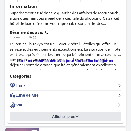
Information
Superbement situé dans le quartier des affaires de Marunouchi,
à quelques minutes à pied de la capitale du shopping Ginza, cet
hôtel de luxe offre une vue imprenable sur la ville, des
installations sophistiquées, des options de restauration
Résumé des avis
extraordinaires et un confort luxueux.
Résumé par IA
Le Peninsula Tokyo est un luxueux hôtel 5 étoiles qui offre un
service et des équipements exceptionnels. La situation de l'hôtel
est très appréciée par les clients qui bénéficient d'un accès facile
aux jardins et au centre commercial. Les options de petit
Lire les résumés des avis pour toutes les catégories
déjeuner sont de grande qualité et généralement excellentes,
avec une variété de cuisine japonaise et occidentale disponible.
Les chambres sont spacieuses, propres et joliment conçues avec
Catégories
des systèmes de contrôle personnalisés et d'excellents
Luxe
équipements. La propreté de l'hôtel est très appréciée par les
clients, avec une excellente attention aux détails et des mesures
Lune de Miel
de prévention COVID-19 en place. Le personnel est
incroyablement gentil, amical et serviable, se surpassant pour
Spa
assurer un séjour confortable et agréable. Les installations du
spa et de la piscine sont fantastiques et les clients
Afficher plus
recommandent vivement d'en profiter. L'hôtel est également
adapté aux familles, avec des installations pour les bébés et un
excellent service. Les lits sont confortables et douillets, offrant