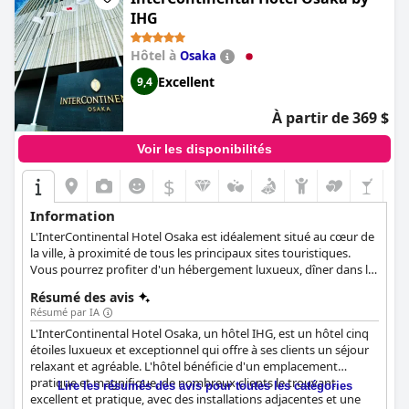
IHG
Hôtel à
Osaka
Excellent
9,4
À partir de 369 $
Voir les disponibilités
$
Information
L'InterContinental Hotel Osaka est idéalement situé au cœur de
la ville, à proximité de tous les principaux sites touristiques.
Vous pourrez profiter d'un hébergement luxueux, dîner dans le
restaurant primé ou vous détendre dans les bains japonais
Résumé des avis
traditionnels de l'hôtel.
Résumé par IA
L'InterContinental Hotel Osaka, un hôtel IHG, est un hôtel cinq
étoiles luxueux et exceptionnel qui offre à ses clients un séjour
relaxant et agréable. L'hôtel bénéficie d'un emplacement
pratique et magnifique, de nombreux clients le trouvant
Lire les résumés des avis pour toutes les catégories
excellent et pratique, avec des installations adjacentes et une