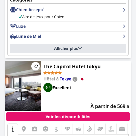
attentif et amical se surpasse pour offrir un service personnalisé
Chien Accepté
qui fait que les clients se sentent spéciaux. L'hôtel propose un
large éventail de restaurants servant des plats délicieux, et la
Aire de Jeux pour Chien
piscine et le spa sont de premier ordre. L'hôtel est également
accessible et accueillant pour les personnes handicapées, les
Luxe
familles et les couples qui célèbrent des occasions spéciales.
Lune de Miel
Dans l'ensemble, l'
Hotel Chinzanso Tokyo
est un véritable hôtel
de luxe cinq étoiles qui offre un niveau d'hospitalité noble et
une expérience vraiment inoubliable.
Afficher plus
The Capitol Hotel Tokyu
Hôtel à
Tokyo
Excellent
9,4
À partir de 569 $
Voir les disponibilités
$