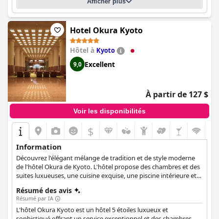
Afficher plus
Hotel Okura Kyoto
Hôtel à
Kyoto
Excellent
9,0
À partir de 127 $
Voir les disponibilités
$
Information
Découvrez l'élégant mélange de tradition et de style moderne
de l'hôtel Okura de Kyoto. L'hôtel propose des chambres et des
suites luxueuses, une cuisine exquise, une piscine intérieure et
des installations de remise en forme qui rendront votre séjour
Résumé des avis
mémorable et agréable.
Résumé par IA
L'hôtel Okura Kyoto est un hôtel 5 étoiles luxueux et
sophistiqué offrant un service exceptionnel et des chambres