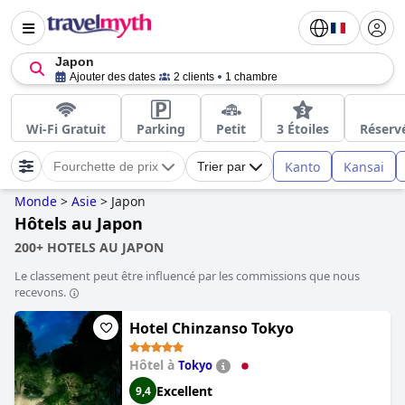
Japon
Ajouter des dates
2 clients
1 chambre
Wi-Fi Gratuit
Parking
Petit
3 Étoiles
Réserv
Kanto
Kansai
Fourchette de prix
Trier par
Monde
>
Asie
>
Japon
Hôtels au Japon
200+ HOTELS AU JAPON
Le classement peut être influencé par les commissions que nous
recevons.
Hotel Chinzanso Tokyo
Hôtel à
Tokyo
Excellent
9,4