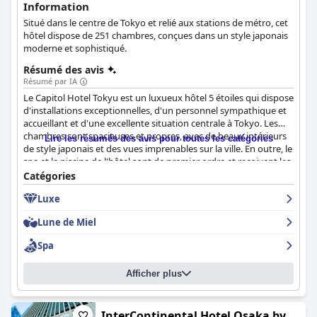
Information
Situé dans le centre de Tokyo et relié aux stations de métro, cet
hôtel dispose de 251 chambres, conçues dans un style japonais
moderne et sophistiqué.
Résumé des avis
Résumé par IA
Le Capitol Hotel Tokyu est un luxueux hôtel 5 étoiles qui dispose
d'installations exceptionnelles, d'un personnel sympathique et
accueillant et d'une excellente situation centrale à Tokyo. Les
chambres sont spacieuses et propres, avec de beaux intérieurs
Lire les résumés des avis pour toutes les catégories
de style japonais et des vues imprenables sur la ville. En outre, le
spa et la piscine de l'hôtel sont de premier ordre et reçoivent les
éloges des clients. L'hôtel est particulièrement apprécié par les
Catégories
clients qui apprécient l'ambiance luxueuse et les services de
Luxe
qualité fournis par un personnel professionnel et
accommodant. Bien que les repas puissent être chers, les clients
Lune de Miel
s'accordent à dire que
The Capitol Hotel Tokyu
est un excellent
choix pour ceux qui recherchent une expérience mémorable et
Spa
vraiment exclusive à Tokyo. Dans l'ensemble, les clients
recommandent vivement cet hôtel et sont impatients d'y
Afficher plus
retourner.
InterContinental Hotel Osaka by