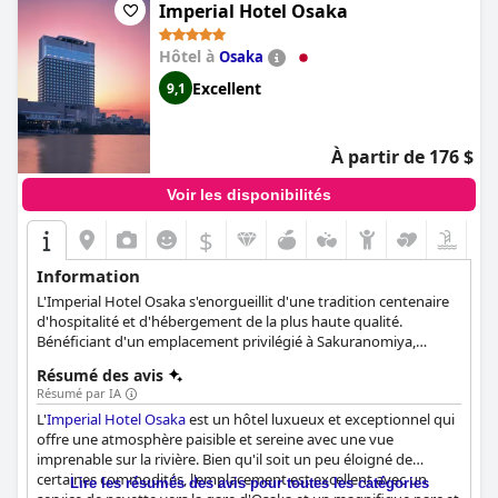
aux clients une excellente nuit de sommeil. Dans l'ensemble,
Imperial Hotel Osaka
The
Peninsula Tokyo
est un hôtel parfait qui vaut son pesant d'or et
qui vous permettra de passer un séjour inoubliable, que ce soit
Hôtel à
Osaka
pour les affaires ou les loisirs.
Excellent
9,1
À partir de 176 $
Voir les disponibilités
$
Information
L'Imperial Hotel Osaka s'enorgueillit d'une tradition centenaire
d'hospitalité et d'hébergement de la plus haute qualité.
Bénéficiant d'un emplacement privilégié à Sakuranomiya,
l'endroit le plus célèbre pour admirer les cerisiers en fleurs au
Résumé des avis
printemps, l'hôtel allie la beauté de la nature japonaise au
Résumé par IA
confort de la vie urbaine.
L'
Imperial Hotel Osaka
est un hôtel luxueux et exceptionnel qui
offre une atmosphère paisible et sereine avec une vue
imprenable sur la rivière. Bien qu'il soit un peu éloigné de
certaines commodités, l'emplacement est excellent avec un
Lire les résumés des avis pour toutes les catégories