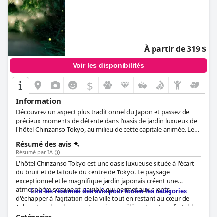
À partir de 319 $
Voir les disponibilités
$
Information
Découvrez un aspect plus traditionnel du Japon et passez de
précieux moments de détente dans l'oasis de jardin luxueux de
l'hôtel Chinzanso Tokyo, au milieu de cette capitale animée. Les
jardins de l'hôtel datent de 1861 et ont toujours été loués pour
Résumé des avis
leur élégance et leur beauté. Si vous recherchez une retraite
Résumé par IA
tranquille et magnifique au milieu de Tokyo, l'hôtel Chinzanso
L'hôtel Chinzanso Tokyo est une oasis luxueuse située à l'écart
Tokyo est l'hôtel idéal pour vous.
du bruit et de la foule du centre de Tokyo. Le paysage
exceptionnel et le magnifique jardin japonais créent une
atmosphère sereine et paisible qui permet aux clients
Lire les résumés des avis pour toutes les catégories
d'échapper à l'agitation de la ville tout en restant au cœur de
Tokyo. Les chambres sont spacieuses, élégantes et confortables
et offrent de belles vues sur le jardin ou sur la ville. Le personnel
Catégories