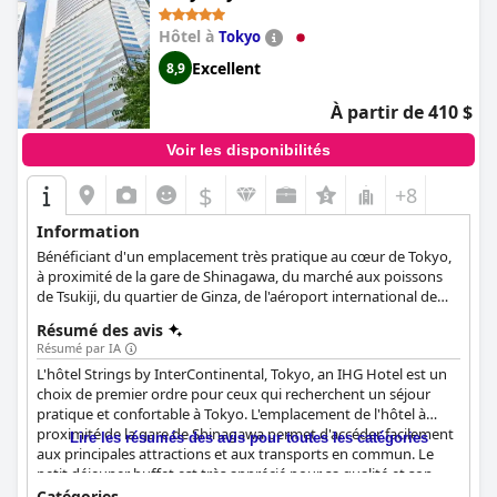
Hôtel à
Tokyo
Excellent
8,9
À partir de 410 $
Voir les disponibilités
$
+8
Information
Bénéficiant d'un emplacement très pratique au cœur de Tokyo,
à proximité de la gare de Shinagawa, du marché aux poissons
de Tsukiji, du quartier de Ginza, de l'aéroport international de
Haneda, ainsi que d'un accès rapide aux villes de Yokohama,
Résumé des avis
Osaka, Kyoto et Kobe, l'hôtel The Strings by InterContinental,
Résumé par IA
Tokyo est un choix idéal pour tous les types de voyageurs. Il
L'hôtel Strings by InterContinental, Tokyo, an IHG Hotel est un
présente des intérieurs modernes et élégants, des chambres et
choix de premier ordre pour ceux qui recherchent un séjour
des suites aménagées avec goût aux restaurants et aux bars
pratique et confortable à Tokyo. L'emplacement de l'hôtel à
somptueux, rendant le séjour de chaque client vraiment
proximité de la gare de Shinagawa permet d'accéder facilement
mémorable.
Lire les résumés des avis pour toutes les catégories
aux principales attractions et aux transports en commun. Le
petit déjeuner buffet est très apprécié pour sa qualité et son
goût, certains le décrivant comme le meilleur moment de leur
Catégories