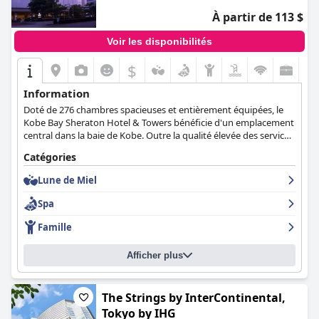
À partir de 113 $
Voir les disponibilités
$
Information
Doté de 276 chambres spacieuses et entièrement équipées, le
Kobe Bay Sheraton Hotel & Towers bénéficie d'un emplacement
central dans la baie de Kobe. Outre la qualité élevée des services
et des installations, l'hôtel offre également des vues
Catégories
magnifiques sur la baie et les montagnes Rokko environnantes,
ce qui en fait un hébergement idéal pour tous les clients.
Lune de Miel
Spa
Famille
Afficher plus
The Strings by InterContinental,
Tokyo by IHG