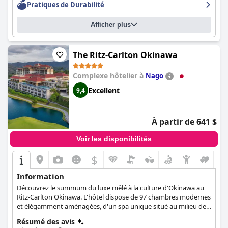
Pratiques de Durabilité
et un réapprovisionnement régulier en produits hygiéniques. Le
personnel est exceptionnel, offrant un service merveilleux,
Afficher plus
attentif et serviable avec des compétences multilingues et une
attention aux détails. Les lits divins garantissent une bonne nuit
de sommeil et les clients font l'éloge des lits et des oreillers
confortables. L'
Imperial Hotel Tokyo
The Ritz-Carlton Okinawa
est un véritable bijou qui
respire le charme de l'ancien monde et l'importance historique,
offrant aux clients une expérience luxueuse ultime à un prix
Complexe hôtelier à
Nago
avantageux par rapport aux autres hôtels cinq étoiles de la
Excellent
9,4
région.
À partir de 641 $
Voir les disponibilités
$
Information
Découvrez le summum du luxe mêlé à la culture d'Okinawa au
Ritz-Carlton Okinawa. L'hôtel dispose de 97 chambres modernes
et élégamment aménagées, d'un spa unique situé au milieu de
la forêt luxuriante de Yambaru, de trois restaurants distinctifs
Résumé des avis
proposant la cuisine la plus exquise, ainsi que d'un accès facile à