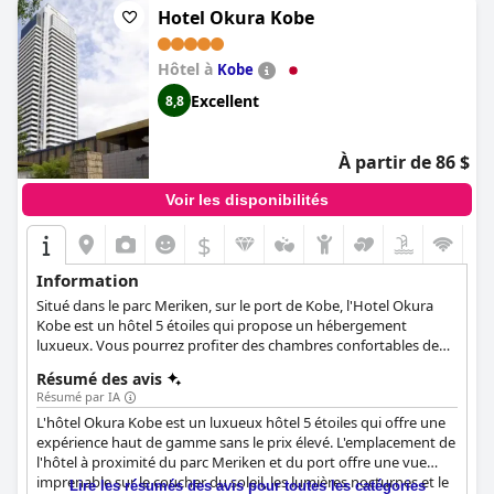
leur séjour exceptionnel et le recommandent vivement à tous
Hotel Okura Kobe
ceux qui recherchent le lieu de vacances idéal.
Hôtel à
Kobe
Excellent
8,8
À partir de 86 $
Voir les disponibilités
$
Information
Situé dans le parc Meriken, sur le port de Kobe, l'Hotel Okura
Kobe est un hôtel 5 étoiles qui propose un hébergement
luxueux. Vous pourrez profiter des chambres confortables de
style occidental, manger et boire au restaurant et au bar de
Résumé des avis
l'hôtel, garder la forme dans le centre de remise en forme ou
Résumé par IA
utiliser l'hôtel comme base pour explorer tout ce que Kobe a à
L'hôtel Okura Kobe est un luxueux hôtel 5 étoiles qui offre une
offrir.
expérience haut de gamme sans le prix élevé. L'emplacement de
l'hôtel à proximité du parc Meriken et du port offre une vue
imprenable sur le coucher du soleil, les lumières nocturnes et le
Lire les résumés des avis pour toutes les catégories