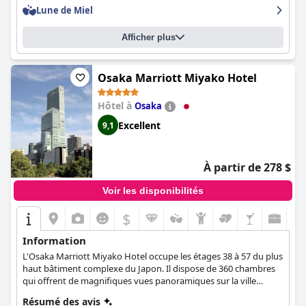
voyageurs d'affaires et les personnes souffrant d'un handicap,
Lune de Miel
grâce à son accessibilité et à ses équipements. Le
Swissotel
Nankai Osaka
offre un luxe haut de gamme à un prix abordable,
Afficher plus
ce qui en fait un excellent choix pour tous ceux qui visitent
Osaka.
Osaka Marriott Miyako Hotel
Hôtel à
Osaka
Excellent
9,1
À partir de 278 $
Voir les disponibilités
$
Information
L'Osaka Marriott Miyako Hotel occupe les étages 38 à 57 du plus
haut bâtiment complexe du Japon. Il dispose de 360 chambres
qui offrent de magnifiques vues panoramiques sur la ville
d'Osaka.
Résumé des avis