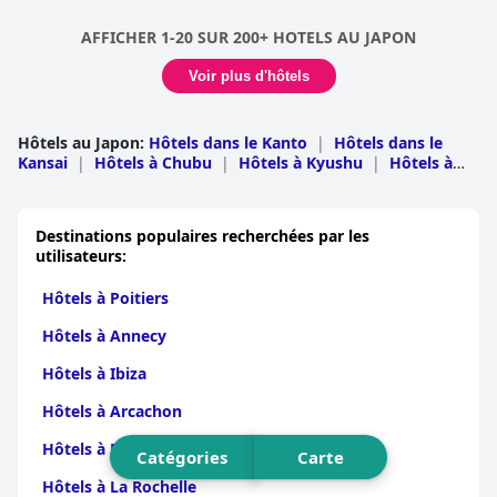
relaxant, confortable et luxueux, et beaucoup recommandent
l'hôtel comme un choix de premier ordre pour un séjour cinq
AFFICHER 1-20 SUR 200+ HOTELS AU JAPON
étoiles à Kyoto.
Voir plus d'hôtels
Hôtels au Japon
:
Hôtels dans le Kanto
|
Hôtels dans le
Kansai
|
Hôtels à Chubu
|
Hôtels à Kyushu
|
Hôtels à
Hokkaido
|
Hôtels à Chugoku
|
Hôtels à
Tohoku
|
Hôtels à Shikoku
Destinations populaires recherchées par les
utilisateurs:
Hôtels à Poitiers
Hôtels à Annecy
Hôtels à Ibiza
Hôtels à Arcachon
Hôtels à Nîmes
Catégories
Carte
Hôtels à La Rochelle