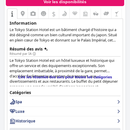
Voir les disponibilités
$
Information
Le Tokyo Station Hotel est un bâtiment chargé d'histoire qui a
été désigné comme un bien culturel important du Japon. Situé
en plein cœur de Tokyo et donnant sur le Palais Impérial, cet
hôtel luxueux offre une hospitalité inégalée et un hébergement
Résumé des avis
élégant. L'hôtel se trouve à seulement 30 minutes de la gare de
Résumé par IA
l'aéroport de Haneda et à 60 minutes de la gare de l'aéroport JR
Le Tokyo Station Hotel est un hôtel luxueux et historique qui
de Narita.
offre un service et des équipements exceptionnels. Son
emplacement imbattable, à proximité de la gare, permet
d'accéder facilement aux centres de transport, aux
Lire les résumés des avis pour toutes les catégories
divertissements et aux restaurants. Le buffet du petit déjeuner
propose une grande variété d'options japonaises et
occidentales avec une présentation soignée et artistique et les
Catégories
normes de propreté de l'hôtel sont exceptionnelles. Le
Spa
personnel est amical, serviable et très courtois, se surpassant
pour assurer le plus grand confort et la plus grande commodité
Luxe
aux clients. Le spa de l'hôtel est délicieux et la literie confortable
et luxueuse est un point fort. L'hôtel est un excellent choix pour
Historique
les voyageurs d'affaires et est fortement recommandé aux
personnes handicapées. L'histoire de l'hôtel est palpable et le