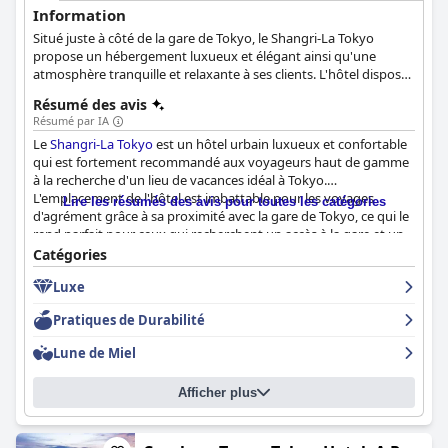
Information
Situé juste à côté de la gare de Tokyo, le Shangri-La Tokyo
propose un hébergement luxueux et élégant ainsi qu'une
atmosphère tranquille et relaxante à ses clients. L'hôtel dispose
de 200 chambres et de 3 restaurants, tandis que les sites les plus
Résumé des avis
populaires de Tokyo, comme le Tokyo Skytree et le Palais
Résumé par IA
Impérial, se trouvent à quelques minutes.
Le
Shangri-La Tokyo
est un hôtel urbain luxueux et confortable
qui est fortement recommandé aux voyageurs haut de gamme
à la recherche d'un lieu de vacances idéal à Tokyo.
L'emplacement de l'hôtel est imbattable pour les voyages
Lire les résumés des avis pour toutes les catégories
d'agrément grâce à sa proximité avec la gare de Tokyo, ce qui le
rend parfait pour ceux qui recherchent un accès à la gare et un
emplacement central. L'hôtel propose des chambres spacieuses
Catégories
et confortables, dotées d'équipements de qualité et d'un
Luxe
mobilier élégant, pour le plus grand plaisir des clients. L'hôtel est
très apprécié pour sa propreté et les clients sont impressionnés
Pratiques de Durabilité
par la propreté de l'établissement et la qualité du personnel. Le
personnel est exceptionnel, répondant à toutes sortes de
Lune de Miel
demandes et loué pour son comportement élégant et
professionnel tout au long du séjour. L'hôtel est une excellente
Afficher plus
option pour les familles avec enfants à la recherche d'un séjour
confortable et agréable dans la ville. L'hôtel est un choix de
premier ordre pour les voyageurs haut de gamme à la