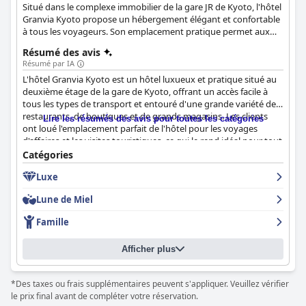
Situé dans le complexe immobilier de la gare JR de Kyoto, l'hôtel
Granvia Kyoto propose un hébergement élégant et confortable
à tous les voyageurs. Son emplacement pratique permet aux
clients d'avoir un accès direct non seulement à toutes les parties
Résumé des avis
du Japon qu'ils désirent, mais aussi à une abondance de
Résumé par IA
magasins, de restaurants, de musées et de théâtres qui sont
L'hôtel Granvia Kyoto est un hôtel luxueux et pratique situé au
également inclus dans ce complexe immobilier.
deuxième étage de la gare de Kyoto, offrant un accès facile à
tous les types de transport et entouré d'une grande variété de
restaurants, de boutiques et de grands magasins. Les clients
Lire les résumés des avis pour toutes les catégories
ont loué l'emplacement parfait de l'hôtel pour les voyages
d'affaires et les visites touristiques, ce qui le rend idéal pour tout
type de voyageur. Le petit déjeuner est composé de plats
Catégories
occidentaux et japonais et est servi dans trois restaurants
Luxe
différents. Les clients s'extasient sur la qualité de la nourriture
servie dans les restaurants japonais et occidentaux. Les
Lune de Miel
chambres sont spacieuses, propres et confortables, certaines
offrant même des vues spectaculaires sur la tour de Kyoto. Le
Famille
personnel est toujours poli et attentif et le service de
conciergerie va au-delà des attentes. Les familles voyageant
Afficher plus
avec des enfants trouveront l'hôtel accueillant avec des lits pour
bébés fournis et même des biberons nettoyés. Si certains clients
ont trouvé les lits trop durs ou avec des bosses, la majorité a
*Des taxes ou frais supplémentaires peuvent s'appliquer. Veuillez vérifier
apprécié la literie confortable et les nombreux oreillers. Dans
le prix final avant de compléter votre réservation.
l'ensemble, les clients ont décrit leur séjour comme magnifique,