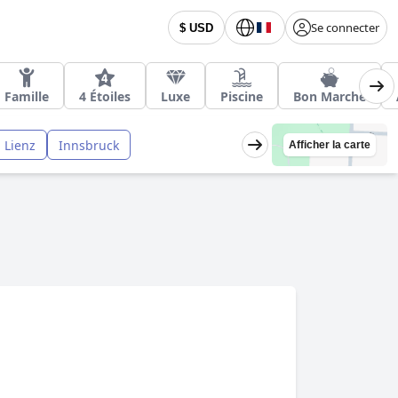
Se connecter
$ USD
Famille
4 Étoiles
Luxe
Piscine
Bon Marché
Lienz
Innsbruck
Afficher la carte