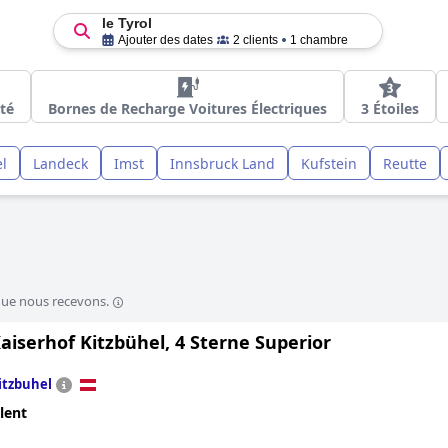
le Tyrol
Ajouter des dates
2 clients
1 chambre
té
Bornes de Recharge Voitures Électriques
3 Étoiles
l
Landeck
Imst
Innsbruck Land
Kufstein
Reutte
que nous recevons.
aiserhof Kitzbühel, 4 Sterne Superior
itzbuhel
lent