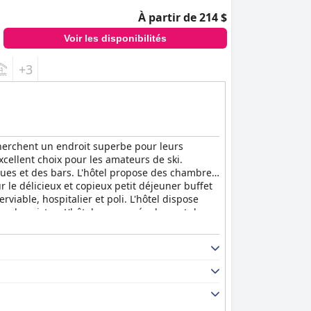
À partir de 214 $
Voir les disponibilités
+3
cherchent un endroit superbe pour leurs
excellent choix pour les amateurs de ski.
ues et des bars. L'hôtel propose des chambres
ur le délicieux et copieux petit déjeuner buffet
viable, hospitalier et poli. L'hôtel dispose
ur les pistes. L'hôtel propose également des
onnement peu transparente. Dans l'ensemble,
vice et ses équipements confortables.