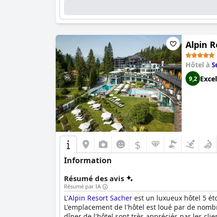
Alpin R
Hôtel à
S
Excel
9,2
$
Information
Résumé des avis
Résumé par IA
L'
Alpin Resort Sacher
est un luxueux hôtel 5 éto
L'emplacement de l'hôtel est loué par de nombreu
dîner de l'hôtel sont très appréciés par les cl