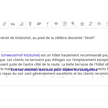
ndroit de Kitzbühel, au pied de la célèbre descente "Streif".
l Schweizerhof Kitzbühel)
est un hôtel hautement recommandé pour
. Les clients ne tarissent pas d'éloges sur l'emplacement exceptionn
ouvant juste de l'autre côté de la route. La belle terrasse de l'hôte
le matin ou un cocktail le soir. Le petit déjeuner est un des points 
Lire les résumés des avis pour toutes les catégories
es repas du soir sont généralement excellents et les clients recomma
clients de se sentir en sécurité et à l'aise. Le personnel est décri
nstallation de bien-être moderne et spacieuse et une atmosphère tra
cient la chaleur de la piscine chauffée. L'hôtel offre un excellent r
 idéal pour les familles souhaitant passer des vacances au ski. Dans 
ispose de tout ce dont vous avez besoin pour passer des vacances 