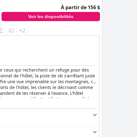
À partir de 156 $
Voir les disponibilités
+2
 ceux qui recherchent un refuge pour des
el de l'hôtel, la piste de ski s'arrêtant juste
l offre une vue imprenable sur les montagnes, ce
forts de l'hôtel, les clients le décrivant comme
ndent de les réserver à l'avance. L'hôtel
t comme proactif, attentif et toujours prêt à
nquille et agréable. La piscine est un élément
apport qualité-prix et des possibilités d'accès
l'ensemble, l'
Aktiv Hotel Schweizerhof
au ski inoubliables.