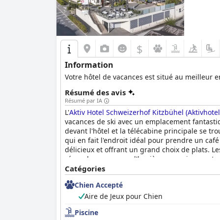
$
Information
Votre hôtel de vacances est situé au meilleur e
Résumé des avis
Résumé par IA
L'
Aktiv Hotel Schweizerhof Kitzbühel (Aktivhote
vacances de ski avec un emplacement fantastique
devant l'hôtel et la télécabine principale se tr
qui en fait l'endroit idéal pour prendre un café 
délicieux et offrant un grand choix de plats. L
répond aux normes d'hygiène, ce qui permet aux 
aider. L'espace spa est fantastique avec une i
Catégories
charmant de cette propriété et les clients appré
Chien Accepté
skis aux pieds, ce qui en fait un lieu de séjour
Kitzbühel (Aktivhotel Schweizerhof Kitzbühel)
Aire de Jeux pour Chien
d
Piscine