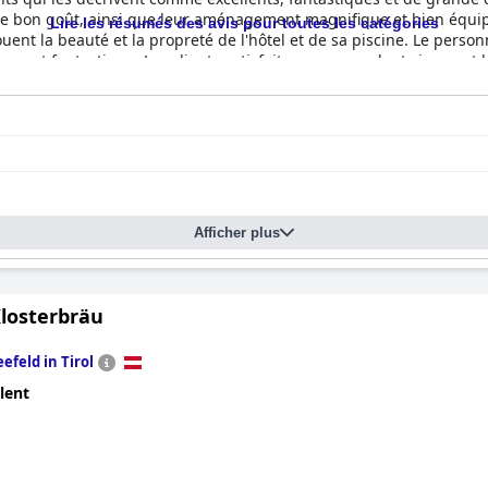
de bon goût, ainsi que leur aménagement magnifique et bien équipé
Lire les résumés des avis pour toutes les catégories
ent la beauté et la propreté de l'hôtel et de sa piscine. Le perso
ement fantastique. Les clients satisfaits recommandent vivement le s
ne véritable expérience 5 étoiles, ce qui en fait un lieu exquis, u
Afficher plus
Klosterbräu
eefeld in Tirol
lent