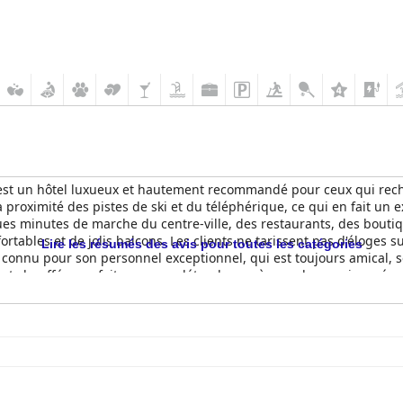
r, est un hôtel luxueux et hautement recommandé pour ceux qui re
à proximité des pistes de ski et du téléphérique, ce qui en fait un 
es minutes de marche du centre-ville, des restaurants, des boutiq
ortables et de jolis balcons. Les clients ne tarissent pas d'éloges s
Lire les résumés des avis pour toutes les catégories
 connu pour son personnel exceptionnel, qui est toujours amical, ser
nt chauffée, parfaite pour se détendre après une longue journée s
ertains clients se soient plaints de la politique de frais de stati
ommandé pour son emplacement de premier ordre, son excellent ser