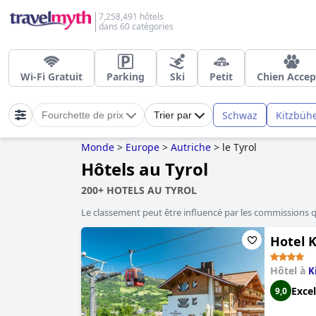
7,258,491 hôtels
dans 60 catégories
Wi-Fi Gratuit
Parking
Ski
Petit
Chien Accep
Schwaz
Kitzbühe
Fourchette de prix
Trier par
Monde
>
Europe
>
Autriche
>
le Tyrol
Hôtels au Tyrol
200+ HOTELS AU TYROL
Le classement peut être influencé par les commissions 
Hotel K
Hôtel à
K
Excel
9,0