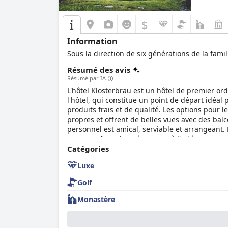
$
Information
Sous la direction de six générations de la fami
Résumé des avis
Résumé par IA
L'hôtel Klosterbräu est un hôtel de premier ord
l'hôtel, qui constitue un point de départ idéal 
produits frais et de qualité. Les options pour
propres et offrent de belles vues avec des balc
personnel est amical, serviable et arrangeant. 
un magnifique bain à remous à l'extérieur avec
fourrure à bras ouverts. Dans l'ensemble, l'hô
Catégories
une expérience unique et spéciale dans un env
Luxe
Golf
Monastère