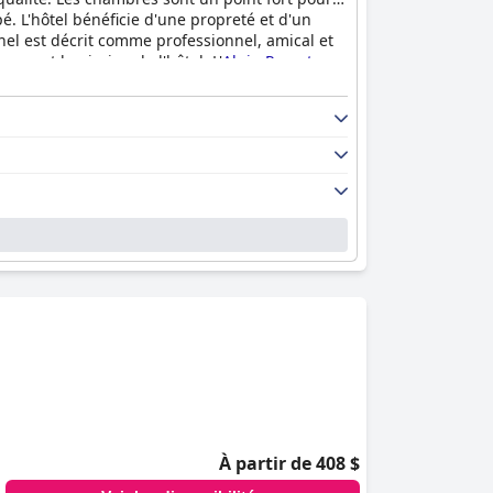
. L'hôtel bénéficie d'une propreté et d'un
nnel est décrit comme professionnel, amical et
pa et la piscine de l'hôtel. L'
Alpin Resort
n wohlfühloase à l'atmosphère exceptionnelle et
À partir de 408 $