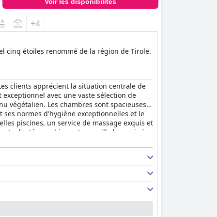
Voir les disponibilités
+4
el cinq étoiles renommé de la région de Tirole.
s clients apprécient la situation centrale de
est exceptionnel avec une vaste sélection de
menu végétalien. Les chambres sont spacieuses,
et ses normes d'hygiène exceptionnelles et le
belles piscines, un service de massage exquis et
nt adapté aux chiens et accueille les amis à
rvice et d'équipements exceptionnels, offrant