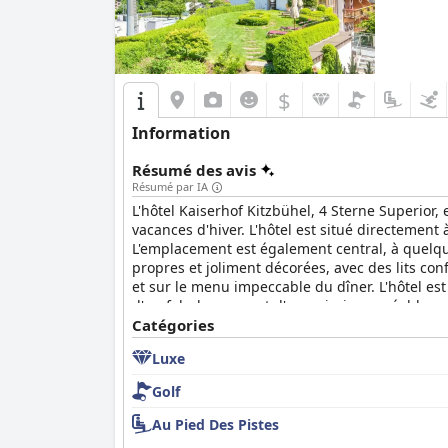
$
Information
Résumé des avis
Résumé par IA
L'hôtel Kaiserhof Kitzbühel, 4 Sterne Superio
vacances d'hiver. L'hôtel est situé directement 
L'emplacement est également central, à quelqu
propres et joliment décorées, avec des lits conf
et sur le menu impeccable du dîner. L'hôtel est
d'un fabuleux spa et d'une piscine agréableme
options de stationnement pratiques, bien que c
Catégories
l'hôtel Kaiserhof Kitzbühel est fortement rec
Luxe
Golf
Au Pied Des Pistes