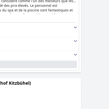
st considéré comme l'un des meilleurs que les
oté des prix élevés. Le personnel est
ns du spa et de la piscine sont fantastiques et
assurées que leurs petits seront bien pris en
garde d'enfants. L'hôtel accepte les chiens et
xueux et hautement recommandé pour un séjour
hof Kitzbühel)