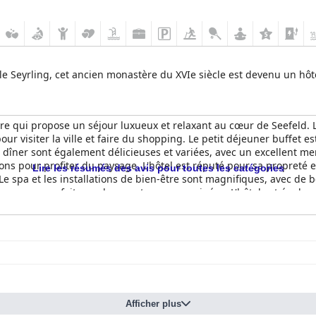
lle Seyrling, cet ancien monastère du XVIe siècle est devenu un hôt
re qui propose un séjour luxueux et relaxant au cœur de Seefeld. Le
pour visiter la ville et faire du shopping. Le petit déjeuner buffet 
 le dîner sont également délicieuses et variées, avec un excellent 
ons pour profiter du paysage. L'hôtel est réputé pour sa propreté 
Lire les résumés des avis pour toutes les catégories
Le spa et les installations de bien-être sont magnifiques, avec de 
 une vue parfaite sur les montagnes enneigées. L'hôtel est égaleme
tel Klosterbräu est un établissement de premier ordre doté d'un se
ironnement 5 étoiles convivial.
Afficher plus