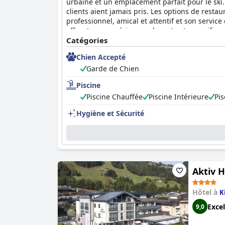
urbaine et un emplacement parfait pour le ski.
clients aient jamais pris. Les options de restau
professionnel, amical et attentif et son service 
offrent une expérience relaxante et magnifique
charge grâce aux suites familiales spacieuses e
Catégories
propose des équipements et des services qui l
Chien Accepté
mémorable et confortable dans les Alpes autri
Garde de Chien
Piscine
Piscine Chauffée
Piscine Intérieure
Pis
Hygiène et Sécurité
Aktiv H
Hôtel à
K
Excel
9,0