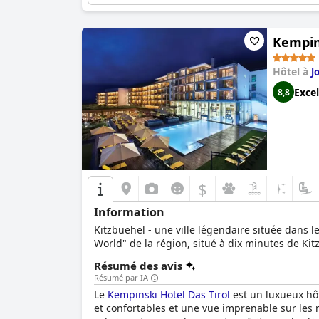
Kempins
Hôtel à
J
Excel
8,8
$
Information
Kitzbuehel - une ville légendaire située dans l
World" de la région, situé à dix minutes de Kit
Résumé des avis
Résumé par IA
Le
Kempinski Hotel Das Tirol
est un luxueux hôt
et confortables et une vue imprenable sur les