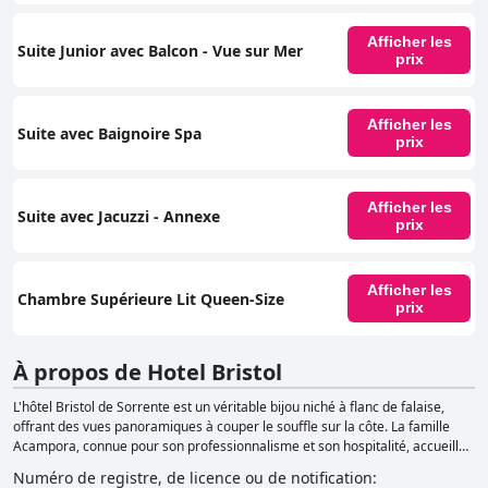
Afficher les
Suite Junior avec Balcon - Vue sur Mer
prix
Afficher les
Suite avec Baignoire Spa
prix
Afficher les
Suite avec Jacuzzi - Annexe
prix
Afficher les
Chambre Supérieure Lit Queen-Size
prix
À propos de Hotel Bristol
L'hôtel Bristol de Sorrente est un véritable bijou niché à flanc de falaise,
offrant des vues panoramiques à couper le souffle sur la côte. La famille
Acampora, connue pour son professionnalisme et son hospitalité, accueille
des clients internationaux depuis des générations, faisant de l'hôtel une
Numéro de registre, de licence ou de notification
:
seconde maison bien-aimée pour beaucoup. Avec 129 chambres réparties