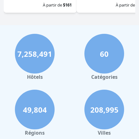
À partir de
$161
À partir de
$
7,258,491
60
Hôtels
Catégories
49,804
208,995
Régions
Villes