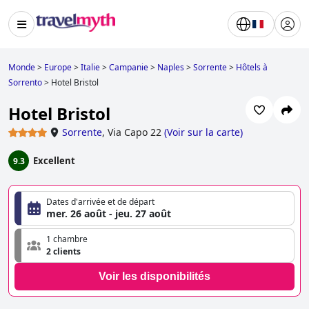
Monde
>
Europe
>
Italie
>
Campanie
>
Naples
>
Sorrente
>
Hôtels à
Sorrento
>
Hotel Bristol
Hotel Bristol
Sorrente
,
Via Capo 22
(
Voir sur la carte
)
Excellent
9.3
Dates d'arrivée et de départ
mer. 26 août - jeu. 27 août
1 chambre
2 clients
Voir les disponibilités