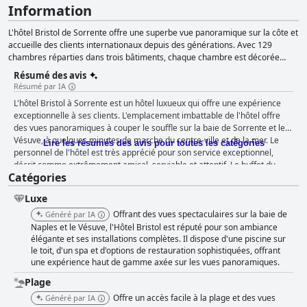
Information
L'hôtel Bristol de Sorrente offre une superbe vue panoramique sur la côte et
accueille des clients internationaux depuis des générations. Avec 129
chambres réparties dans trois bâtiments, chaque chambre est décorée
dans un style pratique et moderne mettant en valeur les aspects de la
Résumé des avis
région. L'hôtel dispose de nombreux équipements, notamment un grand
Résumé par IA
jardin, une piscine et un solarium, ainsi que deux restaurants principaux
L'hôtel Bristol à Sorrente est un hôtel luxueux qui offre une expérience
servant une cuisine internationale et des plats napolitains typiques. Les
exceptionnelle à ses clients. L'emplacement imbattable de l'hôtel offre
suites de la Villa Bianca offrent à ceux qui recherchent la détente ultime la
des vues panoramiques à couper le souffle sur la baie de Sorrente et le
tranquillité et une vue spectaculaire sur le golfe de Naples. Au-delà des
Vésuve, à quelques minutes de marche du centre-ville et de la mer. Le
murs de l'hôtel, la côte de Sorrente offre d'innombrables possibilités
Lire les résumés des avis pour toutes les catégories
personnel de l'hôtel est très apprécié pour son service exceptionnel,
d'exploration avec des destinations proches comme Capri, Ischia, Amalfi,
décrit comme extrêmement amical, serviable et attentif. Le buffet du
Naples, Pompéi et Herculanum, mais avec une vue incroyable depuis
Catégories
petit déjeuner de l'hôtel est exceptionnel, avec une belle sélection de
chaque chambre et un accès facile au centre-ville, les clients ne voudront
plats chauds et froids, et le dîner est une expérience formidable, avec
peut-être jamais partir.
Luxe
des vues incroyables sur le Vésuve depuis les patios et les salles à
manger. Les chambres de l'hôtel sont spacieuses, élégantes et bien
Offrant des vues spectaculaires sur la baie de
Généré par IA
équipées, et beaucoup d'entre elles offrent une vue imprenable sur la
Naples et le Vésuve, l'Hôtel Bristol est réputé pour son ambiance
mer ou le Vésuve. La propreté de l'hôtel a été soulignée dans tous les
élégante et ses installations complètes. Il dispose d'une piscine sur
le toit, d'un spa et d'options de restauration sophistiquées, offrant
commentaires confirmés des clients et l'espace piscine est fantastique
une expérience haut de gamme axée sur les vues panoramiques.
pour ceux qui souhaitent se détendre après avoir exploré la ville. Le
service de voiturier de l'hôtel est également apprécié par les clients.
Plage
Dans l'ensemble, l'hôtel Bristol est une destination parfaite pour ceux qui
Offre un accès facile à la plage et des vues
Généré par IA
souhaitent faire l'expérience du luxe et d'un service exceptionnel.