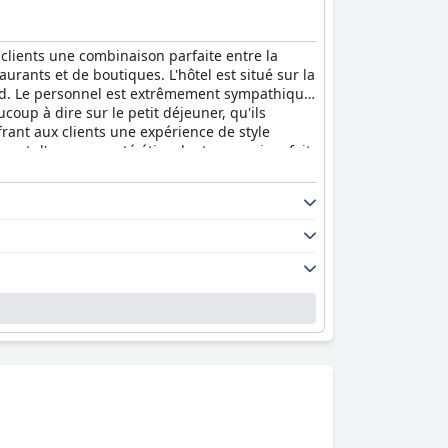
clients une combinaison parfaite entre la
aurants et de boutiques. L'hôtel est situé sur la
fond. Le personnel est extrêmement sympathique
coup à dire sur le petit déjeuner, qu'ils
rant aux clients une expérience de style
est d'une propreté étincelante, ce qui en fait
t bien accueillis et à l'aise, et offre un
e et les excellents plats et boissons servis au
xcellent service, un personnel extraordinaire,
site incontournable pour ceux qui recherchent