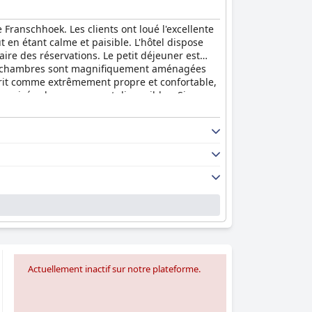
Franschhoek. Les clients ont loué l'excellente
t en étant calme et paisible. L'hôtel dispose
aire des réservations. Le petit déjeuner est
 Les chambres sont magnifiquement aménagées
crit comme extrêmement propre et confortable,
es privées luxueuses sont disponibles. Si
 l'attention portée aux détails compensent
e expérience unique et personnalisée, parfaite
Actuellement inactif sur notre plateforme.