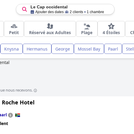
Le Cap occidental
Ajouter des dates
2 clients
1 chambre
Petit
Réservé aux Adultes
Plage
4 Étoiles
C
Knysna
Hermanus
George
Mossel Bay
Paarl
Ste
ental
que nous recevons.
 Roche Hotel
aarl
lent