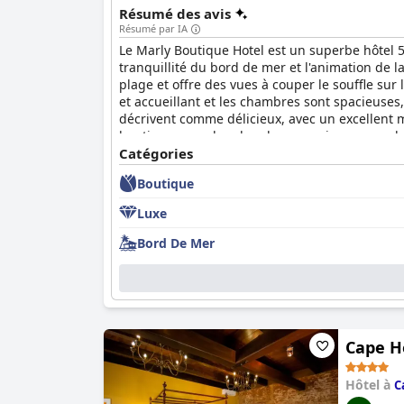
Résumé des avis
Résumé par IA
Le Marly Boutique Hotel est un superbe hôtel 5
tranquillité du bord de mer et l'animation de la
plage et offre des vues à couper le souffle su
et accueillant et les chambres sont spacieuses,
décrivent comme délicieux, avec un excellent m
boutique avec des chambres spacieuses, moderne
un lieu de séjour extraordinaire pour les visiteu
Catégories
service exceptionnel. La piscine sur le toit est
Boutique
bar. Le Marly Boutique Hotel est un excellent 
une cuisine délicieuse et beaucoup de choses à
Luxe
une expérience unique et intime dans une bout
Bord De Mer
Cape H
Hôtel à
C