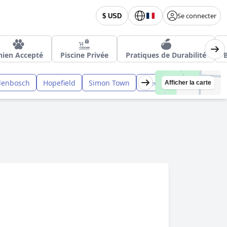
Se connecter
$ USD
hien Accepté
Piscine Privée
Pratiques de Durabilité
llenbosch
Hopefield
Simon Town
Vredenburg
Bredasd
Afficher la carte