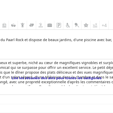
+4
 du Paarl Rock et dispose de beaux jardins, d'une piscine avec bar, 
eux et superbe, niché au cœur de magnifiques vignobles et surplom
amical qui se surpasse pour offrir un excellent service. Le petit d
is que le dîner propose des plats délicieux et des vues magnifique
t d'un salon séparé, d'une télévision dans la chambre et dans le s
Lire les résumés des avis pour toutes les catégories
rangé, avec une propreté exceptionnelle d'après les commentaires d
t un cadre magnifique. Dans l'ensemble, les clients ont décrit leu
pression d'être dans un hôtel 5 étoiles.