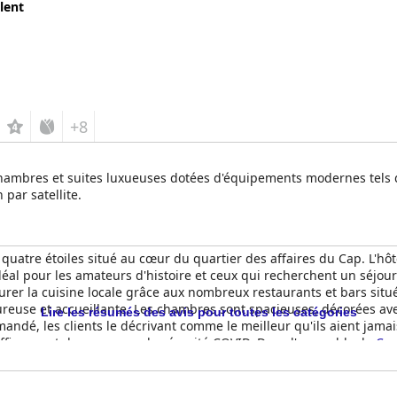
lent
+8
hambres et suites luxueuses dotées d'équipements modernes tels que
 par satellite.
quatre étoiles situé au cœur du quartier des affaires du Cap. L'
déal pour les amateurs d'histoire et ceux qui recherchent un séjou
vourer la cuisine locale grâce aux nombreux restaurants et bars situ
reuse et accueillante. Les chambres sont spacieuses, décorées av
Lire les résumés des avis pour toutes les catégories
ndé, les clients le décrivant comme le meilleur qu'ils aient jamais
fficaces et des mesures de sécurité COVID. Dans l'ensemble, le
Cap
voyageurs qui recherchent une expérience 5 étoiles avec une touc