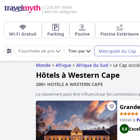
7,258,491 hôtels
dans 60 catégories
Wi-Fi Gratuit
Parking
Piscine
Piscine Extérieure
Metropole du Cap
Fourchette de prix
Trier par
Monde
>
Afrique
>
Afrique du Sud
>
Le Cap occid
Hôtels à Western Cape
200+ HOTELS A WESTERN CAPE
Le classement peut être influencé par les commissions 
Grande
Hôtel à
P
Excel
8,8