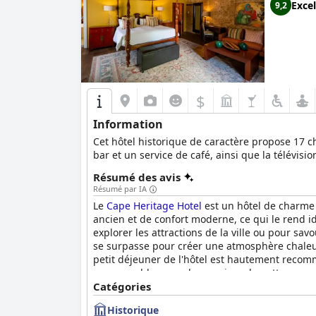
Excel
9,2
$
Information
Cet hôtel historique de caractère propose 17 c
bar et un service de café, ainsi que la télévision
Résumé des avis
Résumé par IA
Le
Cape Heritage Hotel
est un hôtel de charme 
ancien et de confort moderne, ce qui le rend i
explorer les attractions de la ville ou pour sa
se surpasse pour créer une atmosphère chaleu
petit déjeuner de l'hôtel est hautement recomma
remarquable, avec des services de nettoyage e
qualité-prix et est fortement recommandé aux 
Catégories
Historique