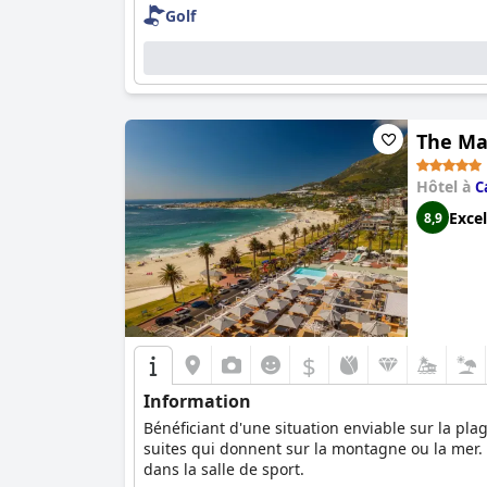
Golf
The Ma
Hôtel à
C
Excel
8,9
$
Information
Bénéficiant d'une situation enviable sur la p
suites qui donnent sur la montagne ou la mer. 
dans la salle de sport.