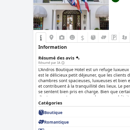
$
Information
Résumé des avis
Résumé par IA
L'Andros Boutique Hotel est un refuge luxueux e
est le délicieux petit déjeuner, que les clien
chambres sont spacieuses, luxueuses et bien e
et contribuent à la tranquillité des lieux. Le p
se sentent bien pris en charge. Bien que certa
d'entre eux ont reconnu que le personnel était 
comme excellent, incroyable et le meilleur hôte
Catégories
Boutique
Romantique