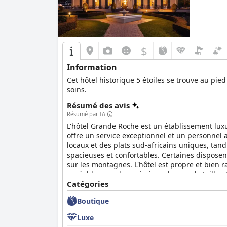
$
Information
Cet hôtel historique 5 étoiles se trouve au pied
soins.
Résumé des avis
Résumé par IA
L'hôtel Grande Roche est un établissement luxu
offre un service exceptionnel et un personnel 
locaux et des plats sud-africains uniques, tand
spacieuses et confortables. Certaines disposen
sur les montagnes. L'hôtel est propre et bien 
agréable avec deux piscines de grande taille e
devenu réalité et un séjour qui vous donne l'im
Catégories
Boutique
Luxe