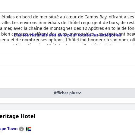
 étoiles en bord de mer situé au cœur de Camps Bay, offrant à ses 
 ville. Les environs immédiats de l'hôtel regorgent de bars, de rest
r la mer, avec la chaîne de montagnes des 12 Apôtres en toile de 
 bien conçues et offrent des vues imprenables. Les clients ont beau
Lire les résumés des avis pour toutes les catégories
enu et de nombreuses options. L'hôtel fait honneur à son nom, off
s et bien décorées. L'hôtel est en excellent état et chaque recoin 
rs. Le personnel fait tout son possible pour que les clients se senten
 un point fort pour beaucoup, avec son atmosphère chic et confortabl
choix pour ceux qui recherchent un emplacement pratique avec un e
 faire. Dans l'ensemble, le Marly Boutique Hotel est un lieu de vi
ique, avec une touche d'élégance et de luxe.
Afficher plus
eritage Hotel
ape Town