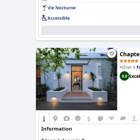
Vie Nocturne
Accessible
Chapter
Hôtel à
F
Excel
8,8
$
Information