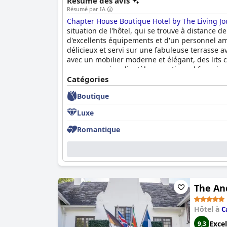
Résumé des avis
Résumé par IA
Chapter House Boutique Hotel by The Living Jo
situation de l'hôtel, qui se trouve à distance d
d'excellents équipements et d'un personnel amic
délicieux et servi sur une fabuleuse terrasse
avec un mobilier moderne et élégant, des lits
avec un service clientèle exceptionnel fourni p
certains clients estiment que l'hôtel n'offre pa
Catégories
largement ces lacunes. Dans l'ensemble, le
Cha
Boutique
pour une retraite romantique ou une escapade 
Luxe
Romantique
The An
Hôtel à
C
Excel
9,3