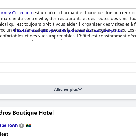
urney Collection
est un hôtel charmant et luxueux situé au cœur de 
e marche du centre-ville, des restaurants et des routes des vins, tou
al qui est toujours prêt à vous aider à organiser des visites et à f
 avec un choix fantastique, y compris des options végétaliennes.
Lire les résumés des avis pour toutes les catégories
 confortables et des vues imprenables. L'hôtel est constamment dé
ar le personnel. La piscine extérieure est magnifique et des piscin
s une véritable expérience 5 étoiles, l'hospitalité exceptionnelle et
pter House Boutique Hotel by The Living Journey Collection
est un
paisible.
Afficher plus
dros Boutique Hotel
ape Town
lent