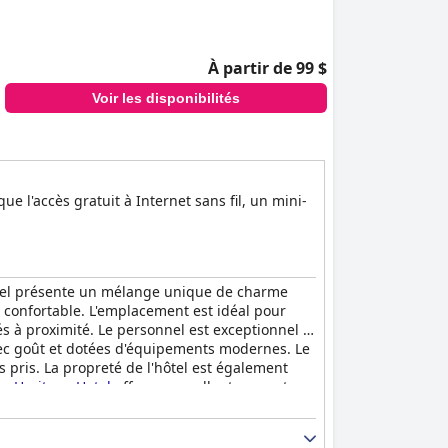
À partir de 99 $
Voir les disponibilités
 l'accès gratuit à Internet sans fil, un mini-
hôtel présente un mélange unique de charme
r confortable. L'emplacement est idéal pour
és à proximité. Le personnel est exceptionnel et
ec goût et dotées d'équipements modernes. Le
 pris. La propreté de l'hôtel est également
e Heritage Hotel
offre un excellent rapport
he historique unique.