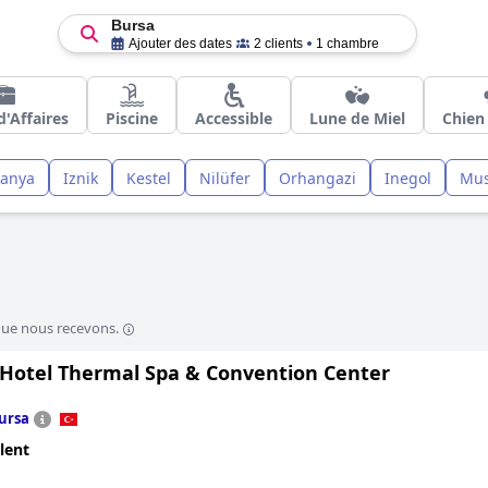
Bursa
Ajouter des dates
2 clients
1 chambre
'Affaires
Piscine
Accessible
Lune de Miel
Chien
anya
Iznik
Kestel
Nilüfer
Orhangazi
Inegol
Mus
que nous recevons.
 Hotel Thermal Spa & Convention Center
ursa
lent