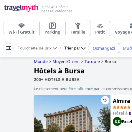
7,258,491 hôtels
dans 60 catégories
Wi-Fi Gratuit
Parking
Famille
Petit
Voyage d
Osmangazi
Mud
Fourchette de prix
Trier par
Monde
>
Moyen-Orient
>
Turquie
>
Bursa
Hôtels à Bursa
200+ HOTELS A BURSA
Le classement peut être influencé par les commissions 
Almira
Hôtel à
B
Excel
8,8