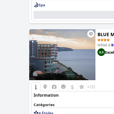
Spa
BLUE 
Hôtel à
B
Excel
8,9
$
+10
Information
Catégories
4 Étoiles