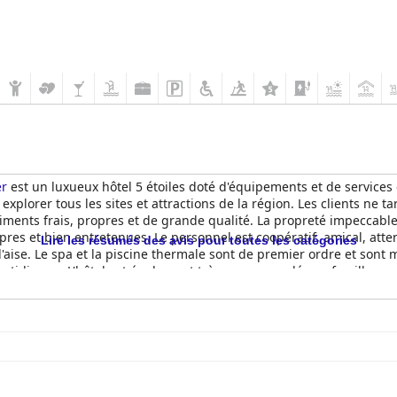
er
est un luxueux hôtel 5 étoiles doté d'équipements et de services
 explorer tous les sites et attractions de la région. Les clients ne ta
iments frais, propres et de grande qualité. La propreté impeccable
es et bien entretenues. Le personnel est coopératif, amical, attent
Lire les résumés des avis pour toutes les catégories
l'aise. Le spa et la piscine thermale sont de premier ordre et sont
uotidienne. L'hôtel est également très recommandé aux familles avec
jeux vidéo, du hockey sur gazon et des machines d'arcade pour diver
 destination de choix pour votre prochain voyage, offrant à la foi
ux de se détendre et de se relaxer.