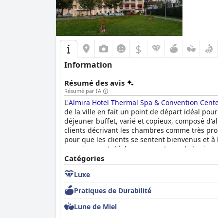
$
Information
Résumé des avis
Résumé par IA
L'
Almira Hotel Thermal Spa & Convention Cent
de la ville en fait un point de départ idéal pour
déjeuner buffet, varié et copieux, composé d'al
clients décrivant les chambres comme très propr
pour que les clients se sentent bienvenus et à 
ce qui permet d'échapper au stress de la vie q
pour les enfants et d'équipements tels que des 
Catégories
Hotel Thermal Spa & Convention Center
est une
Luxe
et une escapade romantique aux couples désire
Pratiques de Durabilité
Lune de Miel