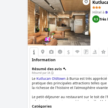
Kutluc
Hôtel à
B
Très 
8,5
$
Information
Résumé des avis
Résumé par IA
Le
Kutlucan Oldtown
à Bursa est très apprécié
pratique des principales attractions telles que
la richesse de l'histoire et l'atmosphère vivant
Le petit-déjeuner au restaurant sur le toit de l'
admirant une vue imprenable sur la ville. Ma
le petit-déjeuner restent positifs.
Catégories