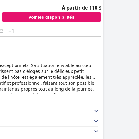
À partir de 110 $
Voir les disponibilités
+1
 exceptionnels. Sa situation enviable au cœur
rissent pas d'éloges sur le délicieux petit
 de l'hôtel est également très appréciée, les
if et professionnel, faisant tout son possible
 maintenus propres tout au long de la journée,
 enfants, car il dispose d'une aire de jeux
tir les plus petits. Dans l'ensemble, l'
Almira
s confort et commodité aux voyageurs d'affaires