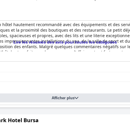
n hôtel hautement recommandé avec des équipements et des service
fiques et la proximité des boutiques et des restaurants. Le petit dé
les, spacieuses et propres, avec des lits et une literie exceptionne
s impressionnantes installations du spa, de la salle de sport et du 
Lire les résumés des avis pour toutes les catégories
position des enfants. Malgré quelques commentaires négatifs sur le
 L'hôtel est parfait pour les voyageurs d'affaires et est fortemen
t l'hôtel comme médiocre et manquant d'accessibilité et de romant
er ordre pour un séjour confortable et agréable à Bursa.
Afficher plus
ark Hotel Bursa