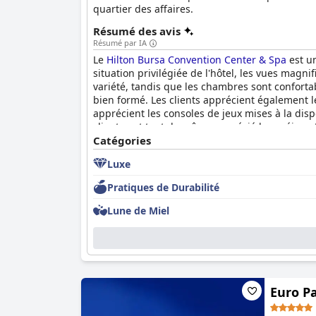
quartier des affaires.
Résumé des avis
Résumé par IA
Le
Hilton Bursa Convention Center & Spa
est u
situation privilégiée de l'hôtel, les vues magni
variété, tandis que les chambres sont confortab
bien formé. Les clients apprécient également le
apprécient les consoles de jeux mises à la dis
clients ont tout de même apprécié leur séjour.
luxueux. Cependant, certains clients décriven
Catégories
Convention Center & Spa
est un choix de premi
Luxe
Pratiques de Durabilité
Lune de Miel
Euro P