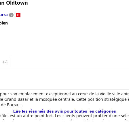
an Oldtown
ursa
bien
+4
 pour son emplacement exceptionnel au cœur de la vieille ville ani
 le Grand Bazar et la mosquée centrale. Cette position stratégique 
e de Bursa.
Lire les résumés des avis pour toutes les catégories
hôtel est un autre point fort. Les clients peuvent profiter d'une séle
lgré quelques suggestions pour plus de variété répondant aux goû