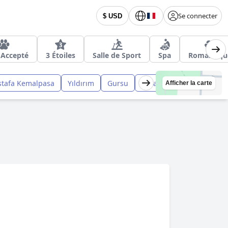
Se connecter
$ USD
 Accepté
3 Étoiles
Salle de Sport
Spa
Romantiqu
tafa Kemalpasa
Yıldırım
Gursu
Karacabey
Yenişehir
Afficher la carte