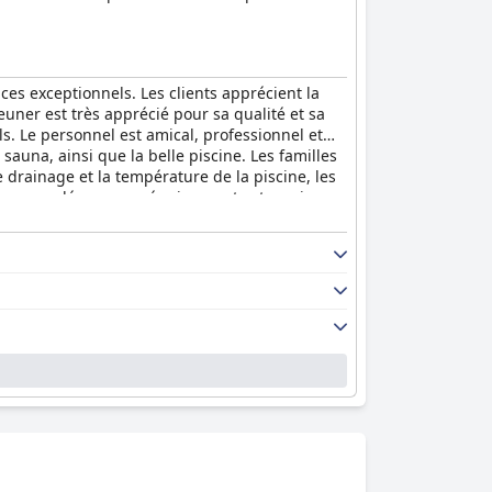
s exceptionnels. Les clients apprécient la
jeuner est très apprécié pour sa qualité et sa
ls. Le personnel est amical, professionnel et
sauna, ainsi que la belle piscine. Les familles
 drainage et la température de la piscine, les
t recommandé pour ses équipements et services
isme. Dans l'ensemble, le
Hilton Bursa