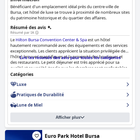
Bénéficiant d'un emplacement idéal près du centre-ville de
Bursa, cet hôtel de luxe se trouve à proximité de nombreux sites
du patrimoine historique et du quartier des affaires.
Résumé des avis
Résumé par IA
Le
Hilton Bursa Convention Center & Spa
est un hôtel
hautement recommandé avec des équipements et des services
exceptionnels. Les clients apprécient la situation privilégiée de
l'hôtel, les vues magnifiques et la proximité des boutiques et
Lire les résumés des avis pour toutes les catégories
des restaurants. Le petit déjeuner est très apprécié pour sa
qualité et sa variété, tandis que les chambres sont confortables,
spacieuses et propres, avec des lits et une literie exceptionnels.
Catégories
Le personnel est amical, professionnel et bien formé. Les clients
Luxe
apprécient également les impressionnantes installations du spa,
de la salle de sport et du sauna, ainsi que la belle piscine. Les
Pratiques de Durabilité
familles apprécient les consoles de jeux mises à la disposition
des enfants. Malgré quelques commentaires négatifs sur le
Lune de Miel
drainage et la température de la piscine, les clients ont tout de
même apprécié leur séjour. L'hôtel est parfait pour les voyageurs
Afficher plus
d'affaires et est fortement recommandé pour ses équipements
et services luxueux. Cependant, certains clients décrivent l'hôtel
comme médiocre et manquant d'accessibilité et de romantisme.
Dans l'ensemble, le
Euro Park Hotel Bursa
Hilton Bursa Convention Center & Spa
est