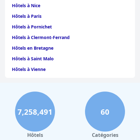
Hôtels à Nice
Hôtels à Paris
Hôtels à Pornichet
Hôtels à Clermont-Ferrand
Hôtels en Bretagne
Hôtels à Saint Malo
Hôtels à Vienne
Hôtels à Dijon
Hôtels à Perpignan
Hôtels au Grand-Bornand
7,258,491
60
Hôtels à Strasbourg
Hôtels à Valence
Hôtels à Gerardmer
Hôtels
Catégories