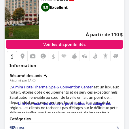
Excellent
8,8
À partir de 110 $
Voir les disponibilités
$
Information
Résumé des avis
Résumé par IA
L'
Almira Hotel Thermal Spa & Convention Center
est un luxueux
hôtel 5 étoiles doté d'équipements et de services exceptionnels.
Sa situation enviable au cœur de la ville en fait un point de
départ idéal pour explorer tous les sites et attractions de la
Lire les résumés des avis pour toutes les catégories
région. Les clients ne tarissent pas d'éloges sur le délicieux petit
déjeuner buffet, varié et copieux, composé d'aliments frais,
propres et de grande qualité. La propreté impeccable de l'hôtel
Catégories
est également très appréciée, les clients décrivant les chambres
Luxe
comme très propres et bien entretenues. Le personnel est