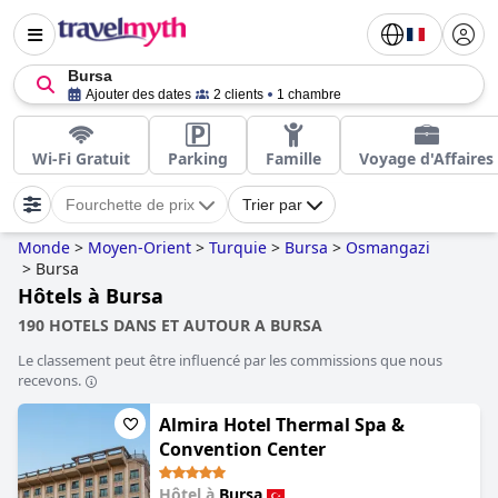
Bursa
Ajouter des dates
2 clients
1 chambre
Wi-Fi Gratuit
Parking
Famille
Voyage d'Affaires
Fourchette de prix
Trier par
Monde
>
Moyen-Orient
>
Turquie
>
Bursa
>
Osmangazi
>
Bursa
Hôtels à Bursa
190 HOTELS DANS ET AUTOUR A BURSA
Le classement peut être influencé par les commissions que nous
recevons.
Almira Hotel Thermal Spa &
Convention Center
Hôtel à
Bursa