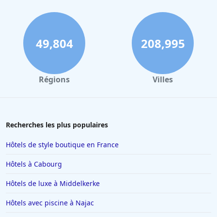
Hôtels à Collioure
Hôtels à Lourdes
Hôtels à Saint-Lary-Soulan
49,804
208,995
Hôtels à Hendaye
Hôtels à Combloux
Régions
Villes
Hôtels à Amsterdam
Hôtels à Villepinte
Hôtels à Salou
Recherches les plus populaires
Hôtels à Colmar
Hôtels de style boutique en France
Hôtels à Moulins
Hôtels à Cabourg
Hôtels à Giverny
Hôtels de luxe à Middelkerke
Hôtels à Saint-Remy-de-Provence
Hôtels avec piscine à Najac
Hôtels à Chambéry