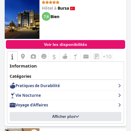
un choix de premier ordre pour un séjour confortable et
agréable à Bursa.
Hôtel à
Bursa
Bien
7,6
Voir les disponibilités
$
+10
Information
Catégories
Pratiques de Durabilité
Vie Nocturne
Voyage d'Affaires
Afficher plus