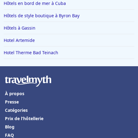
Hôtels à Tignes
Hôtels en bord de mer à Cuba
Hôtels dans le Var
Hôtels de style boutique à Byron Bay
Hôtels à Metz
Hôtels à Gassin
Hôtels à Lyon
Hotel Artemide
Hôtels en Italie
Hotel Therme Bad Teinach
Hôtels à Miami
Hôtels à Megève
Hôtels en Loire Atlantique
Hôtels à Tulum
À propos
Hôtels à Turin
Presse
Hôtels à Villefranche-de-Lauragais
Catégories
Hôtels en Andorre
Prix de l’hôtellerie
Blog
Hôtels à Chantilly
FAQ
Hôtels à Grindelwald