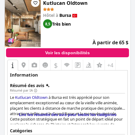
Kutlucan Oldtown
Hôtel à
Bursa
Très bien
8,5
À partir de 65 $
Voir les disponibilités
$
+4
Information
Résumé des avis
Résumé par IA
Le
Kutlucan Oldtown
à Bursa est très apprécié pour son
emplacement exceptionnel au cœur de la vieille ville animée,
plaçant les clients à distance de marche pratique des principales
attractions telles que le Grand Bazar et la mosquée centrale.
Lire les résumés des avis pour toutes les catégories
Cette position stratégique en fait un point de départ idéal pour
explorer la richesse de l'histoire et l'atmosphère vivante de
Bursa.
Catégories