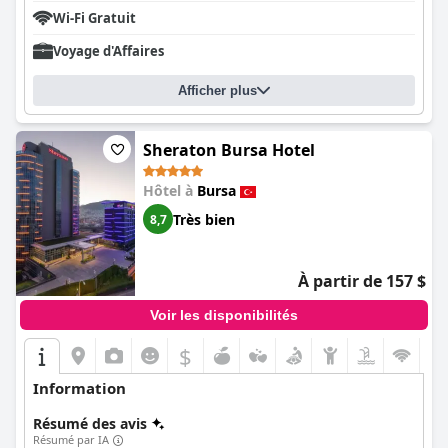
séjours de courte durée.
Wi-Fi Gratuit
La propreté est un élément remarquable, les efforts quotidiens
Voyage d'Affaires
d'entretien ménager étant salués par les clients. Les chambres
et les parties communes sont bien entretenues, ce qui ajoute à
la perception du rapport qualité-prix de l'hôtel. Bien qu'il y ait
Afficher plus
des lacunes occasionnelles dans les normes de propreté, le
sentiment général est largement positif.
Sheraton Bursa Hotel
Le personnel de l'
Ibis Bursa
est fréquemment loué pour son
professionnalisme, sa gentillesse et son serviabilité, contribuant
Hôtel à
Bursa
de manière significative à une expérience client agréable.
Malgré des suggestions mineures d'amélioration de
Très bien
8,7
l'orientation client et de la formation, le comportement courtois
et serviable du personnel se démarque.
À partir de 157 $
Les clients apprécient le WiFi fiable et rapide dans les espaces
publics, bien que certains signalent des problèmes de
Voir les disponibilités
connectivité dans les chambres. L'amélioration de la cohérence
du WiFi pourrait encore améliorer l'expérience du séjour.
$
Les installations de stationnement reçoivent des éloges pour
Information
être abondantes, idéalement situées et gratuites, ce qui ajoute
une grande valeur pour les clients avec des véhicules.
Résumé des avis
Résumé par IA