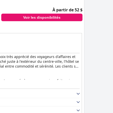
ux besoins professionnels et de loisirs. Le
À partir de 52 $
d'affaires.
Voir les disponibilités
ile aux routes principales, un stationnement
s apprécient les attentions particulières, comme
actions avec le personnel et de séjour
ix très apprécié des voyageurs d'affaires et
 juste à l'extérieur du centre-ville, l'hôtel se
al entre commodité et sérénité. Les clients se
uvent comparés à un repas copieux fait maison.
it maison et les plats traditionnels bosniaques
r améliorent encore l'expérience du petit-
taires. L'hôtel est impeccablement entretenu,
nd aux installations et aux services de