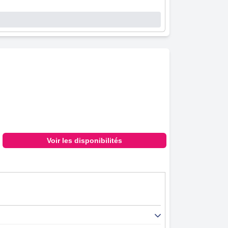
éliore l'expérience globale des clients. Que ce
accueillant et attentionné.
eillés disponibles à la fois dans un garage et
s que les activités pour enfants, une piscine
disponibilité de lits spacieux et confortables.
rnes et la qualité générale du service. Sa
able.
ommodité pour les courts séjours, en particulier
, l'Hôtel Salis est fréquemment considéré
ironnement confortable, propre et moderne qui
urs.
Voir les disponibilités