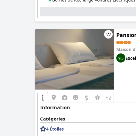
Le personnel de l'Hôtel Salis est reconnu pour 
soit à la réception, au restaurant ou au servi
Sur le plan pratique, l'hôtel offre une expéri
à l'extérieur, assurant facilité et sécurité aux 
Pansio
pour enfants et une aire de jeux, en font un cho
Classé comme un établissement quatre étoiles s
Maison d
proximité avec l'aéroport et son service supér
Excel
9,5
Pour les voyageurs d'affaires, l'hôtel se distin
pour ceux qui arrivent ou partent de Tuzla en av
comme un excellent choix pour ceux qui effect
répond à des normes élevées, ce qui en fait 
$
+2
Information
Catégories
4 Étoiles