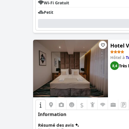
Wi-Fi Gratuit
Petit
Hotel V
Hôtel à
T
Très 
8,4
$
Information
Résumé des avis