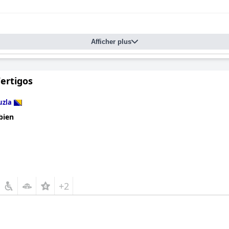
Afficher plus
ertigos
uzla
bien
+2