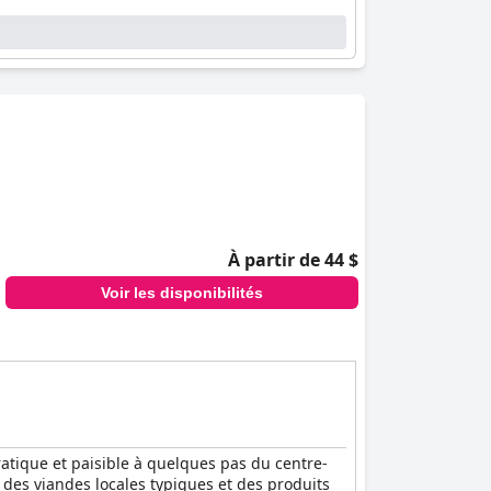
 leur mobilier moderne et leur confort. De
 à un séjour reposant. Des équipements
.
ilité. L'équipe anglophone améliore le confort
isés est un point culminant récurrent.
s de rester connectés sans effort, que ce soit
rrain gratuit, sont saluées pour la sécurité,
À partir de 44 $
nts en termes d'espace et de confort. Bien que
Voir les disponibilités
f.
nd aux besoins de ses clients avec un bon
eurs soucieux de leur budget.
tique et paisible à quelques pas du centre-
t des viandes locales typiques et des produits