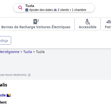
Tuzla
Ajouter des dates
2 clients
1 chambre
Bornes de Recharge Voitures Électriques
Accessible
Pet
ednja
Herzégovine
>
Tuzla
>
Tuzla
que nous recevons.
alis
uzla
lent