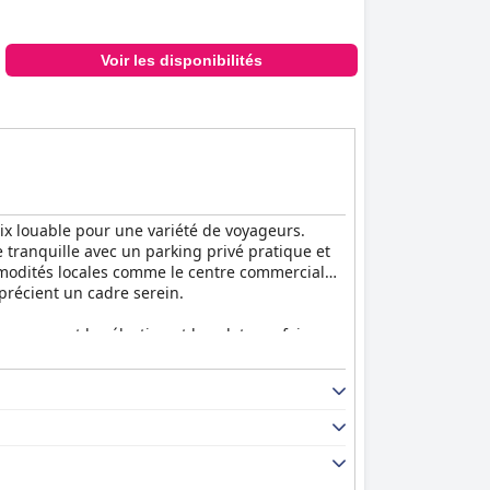
Voir les disponibilités
oix louable pour une variété de voyageurs.
e tranquille avec un parking privé pratique et
ommodités locales comme le centre commercial
précient un cadre serein.
oncernant la sélection et les plats parfois
l, disponible à l'intérieur comme à l'extérieur.
obale est satisfaisante et complétée par la
rmes élevées de propreté. Les lits
reté est un atout majeur, les chambres et les
es d'hygiène.