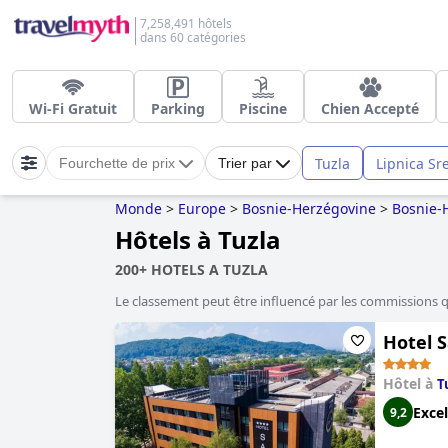
7,258,491 hôtels
dans 60 catégories
Wi-Fi Gratuit
Parking
Piscine
Chien Accepté
Tuzla
Lipnica Sr
Fourchette de prix
Trier par
Monde
>
Europe
>
Bosnie-Herzégovine
>
Bosnie-
Hôtels à Tuzla
200+ HOTELS A TUZLA
Le classement peut être influencé par les commissions 
Hotel S
Hôtel à
T
Excel
9,2