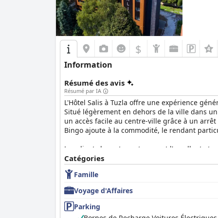
$
Information
Résumé des avis
Résumé par IA
L'Hôtel Salis à Tuzla offre une expérience gén
Situé légèrement en dehors de la ville dans un 
un accès facile au centre-ville grâce à un arr
Bingo ajoute à la commodité, le rendant partic
Les clients louent constamment l'excellent et v
froids. Le dîner reçoit de grandes éloges pour 
Catégories
Le menu s'adresse à des goûts variés et, bien qu
Famille
commodité du service en chambre.
Voyage d'Affaires
Les chambres de l'Hôtel Salis sont fréquemmen
confortables, les intérieurs bien meublés et l
Parking
espaces communs étant méticuleusement entrete
Bornes de Recharge Voitures Électriques