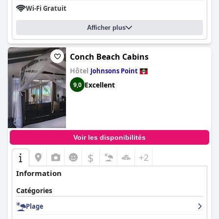
Wi-Fi Gratuit
Afficher plus
Conch Beach Cabins
Hôtel
Johnsons Point
Excellent
9,0
Voir les disponibilités
$
+2
Information
Catégories
Plage