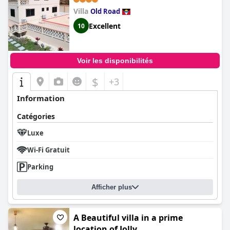
Villa
Old Road
Excellent
10
Voir les disponibilités
$
+3
Information
Catégories
Luxe
Wi-Fi Gratuit
Parking
Afficher plus
A Beautiful villa in a prime
location of Jolly