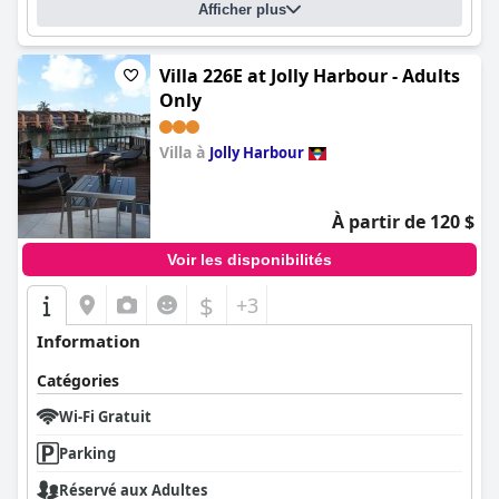
Afficher plus
Villa 226E at Jolly Harbour - Adults
Only
Villa à
Jolly Harbour
0.0
À partir de 120 $
Voir les disponibilités
$
+3
Information
Catégories
Wi-Fi Gratuit
Parking
Réservé aux Adultes