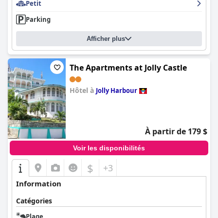
Petit
Parking
Afficher plus
The Apartments at Jolly Castle
Hôtel à
Jolly Harbour
0.0
À partir de 179 $
Voir les disponibilités
$
+3
Information
Catégories
Plage