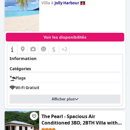
Villa à
Jolly Harbour
0.0
Voir les disponibilités
$
+2
Information
Catégories
Plage
Wi-Fi Gratuit
Afficher plus
The Pearl - Spacious Air
Conditioned 3BD, 2BTH Villa with
Gorgeous Views