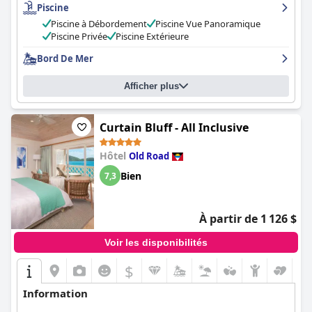
Piscine
rendre dans les magasins pour acheter leurs propres boissons
et leur eau, dans l'ensemble, le Cocobay Resort Antigua est un
Piscine à Débordement
Piscine Vue Panoramique
excellent hôtel tout compris avec des installations et des
Piscine Privée
Piscine Extérieure
services incroyables.
Bord De Mer
Afficher plus
Curtain Bluff - All Inclusive
Hôtel
Old Road
Bien
7,3
À partir de 1 126 $
Voir les disponibilités
$
Information