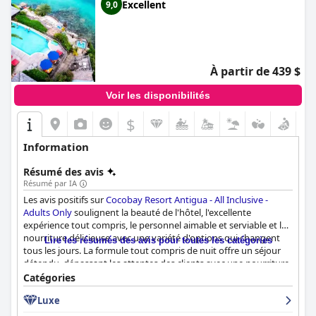
Excellent
9,0
À partir de 439 $
Voir les disponibilités
$
Information
Résumé des avis
Résumé par IA
Les avis positifs sur
Cocobay Resort Antigua - All Inclusive -
Adults Only
soulignent la beauté de l'hôtel, l'excellente
expérience tout compris, le personnel aimable et serviable et la
nourriture délicieuse avec une variété d'options qui changent
Lire les résumés des avis pour toutes les catégories
tous les jours. La formule tout compris de nuit offre un séjour
détendu, dépassant les attentes des clients avec une nourriture
phénoménale. L'hôtel propose également des options à la carte
Catégories
pour ceux qui souhaitent une cuisine moderne plus
Luxe
sophistiquée, bien que des frais puissent s'appliquer pour des
choix supplémentaires. Bien que certains clients aient dû se