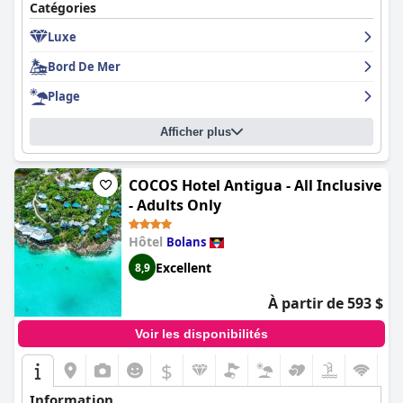
Catégories
Luxe
Bord De Mer
Plage
Afficher plus
COCOS Hotel Antigua - All Inclusive
- Adults Only
Hôtel
Bolans
Excellent
8,9
À partir de 593 $
Voir les disponibilités
$
Information