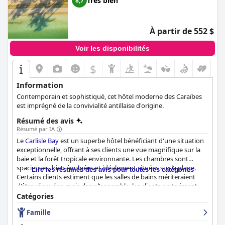
Très bien
8,7
excellent choix pour ceux qui recherchent des vacances
relaxantes dans un endroit magnifique avec un personnel
amical et un service exceptionnel.
À partir de 552 $
Voir les disponibilités
$
Information
Contemporain et sophistiqué, cet hôtel moderne des Caraïbes
est imprégné de la convivialité antillaise d'origine.
Résumé des avis
Résumé par IA
Le
Carlisle Bay
est un superbe hôtel bénéficiant d'une situation
exceptionnelle, offrant à ses clients une vue magnifique sur la
baie et la forêt tropicale environnante. Les chambres sont
spacieuses, bien équipées et idéalement situées sur la plage.
Lire les résumés des avis pour toutes les catégories
Certains clients estiment que les salles de bains mériteraient
d'être rénovées, mais dans l'ensemble, les clients ne tarissent
pas d'éloges sur les suites luxueuses et les chambres avec
Catégories
terrasse en bord de mer. Le personnel de l'hôtel
Carlisle Bay
est
Famille
exceptionnel. Il vous accueille chaleureusement et fait tout son
possible pour que vous passiez un séjour confortable et