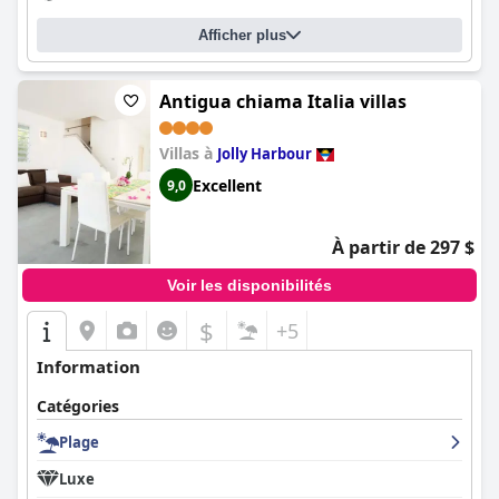
Afficher plus
Antigua chiama Italia villas
Villas à
Jolly Harbour
Excellent
9,0
À partir de 297 $
Voir les disponibilités
$
+5
Information
Catégories
Plage
Luxe