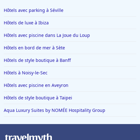
Hôtels au Havre
Hôtels avec parking à Séville
Hôtels à Saint-Valery-sur-Somme
Hôtels de luxe à Ibiza
Hôtels à Valenciennes
Hôtels avec piscine dans La Joue du Loup
Hôtels à Antibes
Hôtels en bord de mer à Sète
Hôtels à Lille
Hôtels à Rome
Hôtels de style boutique à Banff
Hôtels à Villeneuve-Loubet
Hôtels à Noisy-le-Sec
Hôtels à La Barrière
Hôtels avec piscine en Aveyron
Hôtels dans Vars
Hôtels de style boutique à Taipei
Hôtels à Trouville-sur-Mer
Aqua Luxury Suites by NOMÉE Hospitality Group
Hôtels en France
Hôtels à Val-dʼIsère
Hôtels à Saint-Cyprien-Plage