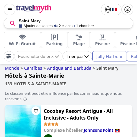
Saint Mary
Ajouter des dates
2 clients
1 chambre
Wi-Fi Gratuit
Parking
Plage
Piscine
Piscine 
Jolly Harbour
Bo
Fourchette de prix
Trier par
Monde
>
Caraïbes
>
Antigua and Barbuda
>
Saint Mary
Hôtels à Sainte-Marie
133 HOTELS A SAINTE-MARIE
Le classement peut être influencé par les commissions que nous
recevons.
Cocobay Resort Antigua - All
Inclusive - Adults Only
Complexe hôtelier
Johnsons Point