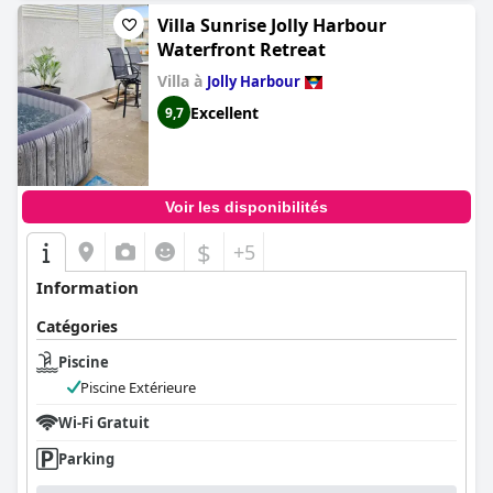
Villa Sunrise Jolly Harbour
Waterfront Retreat
Villa à
Jolly Harbour
Excellent
9,7
Voir les disponibilités
$
+5
Information
Catégories
Piscine
Piscine Extérieure
Wi-Fi Gratuit
Parking