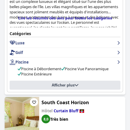
est un complexe luxueux et élégant situé sur l'une des plus
belles plages de l'île. Les villas magnifiques et les appartements
spacieux sont joliment meublés et équipés d'installations
modernes, notamment des bains à remous et des balcons avec
Lire les résumés des avis pour toutes les catégories
des vues spectaculaires sur l'océan. Le personnel est
exceptionnel, les clients louant leur gentillesse, leur serviabilité
et leur nature accommodante. La propriété est d'une propreté
Catégories
impeccable avec un nettoyage quotidien des chambres pour
Luxe
assurer un séjour impeccable et confortable. La piscine à
débordement offre des vues spectaculaires et la plage est
Golf
magnifique avec de nombreux transats et installations. Bien
que la nourriture soit chère, elle est réputée être délicieuse.
Piscine
Dans l'ensemble, est un excellent choix pour une destination de
Piscine à Débordement
Piscine Vue Panoramique
vacances, offrant un cadre privé et luxueux avec accès à de
Piscine Extérieure
nombreuses plages et des commodités de premier ordre.
Afficher plus
South Coast Horizon
Hôtel
Curtain Bluff
Très bien
8,0