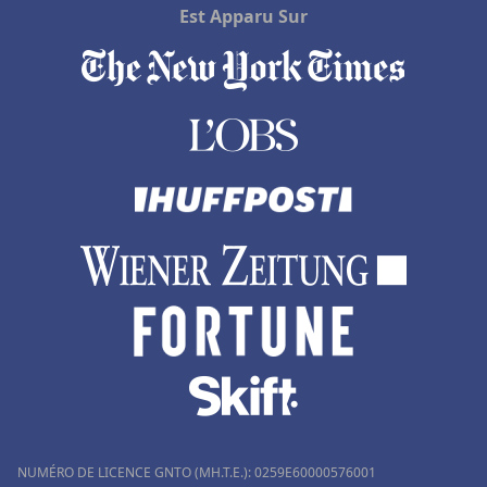
Hôtels à Gordes
Est Apparu Sur
Hôtels à Orbey
Hôtels à Noirmoutier
Hôtels à Gans
Hôtels au Centre
Hôtels à Ruffec
Hôtels à Copenhague
Hôtels dans le Jura
Hôtels à Merlimont
Hôtels à Sagone
Hôtels en Norvège
Hôtels à Lloret de Mar
Hôtels à Paros
NUMÉRO DE LICENCE GNTO (MH.T.E.): 0259Ε60000576001
Hôtels à Palm Springs