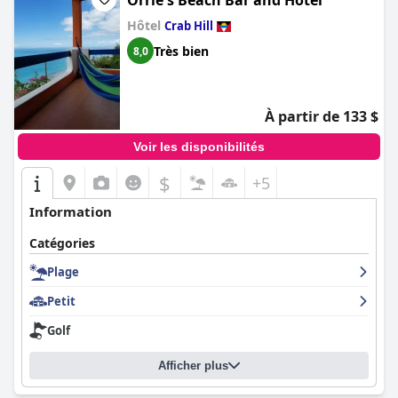
Orrie's Beach Bar and Hotel
Hôtel
Crab Hill
Très bien
8,0
À partir de 133 $
Voir les disponibilités
$
+5
Information
Catégories
Plage
Petit
Golf
Afficher plus