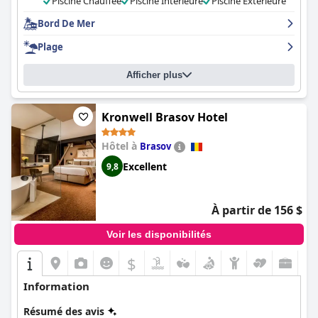
Piscine Chauffée
Piscine Intérieure
Piscine Extérieure
avec des lits et des oreillers confortables, bien que certains
clients aient noté que l'hôtel est plus ancien et pourrait être
Bord De Mer
rénové. Dans l'ensemble, l'
Iaki Conference & Spa Hotel
constitue
Plage
une excellente option pour ceux qui souhaitent profiter d'une
expérience 4 étoiles avec un excellent spa et une piscine
intérieure, un parking gratuit et un environnement accueillant
Afficher plus
pour les familles.
Kronwell Brasov Hotel
Hôtel à
Brasov
Excellent
9,8
À partir de 156 $
Voir les disponibilités
$
Information
Résumé des avis