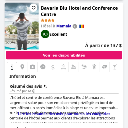
clients ont été déçus que l'hôtel ne réponde pas à leurs attentes
d'un véritable 5 étoiles, beaucoup ont tout de même apprécié le
Bavaria Blu Hotel and Conference
bon service et recommanderaient de séjourner ici si vous
Centre
pouvez vous le permettre. Dans l'ensemble, l'hôtel Vega offre
une expérience inoubliable avec des services de très haut
Hôtel à
Mamaia
niveau.
Excellent
9,3
À partir de 137 $
Voir les disponibilités
$
Information
Résumé des avis
Résumé par IA
L'hôtel et centre de conférence Bavaria Blu à Mamaia est
largement salué pour son emplacement privilégié en bord de
mer, offrant un accès immédiat à la plage et une vue imprenable
sur la mer depuis de nombreuses chambres. La position
Lire les résumés des avis pour toutes les catégories
centrale de l'hôtel permet aux clients d'explorer les attractions
locales, notamment la promenade animée, les restaurants et les