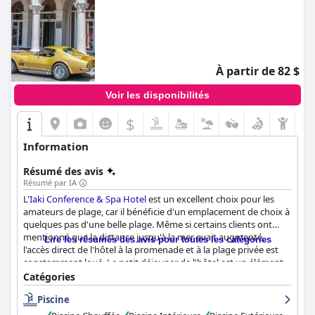
À partir de 82 $
Voir les disponibilités
$
Information
Résumé des avis
Résumé par IA
L'
Iaki Conference & Spa Hotel
est un excellent choix pour les
amateurs de plage, car il bénéficie d'un emplacement de choix à
quelques pas d'une belle plage. Même si certains clients ont
mentionné que la distance jusqu'à la mer avait augmenté,
Lire les résumés des avis pour toutes les catégories
l'accès direct de l'hôtel à la promenade et à la plage privée est
constamment loué. Le petit déjeuner de l'hôtel est un élément
remarquable, les clients s'extasiant sur la variété et la qualité de
Catégories
la nourriture. Le personnel amical et serviable de l'hôtel, en
Piscine
particulier dans l'espace spa, a également fait l'objet de
nombreux éloges. Les chambres sont spacieuses et propres,