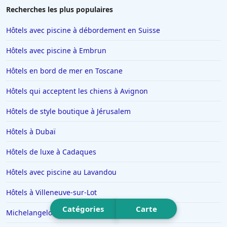
Hôtels à Porto-Vecchio
Recherches les plus populaires
Hôtels dans Super Besse
Hôtels avec piscine à débordement en Suisse
Hôtels à Providence
Hôtels avec piscine à Embrun
Hôtels à Beauval
Hôtels en bord de mer en Toscane
Hôtels à Thoiry
Hôtels qui acceptent les chiens à Avignon
Hôtels à Orléans
Hôtels au Cap d'Agde
Hôtels de style boutique à Jérusalem
Hôtels à La Grande-Motte
Hôtels à Dubaï
Hôtels à Sarlat-la-Caneda
Hôtels de luxe à Cadaques
Hôtels à Chamrousse
Hôtels avec piscine au Lavandou
Hôtels dans les Vosges
Hôtels à Villeneuve-sur-Lot
Hôtels à Soustons
Catégories
Carte
Hôtels au Maroc
Michelangelo Resort & Spa