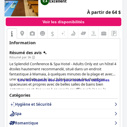
Excellent
9,4
À partir de 64 $
Voir les disponibilités
$
Information
Résumé des avis
Résumé par IA
Le Splendid Conference & Spa Hotel - Adults Only est un hôtel 4
étoiles hautement recommandé, situé dans un endroit
fantastique à Mamaia, à quelques minutes de la plage et avec
une vue parfaite sur le lac. L'hôtel propose des chambres
Lire les résumés des avis pour toutes les catégories
spacieuses et propres avec de belles salles de bains bien
entretenues et des vues à couper le souffle sur le lac ou la
station balnéaire. Le petit déjeuner est riche, varié et délicieux,
Catégories
avec une grande variété de fruits, de légumes, de fromages et
Hygiène et Sécurité
de viandes. Les installations de spa sont une caractéristique
remarquable, avec tout ce qui est disponible, des saunas et des
Spa
piscines aux massages professionnels, et l'espace piscine et spa
est accueillant et mérite une visite pendant votre séjour. La
Romantique
propreté de l'hôtel est décrite comme exemplaire et d'un niveau