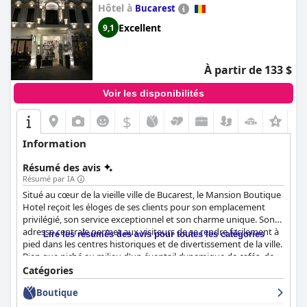
qui pourraient bénéficier d'une attention particulière pour
Hôtel à
Bucarest
améliorer l'expérience client.
Excellent
9,1
À partir de 133 $
Voir les disponibilités
$
+2
Information
Résumé des avis
Résumé par IA
Situé au cœur de la vieille ville de Bucarest, le Mansion Boutique
Hotel reçoit les éloges de ses clients pour son emplacement
privilégié, son service exceptionnel et son charme unique. Son
adresse centrale permet aux visiteurs de se rendre facilement à
Lire les résumés des avis pour toutes les catégories
pied dans les centres historiques et de divertissement de la ville.
Bien que niché au milieu d'un éventail dynamique de cafés, de
restaurants et de clubs, l'hôtel offre une retraite sereine isolée
Catégories
du bruit de la rue, ce qui en fait un point de départ idéal pour
Boutique
explorer Bucarest.