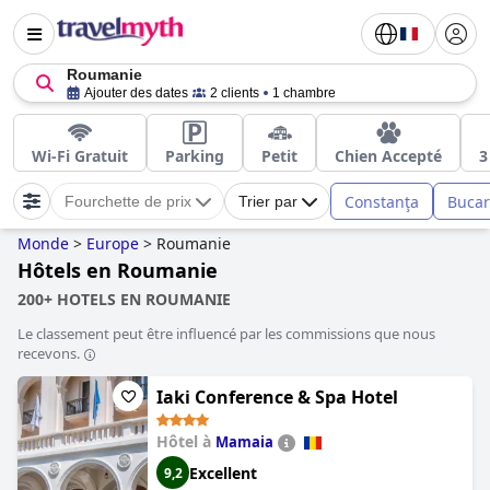
Roumanie
Ajouter des dates
2 clients
1 chambre
Wi-Fi Gratuit
Parking
Petit
Chien Accepté
3
Constanţa
Bucar
Fourchette de prix
Trier par
Monde
>
Europe
>
Roumanie
Hôtels en Roumanie
200+ HOTELS EN ROUMANIE
Le classement peut être influencé par les commissions que nous
recevons.
Iaki Conference & Spa Hotel
Hôtel à
Mamaia
Excellent
9,2