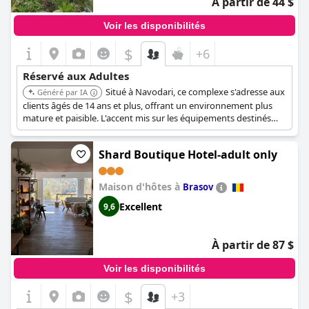
À partir de 44 $
mémorable au cœur de Constanta.
Voir les disponibilités
$
+6
Réservé aux Adultes
Situé à Navodari, ce complexe s'adresse aux
Généré par IA
clients âgés de 14 ans et plus, offrant un environnement plus
mature et paisible. L'accent mis sur les équipements destinés
aux adultes garantit un séjour relaxant et agréable.
Shard Boutique Hotel-adult only
Maison d'hôtes à
Brasov
Excellent
9,6
À partir de 87 $
Voir les disponibilités
$
+3