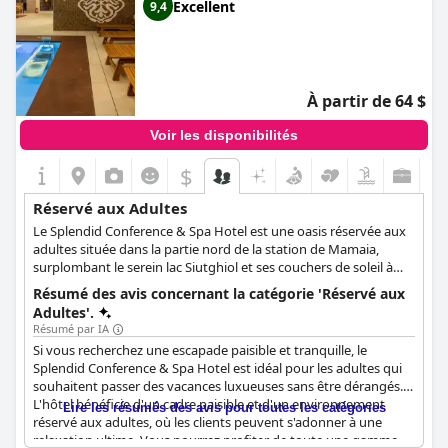
Excellent
9,4
À partir de 64 $
Voir les disponibilités
$
Réservé aux Adultes
Le Splendid Conference & Spa Hotel est une oasis réservée aux
adultes située dans la partie nord de la station de Mamaia,
surplombant le serein lac Siutghiol et ses couchers de soleil à
couper le souffle. Les clients peuvent apprécier les chambres
Résumé des avis concernant la catégorie 'Réservé aux
modernes, disponibles avec vue sur le lac ou sur la rue, et
Adultes'.
commencer chaque journée par un délicieux petit déjeuner
Résumé par IA
avant de se détendre au bord de la piscine ou dans l'espace spa.
Si vous recherchez une escapade paisible et tranquille, le
Les soirées peuvent être passées à savourer un dîner
Splendid Conference & Spa Hotel est idéal pour les adultes qui
romantique dans l'exquis restaurant de l'hôtel. Dans cet hôtel 4
souhaitent passer des vacances luxueuses sans être dérangés.
étoiles, la relaxation, le confort et la tranquillité sont de la plus
L'hôtel bénéficie d'un cadre paisible et d'un environnement
Lire les résumés des avis pour toutes les catégories
haute importance, garantissant une expérience mémorable à
réservé aux adultes, où les clients peuvent s'adonner à une
tous les clients. Le centre de bien-être de l'hôtel, réservé aux
relaxation ultime. Vous pourrez profiter de toute une gamme
adultes, propose un grand nombre d'équipements, notamment