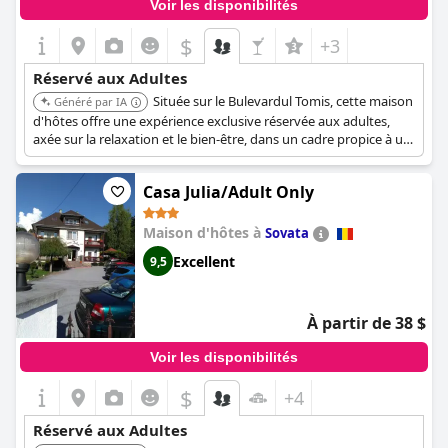
Voir les disponibilités
$
+3
Réservé aux Adultes
Située sur le Bulevardul Tomis, cette maison
Généré par IA
d'hôtes offre une expérience exclusive réservée aux adultes,
axée sur la relaxation et le bien-être, dans un cadre propice à un
séjour tranquille. Son emplacement offre un accès à la ville,
augmentant son attrait pour les voyageurs adultes recherchant
Casa Julia/Adult Only
à la fois loisirs et commodité.
Maison d'hôtes à
Sovata
Excellent
9,5
À partir de 38 $
Voir les disponibilités
$
+4
Réservé aux Adultes