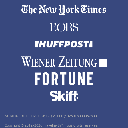
NUMÉRO DE LICENCE GNTO (MH.T.E.): 0259Ε60000576001
Copyright © 2012–2026 Travelmyth™. Tous droits réservés.