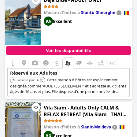
Déjà Blue - ADULT ONLY
loisirs et commodité.
Maison d'hôtes à
Sfantu Gheorghe
Excellent
9,6
Voir les disponibilités
$
+4
Réservé aux Adultes
Cette maison d'hôtes est explicitement
Généré par IA
désignée comme 'ADULTES SEULEMENT' et s'adresse aux clients
âgés de 16 ans et plus. Elle dispose d'une piscine privée, de
terrasses privées et offre une oasis de détente au milieu de la
nature. Les clients louent constamment l'atmosphère tranquille,
Vila Siam - Adults Only CALM &
l'excellente cuisine et les hôtes attentifs qui peuvent organiser
des excursions dans le Delta.
RELAX RETREAT (Vila Siam - THAI
MASAJ & SPA Adults Only)
Maison d'hôtes à
Slanic-Moldova
Excellent
9,3