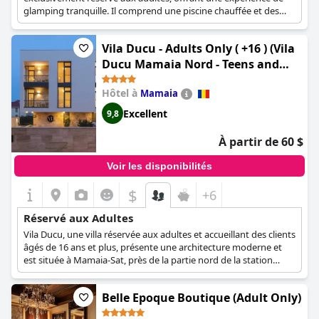
glamping tranquille. Il comprend une piscine chauffée et des
terrasses meublées, assurant un séjour relaxant et privé.
Vila Ducu - Adults Only ( +16 ) (Vila
Ducu Mamaia Nord - Teens and
Adults Only 14 and Over)
Hôtel à
Mamaia
Excellent
9,8
À partir de 60 $
Voir les disponibilités
$
+6
Réservé aux Adultes
Vila Ducu, une villa réservée aux adultes et accueillant des clients
âgés de 16 ans et plus, présente une architecture moderne et
est située à Mamaia-Sat, près de la partie nord de la station
balnéaire de Mamaia. S'efforçant de trouver un équilibre entre
l'utilisation efficace de l'espace et le confort maximal, Vila Ducu a
Belle Epoque Boutique (Adult Only)
été conçue pour répondre aux besoins des vacanciers, offrant
une gamme complète de services et un confort inoubliable dans