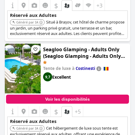
$
+3
Réservé aux Adultes
Situé à Brașov, cet hôtel de charme propose
Généré par IA
un jardin, un parking privé gratuit, une terrasse et un bar,
exclusivement réservé aux adultes. Les clients peuvent profiter
d'un sauna et d'un bain à remous, avec une connexion Wi-Fi
gratuite dans tout l'établissement, garantissant un séjour
Seagloo Glamping - Adults Only
relaxant et confortable.
(Seagloo Glamping - Adults Only
12y)
Tente de luxe à
Costinesti
Excellent
9,7
Voir les disponibilités
$
+5
Réservé aux Adultes
Cet hébergement de luxe sous tente est
Généré par IA
exclusivement réservé aux adultes, offrant une expérience de