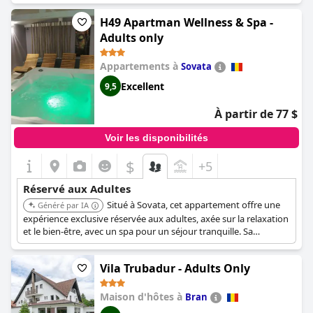
pour les voyageurs adultes en quête de loisirs et de commodité.
H49 Apartman Wellness & Spa -
Adults only
Appartements à
Sovata
Excellent
9,5
À partir de 77 $
Voir les disponibilités
$
+5
Réservé aux Adultes
Situé à Sovata, cet appartement offre une
Généré par IA
expérience exclusive réservée aux adultes, axée sur la relaxation
et le bien-être, avec un spa pour un séjour tranquille. Sa
situation permet d'accéder à la ville, renforçant son attrait pour
les voyageurs adultes en quête de loisirs et de commodité.
Vila Trubadur - Adults Only
Maison d'hôtes à
Bran