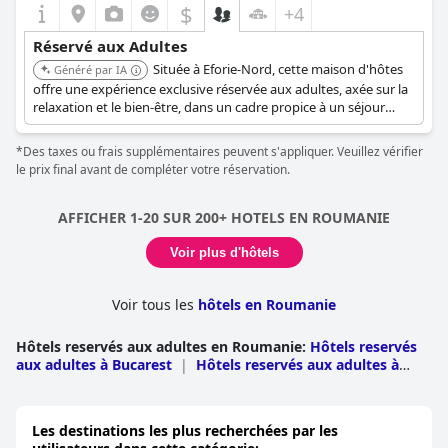
$
+4
Réservé aux Adultes
Située à Eforie-Nord, cette maison d'hôtes
Généré par IA
offre une expérience exclusive réservée aux adultes, axée sur la
relaxation et le bien-être, dans un cadre propice à un séjour
tranquille. Sa situation offre un accès à la ville, renforçant son
attrait pour les voyageurs adultes recherchant à la fois loisirs et
*Des taxes ou frais supplémentaires peuvent s'appliquer. Veuillez vérifier
commodité.
le prix final avant de compléter votre réservation.
AFFICHER 1-20 SUR 200+ HOTELS EN ROUMANIE
Voir plus d'hôtels
Voir tous les
hôtels en Roumanie
Hôtels reservés aux adultes en Roumanie
:
Hôtels reservés
aux adultes à Bucarest
|
Hôtels reservés aux adultes à
Constanta
|
Hôtels reservés aux adultes à Cluj
|
Hôtels
reservés aux adultes à Brasov
|
Hôtels reservés aux
adultes à Sibiu
|
Hôtels reservés aux adultes à
Les destinations les plus recherchées par les
Timis
|
Hôtels reservés aux adultes à Iasi
|
Hôtels