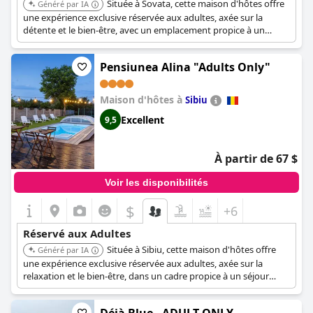
Située à Sovata, cette maison d'hôtes offre
Généré par IA
une expérience exclusive réservée aux adultes, axée sur la
détente et le bien-être, avec un emplacement propice à un
séjour tranquille. Sa situation offre un accès à la ville, renforçant
son attrait pour les voyageurs adultes recherchant à la fois
Pensiunea Alina "Adults Only"
loisirs et commodité.
Maison d'hôtes à
Sibiu
Excellent
9,5
À partir de 67 $
Voir les disponibilités
$
+6
Réservé aux Adultes
Située à Sibiu, cette maison d'hôtes offre
Généré par IA
une expérience exclusive réservée aux adultes, axée sur la
relaxation et le bien-être, dans un cadre propice à un séjour
tranquille. Son emplacement offre un accès à la ville, renforçant
son attrait pour les voyageurs adultes recherchant à la fois