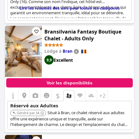
Only (16). Comme son nom l'indique, cet hôtel est
exclusivement réservé aux clients âgés de 16 ans et plus, ce qui
Lire les résumés des avis pour toutes les catégories
garantit un environnement tranquille, idéal pour se détendre.
Les commentaires sont élogieux sur l'atmosphère tranquille de
l'hôtel et l'absence de foule, ce qui en fait un choix idéal pour
ceux qui cherchent à s'éloigner de l'agitation de la vie
Bransilvania Fantasy Boutique
quotidienne. Bien que certains commentaires suggèrent que le
Chalet - Adults Only
prix des chambres pourrait être plus raisonnable, dans
l'ensemble, les clients semblent apprécier l'emplacement
Lodge à
Bran
pratique de l'hôtel et ses excellentes liaisons de transport. Si
vous êtes à la recherche d'une escapade tranquille et
Excellent
9,9
rajeunissante, le New Splendid Hotel & Spa - Adults Only (16)
vaut vraiment la peine d'être considéré.
Voir les disponibilités
$
+2
Réservé aux Adultes
Situé à Bran, ce chalet réservé aux adultes
Généré par IA
offre une expérience unique et tranquille, axée sur
l'hébergement de charme. Le design et l'emplacement du chalet
offrent une évasion sereine, idéale pour les voyageurs adultes
en quête de détente et d'exclusivité.