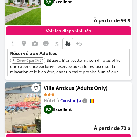
Excellent
9,9
À partir de 99 $
Voir les disponibilités
$
+5
Réservé aux Adultes
Située à Bran, cette maison d'hôtes offre
Généré par IA
une expérience exclusive réservée aux adultes, axée sur la
relaxation et le bien-être, dans un cadre propice à un séjour
tranquille. Sa situation permet un accès facile à la ville,
renforçant son attrait pour les voyageurs adultes recherchant à
Villa Anticus (Adults Only)
la fois loisirs et commodité.
Hôtel à
Constanța
Excellent
9,3
À partir de 70 $