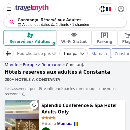
Constanţa, Réservé aux Adultes
Ajouter des dates
2 clients
1 chambre
Réservé aux Adultes
Wi-Fi Gratuit
Parking
Pla
Mamaia
Constan
Fourchette de prix
Trier par
Monde
>
Europe
>
Roumanie
>
Constanţa
Hôtels reservés aux adultes à Constanta
200+ HOTELS A CONSTANTA
Le classement peut être influencé par les commissions que nous
recevons.
Splendid Conference & Spa Hotel –
Adults Only
Hôtel à
Mamaia