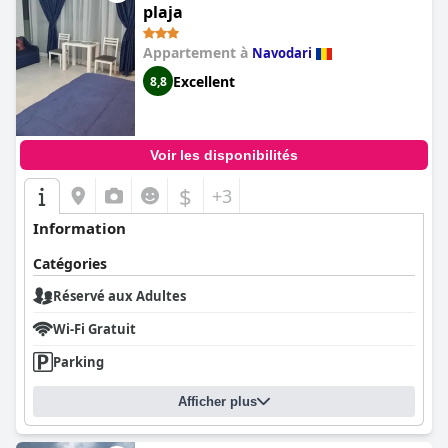
plaja
Appartement à
Navodari
Excellent
8,8
Voir les disponibilités
$
+3
Information
Catégories
Réservé aux Adultes
Wi-Fi Gratuit
Parking
Afficher plus