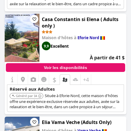
axée sur la relaxation et le bien-être, dans un cadre propice à un
séjour tranquille. Son emplacement offre un accès à la ville,
augmentant son attrait pour les voyageurs adultes recherchant
Casa Constantin si Elena ( Adults
à la fois loisirs et commodité.
only )
Maison d'hôtes à
Eforie Nord
Excellent
9,9
À partir de 41 $
Voir les disponibilités
$
+4
Réservé aux Adultes
Située à Eforie-Nord, cette maison d'hôtes
Généré par IA
offre une expérience exclusive réservée aux adultes, axée sur la
relaxation et le bien-être, dans un cadre propice à un séjour
tranquille. Sa situation offre un accès à la ville, renforçant son
attrait pour les voyageurs adultes recherchant à la fois loisirs et
Elia Vama Veche (Adults Only)
commodité.
Maison d'hôtes à
Vama Veche