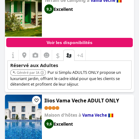
Terrain de camping à
Vama Veche
Excellent
9,3
Voir les disponibilités
$
+4
Réservé aux Adultes
Pur si Simplu ADULTS ONLY propose un
Généré par IA
luxuriant jardin, offrant le cadre idéal pour que les clients se
détendent et profitent de leur séjour.
Ilios Vama Veche ADULT ONLY
Maison d'hôtes à
Vama Veche
Excellent
9,6