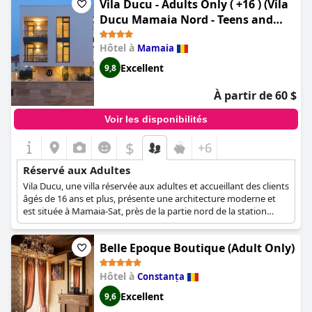
Vila Ducu - Adults Only ( +16 ) (Vila
Ducu Mamaia Nord - Teens and
Adults Only 14 and Over)
Hôtel à
Mamaia
Excellent
9,8
À partir de 60 $
Voir les disponibilités
$
+6
Réservé aux Adultes
Vila Ducu, une villa réservée aux adultes et accueillant des clients
âgés de 16 ans et plus, présente une architecture moderne et
est située à Mamaia-Sat, près de la partie nord de la station
balnéaire de Mamaia. S'efforçant de trouver un équilibre entre
l'utilisation efficace de l'espace et le confort maximal, Vila Ducu a
Belle Epoque Boutique (Adult Only)
été conçue pour répondre aux besoins des vacanciers, offrant
une gamme complète de services et un confort inoubliable dans
ses installations adaptées. L'architecture et le design intérieur de
Hôtel à
Constanța
la villa se fondent harmonieusement pour créer un
Excellent
9,6
environnement 4 étoiles agréable et invitant, tandis que son
exclusivité pour les adultes garantit une atmosphère tranquille.