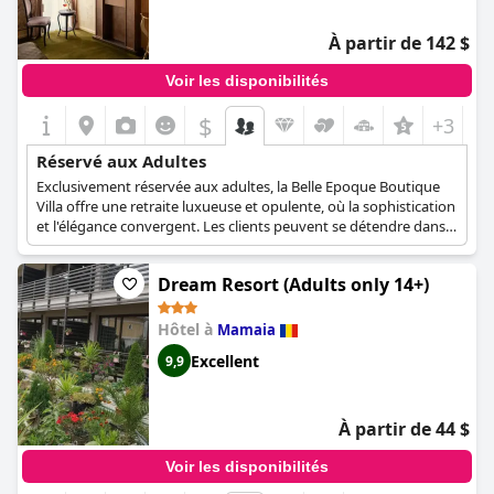
Les clients peuvent apprécier l'emplacement serein de la villa
tout en profitant de la proximité de la plage de Mamaia-Sat, des
À partir de 142 $
principaux espaces de détente et de North Mamaia. La politique
de Vila Ducu, réservée aux adultes, et les équipements
Voir les disponibilités
soigneusement sélectionnés en font une destination idéale
pour les voyageurs à la recherche d'une escapade paisible et
$
+3
confortable.
Réservé aux Adultes
Exclusivement réservée aux adultes, la Belle Epoque Boutique
Villa offre une retraite luxueuse et opulente, où la sophistication
et l'élégance convergent. Les clients peuvent se détendre dans
l'une des sept chambres de l'hôtel, chacune dotée d'un design,
d'une architecture et d'un style uniques, tout en profitant du
Dream Resort (Adults only 14+)
plus haut niveau de confort que la ville de Constanta a à offrir.
Les chambres méticuleusement conçues de Belle Epoque
Boutique Villa partagent un thème commun de confort, de luxe
Hôtel à
Mamaia
et de passion, transportant les clients dans un voyage dans le
Excellent
9,9
temps, leur permettant d'expérimenter le style de vie royal des
rois, des reines et des princesses. L'hôtel est réservé aux adultes,
ce qui garantit une atmosphère sereine et raffinée pour les
voyageurs exigeants à la recherche d'un séjour exceptionnel et
À partir de 44 $
mémorable au cœur de Constanta.
Voir les disponibilités