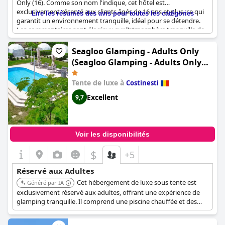
Only (16). Comme son nom l'indique, cet hôtel est
exclusivement réservé aux clients âgés de 16 ans et plus, ce qui
Lire les résumés des avis pour toutes les catégories
garantit un environnement tranquille, idéal pour se détendre.
Les commentaires sont élogieux sur l'atmosphère tranquille de
l'hôtel et l'absence de foule, ce qui en fait un choix idéal pour
ceux qui cherchent à s'éloigner de l'agitation de la vie
Seagloo Glamping - Adults Only
quotidienne. Bien que certains commentaires suggèrent que le
(Seagloo Glamping - Adults Only
prix des chambres pourrait être plus raisonnable, dans
12y)
l'ensemble, les clients semblent apprécier l'emplacement
Tente de luxe à
Costinesti
pratique de l'hôtel et ses excellentes liaisons de transport. Si
vous êtes à la recherche d'une escapade tranquille et
Excellent
9,7
rajeunissante, le New Splendid Hotel & Spa - Adults Only (16)
vaut vraiment la peine d'être considéré.
Voir les disponibilités
$
+5
Réservé aux Adultes
Cet hébergement de luxe sous tente est
Généré par IA
exclusivement réservé aux adultes, offrant une expérience de
glamping tranquille. Il comprend une piscine chauffée et des
terrasses meublées, assurant un séjour relaxant et privé.