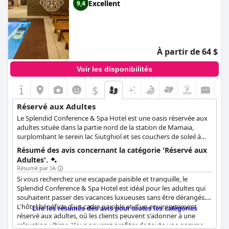
Excellent
9,4
À partir de 64 $
Voir les disponibilités
$
Réservé aux Adultes
Le Splendid Conference & Spa Hotel est une oasis réservée aux
adultes située dans la partie nord de la station de Mamaia,
surplombant le serein lac Siutghiol et ses couchers de soleil à
couper le souffle. Les clients peuvent apprécier les chambres
Résumé des avis concernant la catégorie 'Réservé aux
modernes, disponibles avec vue sur le lac ou sur la rue, et
Adultes'.
commencer chaque journée par un délicieux petit déjeuner
Résumé par IA
avant de se détendre au bord de la piscine ou dans l'espace spa.
Si vous recherchez une escapade paisible et tranquille, le
Les soirées peuvent être passées à savourer un dîner
Splendid Conference & Spa Hotel est idéal pour les adultes qui
romantique dans l'exquis restaurant de l'hôtel. Dans cet hôtel 4
souhaitent passer des vacances luxueuses sans être dérangés.
étoiles, la relaxation, le confort et la tranquillité sont de la plus
L'hôtel bénéficie d'un cadre paisible et d'un environnement
Lire les résumés des avis pour toutes les catégories
haute importance, garantissant une expérience mémorable à
réservé aux adultes, où les clients peuvent s'adonner à une
tous les clients. Le centre de bien-être de l'hôtel, réservé aux
relaxation ultime. Vous pourrez profiter de toute une gamme
adultes, propose un grand nombre d'équipements, notamment