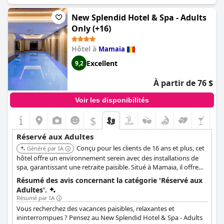
d'équipements, notamment d'un spa, d'une piscine et bien plus
une piscine intérieure avec un bain à remous, des saunas secs et
encore. Les commentaires reflètent une impression positive de
New Splendid Hotel & Spa - Adults
humides, une douche émotionnelle, une fontaine de glace et un
l'hôtel, les clients le qualifiant d'agréable, de paisible et de tout
espace de relaxation réservé. Pour un rajeunissement
Only (+16)
simplement splendide. Bien qu'il soit situé dans une zone
supplémentaire, les clients peuvent réserver un service de
animée, les clients peuvent s'immerger dans un environnement
massage moyennant un supplément. Le Splendid Conference &
Hôtel à
Mamaia
calme et serein. Pour un séjour confortable et reposant, cet
Spa Hotel promet un séjour inoubliable aux voyageurs adultes à
hôtel réservé aux adultes est une excellente option.
la recherche d'une retraite tranquille et luxueuse.
Excellent
9,2
À partir de 76 $
Voir les disponibilités
$
Réservé aux Adultes
Conçu pour les clients de 16 ans et plus, cet
Généré par IA
hôtel offre un environnement serein avec des installations de
spa, garantissant une retraite paisible. Situé à Mamaia, il offre
un accès facile aux attractions de la plage tout en conservant
Résumé des avis concernant la catégorie 'Réservé aux
une atmosphère exclusive.
Adultes'.
Résumé par IA
Vous recherchez des vacances paisibles, relaxantes et
ininterrompues ? Pensez au New Splendid Hotel & Spa - Adults