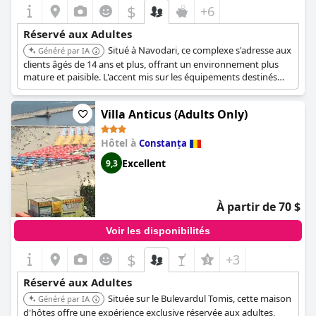
$
+6
Réservé aux Adultes
Situé à Navodari, ce complexe s'adresse aux
Généré par IA
clients âgés de 14 ans et plus, offrant un environnement plus
mature et paisible. L'accent mis sur les équipements destinés
aux adultes garantit un séjour relaxant et agréable.
Villa Anticus (Adults Only)
Hôtel à
Constanța
Excellent
9,3
À partir de 70 $
Voir les disponibilités
$
+3
Réservé aux Adultes
Située sur le Bulevardul Tomis, cette maison
Généré par IA
d'hôtes offre une expérience exclusive réservée aux adultes,