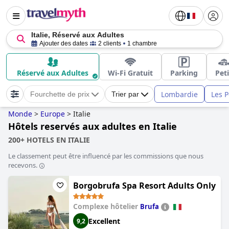
Italie, Réservé aux Adultes
Ajouter des dates
2 clients
1 chambre
Réservé aux Adultes
Wi-Fi Gratuit
Parking
Peti
Lombardie
Les P
Fourchette de prix
Trier par
Monde
>
Europe
>
Italie
Hôtels reservés aux adultes en Italie
200+ HOTELS EN ITALIE
Le classement peut être influencé par les commissions que nous
recevons.
Borgobrufa Spa Resort Adults Only
Complexe hôtelier
Brufa
Excellent
9,2