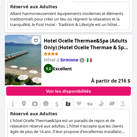
Réservé aux Adultes
Alliant harmonieusement équipements modernes et éléments
traditionnels pour créer un lieu où règnent la relaxation et la
tranquillité, le Post Hotel - Tradition & Lifestyle est un hôtel
spécialement conçu pour les adultes. Idéal pour les couples et
les célibataires, cet hôtel offre une atmosphère paisible dans
Hotel Ocelle Thermae&Spa (Adults
laquelle les clients peuvent se détendre et se relaxer, tout en
profitant du confort de leurs chambres et des services et
Only) (Hotel Ocelle Thermae & Spa -
équipements de premier ordre disponibles.
Adults Only)
Hôtel à
Sirmione
Excellent
9,0
À partir de 216 $
Voir les disponibilités
$
Réservé aux Adultes
L'hôtel Ocelle Thermae&Spa est un paradis de repos et de
relaxation réservé aux adultes. L'hôtel n'accepte que les clients
âgés de plus de 14 ans. Il leur propose d'excellentes installations