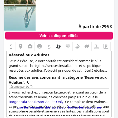
À partir de 296 $
Voir les disponibilités
$
Réservé aux Adultes
Situé à Pérouse, le Borgobrufa est considéré comme le plus
grand spa de la région. Avec ses installations et sa politique
réservées aux adultes, l'objectif principal de cet hôtel 5 étoiles
est de rendre votre séjour aussi relaxant que possible. L'hôtel
Résumé des avis concernant la catégorie 'Réservé aux
propose une variété d'activités pour deux afin que les couples
Adultes'.
puissent se rapprocher l'un de l'autre.
Résumé par IA
Si vous recherchez un séjour luxueux et relaxant au cœur de la
scène thermale italienne, ne cherchez pas plus loin que le
Borgobrufa Spa Resort Adults Only
. Ce complexe tient vraiment
sa promesse d'une expérience réservée aux adultes, offrant une
Lire les résumés des avis pour toutes les catégories
atmosphère paisible et sereine à ses hôtes. Les installations sont
de premier ordre et vivement recommandées à tous ceux qui