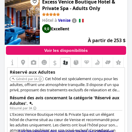
Excess Venice Boutique Hotel &
Private Spa - Adults Only
Hôtel à
Venise
Excellent
9,0
À partir de 253 $
Voir les disponibilités
$
+5
Réservé aux Adultes
Cet hôtel est spécialement conçu pour les
Généré par IA
adultes, offrant une atmosphère tranquille. Il dispose d'un spa
privé, proposant des traitements exclusifs de relaxation et de
bien-être. Le cadre boutique assure une expérience
Résumé des avis concernant la catégorie 'Réservé aux
personnalisée et intime, idéale pour les couples ou les
Adultes'.
voyageurs solitaires en quête d'une retraite paisible.
Résumé par IA
L'Excess Venice Boutique Hotel & Private Spa est un élégant
hôtel de charme situé au cœur de Venise et recommandé pour
les adultes uniquement. Les clients ont loué l'hôtel pour son
atmosphère paisible et son spa privé exclusif. Cependant, un
Lire les résumés des avis pour toutes les catégories