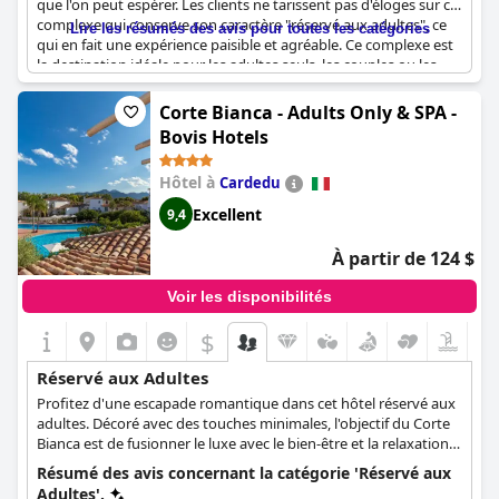
que l'on peut espérer. Les clients ne tarissent pas d'éloges sur ce
complexe qui conserve son caractère "réservé aux adultes", ce
Lire les résumés des avis pour toutes les catégories
qui en fait une expérience paisible et agréable. Ce complexe est
la destination idéale pour les adultes seuls, les couples ou les
groupes d'amis à la recherche d'un environnement sans
enfants. Certains clients ont été déçus de ne pas pouvoir faire la
Corte Bianca - Adults Only & SPA -
grasse matinée, mais il s'agit d'une mauvaise expérience minime
Bovis Hotels
par rapport à l'ensemble des commentaires positifs. Si vous êtes
à la recherche d'une escapade luxueuse et relaxante, le Pelican
Hôtel à
Cardedu
Beach Resort & SPA - Adults Only est un excellent choix.
Excellent
9,4
À partir de 124 $
Voir les disponibilités
$
Réservé aux Adultes
Profitez d'une escapade romantique dans cet hôtel réservé aux
adultes. Décoré avec des touches minimales, l'objectif du Corte
Bianca est de fusionner le luxe avec le bien-être et la relaxation.
Profitez des services de bien-être, tels que les bains turcs, les
Résumé des avis concernant la catégorie 'Réservé aux
douches aux pierres émotionnelles et les massages, pour
Adultes'.