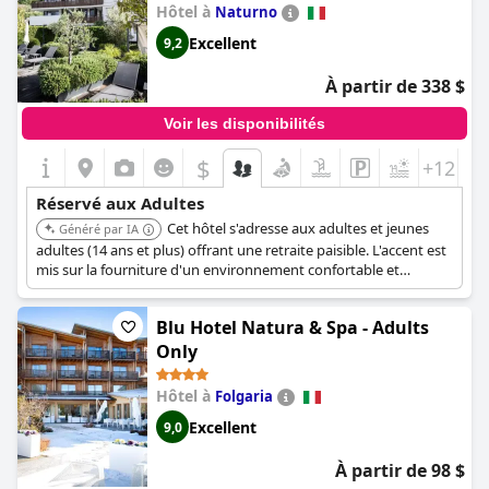
Hôtel à
Naturno
Excellent
9,2
À partir de 338 $
Voir les disponibilités
$
+12
Réservé aux Adultes
Cet hôtel s'adresse aux adultes et jeunes
Généré par IA
adultes (14 ans et plus) offrant une retraite paisible. L'accent est
mis sur la fourniture d'un environnement confortable et
relaxant pour les clients en quête d'une escapade sereine.
Blu Hotel Natura & Spa - Adults
Only
Hôtel à
Folgaria
Excellent
9,0
À partir de 98 $