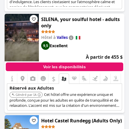
d'indulgence. Les clients s'extasient sur l'atmosphère calme et
sereine de l'établissement, que les commentaires décrivent
comme "un vrai luxe sans ostentation". L'absence d'enfants est
synonyme de tranquillité totale et les clients ont apprécié cette
SILENA, your soulful hotel - adults
caractéristique, déclarant "il n'y a pas d'enfants et c'est tout
only
simplement parfait !" Le personnel de l'hôtel a également reçu
des éloges pour son service exceptionnel, un client ayant
Hôtel à
Valles
déclaré : "merci de nous avoir choyés". Cet hôtel réservé aux
adultes a dépassé toutes les attentes, un client affirmant que
Excellent
9,5
"toutes nos attentes en matière de vacances ont été satisfaites".
Si vous êtes à la recherche d'une expérience paisible et luxueuse
À partir de 455 $
pour adultes, La Villa Del Re vous comblera.
Voir les disponibilités
$
Réservé aux Adultes
Cet hôtel offre une expérience unique et
Généré par IA
profonde, conçue pour les adultes en quête de tranquillité et de
relaxation. L'accent est mis sur la création d'un environnement
paisible pour que les clients puissent se détendre et se
ressourcer.
Hotel Castel Rundegg (Adults Only)