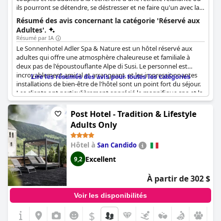
ils pourront se détendre, se déstresser et ne faire qu'un avec la
nature. Entouré d'une verdure luxuriante et d'un cadre naturel
Résumé des avis concernant la catégorie 'Réservé aux
absolument idyllique, ce charmant hôtel propose des chambres
Adultes'.
confortables, des installations de spa et de bien-être réputées,
Résumé par IA
une piscine extérieure, ainsi qu'une atmosphère tranquille et
Le Sonnenhotel Adler Spa & Nature est un hôtel réservé aux
totalement romantique pour tous les adultes.
adultes qui offre une atmosphère chaleureuse et familiale à
deux pas de l'époustouflante Alpe di Susi. Le personnel est
incroyablement amical et arrangeant, et les impressionnantes
Lire les résumés des avis pour toutes les catégories
installations de bien-être de l'hôtel sont un point fort du séjour.
Les clients ont particulièrement apprécié le magnifique spa et la
piscine, ainsi que le charmant bain à remous intérieur. Bien que
l'heure du dîner soit plus tôt que ce à quoi les Italiens sont
Post Hotel - Tradition & Lifestyle
habitués, les délicieux repas compensent largement cet
Adults Only
inconvénient. Dans l'ensemble, le
Sonnenhotel Adler Spa &
Nature Adults only
est un choix fantastique pour ceux qui
Hôtel à
San Candido
recherchent une escapade paisible et ressourçante.
Excellent
9,2
À partir de 302 $
Voir les disponibilités
$