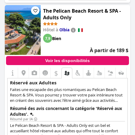
Avec son charme médiéval et son décor flamboyant, cet hôtel
réservé aux adultes est parfait pour ceux qui recherchent un
The Pelican Beach Resort & SPA -
hébergement qui sort de l'ordinaire. Les clients n'ont que de
Adults Only
bonnes choses à dire sur leur séjour à l'
Hotel Castel Rundegg
(Adults Only)
, qu'ils considèrent comme un endroit où ils
Hôtel à
Olbia
reviendraient volontiers. Bien qu'ils aient eu un repas médiocre,
ils étaient heureux de partager que tout le reste était
Bien
7,9
exceptionnel. Par conséquent, si vous recherchez un hôtel
charmant, réservé aux adultes et plein de charme, ne cherchez
À partir de 189 $
pas plus loin que l'
Hotel Castel Rundegg (Adults Only)
.
Voir les disponibilités
$
Réservé aux Adultes
Faites une escapade des plus romantiques au Pelican Beach
Resort & SPA. Vous pourrez y trouver votre paix intérieure tout
en créant des souvenirs avec l'être aimé grâce aux activités
proposées. Dans cet hôtel réservé aux adultes, vous pourrez
Résumé des avis concernant la catégorie 'Réservé aux
non seulement utiliser les installations de bien-être mais aussi
Adultes'.
organiser votre mariage.
Résumé par IA
Le Pelican Beach Resort & SPA - Adults Only est un bel et
accueillant hôtel réservé aux adultes qui offre tout le confort