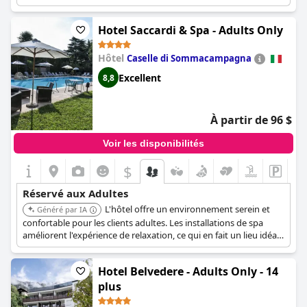
offre des installations de spa et des vues spectaculaires sur la
montagne.
Hotel Saccardi & Spa - Adults Only
Hôtel
Caselle di Sommacampagna
Excellent
8,8
À partir de 96 $
Voir les disponibilités
$
Réservé aux Adultes
L'hôtel offre un environnement serein et
Généré par IA
confortable pour les clients adultes. Les installations de spa
améliorent l'expérience de relaxation, ce qui en fait un lieu idéal
pour les adultes en quête d'une retraite paisible.
Hotel Belvedere - Adults Only - 14
plus