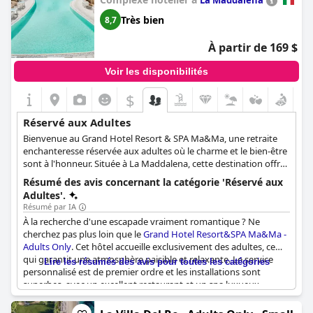
La Maddalena
Très bien
8,7
À partir de 169 $
Voir les disponibilités
$
Réservé aux Adultes
Bienvenue au Grand Hotel Resort & SPA Ma&Ma, une retraite
enchanteresse réservée aux adultes où le charme et le bien-être
sont à l'honneur. Située à La Maddalena, cette destination offre
des eaux d'un bleu irisé et d'un vert limpide, des paysages
Résumé des avis concernant la catégorie 'Réservé aux
balayés par le vent et un ciel dégagé. Découvrez des plages
Adultes'.
cachées et des parfums uniques en explorant l'archipel,
Résumé par IA
composé de sept îles et d'une quinzaine d'îlots disséminés dans
À la recherche d'une escapade vraiment romantique ? Ne
le détroit de Bonifacio. Parc national marin depuis 1996, cette
cherchez pas plus loin que le
Grand Hotel Resort&SPA Ma&Ma -
destination remarquable est souvent comparée au paysage
Adults Only
. Cet hôtel accueille exclusivement des adultes, ce
captivant des îles tropicales.NExpérimentez l'union
qui garantit une atmosphère paisible et relaxante. Le service
Lire les résumés des avis pour toutes les catégories
exceptionnelle de la beauté inégalée de la mer avec
personnalisé est de premier ordre et les installations sont
l'engagement de l'hôtel à fournir le plus grand confort. Au
superbes, avec un excellent restaurant et un spa luxueux.
Grand Hotel Resort & SPA Ma&Ma, les rêves deviennent réalité
L'emplacement est magnifique et parfait pour ceux qui
et les hôtes profitent d'une escapade inoubliable conçue
recherchent une escapade unique et spéciale. Bien qu'une