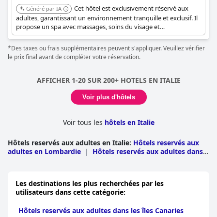
Cet hôtel est exclusivement réservé aux
Généré par IA
adultes, garantissant un environnement tranquille et exclusif. Il
propose un spa avec massages, soins du visage et
hydrothérapie, ainsi que des équipements comme un bar, un
centre de fitness et un bain à remous, offrant une expérience
*Des taxes ou frais supplémentaires peuvent s'appliquer. Veuillez vérifier
relaxante et axée sur les adultes.
le prix final avant de compléter votre réservation.
AFFICHER 1-20 SUR 200+ HOTELS EN ITALIE
Voir plus d'hôtels
Voir tous les
hôtels en Italie
Hôtels reservés aux adultes en Italie
:
Hôtels reservés aux
adultes en Lombardie
|
Hôtels reservés aux adultes dans
les Pouilles
|
Hôtels reservés aux adultes dans le
Latium
|
Hôtels reservés aux adultes en Toscane
|
Hôtels
reservés aux adultes en Sicile
|
Hôtels reservés aux
Les destinations les plus recherchées par les
adultes en Sardaigne
|
Hôtels reservés aux adultes en
utilisateurs dans cette catégorie:
Campanie
|
Hôtels reservés aux adultes en
Vénétie
|
Hôtels reservés aux adultes en Ligurie
|
Hôtels
Hôtels reservés aux adultes dans les îles Canaries
reservés aux adultes dans le Piémont
|
Hôtels reservés