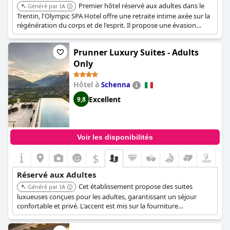
Premier hôtel réservé aux adultes dans le
Généré par IA
Trentin, l'Olympic SPA Hotel offre une retraite intime axée sur la
régénération du corps et de l'esprit. Il propose une évasion
paisible dans les Dolomites, conçue pour activer les émotions et
réduire le stress.
Prunner Luxury Suites - Adults
Only
Hôtel à
Schenna
Excellent
9,8
Voir les disponibilités
$
Réservé aux Adultes
Cet établissement propose des suites
Généré par IA
luxueuses conçues pour les adultes, garantissant un séjour
confortable et privé. L'accent est mis sur la fourniture
d'hébergements haut de gamme et d'un service personnalisé.