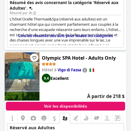
et traitements de spa et de bien-être, des options
Résumé des avis concernant la catégorie 'Réservé aux
d'hébergement confortables et un environnement des plus
Adultes'.
relaxants et romantiques, où ils pourront vraiment se détendre
Résumé par IA
et se ressourcer.
L'hôtel Ocelle Thermae&Spa (réservé aux adultes) est un
charmant hôtel spa qui convient parfaitement aux couples à la
recherche d'une escapade relaxante sans leurs enfants. L'hôtel
est situé près du centre et offre de belles piscines thermales et
Lire les résumés des avis pour toutes les catégories
des chaises longues avec une vue imprenable sur le lac. Le
personnel est amical, compétent et très bien informé. Les
chambres de l'hôtel sont confortables et propres, ce qui en fait
un lieu de retraite idéal pour ceux qui recherchent un hôtel haut
Olympic SPA Hotel - Adults Only
de gamme et bien situé. La politique de l'hôtel concernant les
adultes uniquement permet aux clients de profiter d'une
Hôtel à
Vigo di Fassa
atmosphère paisible et tranquille. Dans l'ensemble, l'hôtel Ocelle
Thermae&Spa (Adults Only) est un joyau caché à Sirmione qui
Excellent
9,4
est fortement recommandé.
À partir de 218 $
Voir les disponibilités
$
Réservé aux Adultes