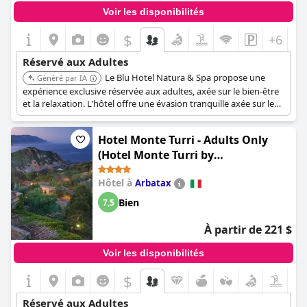
Voir les disponibilités
$
+6
Réservé aux Adultes
Le Blu Hotel Natura & Spa propose une
Généré par IA
expérience exclusive réservée aux adultes, axée sur le bien-être
et la relaxation. L'hôtel offre une évasion tranquille axée sur les
thérapies naturelles et les soins spa.
Hotel Monte Turri - Adults Only
(Hotel Monte Turri by
Falkensteiner)
Hôtel à
Arbatax
Bien
7,5
À partir de 221 $
Voir les disponibilités
$
Réservé aux Adultes