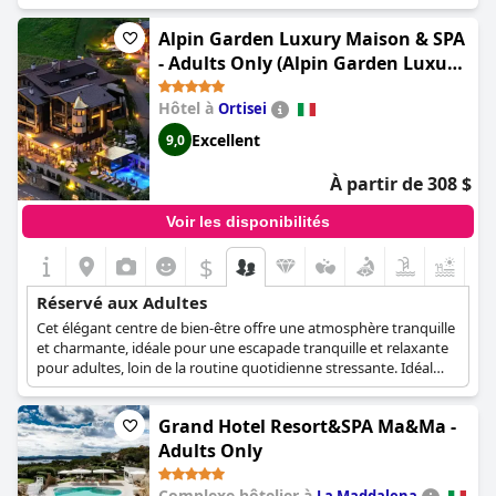
cherchent à se détendre et à déstresser. Les clients ont fait
l'éloge de l'excellence du complexe dans le domaine du spa, ce
Alpin Garden Luxury Maison & SPA
qui en fait une destination de choix dans le centre de l'Italie.
- Adults Only (Alpin Garden Luxury
Dans l'ensemble, le
Borgobrufa Spa Resort Adults Only
est une
Maison & SPA - Adults Retreat)
destination incontournable pour les adultes qui recherchent
Hôtel à
Ortisei
une escapade raffinée et rajeunissante.
Excellent
9,0
À partir de 308 $
Voir les disponibilités
$
Réservé aux Adultes
Cet élégant centre de bien-être offre une atmosphère tranquille
et charmante, idéale pour une escapade tranquille et relaxante
pour adultes, loin de la routine quotidienne stressante. Idéal
pour les couples et les escapades romantiques remplies de
relaxation et de rajeunissement, cet hôtel dispose d'installations
Grand Hotel Resort&SPA Ma&Ma -
de spa, d'une piscine intérieure et de vues spectaculaires sur les
montagnes qui feront chavirer le cœur de chaque adulte. Les
Adults Only
enfants, quel que soit leur âge, ne peuvent pas être accueillis à
l'hôtel.
Complexe hôtelier à