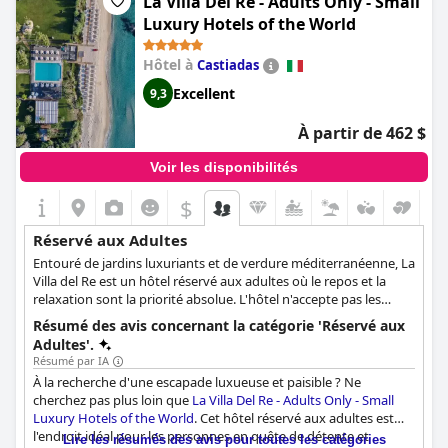
La Villa Del Re - Adults Only - Small
exclusivement pour les adultes.
voiture soit nécessaire pour explorer la région, l'hôtel offre tout
Luxury Hotels of the World
ce dont vous avez besoin pour une retraite parfaite en couple.
Certains clients ont mentionné quelques problèmes mineurs,
Hôtel à
Castiadas
comme les fruits qui n'étaient pas toujours frais et l'absence
d'options de lait non laitier, mais dans l'ensemble, l'expérience a
Excellent
9,3
été exceptionnelle. N'oubliez pas que cet hôtel ne convient pas
aux familles avec de jeunes enfants. Réservez dès maintenant
À partir de 462 $
votre séjour au
Grand Hotel Resort&SPA Ma&Ma - Adults Only
pour des vacances inoubliables.
Voir les disponibilités
$
Réservé aux Adultes
Entouré de jardins luxuriants et de verdure méditerranéenne, La
Villa del Re est un hôtel réservé aux adultes où le repos et la
relaxation sont la priorité absolue. L'hôtel n'accepte pas les
clients âgés de moins de 18 ans. Il propose des chambres
Résumé des avis concernant la catégorie 'Réservé aux
confortables, d'excellentes options de restauration et
Adultes'.
l'atmosphère la plus tranquille et la plus paisible qui soit pour
Résumé par IA
garantir un séjour agréable à chaque client adulte.
À la recherche d'une escapade luxueuse et paisible ? Ne
cherchez pas plus loin que
La Villa Del Re - Adults Only - Small
Luxury Hotels of the World
. Cet hôtel réservé aux adultes est
l'endroit idéal pour les personnes en quête de détente et
Lire les résumés des avis pour toutes les catégories