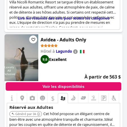
Villa Nicolli Romantic Resort se targue d'être un établissement
réservé aux adultes, offrant une atmosphère de paix, de calme
et de détente à ses hôtes adultes. Si certains ont respecté cette
politique, d'autres l'ont ignorée et ont amené des enfants avec
Lire les résumés des avis pour toutes les catégories
eux. L'équipe de direction n'a pas pu prendre de mesures en
raison de restrictions légales. Cependant, pour ceux qui
apprécient un service de qualité, la tranquillité et un
environnement magnifique, ce complexe est fortement
Avidea - Adults Only
recommandé. Le complexe est généralement réservé aux
adultes, même si certaines personnes n'ont pas respecté la
Hôtel à
Lagundo
politique en vigueur. Néanmoins, l'hébergement est une
destination parfaite pour les couples à la recherche d'une
Excellent
9,6
escapade romantique. Ce complexe n'est certainement pas
destiné aux familles avec enfants, ces derniers n'étant pas
admis. La politique de la Villa Nicolli Romantic Resort concernant
À partir de 563 $
les adultes uniquement garantit un environnement serein et
confortable pour se détendre et échapper à l'agitation de la vie
Voir les disponibilités
quotidienne.
$
Réservé aux Adultes
Cet hôtel propose un élégant centre de
Généré par IA
bien-être avec une atmosphère tranquille et charmante. Idéal
pour les couples en quête de détente et de rajeunissement, il