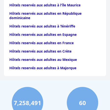
aux adultes en Émilie-Romagne
|
Hôtels reservés aux
Hôtels reservés aux adultes à l'île Maurice
adultes dans le Trentin Haut-Adige
|
Hôtels reservés aux
adultes dans les Marches
|
Hôtels reservés aux adultes
Hôtels reservés aux adultes en République
dans les Abruzzes
|
Hôtels reservés aux adultes en
dominicaine
Ombrie
|
Hôtels reservés aux adultes en Calabre
|
Hôtels
reservés aux adultes dans le Frioul-Vénétie
Hôtels reservés aux adultes à Ténériffe
Julienne
|
Hôtels reservés aux adultes en Vallée
d'Aoste
|
Hôtels reservés aux adultes en
Hôtels reservés aux adultes en Espagne
Basilicate
|
Hôtels reservés aux adultes à Molise
Hôtels reservés aux adultes en France
Hôtels reservés aux adultes en Crète
Hôtels reservés aux adultes au Mexique
Hôtels reservés aux adultes à Majorque
7,258,491
60