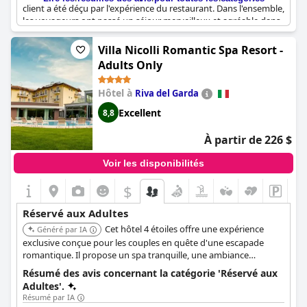
client a été déçu par l'expérience du restaurant. Dans l'ensemble,
les voyageurs ont passé un séjour merveilleux et agréable dans
cet hôtel réservé aux adultes, ce qui en fait l'endroit idéal pour
se sentir bienvenu à Venise.
Villa Nicolli Romantic Spa Resort -
Adults Only
Hôtel à
Riva del Garda
Excellent
8,8
À partir de 226 $
Voir les disponibilités
$
Réservé aux Adultes
Cet hôtel 4 étoiles offre une expérience
Généré par IA
exclusive conçue pour les couples en quête d'une escapade
romantique. Il propose un spa tranquille, une ambiance
romantique et est conçu spécifiquement pour les adultes,
Résumé des avis concernant la catégorie 'Réservé aux
garantissant un séjour paisible et intime.
Adultes'.
Résumé par IA