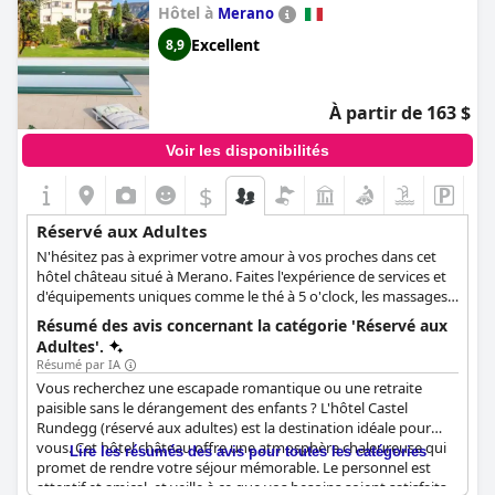
Hôtel à
Merano
Excellent
8,9
À partir de 163 $
Voir les disponibilités
$
Réservé aux Adultes
N'hésitez pas à exprimer votre amour à vos proches dans cet
hôtel château situé à Merano. Faites l'expérience de services et
d'équipements uniques comme le thé à 5 ο'clock, les massages
au spa et les saveurs uniques de la cuisine. Le Castel Rundegg
Résumé des avis concernant la catégorie 'Réservé aux
veut que vous vous sentiez libre et que vous soyez vous-mêmes
Adultes'.
dans son hébergement.
Résumé par IA
Vous recherchez une escapade romantique ou une retraite
paisible sans le dérangement des enfants ? L'hôtel Castel
Rundegg (réservé aux adultes) est la destination idéale pour
vous. Cet hôtel château offre une atmosphère chaleureuse qui
Lire les résumés des avis pour toutes les catégories
promet de rendre votre séjour mémorable. Le personnel est
attentif et amical, et veille à ce que vos besoins soient satisfaits.