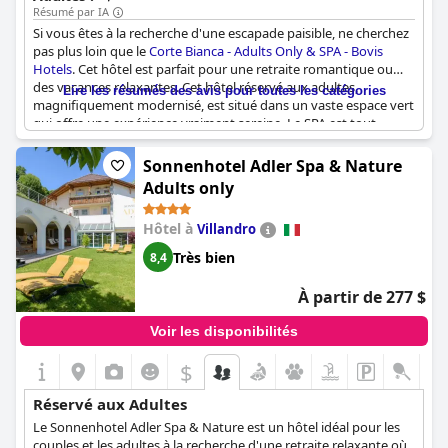
détendre votre corps et votre âme.
Résumé par IA
Si vous êtes à la recherche d'une escapade paisible, ne cherchez
pas plus loin que le
Corte Bianca - Adults Only & SPA - Bovis
Hotels
. Cet hôtel est parfait pour une retraite romantique ou
des vacances relaxantes. Cet hôtel réservé aux adultes,
Lire les résumés des avis pour toutes les catégories
magnifiquement modernisé, est situé dans un vaste espace vert
qui offre une expérience vraiment sereine. Le SPA est tout
simplement magnifique et le personnel est professionnel et
compétent. La spécification "réservé aux adultes" est un vrai
Sonnenhotel Adler Spa & Nature
plus et fait toute la différence dans le maintien d'une
Adults only
atmosphère détendue et agréable. L'hôtel propose également
des services de transport, ce qui permet d'explorer facilement la
Hôtel à
Villandro
région si vous le souhaitez. En définitive, le
Corte Bianca - Adults
Only & SPA - Bovis Hotels
est un petit paradis qui ne décevra pas
Très bien
8,4
ceux qui recherchent des vacances de rêve.
À partir de 277 $
Voir les disponibilités
$
Réservé aux Adultes
Le Sonnenhotel Adler Spa & Nature est un hôtel idéal pour les
couples et les adultes à la recherche d'une retraite relaxante où