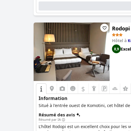
Rodopi
Hôtel à
K
Excel
8,9
$
Information
Situé à l'entrée ouest de Komotini, cet hôtel d
Résumé des avis
Résumé par IA
L'hôtel Rodopi est un excellent choix pour les 