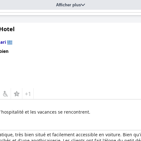
Afficher plus
Hotel
ari
bien
+1
l'hospitalité et les vacances se rencontrent.
atique, très bien situé et facilement accessible en voiture. Bien qu'i
és et d'une apothicairerie. Les clients ont fait l'éloge du petit dé