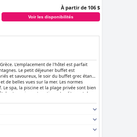
À partir de 106 $
Voir les disponibilités
Grèce. L'emplacement de l'hôtel est parfait
ntagnes. Le petit déjeuner buffet est
riés et savoureux, le soir du buffet grec étant
et de belles vues sur la mer. Les normes
. Le spa, la piscine et la plage privée sont bien
tel est spacieux et pratique. Les lits sont doux
st un bel et agréable hôtel quatre étoiles qui
'une nuit et ont l'intention de revenir.