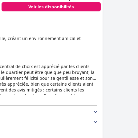
Voir les disponibilités
ville, créant un environnement amical et
entral de choix est apprécié par les clients
 le quartier peut être quelque peu bruyant, la
gulièrement félicité pour sa gentillesse et son
rès appréciée, bien que certains clients aient
nt des avis mitigés : certains clients les
onnant sur la place. Dans l'ensemble, si