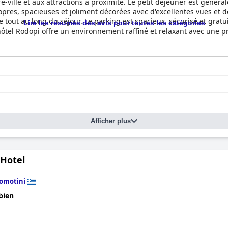
e-ville et aux attractions à proximité. Le petit déjeuner est généra
res, spacieuses et joliment décorées avec d'excellentes vues et de
ice tout au long du séjour. Le parking est spacieux, sécurisé et grat
Lire les résumés des avis pour toutes les catégories
hôtel Rodopi offre un environnement raffiné et relaxant avec une p
Afficher plus
 Hotel
omotini
bien