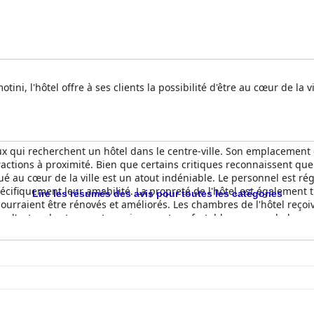
ni, l'hôtel offre à ses clients la possibilité d'être au cœur de la 
x qui recherchent un hôtel dans le centre-ville. Son emplacement c
ractions à proximité. Bien que certains critiques reconnaissent que
itué au cœur de la ville est un atout indéniable. Le personnel est ré
écifiquement leur amabilité. La propreté de l'hôtel est également t
Lire les résumés des avis pour toutes les catégories
ourraient être rénovés et améliorés. Les chambres de l'hôtel reçoive
e d'autres les trouvent spacieuses et confortables avec un balcon d
 l'hôtel Orpheus pourrait être une bonne option à considérer.