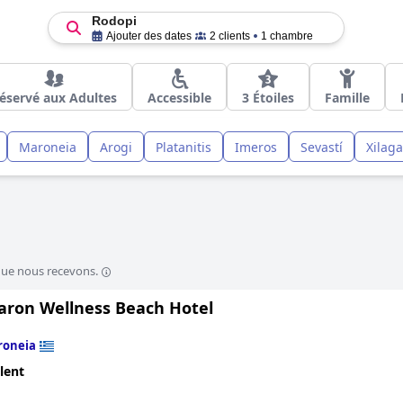
Rodopi
Ajouter des dates
2 clients
1 chambre
éservé aux Adultes
Accessible
3 Étoiles
Famille
Maroneia
Arogi
Platanitis
Imeros
Sevastí
Xilaga
que nous recevons.
aron Wellness Beach Hotel
roneia
lent