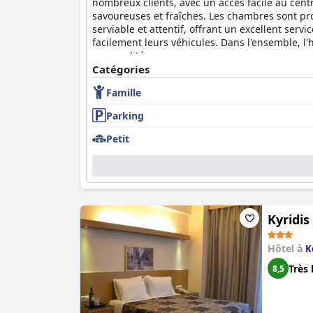
nombreux clients, avec un accès facile au centr
savoureuses et fraîches. Les chambres sont prop
serviable et attentif, offrant un excellent serv
facilement leurs véhicules. Dans l'ensemble, l'
commodités.
Catégories
Famille
Parking
Petit
Kyridis
Hôtel à
K
Très 
8,5