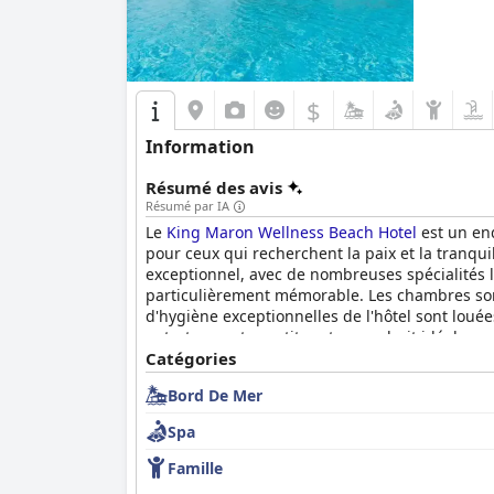
$
Information
Résumé des avis
Résumé par IA
Le
King Maron Wellness Beach Hotel
est un end
pour ceux qui recherchent la paix et la tranqui
exceptionnel, avec de nombreuses spécialités lo
particulièrement mémorable. Les chambres sont 
d'hygiène exceptionnelles de l'hôtel sont louées
entretenus et constituent un endroit idéal pour
et confortables, garantissant une bonne nuit 
Catégories
répond à toutes les attentes. C'est une escapade
Bord De Mer
Spa
Famille