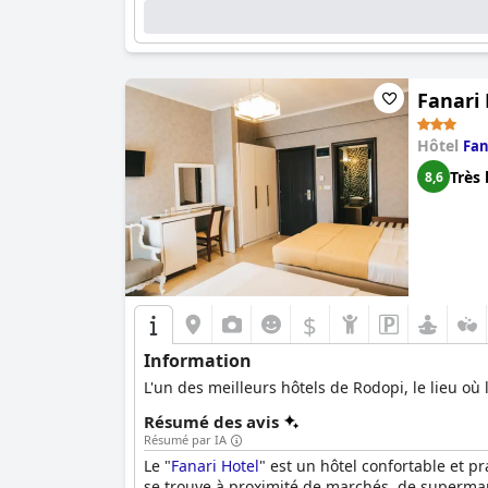
Fanari 
Hôtel
Fan
Très 
8,6
$
Information
L'un des meilleurs hôtels de Rodopi, le lieu où 
Résumé des avis
Résumé par IA
Le "
Fanari Hotel
" est un hôtel confortable et pr
se trouve à proximité de marchés, de supermarch