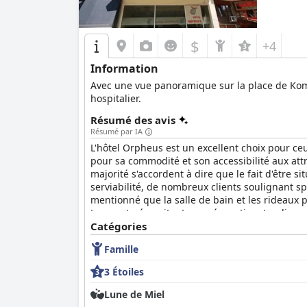
$
+4
Information
Avec une vue panoramique sur la place de Komoti
hospitalier.
Résumé des avis
Résumé par IA
L'hôtel Orpheus est un excellent choix pour ceu
pour sa commodité et son accessibilité aux att
majorité s'accordent à dire que le fait d'être s
serviabilité, de nombreux clients soulignant sp
mentionné que la salle de bain et les rideaux p
trouvent nécessitant une rénovation, tandis qu
l'emplacement et le confort sont vos priorités,
Catégories
Famille
3 Étoiles
Lune de Miel