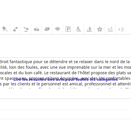
+3
roit fantastique pour se détendre et se relaxer dans le nord de la 
llité, loin des foules, avec une vue imprenable sur la mer et les mo
cales et du bon café. Le restaurant de l'hôtel propose des plats va
spacieuses, propres et bien équipées, avec des lits confortables 
Lire les résumés des avis pour toutes les catégories
 par les clients et le personnel est amical, professionnel et attentif
 se détendre et profiter du soleil méditerranéen. Le parking de l'hô
de sommeil. Dans l'ensemble, le
King Maron Wellness Beach Hotel
e
 romantique parfaite et les clients ont regretté de n'être restés qu