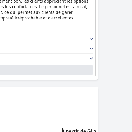
lement bon, les clients appréciant les options
s lits confortables. Le personnel est amical,
uit, ce qui permet aux clients de garer
ropreté irréprochable et d'excellentes
À partir de 64 $