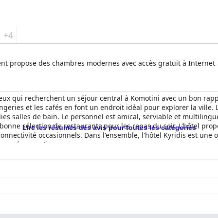
+4
écent propose des chambres modernes avec accès gratuit à Internet
ceux qui recherchent un séjour central à Komotini avec un bon rappor
angeries et les cafés en font un endroit idéal pour explorer la vill
lies salles de bain. Le personnel est amical, serviable et multilingu
 bonne sélection de restaurants pour les repas du soir. L'hôtel pro
Lire les résumés des avis pour toutes les catégories
connectivité occasionnels. Dans l'ensemble, l'hôtel Kyridis est une
une préoccupation majeure.