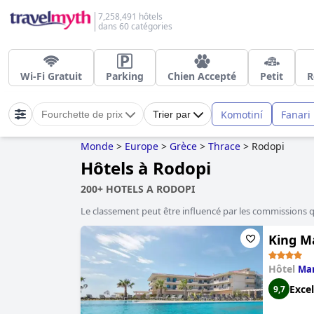
7,258,491 hôtels
dans 60 catégories
Wi-Fi Gratuit
Parking
Chien Accepté
Petit
R
Komotiní
Fanari
Fourchette de prix
Trier par
Monde
>
Europe
>
Grèce
>
Thrace
>
Rodopi
Hôtels à Rodopi
200+ HOTELS A RODOPI
Le classement peut être influencé par les commissions 
King M
Hôtel
Ma
Excel
9,7