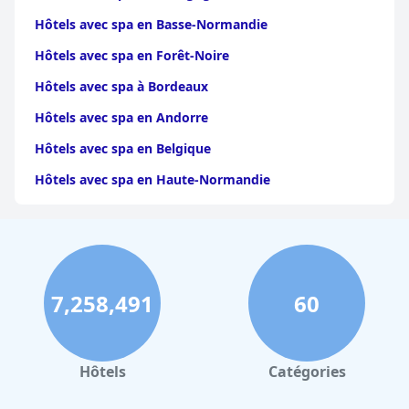
Hôtels avec spa en Basse-Normandie
Hôtels avec spa en Forêt-Noire
Hôtels avec spa à Bordeaux
Hôtels avec spa en Andorre
Hôtels avec spa en Belgique
Hôtels avec spa en Haute-Normandie
Hôtels avec spa à Toulouse
Hôtels avec spa en Provence Alpes Cote d Azur
Hôtels avec spa à Strasbourg
7,258,491
60
Hôtels avec spa à Chamonix-Mont-Blanc
Hôtels avec spa en Corse
Hôtels avec spa dans la ville de Québec
Hôtels
Catégories
Hôtels avec spa à Ischia