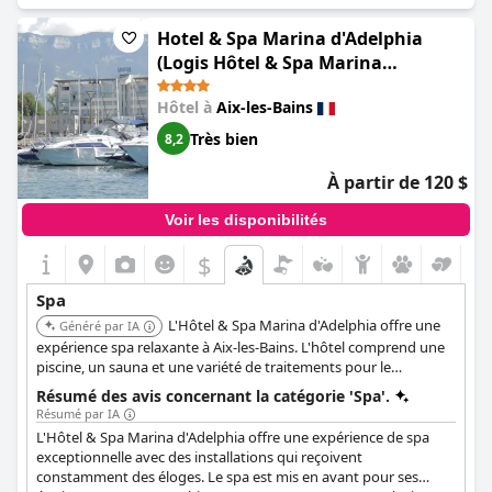
fréquemment que l'espace spa est à la fois beau et spacieux,
contribuant de manière significative à leur tranquillité et à leur
Hotel & Spa Marina d'Adelphia
relaxation générales pendant le séjour.
(Logis Hôtel & Spa Marina
d'Adelphia)
L'espace bien-être est un point fort, offrant un environnement
Hôtel à
Aix-les-Bains
bien entretenu et propre qui contribue au plaisir des clients. La
possibilité d'accéder au spa du matin tôt jusqu'à tard dans la
Très bien
8,2
nuit sans avoir besoin de réservations est une caractéristique
que les clients apprécient particulièrement, contribuant à une
À partir de 120 $
expérience sans stress.
Voir les disponibilités
Des éléments uniques tels que la piscine originale sur le toit
accessible jusqu'à 23h30 et le fait que les bébés soient autorisés
$
dans la partie récréative du spa ajoutent à l'attrait. De nombreux
clients apprécient également les excellents services de massage
Spa
et de spa, décrivant l'espace comme agréable et de première
L'Hôtel & Spa Marina d'Adelphia offre une
qualité. L'accent mis par l'hôtel sur le confort, associé à
Généré par IA
l'ambiance paisible, assure une escapade régénérante pour tous
expérience spa relaxante à Aix-les-Bains. L'hôtel comprend une
ceux qui le visitent.
piscine, un sauna et une variété de traitements pour le
rajeunissement.
Résumé des avis concernant la catégorie 'Spa'.
Résumé par IA
L'Hôtel & Spa Marina d'Adelphia offre une expérience de spa
exceptionnelle avec des installations qui reçoivent
constamment des éloges. Le spa est mis en avant pour ses