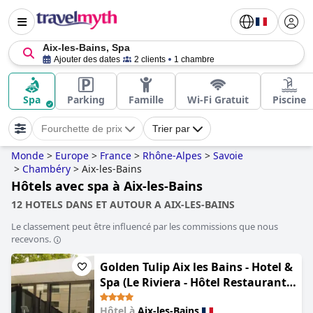
Aix-les-Bains, Spa
Ajouter des dates
2 clients
1 chambre
Spa
Parking
Famille
Wi-Fi Gratuit
Piscine
Fourchette de prix
Trier par
Monde
>
Europe
>
France
>
Rhône-Alpes
>
Savoie
>
Chambéry
>
Aix-les-Bains
Hôtels avec spa à Aix-les-Bains
12 HOTELS DANS ET AUTOUR A AIX-LES-BAINS
Le classement peut être influencé par les commissions que nous
recevons.
Golden Tulip Aix les Bains - Hotel &
Spa (Le Riviera - Hôtel Restaurant
& Spa - Ex Golden Tulip Aix les
Hôtel à
Aix-les-Bains