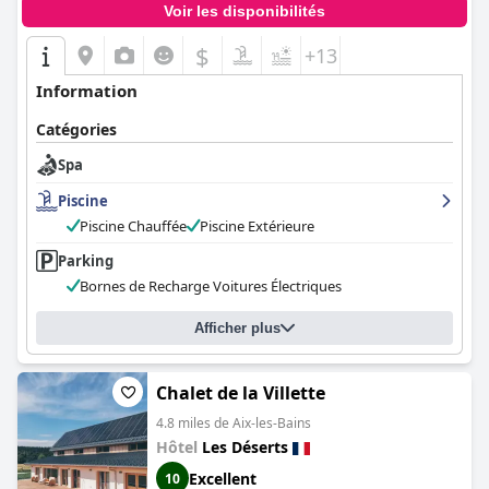
Voir les disponibilités
$
+13
Information
Catégories
Spa
Piscine
Piscine Chauffée
Piscine Extérieure
Parking
Bornes de Recharge Voitures Électriques
Afficher plus
Chalet de la Villette
4.8 miles de Aix-les-Bains
Hôtel
Les Déserts
Excellent
10