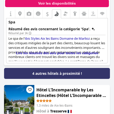
Voir les disponibilités
$
Spa
Résumé des avis concernant la catégorie 'Spa'.
Résumé par IA
Le spa de l'
ibis Styles Aix les Bains Domaine de Marlioz
a reçu
des critiques mitigées de la part des clients, beaucoup louant les
services et d'autres soulignant des inconvénients importants. La
proximité du spa et du parc est certainement un atout, et de
Lire les résumés des avis pour toutes les catégories
nombreux clients ont trouvé les divers soins et massages du
spa Nuxe particulièrement agréables. La gentillesse de l'accueil
et la qualité des services du spa ont également été appréciées
par certains visiteurs. L'accès aux installations de bien-être et
4 autres hôtels à proximité !
aux services de spa supplémentaires à proximité ont été notés
comme des ajouts précieux avec un grand potentiel de
relaxation et de rajeunissement.
Hôtel L'Incomparable by Les
Cependant, des problèmes techniques récurrents ont gâché
Etincelles (Hôtel L'Incomparable &
l'expérience de beaucoup. Il y a eu de nombreux signalements
Restaurant Etoilé Aix-Les-Bains)
de spa soit complètement fermé, soit de plusieurs installations
1.3 miles de Aix-les-Bains
hors service, notamment le hammam et le bain à remous.
Hôtel à
Tresserve
Certains clients ont été déçus de découvrir ces fermetures