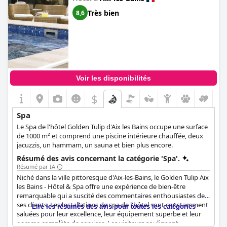
bains)
Très bien
8,6
Voir les disponibilités
$
Spa
Le Spa de l'hôtel Golden Tulip d'Aix les Bains occupe une surface
de 1000 m² et comprend une piscine intérieure chauffée, deux
jacuzzis, un hammam, un sauna et bien plus encore.
Résumé des avis concernant la catégorie 'Spa'.
Résumé par IA
Niché dans la ville pittoresque d'Aix-les-Bains, le Golden Tulip Aix
les Bains - Hôtel & Spa offre une expérience de bien-être
remarquable qui a suscité des commentaires enthousiastes de
ses clients. Les installations de spa de l'hôtel sont constamment
Lire les résumés des avis pour toutes les catégories
saluées pour leur excellence, leur équipement superbe et leur
gamme complète de services. Les visiteurs soulignent