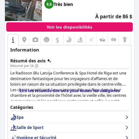
Très bien
8,6
À partir de 86 $
Voir les disponibilités
$
Information
Résumé des avis
Résumé par IA
Le Radisson Blu Latvija Conference & Spa Hotel de Riga est une
destination fantastique pour les voyageurs d'affaires et de
loisirs en raison de sa situation privilégiée dans le centre-ville.
Les clients apprécient la vue imprenable sur Riga depuis leur
Lire les résumés des avis pour toutes les catégories
chambre et la proximité de l'hôtel avec la vieille ville, les centres
commerciaux et les nombreux restaurants et cafés. Le petit
déjeuner est exceptionnel avec une grande variété de choix et
Catégories
un grand choix de pains et de garnitures. Le personnel est
Spa
exceptionnel par son professionnalisme, sa gentillesse et sa
volonté de se surpasser pour rendre le séjour des clients
Salle de Sport
agréable. L'hôtel propose une gamme de chambres adaptées à
différents budgets et préférences, bien que certains clients aient
Hygiène et Sécurité