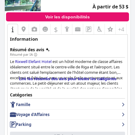
À partir de 53 $
Voir les disponibilités
$
+4
Information
Résumé des avis
Résumé par IA
Le
Rixwell Elefant Hotel
est un hôtel moderne de classe affaires
idéalement situé entre le centre-ville de Riga et l'aéroport. Les
clients ont salué l'emplacement de l'hôtel comme étant bon,
excellent et fabuleux, avec un accès facile aux transports et aux
Lire les résumés des avis pour toutes les catégories
commerces. Le petit-déjeuner est un atout majeur, les clients
étant ravis de la variété et de la qualité des options disponibles.
Les chambres sont spacieuses et bien équipées avec des lits
Catégories
confortables, bien que certains clients aient noté qu'elles
Famille
pourraient être rénovées. L'hôtel est constamment loué pour sa
propreté, les clients soulignant son intérieur moderne et bien
Voyage d'Affaires
décoré. Le personnel est amical et serviable, de nombreux
clients appréciant leur disponibilité et leur gentillesse. Les
Parking
options de stationnement sont pratiques et abordables. Dans
l'ensemble, le
Rixwell Elefant Hotel
offre un bon rapport qualité-