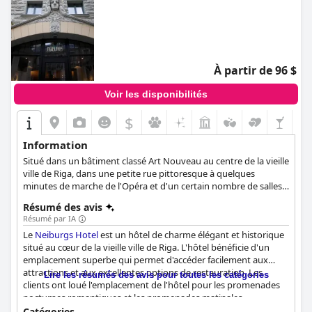
À partir de 96 $
Voir les disponibilités
$
Information
Situé dans un bâtiment classé Art Nouveau au centre de la vieille
ville de Riga, dans une petite rue pittoresque à quelques
minutes de marche de l'Opéra et d'un certain nombre de salles
de concert et de musées de Riga.
Résumé des avis
Résumé par IA
Le
Neiburgs Hotel
est un hôtel de charme élégant et historique
situé au cœur de la vieille ville de Riga. L'hôtel bénéficie d'un
emplacement superbe qui permet d'accéder facilement aux
attractions et aux excellentes options de restauration. Les
Lire les résumés des avis pour toutes les catégories
clients ont loué l'emplacement de l'hôtel pour les promenades
nocturnes romantiques et les promenades matinales
énergisantes. Le petit déjeuner a été particulièrement apprécié
Catégories