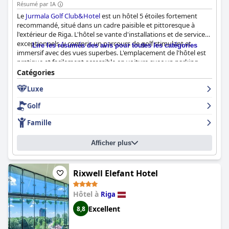
Résumé par IA
Le
Jurmala Golf Club&Hotel
est un hôtel 5 étoiles fortement
recommandé, situé dans un cadre paisible et pittoresque à
l'extérieur de Riga. L'hôtel se vante d'installations et de services
exceptionnels, y compris un parcours de golf stimulant et
Lire les résumés des avis pour toutes les catégories
immersif avec des vues superbes. L'emplacement de l'hôtel est
pratique et facilement accessible en voiture avec un parking
spacieux disponible. Les chambres sont modernes, élégantes et
Catégories
bien équipées avec des balcons et des salles de bains
Luxe
spacieuses. Le petit-déjeuner est très apprécié par les clients
pour sa variété et sa fraîcheur, tandis que le restaurant propose
Golf
des plats délicieux et un personnel formidable. Le personnel de
l'hôtel est amical et professionnel, de nombreux clients louant
Famille
leur serviabilité et leur gentillesse. L'hôtel offre une atmosphère
luxueuse et relaxante, ce qui en fait un lieu idéal pour une
Afficher plus
retraite parfaite.
Rixwell Elefant Hotel
Hôtel à
Riga
Excellent
8,8