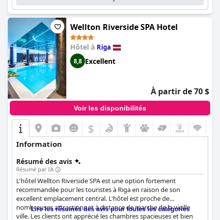
et les lits sont parmi les plus confortables qu'ils aient jamais vus.
Dans l'ensemble, le
Grand Hotel Kempinski Riga
est une
destination incontournable pour ceux qui recherchent un
Wellton Riverside SPA Hotel
hébergement de luxe à Riga. Il offre une atmosphère
traditionnelle et grandiose associée à des équipements
Hôtel à
Riga
modernes, ce qui en fait un séjour exceptionnel.
Excellent
8,8
À partir de 70 $
Voir les disponibilités
$
Information
Résumé des avis
Résumé par IA
L'hôtel Wellton Riverside SPA est une option fortement
recommandée pour les touristes à Riga en raison de son
excellent emplacement central. L'hôtel est proche de
nombreuses attractions et à distance de marche de la vieille
Lire les résumés des avis pour toutes les catégories
ville. Les clients ont apprécié les chambres spacieuses et bien