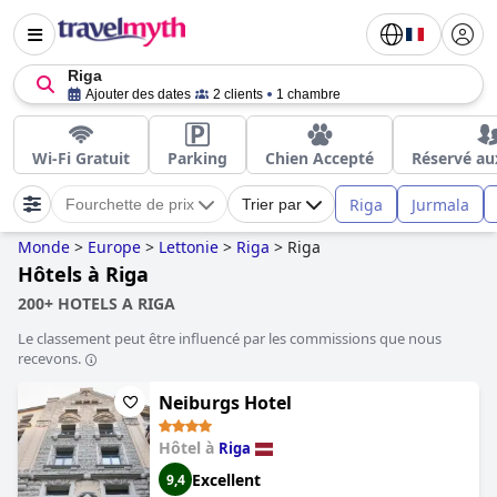
Riga
Ajouter des dates
2 clients
1 chambre
Wi-Fi Gratuit
Parking
Chien Accepté
Réservé au
Riga
Jurmala
Fourchette de prix
Trier par
Monde
>
Europe
>
Lettonie
>
Riga
>
Riga
Hôtels à Riga
200+ HOTELS A RIGA
Le classement peut être influencé par les commissions que nous
recevons.
Neiburgs Hotel
Hôtel à
Riga
Excellent
9,4