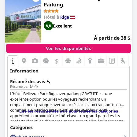
étoiles, l'hôtel se positionne toujours comme une destination 5
Parking
étoiles. Dans l'ensemble, les clients de l'hôtel Riga Islande avec
parking gratuit peuvent s'attendre à un séjour de grande
Hôtel à
Riga
qualité, à la fois abordable et luxueux.
Excellent
8,8
À partir de 38 $
Voir les disponibilités
$
Information
Résumé des avis
Résumé par IA
L'hôtel Bellevue Park Riga avec parking GRATUIT est une
excellente option pour les voyageurs recherchant un
emplacement pratique avec un accès facile aux transports en
commun. Le parking gratuit est un atout et les clients
Lire les résumés des avis pour toutes les catégories
apprécient la proximité de l'hôtel avec un grand parc. Les lits
confortables et les chambres spacieuses et bien équipées sont
appréciés, bien que certains clients notent que l'hôtel semble un
Catégories
peu daté de l'extérieur. La propreté de l'hôtel est constamment