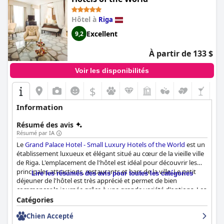
Hôtel à
Riga
Excellent
9,2
À partir de 133 $
Voir les disponibilités
$
Information
Résumé des avis
Résumé par IA
Le
Grand Palace Hotel - Small Luxury Hotels of the World
est un
établissement luxueux et élégant situé au cœur de la vieille ville
de Riga. L'emplacement de l'hôtel est idéal pour découvrir les
principales attractions, restaurants et bars de la ville. Le petit
Lire les résumés des avis pour toutes les catégories
déjeuner de l'hôtel est très apprécié et permet de bien
commencer la journée grâce à une grande variété d'options. Les
chambres de l'hôtel sont spacieuses et luxueuses, avec des lits
Catégories
confortables et une décoration élégante. L'hôtel est
Chien Accepté
impeccablement propre et bien entretenu et le personnel est