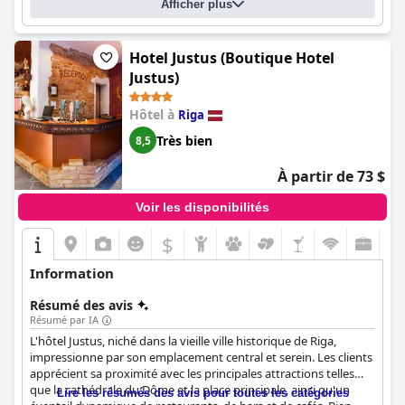
Afficher plus
prix et constitue une option confortable pour les voyages
d'affaires et en famille.
Hotel Justus (Boutique Hotel
Justus)
Hôtel à
Riga
Très bien
8,5
À partir de 73 $
Voir les disponibilités
$
Information
Résumé des avis
Résumé par IA
L'hôtel Justus, niché dans la vieille ville historique de Riga,
impressionne par son emplacement central et serein. Les clients
apprécient sa proximité avec les principales attractions telles
que la cathédrale du Dôme et la place principale, ainsi qu'un
Lire les résumés des avis pour toutes les catégories