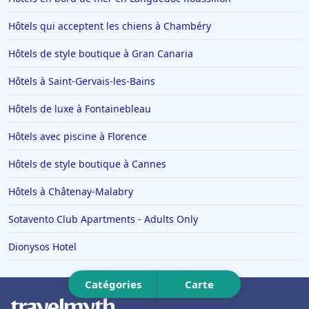
Hôtels à Conques
Hôtels qui acceptent les chiens à Chambéry
Hôtels à Trebeurden
Hôtels en Vendée
Hôtels de style boutique à Gran Canaria
Hôtels à Sarran
Hôtels à Saint-Gervais-les-Bains
Hôtels à Caen
Hôtels de luxe à Fontainebleau
Hôtels à Arles
Hôtels avec piscine à Florence
Hôtels à Napoli
Hôtels de style boutique à Cannes
Hôtels dans l'Oise
Hôtels à Yport
Hôtels à Châtenay-Malabry
Hôtels à Hurghada
Sotavento Club Apartments - Adults Only
Hôtels à Labège
Dionysos Hotel
Hôtels à Meximieux
Catégories
Carte
Hôtels à Nantua
Hôtels à Evian-les-Bains