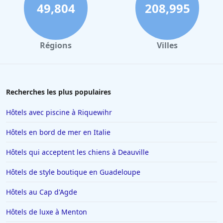
Hôtels à Dinard
49,804
208,995
Hôtels à Biarritz
Hôtels à Verbier
Régions
Villes
Hôtels à Avignon
Hôtels à Dubaï
Hôtels en Savoie
Recherches les plus populaires
Hôtels à Manhattan
Hôtels avec piscine à Riquewihr
Hôtels à Marbella
Hôtels en bord de mer en Italie
Hôtels à Noisy-le-Sec
Hôtels qui acceptent les chiens à Deauville
Hôtels à Saint-Martin-de-Belleville
Hôtels de style boutique en Guadeloupe
Hôtels à Chamonix-Mont-Blanc
Hôtels à Los Angeles
Hôtels au Cap d'Agde
Hôtels à Genève
Hôtels de luxe à Menton