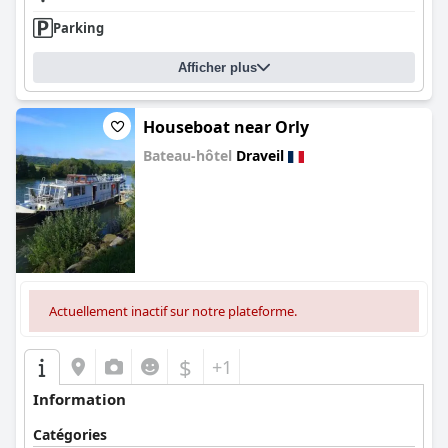
Parking
Afficher plus
Houseboat near Orly
Bateau-hôtel
Draveil
0.0
Actuellement inactif sur notre plateforme.
$
+1
Information
Catégories