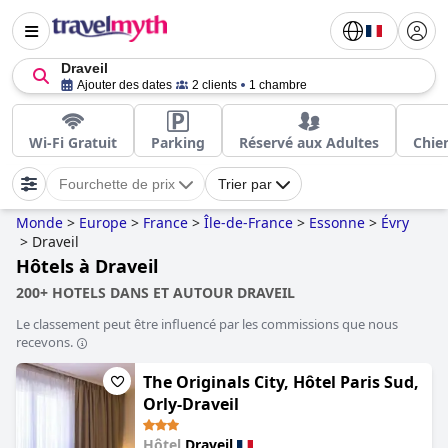
Draveil
Ajouter des dates
2 clients
1 chambre
Wi-Fi Gratuit
Parking
Réservé aux Adultes
Chie
Fourchette de prix
Trier par
Monde
>
Europe
>
France
>
Île-de-France
>
Essonne
>
Évry
>
Draveil
Hôtels à Draveil
200+ HOTELS DANS ET AUTOUR DRAVEIL
Le classement peut être influencé par les commissions que nous
recevons.
The Originals City, Hôtel Paris Sud,
Orly-Draveil
Hôtel
Draveil