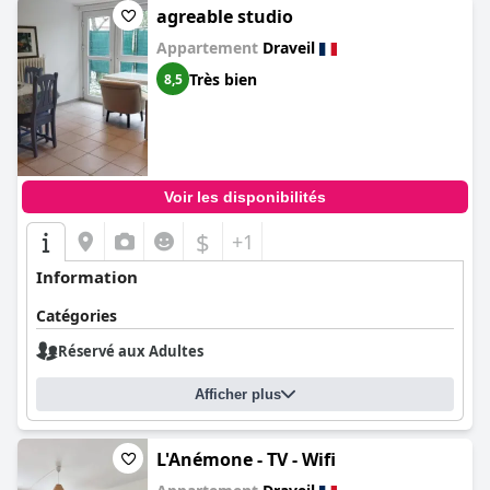
agreable studio
Appartement
Draveil
Très bien
8,5
Voir les disponibilités
$
+1
Information
Catégories
Réservé aux Adultes
Afficher plus
L'Anémone - TV - Wifi