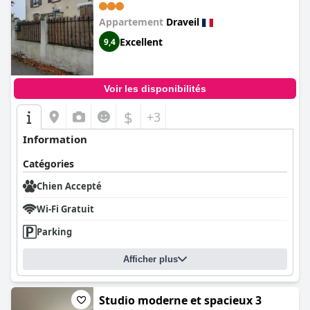
Appartement
Draveil
Excellent
9,4
Voir les disponibilités
$
+3
Information
Catégories
Chien Accepté
Wi-Fi Gratuit
Parking
Afficher plus
Studio moderne et spacieux 3