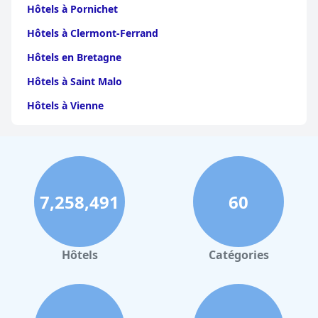
Hôtels à Pornichet
Hôtels à Clermont-Ferrand
Hôtels en Bretagne
Hôtels à Saint Malo
Hôtels à Vienne
Hôtels à Dijon
Hôtels à Perpignan
Hôtels au Grand-Bornand
7,258,491
60
Hôtels à Strasbourg
Hôtels à Valence
Hôtels à Gerardmer
Hôtels
Catégories
Hôtels à Pau
Hôtels à Palerme