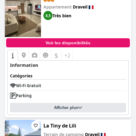
Appartement
Draveil
Très bien
8,5
Voir les disponibilités
$
+2
Information
Catégories
Wi-Fi Gratuit
Parking
Afficher plus
La Tiny de Lili
Terrain de camping
Draveil