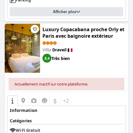
Parking
Afficher plus
Luxury Copacabana proche Orly et
Paris avec baignoire extérieur
Villa
Draveil
Très bien
8,4
Actuellement inactif sur notre plateforme.
$
+2
Information
Catégories
Wi-Fi Gratuit