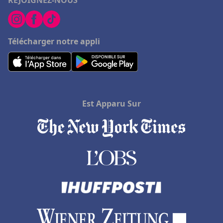
REJOIGNEZ-NOUS
Hôtels à Romorantin Lanthenay
Hôtels à Pontaillac
Télécharger notre appli
Hôtels à Sommieres
Hôtels à Versailles
Hôtels à Eaubonne
Hôtels à Sanary-sur-Mer
Est Apparu Sur
Hôtels à Saint-Jean-Pied-de-Port
Hôtels dans les Landes
Hôtels à Villeneuve-sur-Lot
Hôtels à Vérone
Hôtels à Porspoder
Hôtels dans les Côtes d'Armor
Hôtels à Saint-Jacut-de-la-Mer