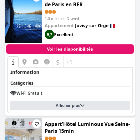
de Paris en RER
1.0 miles de Draveil
Appartement
Juvisy-sur-Orge
Excellent
9,7
Voir les disponibilités
$
+1
Information
Catégories
Wi-Fi Gratuit
Afficher plus
Appart'Hôtel Luminous Vue Seine-
Paris 15min