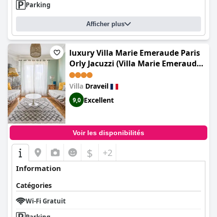
Parking
Afficher plus
luxury Villa Marie Emeraude Paris
Orly Jacuzzi (Villa Marie Emeraude
Paris Orly)
Villa
Draveil
Excellent
9,0
Voir les disponibilités
$
+2
Information
Catégories
Wi-Fi Gratuit