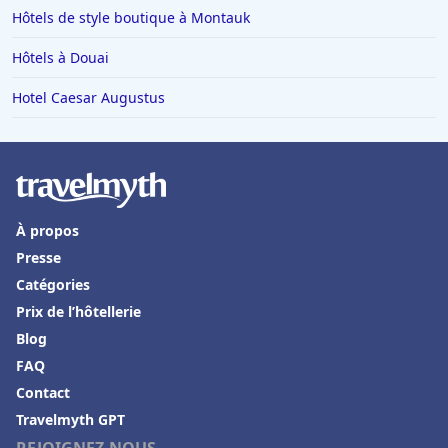
Hôtels à Mykonos
Hôtels de style boutique à Montauk
Hôtels à Yssingeaux
Hôtels à Douai
Hôtels à Drancy
Hotel Caesar Augustus
Hôtels à Sydney
Hôtels à Pornic
Hôtels à Feurs
Hôtels à Pas de la Casa
À propos
Hôtels en Sardaigne
Presse
Hôtels dans le Haut-Rhin
Catégories
Hôtels à Bari
Prix de l’hôtellerie
Blog
Hôtels à Elbeuf
FAQ
Hôtels à Bellagio
Contact
Hôtels en Croatie
Travelmyth GPT
Hôtels au Pays basque