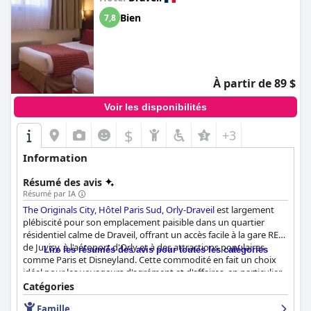
Bien
7,8
À partir de 89 $
Voir les disponibilités
$
+3
Information
Résumé des avis
Résumé par IA
The Originals City, Hôtel Paris Sud, Orly-Draveil
est largement
plébiscité pour son emplacement paisible dans un quartier
résidentiel calme de Draveil, offrant un accès facile à la gare RER
de Juvisy, à l'aéroport d'Orly et à des attractions populaires
Lire les résumés des avis pour toutes les catégories
comme Paris et Disneyland. Cette commodité en fait un choix
idéal pour les voyageurs d'agrément et d'affaires, en particulier
ceux qui recherchent un environnement calme et relaxant après
Catégories
une journée bien remplie.
Famille