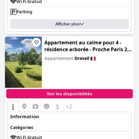
Wi-Fi Gratuit
Parking
Afficher plus
Appartement au calme pour 4 -
résidence arborée - Proche Paris 20
min
Appartement
Draveil
0.0
Voir les disponibilités
$
+2
Information
Catégories
Wi-Fi Gratuit