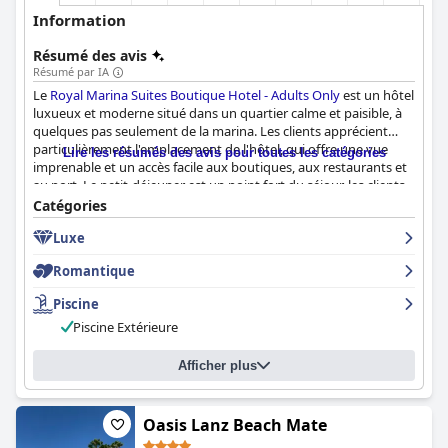
Information
Résumé des avis
Résumé par IA
Le
Royal Marina Suites Boutique Hotel - Adults Only
est un hôtel
luxueux et moderne situé dans un quartier calme et paisible, à
quelques pas seulement de la marina. Les clients apprécient
particulièrement l'emplacement de l'hôtel, qui offre une vue
Lire les résumés des avis pour toutes les catégories
imprenable et un accès facile aux boutiques, aux restaurants et
au port. Le petit-déjeuner est un point fort du séjour, les clients
le décrivant comme excellent et merveilleux, bien que certains
Catégories
aient suggéré des améliorations. Les chambres sont spacieuses,
Luxe
confortables et exceptionnellement propres, avec des balcons
privés offrant une vue imprenable sur la mer. Le personnel est
Romantique
incroyable, les clients louant leur gentillesse, leur
professionnalisme et leur attention. La piscine est magnifique et
Piscine
parfaite pour une vraie baignade, bien qu'un client ait
Piscine Extérieure
mentionné qu'elle était trop froide. Dans l'ensemble, le
Royal
Marina Suites Boutique Hotel - Adults Only
est un endroit
fabuleux et super que les clients adorent, avec des suites
Afficher plus
exceptionnelles, une propreté irréprochable et un personnel
mémorable.
Oasis Lanz Beach Mate