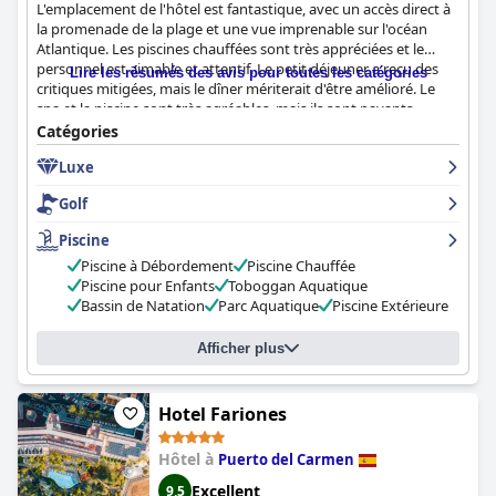
L'emplacement de l'hôtel est fantastique, avec un accès direct à
la promenade de la plage et une vue imprenable sur l'océan
Atlantique. Les piscines chauffées sont très appréciées et le
personnel est aimable et attentif. Le petit déjeuner a reçu des
Lire les résumés des avis pour toutes les catégories
critiques mitigées, mais le dîner mériterait d'être amélioré. Le
spa et la piscine sont très agréables, mais ils sont payants.
L'hôtel est adapté aux familles et propose de nombreuses
Catégories
activités pour les enfants, ainsi que de nombreuses possibilités
Luxe
de sorties nocturnes dans les environs. Les lits sont confortables
et l'hôtel offre un séjour relaxant et agréable dans l'ensemble.
Golf
Piscine
Piscine à Débordement
Piscine Chauffée
Piscine pour Enfants
Toboggan Aquatique
Bassin de Natation
Parc Aquatique
Piscine Extérieure
Afficher plus
Hotel Fariones
Hôtel à
Puerto del Carmen
Excellent
9,5