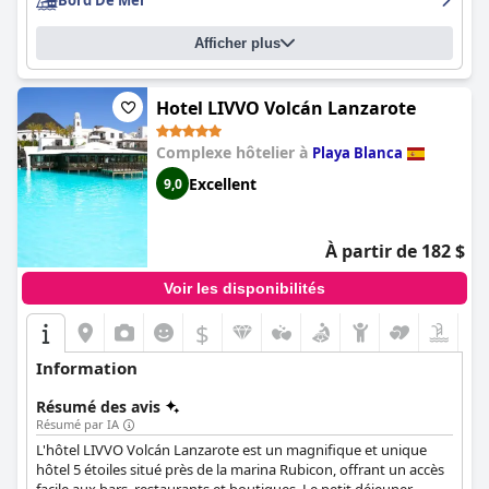
Bord De Mer
Afficher plus
Hotel LIVVO Volcán Lanzarote
Complexe hôtelier à
Playa Blanca
Excellent
9,0
À partir de 182 $
Voir les disponibilités
$
Information
Résumé des avis
Résumé par IA
L'hôtel LIVVO Volcán Lanzarote est un magnifique et unique
hôtel 5 étoiles situé près de la marina Rubicon, offrant un accès