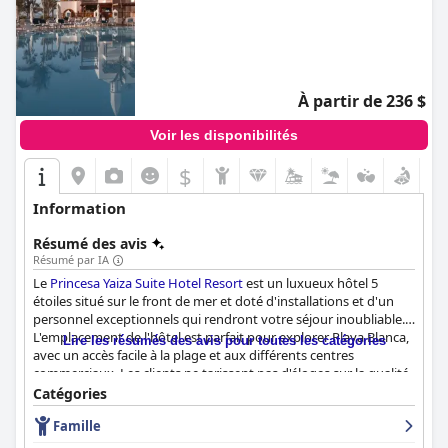
À partir de 236 $
Voir les disponibilités
$
Information
Résumé des avis
Résumé par IA
Le
Princesa Yaiza Suite Hotel Resort
est un luxueux hôtel 5
étoiles situé sur le front de mer et doté d'installations et d'un
personnel exceptionnels qui rendront votre séjour inoubliable.
L'emplacement de l'hôtel est parfait pour explorer Playa Blanca,
Lire les résumés des avis pour toutes les catégories
avec un accès facile à la plage et aux différents centres
commerciaux. Les clients ne tarissent pas d'éloges sur la qualité
et la diversité des options du petit déjeuner, tandis que le dîner a
Catégories
reçu des critiques mitigées. Les chambres sont spacieuses et
Famille
bien entretenues, certaines offrant de belles vues sur la mer ou
la piscine. La propreté de l'hôtel est exceptionnelle, avec des