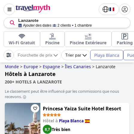
Lanzarote
Ajouter des dates
2 clients
1 chambre
Wi-Fi Gratuit
Piscine
Piscine Extérieure
Parking
Playa Blanca
Pue
Fourchette de prix
Trier par
Monde
>
Europe
>
Espagne
>
Îles Canaries
>
Lanzarote
Hôtels à Lanzarote
200+ HOTELS A LANZAROTE
Le classement peut être influencé par les commissions que nous
recevons.
Princesa Yaiza Suite Hotel Resort
Hôtel à
Playa Blanca
Très bien
8,7