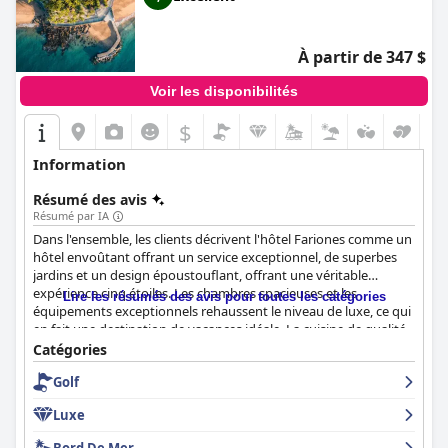
À partir de 347 $
Voir les disponibilités
$
Information
Résumé des avis
Résumé par IA
Dans l'ensemble, les clients décrivent l'hôtel Fariones comme un
hôtel envoûtant offrant un service exceptionnel, de superbes
jardins et un design époustouflant, offrant une véritable
expérience cinq étoiles. Les chambres spacieuses et les
Lire les résumés des avis pour toutes les catégories
équipements exceptionnels rehaussent le niveau de luxe, ce qui
en fait une destination de vacances idéale. La cuisine de qualité
supérieure est l'une des principales caractéristiques que les
Catégories
visiteurs apprécient. Toutefois, certains clients ont été déçus par
Golf
l'absence de certains éléments essentiels attendus dans un
hôtel cinq étoiles. Néanmoins, l'hôtel Fariones reste une oasis
Luxe
hautement recommandée pour des vacances inoubliables à
Lanzarote.