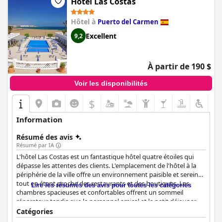
Hotel Las Costas
Hôtel à
Puerto del Carmen
Excellent
9,2
À partir de 190 $
Voir les disponibilités
$
Information
Résumé des avis
Résumé par IA
L'hôtel Las Costas est un fantastique hôtel quatre étoiles qui
dépasse les attentes des clients. L'emplacement de l'hôtel à la
périphérie de la ville offre un environnement paisible et serein
tout en étant proche des restaurants et des boutiques. Les
Lire les résumés des avis pour toutes les catégories
chambres spacieuses et confortables offrent un sommeil
réparateur, tandis que le personnel amical et le petit déjeuner
varié permettent de bien commencer la journée. La disposition
Catégories
de l'hôtel en petits bungalows permet d'éviter les bruits