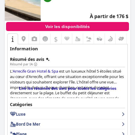
À partir de 176 $
Voir les disponibilités
$
Information
Résumé des avis
Résumé par IA
L'
Arrecife Gran Hotel & Spa
est un luxueux hôtel 5 étoiles situé
au cœur d'Arrecife, offrant une situation exceptionnelle pour les
visiteurs qui souhaitent explorer l'île. L'hôtel offre une vue
imprenable depuis chaque chambre, certaines donnant
Lire les résumés des avis pour toutes les catégories
directement sur la plage. Le buffet du petit déjeuner est
étonnant, avec des aliments de grande qualité et une grande
variété d'options. L'expérience gastronomique est
Catégories
généralement positive, avec des expériences remarquables au
Luxe
restaurant du rez-de-chaussée et au restaurant panoramique
du dernier étage. Les chambres sont spacieuses et modernes,
Bord De Mer
bien que certaines puissent bénéficier de rénovations mineures.
Le personnel est amical, serviable et professionnel, ce qui rend le
Plage