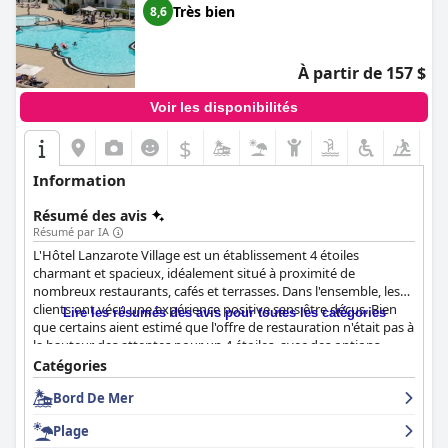
Très bien
8,6
À partir de 157 $
Voir les disponibilités
$
Information
Résumé des avis
Résumé par IA
L'Hôtel Lanzarote Village est un établissement 4 étoiles
charmant et spacieux, idéalement situé à proximité de
nombreux restaurants, cafés et terrasses. Dans l'ensemble, les
clients ont vécu une expérience positive sans être déçus. Bien
Lire les résumés des avis pour toutes les catégories
que certains aient estimé que l'offre de restauration n'était pas à
la hauteur des attentes pour un 4 étoiles, avec des options
limitées pour les personnes ayant des restrictions alimentaires,
Catégories
les clients ont néanmoins vivement salué l'hôtel et l'ont
Bord De Mer
recommandé à d'autres.
Plage