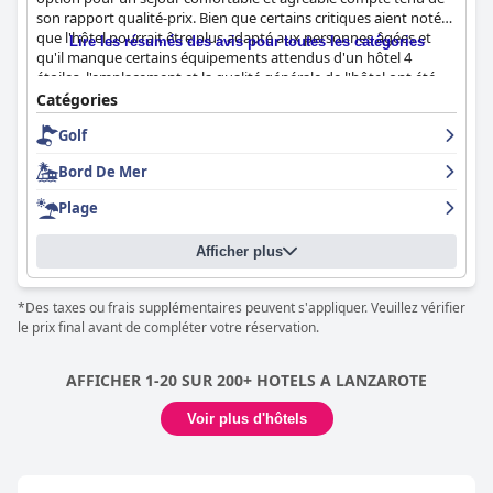
son rapport qualité-prix. Bien que certains critiques aient noté
que l'hôtel pourrait être plus adapté aux personnes âgées et
Lire les résumés des avis pour toutes les catégories
qu'il manque certains équipements attendus d'un hôtel 4
étoiles, l'emplacement et la qualité générale de l'hôtel ont été
salués. Certains critiques ont mentionné des problèmes avec la
Catégories
literie, mais l'hôtel a été décrit comme super et élégant. Bien
Golf
qu'il ne réponde pas exactement aux normes annoncées pour
un hôtel 4 étoiles, le
VIK Hotel San Antonio
reste un excellent
Bord De Mer
choix pour ceux qui recherchent un bon rapport qualité-prix et
un séjour agréable.
Plage
Afficher plus
*Des taxes ou frais supplémentaires peuvent s'appliquer. Veuillez vérifier
le prix final avant de compléter votre réservation.
AFFICHER 1-20 SUR 200+ HOTELS A LANZAROTE
Voir plus d'hôtels