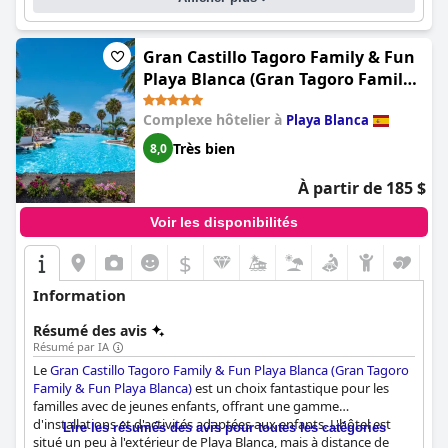
Gran Castillo Tagoro Family & Fun
Playa Blanca (Gran Tagoro Family
& Fun Playa Blanca)
Complexe hôtelier à
Playa Blanca
Très bien
8,0
À partir de 185 $
Voir les disponibilités
$
Information
Résumé des avis
Résumé par IA
Le
Gran Castillo Tagoro Family & Fun Playa Blanca (Gran Tagoro
Family & Fun Playa Blanca)
est un choix fantastique pour les
familles avec de jeunes enfants, offrant une gamme
d'installations et d'activités adaptées aux enfants. L'hôtel est
Lire les résumés des avis pour toutes les catégories
situé un peu à l'extérieur de Playa Blanca, mais à distance de