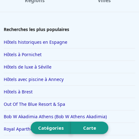
Régions
Villes
Hôtels à Avignon
Hôtels à Dubaï
Hôtels en Savoie
Recherches les plus populaires
Hôtels à Manhattan
Hôtels historiques en Espagne
Hôtels à Marbella
Hôtels à Pornichet
Hôtels à Noisy-le-Sec
Hôtels de luxe à Séville
Hôtels à Saint-Martin-de-Belleville
Hôtels avec piscine à Annecy
Hôtels à Chamonix-Mont-Blanc
Hôtels à Los Angeles
Hôtels à Brest
Hôtels à Genève
Out Of The Blue Resort & Spa
Hôtels à Mykonos
Bob W Akadimia Athens (Bob W Athens Akadimia)
Hôtels à Yssingeaux
Catégories
Carte
Royal Aparthotel City Centre
Hôtels à Drancy