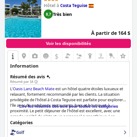
Hôtel à
Costa Teguise
Très bien
8,7
À partir de 164 $
Voir les disponibilités
$
Information
Résumé des avis
Résumé par IA
L'
Oasis Lanz Beach Mate
est un hôtel quatre étoiles luxueux et
relaxant, fortement recommandé par les clients. La situation
privilégiée de l'hôtel à Costa Teguise est parfaite pour explorer
l'île avec de nombreux restaurants, bars et boutiques à
Lire les résumés des avis pour toutes les catégories
proximité. Le petit déjeuner de l'hôtel est excellent, avec une
grande variété de plats et un personnel sympathique. Les
chambres sont élégantes, spacieuses et d'une propreté
Catégories
irréprochable, avec des lits confortables et des cuisines bien
Golf
équipées. Le personnel de l'hôtel est incroyablement amical et