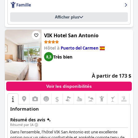
Famille
Afficher plus
VIK Hotel San Antonio
Hôtel à
Puerto del Carmen
Très bien
8,3
À partir de 173 $
Voir les disponibilités
$
Information
Résumé des avis
Résumé par IA
Dans l'ensemble, l'hôtel VIK San Antonio est une excellente
option pour un séjour confortable et agréable compte tenu de