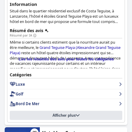
Information
Situé dans le quartier résidentiel exclusif de Costa Teguise, à
Lanzarote, l'hôtel 4 étoiles Grand Teguise Playa est un luxueux
hôtel en bord de mer qui propose une formule tout compris
pour les couples et les familles. Situé sur les rives calmes de la
Résumé des avis
plage El Jabillo, l'hôtel propose des chambres élégamment
Résumé par IA
décorées et dotées d'équipements modernes tels que la
Même si certains clients estiment que la nourriture aurait pu
télévision par satellite, la climatisation et l'accès Internet sans fil
être meilleure, le
Grand Teguise Playa (Alexandre Grand Teguise
gratuit. Les clients peuvent profiter d'un accès direct à la plage,
Playa)
reste un hôtel quatre étoiles impressionnant qui se
de piscines pour adultes et pour enfants, de diverses options de
démarque des autres hôtels de Lanzarote. Avec une expérience
restauration, de divertissements diurnes et nocturnes, d'un
Lire les résumés des avis pour toutes les catégories
de vacances rajeunissante pour certains et un intérieur
miniclub pour enfants et de nombreuses installations sportives,
magnifique et impressionnant pour d'autres, l'hôtel laisse dans
tout en explorant l'île enchanteresse de Lanzarote.
l'ensemble une impression positive sur les clients.
Catégories
Luxe
Golf
Bord De Mer
Afficher plus