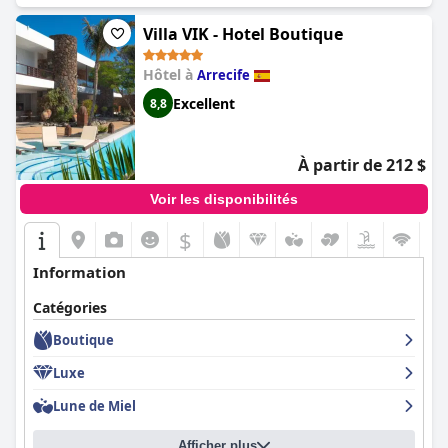
cinq étoiles, d'autres le trouvent exceptionnel et parfait. Dans
l'ensemble, l'hôtel Lava Beach est un excellent choix pour une
Villa VIK - Hotel Boutique
escapade confortable, paisible et luxueuse.
Hôtel à
Arrecife
Excellent
8,8
À partir de 212 $
Voir les disponibilités
$
Information
Catégories
Boutique
Luxe
Lune de Miel
Afficher plus