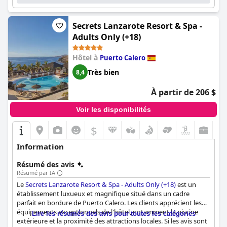
enfants. La salle de sport est impressionnante, mais les
installations du spa ont reçu des critiques mitigées. Dans
l'ensemble, le
Seaside Los Jameos
Secrets Lanzarote Resort & Spa -
offre une atmosphère calme
et détendue, des vues magnifiques depuis certaines chambres
Adults Only (+18)
et de nombreuses options pour des vacances amusantes et
divertissantes.
Hôtel à
Puerto Calero
Très bien
8,4
À partir de 206 $
Voir les disponibilités
$
Information
Résumé des avis
Résumé par IA
Le
Secrets Lanzarote Resort & Spa - Adults Only (+18)
est un
établissement luxueux et magnifique situé dans un cadre
parfait en bordure de Puerto Calero. Les clients apprécient les
équipements exceptionnels de l'hôtel, notamment la piscine
Lire les résumés des avis pour toutes les catégories
extérieure et la proximité des attractions locales. Si les avis sont