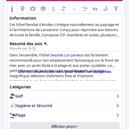
$
Information
Cet hôtel familial 4 étoiles s'intègre naturellement au paysage et
à l'architecture de Lanzarote. Conçu pour répondre aux besoins
de toute la famille, il propose 531 chambres et suites, plusieurs
options de boissons et de restauration ainsi que des
Résumé des avis
installations de bien-être et de sport pour tous les goûts.
Résumé par IA
Dans l'ensemble, l'hôtel
Seaside Los Jameos
est fortement
recommandé pour son emplacement fantastique sur le front de
mer, avec un accès facile à la plage et aux pistes cyclables. Le
petit-déjeuner et les repas sont exceptionnels, avec une
Lire les résumés des avis pour toutes les catégories
magnifique sélection d'aliments frais et d'options
gastronomiques, bien que l'organisation aux heures de pointe
puisse être chaotique. Le personnel est très apprécié pour sa
Catégories
gentillesse, sa serviabilité et son professionnalisme. L'hôtel
Golf
dispose d'installations complètes avec un tennis fantastique,
des chambres spacieuses et une propreté irréprochable. La
Hygiène et Sécurité
piscine et la plage sont magnifiques et bien entretenues, mais
certains clients ont trouvé qu'il était difficile de trouver des
Plage
chaises longues aux heures de pointe. L'hôtel est une excellente
option pour les jeunes familles à la recherche d'un séjour
Afficher plus
agréable et confortable, avec de nombreuses activités pour les