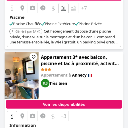
$
+7
Piscine
Piscine Chauffée
Piscine Extérieure
Piscine Privée
Cet hébergement dispose d'une piscine
Généré par IA
privée, d'une vue sur la montagne et d'un balcon. Il comprend
une terrasse ensoleillée, le Wi-Fi gratuit, un parking privé gratuit
et une borne de recharge pour véhicules électriques.
Appartement 3* avec balcon,
piscine et lac à proximité, activités
diverses - FR-1-432-4 (Appartement
Appartement à
Annecy
3 pièces avec piscine, proche du lac
à Annecy - FR-1-432-4)
Très bien
8,3
Voir les disponibilités
$
+3
Information