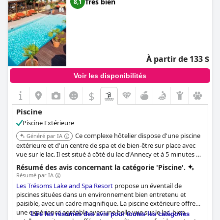
Très bien
8,1
À partir de 133 $
Voir les disponibilités
$
Piscine
Piscine Extérieure
Ce complexe hôtelier dispose d'une piscine
Généré par IA
extérieure et d'un centre de spa et de bien-être sur place avec
vue sur le lac. Il est situé à côté du lac d'Annecy et à 5 minutes à
pied de la plage. L'emplacement et les équipements en font un
Résumé des avis concernant la catégorie 'Piscine'.
excellent choix pour la détente et les loisirs.
Résumé par IA
Les Trésoms Lake and Spa Resort
propose un éventail de
piscines situées dans un environnement bien entretenu et
paisible, avec un cadre magnifique. La piscine extérieure offre
une expérience agréable avec une belle vue sur le lac, bien
Lire les résumés des avis pour toutes les catégories