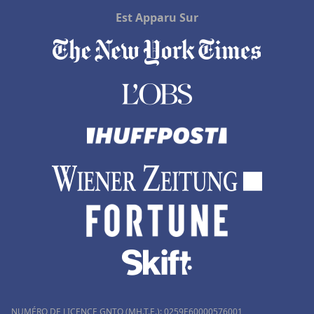
Hôtels avec piscine à Mulhouse
Est Apparu Sur
Hôtels avec piscine à Compiègne
Hôtels avec piscine à Camaret-sur-Mer
NUMÉRO DE LICENCE GNTO (MH.T.E.): 0259Ε60000576001