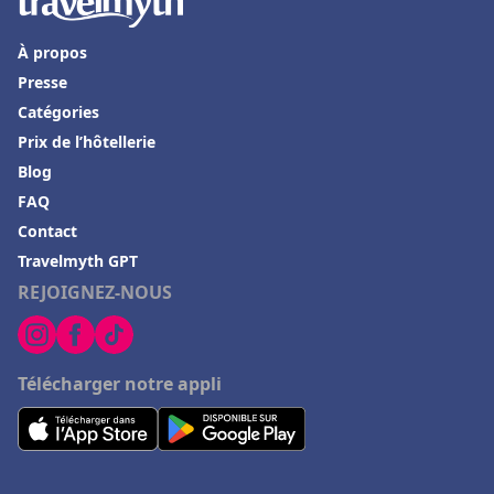
Hôtels avec piscine en Belgique
À propos
Hôtels avec piscine à Boulogne-sur-Mer
Presse
Hôtels avec piscine dans les Ardennes
Catégories
Hôtels avec piscine à La Grande-Motte
Prix de l’hôtellerie
Hôtels avec piscine à Bordeaux
Blog
FAQ
Hôtels avec piscine à Kaysersberg
Contact
Hôtels avec piscine dans les Bouches du Rhône
Travelmyth GPT
Hôtels avec piscine à Morzine
REJOIGNEZ-NOUS
Hôtels avec piscine en Haute Loire
Hôtels avec piscine en Aveyron
Télécharger notre appli
Hôtels avec piscine à Majorque
Hôtels avec piscine à Canet-Plage
Hôtels avec piscine dans l'Ain