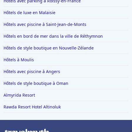
Hôtels avec parking à Roissy-en-France
Hôtels avec piscine à Sarlat-la-Caneda
Hôtels de luxe en Malaisie
Hôtels avec piscine à Carnon-Plage
Hôtels avec piscine à Saint-Jean-de-Monts
Hôtels avec piscine à Ruoms
Hôtels en bord de mer dans la ville de Réthymnon
Hôtels avec piscine à Mandelieu La Napoule
Hôtels avec piscine en Bourgogne
Hôtels de style boutique en Nouvelle-Zélande
Hôtels avec piscine à Narbonne
Hôtels à Moulis
Hôtels avec piscine à Greoux-les-Bains
Hôtels avec piscine à Angers
Hôtels avec piscine à Najac
Hôtels de style boutique à Oman
Hôtels avec piscine à Venise
Almyrida Resort
Hôtels avec piscine à Sète
Hôtels avec piscine à Tossa de Mar
Rawda Resort Hotel Altinoluk
Hôtels avec piscine à Arcachon
Hôtels avec piscine à Singapour