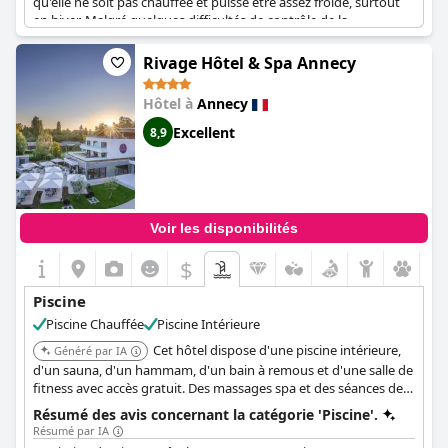
qu'elle ne soit pas chauffée et puisse être assez froide, surtout
en hiver. Malgré quelques difficultés de contrôle de la
température, les clients apprécient fréquemment la propreté et
l'espace des zones de piscine, soulignant les conditions
Rivage Hôtel & Spa Annecy
impeccables et hygiéniques. Bien que l'eau de la piscine du spa
soit toujours propre, certains clients la trouvent un peu trop
Hôtel à
Annecy
fraîche. L'ambiance générale autour des piscines est paisible et
peu fréquentée, contribuant à une expérience globale
Excellent
8,9
confortable et agréable.
Voir les disponibilités
$
Piscine
Piscine Chauffée
Piscine Intérieure
Cet hôtel dispose d'une piscine intérieure,
Généré par IA
d'un sauna, d'un hammam, d'un bain à remous et d'une salle de
fitness avec accès gratuit. Des massages spa et des séances de
yoga sont disponibles moyennant des frais supplémentaires.
Résumé des avis concernant la catégorie 'Piscine'.
Son emplacement au bord du lac et ses équipements modernes
Résumé par IA
en font un choix désirable.