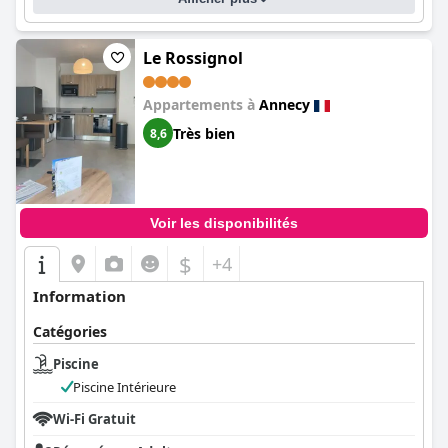
Le Rossignol
Appartements à
Annecy
Très bien
8,6
Voir les disponibilités
$
+4
Information
Catégories
Piscine
Piscine Intérieure
Wi-Fi Gratuit