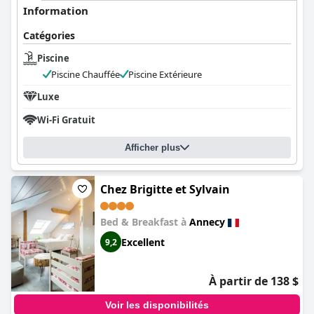
charmante sur le lac d'Annecy. Malgré quelques problèmes de
Information
fonctionnement, la piscine chauffée reste un élément central
des équipements de l'hôtel, louée pour son ambiance générale
Catégories
et son confort.
Piscine
Piscine Chauffée
Piscine Extérieure
Luxe
Wi-Fi Gratuit
Afficher plus
Chez Brigitte et Sylvain
Bed & Breakfast à
Annecy
Excellent
9,2
À partir de 138 $
Voir les disponibilités