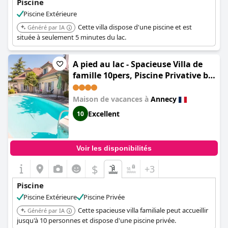
Piscine
Piscine Extérieure
Cette villa dispose d'une piscine et est
Généré par IA
située à seulement 5 minutes du lac.
A pied au lac - Spacieuse Villa de
famille 10pers, Piscine Privative by
LLA Selections (Villa Enfance -
Piscine privée et proche Lac
Maison de vacances à
Annecy
d'Annecy)
Excellent
10
Voir les disponibilités
$
+3
Piscine
Piscine Extérieure
Piscine Privée
Cette spacieuse villa familiale peut accueillir
Généré par IA
jusqu'à 10 personnes et dispose d'une piscine privée.