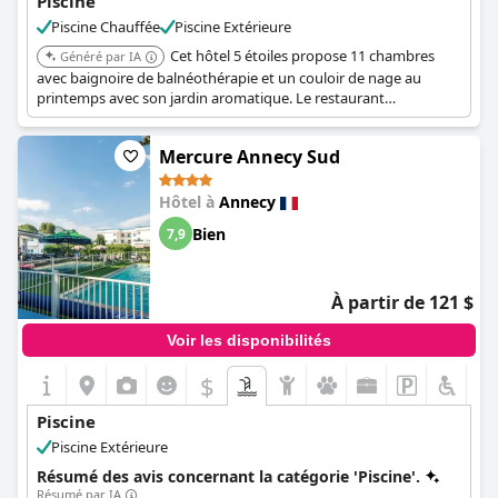
Piscine
enfants, peut être confuse et restrictive.
Piscine Chauffée
Piscine Extérieure
Les niveaux de bruit autour de la piscine et une préférence du
Cet hôtel 5 étoiles propose 11 chambres
Généré par IA
personnel pour que les clients portent des peignoirs plutôt que
avec baignoire de balnéothérapie et un couloir de nage au
des t-shirts sont d'autres points notés qui affectent la
printemps avec son jardin aromatique. Le restaurant
tranquillité générale de l'expérience. Malgré ces limitations, la
gastronomique a été récompensé de 3 étoiles au guide
combinaison des installations de l'hôtel et du lac pittoresque à
Michelin.
proximité offre aux clients une expérience de loisirs agréable.
Mercure Annecy Sud
Hôtel à
Annecy
Bien
7,9
À partir de 121 $
Voir les disponibilités
$
Piscine
Piscine Extérieure
Résumé des avis concernant la catégorie 'Piscine'.
Résumé par IA