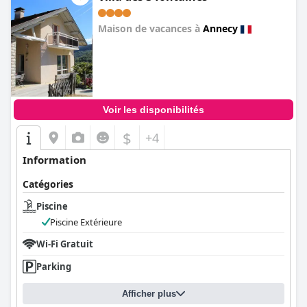
Maison de vacances à
Annecy
0.0
Voir les disponibilités
$
+4
Information
Catégories
Piscine
Piscine Extérieure
Wi-Fi Gratuit
Parking
Afficher plus