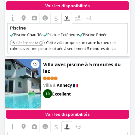
Voir les disponibilités
$
+4
Piscine
Piscine Chauffée
Piscine Extérieure
Piscine Privée
Cette villa propose un cadre luxueux et
Généré par IA
calme avec une piscine, située à seulement 5 minutes du lac.
Villa avec piscine à 5 minutes du
lac
Villa à
Annecy
Excellent
10
Voir les disponibilités
$
+3