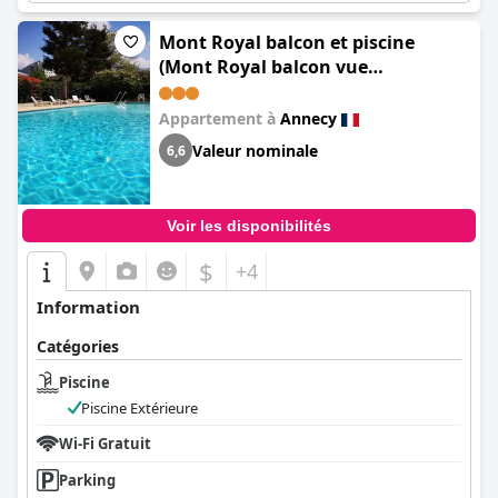
Mont Royal balcon et piscine
(Mont Royal balcon vue
imprenable sur les montagnes)
Appartement à
Annecy
Valeur nominale
6,6
Voir les disponibilités
$
+4
Information
Catégories
Piscine
Piscine Extérieure
Wi-Fi Gratuit
Parking